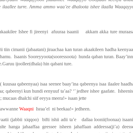
te ilaallee turre. Amma ammo waa’ee dhaloota ishee ilaalla Waaqayy
aakilee Ishee fi jireenyi
afuuraa isaanii
akkam akka ture muraas
rii tiin cimanii (jabaatani) jiraachaa kan turan akaakileen hadha keenya
dhamu.
Isaanis Sooreyyoota(sooressoota)
hunda qaban turan. Baay’inn
e.Garuu ijoollee(dhala) hin qabani ture.
uusaa qabeenyaa) isaa seenee baay’ina qabeenya isaa ilaalee haadh
a; qabeenyi kun hundi eenyuuf ta’aa? ‘’ jedhee ishee gaafate.
Isheeni
mucaas dhalchi siif eeyya meera!» isaan jette
raawwanne
Waaqni
Israa’el
ni beekaa!» jedheen.
atii (jabbii xiqqoo)
bifti ishii adii ta’e
dallaa loonii(foonaa) isaani
lte hanga jahaaffaa geessee isheen jahaffaan addeessa(ji’a) deess