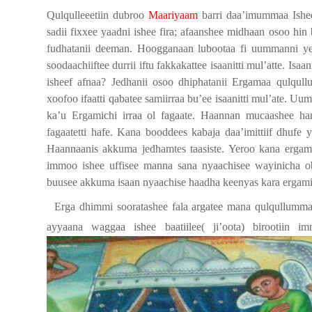
Qulqulleeetiin dubroo
Maariyaam
barri daa’imummaa Ishee
sadii fixxee yaadni ishee fira; afaanshee midhaan osoo hi
fudhatanii deeman. Hoogganaan lubootaa fi uummanni yer
soodaachiiftee durrii iftu fakkakattee isaanitti mul’atte. 
isheef afnaa? Jedhanii osoo dhiphatanii Ergamaa qulqullu
xoofoo ifaatti qabatee samiirraa bu’ee isaanitti mul’ate. U
ka’u Ergamichi irraa ol fagaate. Haannan mucaashee ha
fagaatetti hafe. Kana booddees kabaja daa’imittiif dhufe y
Haannaanis akkuma jedhamtes taasiste. Yeroo kana erga
immoo ishee uffisee manna sana nyaachisee wayinicha oba
buusee akkuma isaan nyaachise haadha keenyas kara ergami
Erga dhimmi sooratashee fala argatee mana qulqullummat
ayyaana waggaa ishee baatiilee( ji’oota) birootiin i