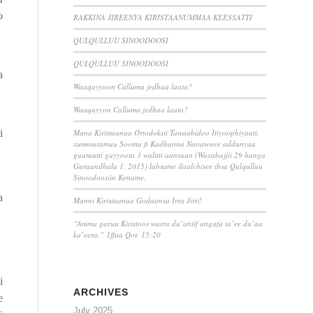
o
RAKKINA JIREENYA KIRISTAANUMMAA KEESSATTI
QULQULLUU SINOODOOSI
QULQULLUU SINOODOOSI
a
Waaqayyoon Calluma jedhaa laata?
Waaqayyon Calluma jedhaa laata?
a
i
Mana Kiristaanaa Ortodoksii Tawaahidoo Itiyoophiyaati,
xummuramuu Sooma fi Kadhanna Nanawwee addunyaa
guutuutti guyyoota 3 walitti aansuun (Waxabajjii 29 hanga
Guraandhala 1, 2015) labsame ilaalchisee ibsa Qulqulluu
Sinoodoosiin Kename.
a
Manni Kiristaanaa Godaansa Irra Jirti!
s
“Amma garuu Kiristoos warra du’aniif angafa ta’ee du’aa
ka’eera.” 1ffaa Qor. 15:20
i
ARCHIVES
e
July 2025