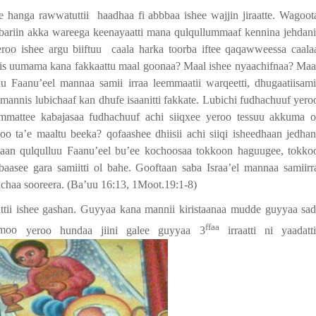
 hanga rawwatuttii
haadhaa fi abbbaa ishee wajjin jiraatte. Wagoot
n bariin akka wareega keenayaatti mana qulqullummaaf kennina jehdani
oo ishee argu biiftuu
caala harka toorba iftee qaqawweessa caala
Isaanis uumama kana fakkaattu maal goonaa? Maal ishee nyaachifnaa? Maa
u Faanu’eel mannaa samii irraa leemmaatii warqeetti, dhugaatiisami
ummannis lubichaaf kan dhufe isaanitti fakkate. Lubichi fudhachuuf yero
mmattee kabajasaa fudhachuuf achi siiqxee yeroo tessuu akkuma o
oo ta’e maaltu beeka? qofaashee dhiisii achi siiqi isheedhaan jedhan
maan qulqulluu Faanu’eel bu’ee kochoosaa tokkoon haguugee, tokko
asee gara samiitti ol bahe. Gooftaan saba Israa’el mannaa samiirr
chaa sooreera. (Ba’uu 16:13, 1Moot.19:1-8)
tii ishee gashan. Guyyaa kana mannii kiristaanaa
mudde guyyaa sad
ffaa
mmoo
yeroo hundaa jiini galee guyyaa 3
irraatti ni yaadatti