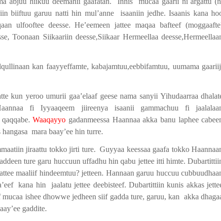
ma abjuu hiikuu deemanii gaafatan.
Innis
mucaa gaarii ni argattu (n
n biiftuu garuu natti hin mul’anne
isaaniin jedhe. Isaanis kana ho
an ulfooftee deesse. He’eemeen jattee maqaa bafteef (moggaafte
se, Toonaan Siikaariin deesse,Siikaar Hermeellaa deesse,Hermeellaa
ulqullinaan kan faayyeffamte, kabajamtuu,eebbifamtuu, uumama gaarii
tte kun yeroo umurii gaa’elaaf geese nama sanyii Yihudaarraa dhalat
aannaa fi Iyyaaqeem jiireenya isaanii gammachuu fi jaalalaa
s qaqqabe.
Waaqayyo
gadanmeessa Haannaa akka banu laphee cabee
s hangasa
mara baay’ee hin turre.
atiin jiraattu tokko jirti ture.
Guyyaa keessaa gaafa tokko Haannaa
deen ture garu huccuun uffadhu hin qabu jettee itti himte. Dubartittii
ffattee maaliif hindeemtuu? jetteen. Hannaan garuu huccuu cubbuudhaa
’eef
kana hin
jaalatu jettee deebisteef. Dubartittiin kunis akkas jette
 mucaa ishee dhowwe jedheen siif gadda ture, garuu, kan
akka dhaga
aay’ee gaddite.