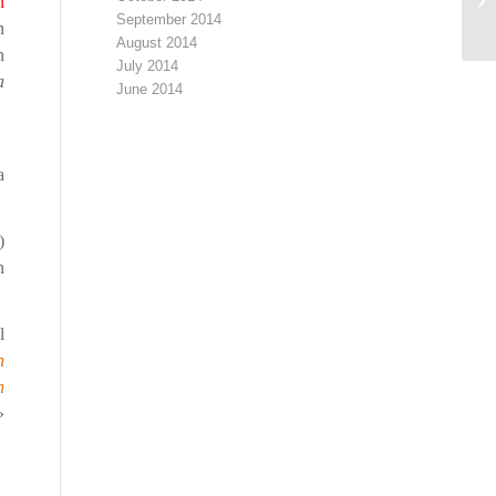
n
Iy
September 2014
n
August 2014
n
July 2014
a
June 2014
a
)
n
l
n
n
»