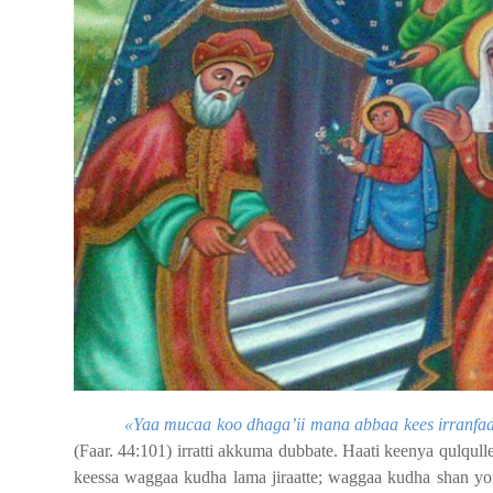
«Yaa mucaa koo dhaga’ii mana abbaa kees irranfad
(Faar. 44:101) irratti akkuma dubbate. Haati keenya qulqu
keessa waggaa kudha lama jiraatte; waggaa kudha shan 