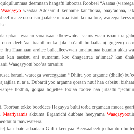
qulqullummaa deemnaan hangafti lubootaa Roobeel “Aarsaa (wareega
a
Waaqayyo
waadaa Addaamiif kenname kan”horaa, baay’adhaa, laf
bbeef malee osoo isin jaalatee mucaa isinii kenna ture; wareega keessa
ise.
la qaban nyaatan sana isaan dhowwate. Isaanis waan isaan irra gah
i osoo deebi’aa jiraanii muka jala taa’anii bullaallaan( gugeen) oso
atee jiru Haannaan argitee bullaalleewwan amaluumaa isaaniin akka wa
aqatan kan taasistu ani uumamni koo dhagaarraa ta’innaa? kan dhal
anii Waaqayyotti boo’aa turaniiru.
’uusaa baranii wareega wareeggatan ‘’Dhiira yoo arganne (dhalle) bu’e
tajaajilaa ni ta’a. Dubartii yoo arganne qoraan nuuf haa cabsitu; bishaa
arqee hodhiti, golgaa hojjettee foo’aa footee haa jirtaattu.’’jechuu
ni. Toorban tokko booddees Hagayya bultii torba ergamaan mucaa gaari
ii
Maariyaamis
akkuma Ergamichi dubbate heeyyama
Waaqayyoo
tii
ii hedduutu raawwateera.
turte) kan taate adaadaan Giiftii keenyaa Beersaabeeh jedhamtu dhufte