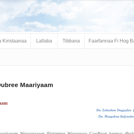
 Kiristaanaa
Lallaba
Tibbana
Faarfannaa Fi Hog B
Dubree Maariyaam
aam
Dn. Zalaalam Daggafaa
Dn. Mazgabuu Kafyaala
 Maariyaam Waaqayyoon filatamtee Waaqayyo Gooftaan keenya dhal