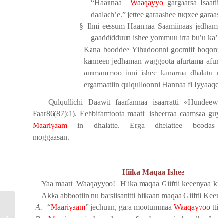
“Haannaa
Waaqayyo
gargaarsa Isaati
daalach’e.” jettee garaashee tuqxee gara
§
Ilmi eessum Haannaa Saamiinaas jedhamu 
gaaddidduun ishee yommuu irra bu’u ka’e
Kana booddee Yihudoonni goomiif boqonna
kanneen jedhaman waggoota afurtama afu
ammammoo inni ishee kanarraa dhalatu ma
ergamaatiin qulqulloonni Hannaa fi Iyyaaq
Qulqullichi Daawit faarfannaa isaarratti «Hunde
Faar86(87):1). Eebbifamtoota maatii isheerraa caamsaa guyy
Maariyaam
in dhalatte. Erga dhelattee boodas 
moggaasan.
Hiika Maqaa Ishee
Yaa maatii Waaqayyoo!
Hiika maqaa Giiftii keeenyaa 
Akka abbootiin nu barsiisanitti hiikaan maqaa Giiftii Ke
A.
“
Maariyaam
” jechuun, gara mootummaa
Waaqayyoo
t
Ibsa Qulqulluu Sinoodoosiin laatee