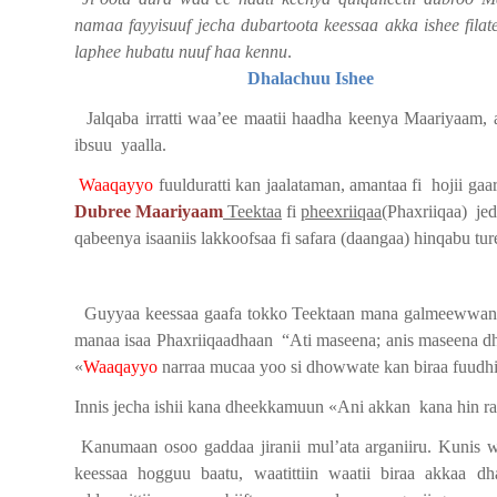
namaa fayyisuuf jecha dubartoota keessaa akka ishee fila
laphee hubatu nuuf haa kennu
.
Dhalachuu Ishee
Jalqaba irratti waa’ee maatii haadha keenya Maariyaam, ak
ibsuu
yaalla.
Waaqayyo
fuulduratti kan jaalataman, amantaa fi
hojii gaa
Dubree Maariyaam
Teektaa
fi
pheexriiqaa
(Phaxriiqaa)
je
qabeenya isaaniis lakkoofsaa fi safara (daangaa) hinqabu tur
Guyyaa keessaa gaafa tokko Teektaan mana galmeewwan( k
manaa isaa Phaxriiqaadhaan
“Ati maseena; anis maseena dh
«
Waaqayyo
narraa mucaa yoo si dhowwate kan biraa fuudhi; 
Innis jecha ishii kana dheekkamuun «Ani akkan
kana hin 
Kanumaan osoo gaddaa jiranii mul’ata arganiiru. Kunis wa
keessaa hogguu baatu, waatittiin waatii biraa akkaa dha