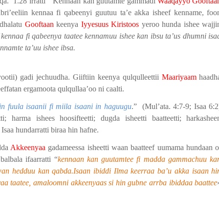
qa.
1.28 irratti “ Kennaan kan guutamte gammadi
Waaqayyo Gooftaa
bri’eeliin kennaa fi qabeenyi guutuu ta’e akka isheef kenname, foo
 dhalatu
Gooftaan
keenya
Iyyesuus Kiristoos
yeroo hunda ishee wajji
f kennaa fi qabeenya taatee kennamuu ishee kan ibsu ta’us dhumni isa
nnamte ta’uu ishee ibsa.
ii) gadi jechuudha. Giiftiin keenya qulqulleettii
Maariyaam
haadh
effatan ergamoota qulqullaa’oo ni caalti.
 fuula isaanii fi miila isaani in haguugu
.”
(Mul’ata. 4
:
7-9; Isaa 6
:
2
i; harma ishees hoosifteetti; dugda isheetti baatteetti; harkashee
Isaa hundarratti biraa hin hafne.
dda
Akkeenyaa
gadameessa isheetti waan baatteef uumama hundaan o
lbala ifaarratti “
kennaan kan guutamtee fi madda gammachuu ka
oowwan hedduu kan qabda.Isaan ibiddi Ilma keerraa ba’u akka isaan hi
yaa taatee, amaloomni akkeenyaas si hin gubne arrba ibiddaa baattee