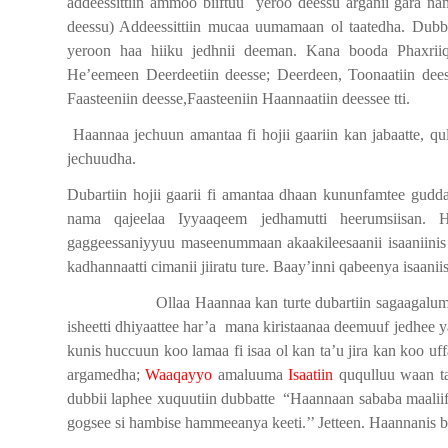
addeessittiin ammoo biiftuu
yeroo deessu arganii gara na
deessu) Addeessittiin mucaa uumamaan ol taatedha. Dubbii
yeroon haa hiiku jedhnii deeman. Kana booda Phaxriiqa
He’eemeen Deerdeetiin deesse; Deerdeen, Toonaatiin dees
Faasteeniin deesse,Faasteeniin Haannaatiin deessee tti.
Haannaa jechuun amantaa fi hojii gaariin kan jabaatte, q
jechuudha.
Dubartiin hojii gaarii fi amantaa dhaan kununfamtee gudda
nama qajeelaa Iyyaaqeem jedhamutti heerumsiisan. H
gaggeessaniyyuu maseenummaan akaakileesaanii isaaniini
kadhannaatti cimanii jiiratu ture. Baay’inni qabeenya isaanii
Ollaa Haannaa kan turte dubartiin sagaagalumma
isheetti dhiyaattee har’a
mana kiristaanaa deemuuf jedhee yad
kunis huccuun koo lamaa fi isaa ol kan ta’u jira kan koo u
argamedha;
Waaqayyo
amaluuma
Isaatiin
ququlluu waan ta
dubbii laphee xuquutiin dubbatte
“Haannaan sababa maaliif
gogsee si hambise hammeeanya keeti.’’ Jetteen. Haannanis b