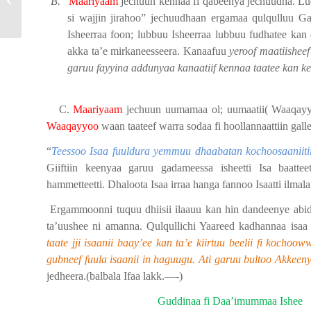
B.
Maariyaam
jechuun kennaa fi qabeenya jechuudha. Lu
si wajjin jirahoo” jechuudhaan ergamaa qulqulluu Ga
Isheerraa foon; lubbuu Isheerraa lubbuu fudhatee kan
akka ta’e mirkaneesseera. Kanaafuu
yeroof maatiishee
garuu fayyina addunyaa kanaatiif kennaa taatee kan ke
C.
Maariyaam
jechuun uumamaa ol; uumaatii( Waaqayyoot
Waaqayyoo
waan taateef warra sodaa fi hoollannaattiin galle
“
Teessoo Isaa fuuldura yemmuu dhaabatan kochoosaaniitiin
Giiftiin keenyaa garuu gadameessa isheetti Isa baatteett
hammetteetti. Dhaloota Isaa irraa hanga fannoo Isaatti ilmala 
Ergammoonni tuquu dhiisii ilaauu kan hin dandeenye abi
ta’uushee ni amanna. Qulqullichi Yaareed kadhannaa isaa ba
taate jji isaanii baay’ee kan ta’e kiirtuu beelii fi koch
gubneef fuula isaanii in haguugu. Ati garuu bultoo Akkeen
jedheera.(balbala Ifaa lakk.—-)
Guddinaa fi Daa’imummaa Ishee