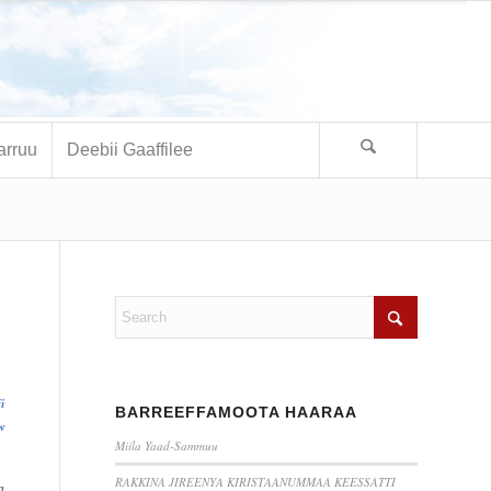
arruu
Deebii Gaaffilee
fi
BARREEFFAMOOTA HAARAA
w
Miila Yaad-Sammuu
RAKKINA JIREENYA KIRISTAANUMMAA KEESSATTI
a