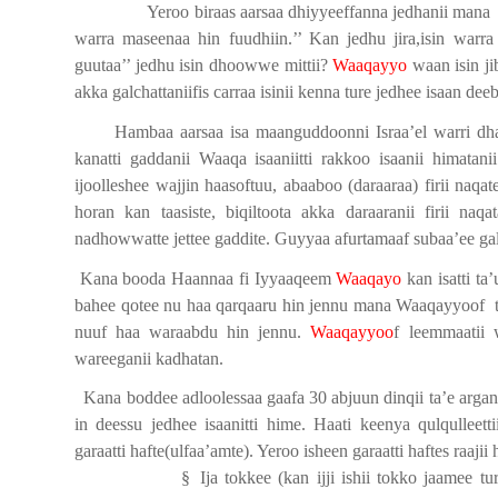
Yeroo biraas aarsaa dhiyyeeffanna jedhanii mana
warra maseenaa hin fuudhiin.’’ Kan jedhu jira,isin warr
guutaa’’ jedhu isin dhoowwe mittii?
Waaqayyo
waan isin ji
akka galchattaniifis carraa isinii kenna ture jedhee isaan deeb
Hambaa aarsaa isa maanguddoonni Israa’el warri dha
kanatti gaddanii Waaqa isaaniitti rakkoo isaanii himatani
ijoolleshee wajjin haasoftuu, abaaboo (daraaraa) firii naq
horan kan taasiste, biqiltoota akka daraaranii firii n
nadhowwatte jettee gaddite. Guyyaa afurtamaaf subaa’ee gal
Kana booda Haannaa fi Iyyaaqeem
Waaqayo
kan isatti ta
bahee qotee nu haa qarqaaru hin jennu mana Waaqayyoof
nuuf haa waraabdu hin jennu.
Waaqayyoo
f leemmaatii w
wareeganii kadhatan.
Kana boddee adloolessaa gaafa 30 abjuun dinqii ta’e arga
in deessu jedhee isaanitti hime. Haati keenya qulqulleett
garaatti hafte(ulfaa’amte). Yeroo isheen garaatti haftes raaj
§
Ija tokkee (kan ijji ishii tokko jaamee 