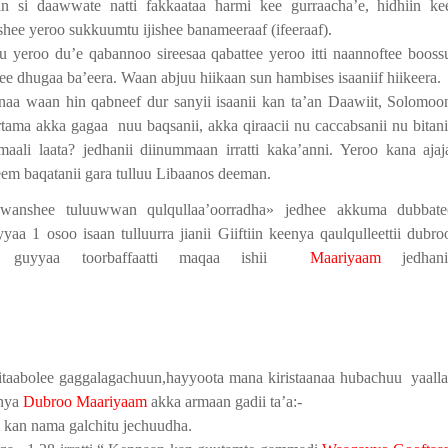
in si daawwate natti fakkaataa harmi kee gurraacha’e, hidhiin ke
ashee yeroo sukkuumtu ijishee banameeraaf (ifeeraaf).
yeroo du’e qabannoo sireesaa qabattee yeroo itti naannoftee booss
e dhugaa ba’eera. Waan abjuu hiikaan sun hambises isaaniif hiikeera.
a waan hin qabneef dur sanyii isaanii kan ta’an Daawiit, Solomoo
rtama akka gagaa
nuu baqsanii, akka qiraacii nu caccabsanii nu bitani
ali laata? jedhanii diinummaan irratti kaka’anni. Yeroo kana ajaj
eem baqatanii gara tulluu Libaanos deeman.
ewwanshee tuluuwwan qulqullaa’oorradha» jedhee akkuma dubbate
aa 1 osoo isaan tulluurra jianii Giiftiin keenya qaulqulleettii dubro
guyyaa toorbaffaatti maqaa ishii
Maariyaam
jedhani
kitaabolee gaggalagachuun,hayyoota mana kiristaanaa hubachuu
yaalla
enya
Dubroo Maariyaam
akka armaan gadii ta’a:-
ti kan nama galchitu jechuudha.