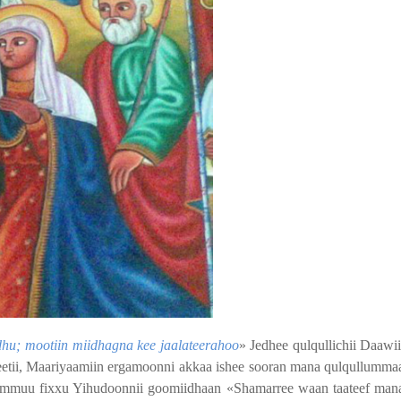
hu; mootiin miidhagna kee jaalateerahoo
» Jedhee qulqullichii Daawii
lleetii, Maariyaamiin ergamoonni akkaa ishee sooran mana qulqullumma
yommuu fixxu Yihudoonnii goomiidhaan «Shamarree waan taateef man