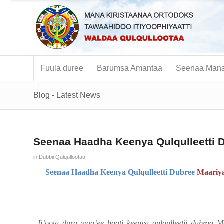
Fuula duree
Barumsa Amantaa
Seenaa Mana
Blog - Latest News
Seenaa Haadha Keenya Qulqulleetti 
in
Dubbii Qulqullootaa
Seenaa Haadha Keenya Qulqulleetti Dubree
Maariy
Ji’oota dura waa’ee haati keenya qulqulleetii dubroo