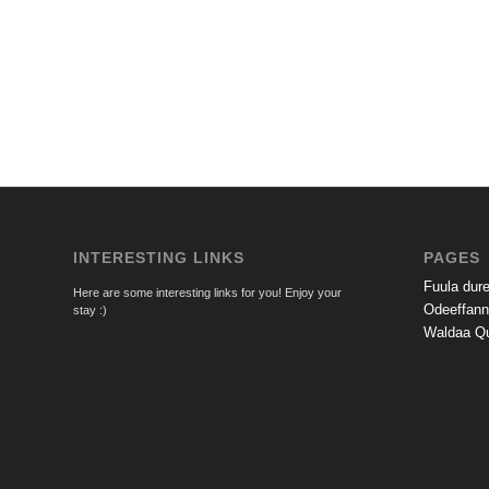
INTERESTING LINKS
PAGES
Fuula dur
Here are some interesting links for you! Enjoy your
Odeeffan
stay :)
Waldaa Qu