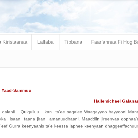
 Kiristaanaa
Lallaba
Tibbana
Faarfannaa Fi Hog B
la Yaad-Sammuu
Hailemichael Galana
sa galanii Qulqulluu kan ta’ee sagalee Waaqayyoo hayyooni Man
a akka isaan faana jiran amanuudhaani. Maaddiin jireenyaa qophaa’
ta’eef Gurra keenyaanis ta’e keessa laphee keenyaan dhaggeeffachuu