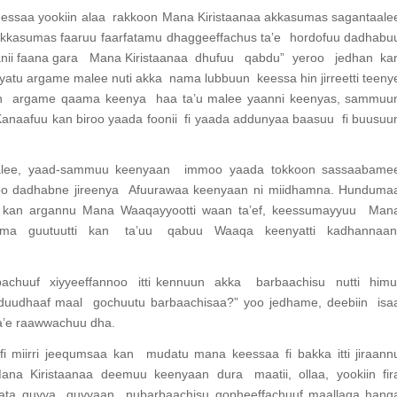
eessaa yookiin alaa rakkoon Mana Kiristaanaa akkasumas sagantaale
akkasumas faaruu faarfatamu dhaggeeffachus ta’e hordofuu dadhabu
anii faana gara Mana Kiristaanaa dhufuu qabdu” yeroo jedhan ka
tu argame malee nuti akka nama lubbuun keessa hin jirreetti teeny
kan argame qaama keenya haa ta’u malee yaanni keenyas, sammuu
anaafuu kan biroo yaada foonii fi yaada addunyaa baasuu fi buusuu
e, yaad-sammuu keenyaan immoo yaada tokkoon sassaabame
u yoo dadhabne jireenya Afuurawaa keenyaan ni miidhamna. Hunduma
nya kan argannu Mana Waaqayyootti waan ta’ef, keessumayyuu Man
uutuma guutuutti kan ta’uu qabuu Waaqa keenyatti kadhannaa
huuf xiyyeeffannoo itti kennuun akka barbaachisu nutti himu
duudhaaf maal gochuutu barbaachisaa?” yoo jedhame, deebiin isa
ta’e raawwachuu dha.
i miirri jeequmsaa kan mudatu mana keessaa fi bakka itti jiraann
a Mana Kiristaanaa deemuu keenyaan dura maatii, ollaa, yookiin fir
ata guyya guyyaan nubarbaachisu qopheeffachuuf maallaqa hang