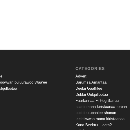
CATEGORIES
ee
Advert
noowwan bu’uurawoo Waa’ee
Barumsa Amantaa
lqullootaa
Deebii Gaaffilee
Dubbii Qulqullootaa
Faarfannaa Fi Hog Barruu
Icciitii mana kiristaanaa torban
Icciitii utubaalee shanan
Icciitiiwwan mana kiristaanaa
Kana Beektuu Laata?