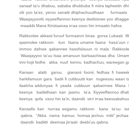
sanaaf ta’u dhabuu, sababa dhukkuba fi miira lapheetin
olii yoo ta’es, yeroo sanatti dhiphachuudhaan furmaata 
Waaqayyootti xiyyeeffannoo keenya deebisnee yoo dhaggeef
maaddii Mana Kiristaanaa irraa osoo hin irmaatin hafna.
Rakkoolee akkasii furuuf furmaanni biraa gorsa Lubaati.
qaamolee rakkoon kun faana umame faana hasa’uun ra
immoo dafnee qabannee hasofsiisuun ni mala. Rakkoole
Waaqayyoo ta’uu Isaa amanuun barbaachisaa dha. Umamto
inni hojii fedhe akka nuuf kennu kadhachuu, wareegan g
Kanaan alatti garuu, giananii foonii, fedhaa fi haww
harkifamuun gara badii fi cubbuutti kan nugeessu waan t
ilaalcha addunyaa fi yaada cubbuun qabamnee Mana K
keenya badiidhaan kan jaamu ta’a. Xiyyeeffannoo dhab
keenya qofa osoo hin ta’in, daandii sirri irraa keessaba
Kanaafis kan nurraa eegamu rakkoon kana ta’uu isaa 
qabna. “Akka nama kamuu homaa jechuu mitii” jechaa sa
daandii badiitti deemaa jirraati deebi’uu qabna.