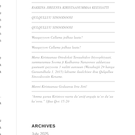
e
RAKKINA JIREENYA KIRISTAANUMMAA KEESSATTI
u
QULQULLUU SINOODOOSI
n
e
QULQULLUU SINOODOOSI
n
Waaqayyoon Calluma jedhaa laata?
n
Waaqayyon Calluma jedhaa laata?
Mana Kiristaanaa Ortodoksii Tawaahidoo Itiyoophiyaati,
e
xummuramuu Sooma fi Kadhanna Nanawwee addunyaa
a
guutuutti guyyoota 3 walitti aansuun (Waxabajjii 29 hanga
a
Guraandhala 1, 2015) labsame ilaalchisee ibsa Qulqulluu
Sinoodoosiin Kename.
n
Manni Kiristaanaa Godaansa Irra Jirti!
.
“Amma garuu Kiristoos warra du’aniif angafa ta’ee du’aa
ka’eera.” 1ffaa Qor. 15:20
a
u
ARCHIVES
a
July 2025
a