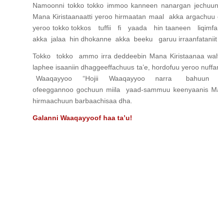
Namoonni tokko tokko immoo kanneen nanargan jechuun
Mana Kiristaanaatti yeroo hirmaatan maal akka argachuu 
yeroo tokko tokkos tuffii fi yaada hin taaneen liq
akka jalaa hin dhokanne akka beeku garuu irraanfatanii
Tokko tokko ammo irra deddeebin Mana Kiristaanaa walfa
laphee isaaniin dhaggeeffachuus ta’e, hordofuu yeroo nuf
Waaqayyoo “Hojii Waaqayyoo narra bahuun kan r
ofeeggannoo gochuun miila yaad-sammuu keenyaanis Man
hirmaachuun barbaachisaa dha.
Galanni Waaqayyoof haa ta’u!