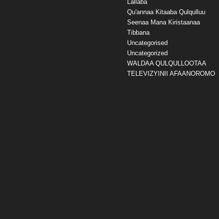
Lallaba
Qu'annaa Kitaaba Qulqulluu
Seenaa Mana Kiristaanaa
Tibbana
Uncategorised
Uncategorized
WALDAA QULQULLOOTAA
TELEVIZYINII AFAANOROMO