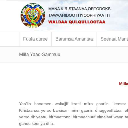
Fuula duree
Barumsa Amantaa
Seenaa Mana
Miila Yaad-Sammuu
Mii
Yaa’iin banamee waltajjii irratti miira gaariin kees
Kiristaanaa yeroo barsisan miirri gaariin dhaggeeffata
yeroo dhiyaatu, hirmaattonni hirmaachuuf nimalaaf waan 
gahee keenya dha.