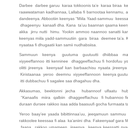
Darbee darbee garuu karaa tokkoonis ta’e karaa biraa k
raawwataman kadhannaa, Lallaba fi barnootaa kennamu, 
dandeenya. Abbootiin keenyas “Miila Yaad-sammuu keess
dhageenyu kanaafi dha. Kana ta’uu baannan qaama keenya
akka jirru nutti himu. Yookin ammoo naannoo sanatti 
keenyas miila yadd-sammuutiin gara biraa deemee ta’a. K
nyaataa fi dhugaatii kan samii nudhabsiisa.
Sammuun keenya guutuma guutuutti dhiibbaa male
xiyyeeffannoo itti kenninee dhaggeeffachuu fi hordofu
olitti jireenya keenyaaf kan barbaachisu nyaata jiree
Kiristaanaa yeroo deemnu xiyyeeffannoon keenya g
itti dubbachuu fi sagalee saa dhagahuu dha.
Akkasumas, beektonni jecha hubannoof ulfaatu hubac
“Kanaafis miira qalbiin dhaggeeffachuu fi hubannoo fi
duraan dursee rakkoo isaa adda baasuufi gocha furmaata 
Yeroo baay’ee yaada bibittinnaa’uu, jeeqamuun sammuu f
rakkoolee keessaa fi alaa ka’aniini dha. Fakeenyaaf gar
faana rakkoo umameen, jireenya keenya keessatti nya