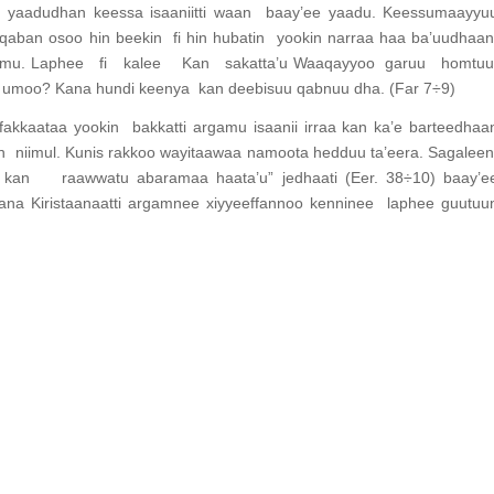
 yaadudhan keessa isaaniitti waan baay’ee yaadu. Keessumaayyu
qaban osoo hin beekin fi hin hubatin yookin narraa haa ba’uudhaan
imfamu. Laphee fi kalee Kan sakatta’u Waaqayyoo garuu homtu
t umoo? Kana hundi keenya kan deebisuu qabnuu dha. (Far 7÷9)
kkaataa yookin bakkatti argamu isaanii irraa kan ka’e barteedhaa
fan niimul. Kunis rakkoo wayitaawaa namoota hedduu ta’eera. Sagalee
aawwatu abaramaa haata’u” jedhaati (Eer. 38÷10) baay’e
a Kiristaanaatti argamnee xiyyeeffannoo kenninee laphee guutuu