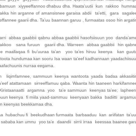
 dhibamuun xiyyeeffannoo dhabuu dha. Haata’uutii kun rakkoo humna
akka hin arganne of amansisnee garaisa abdii ta’etti, gara sagale
fannee gaarii dha. Ta’uu baannan garuu , furmaatas osoo hin argati
 Warri abbaa gaabbii qabnu abbaa gaabbii hasofsiisuun yoo danda’am
kkoo sana furuun gaarii dha. Warreen abbaa gaabbii hin qabn
e maallaqaa fi bu’uuraa ta’an yoo ta’es hiruu keenya kan guut
ota hundumaa kan sooru Isa waan ta’eef kadhannaan yaadachiisuu
aafachuunis nurraa eegama.
iin liqimfamnee, sammuun keenya wantoota yaada badaa akkasiiti
a’eef atattamaan sirreeffamuu qaba. Waanta hin taaneen harkifamne
iristaanaatti argamna yoo ta’e sammuun keenyas ta’ee; laphee
uun keenya fi miila yaad-sammuu keenyaan bakka badiitti argamu
huun keenyas beekkamaa dha.
hubachuu fi beekudhaan furmaata barbaaduu kan ariifatan ta’u
baba kan umnu yoo ta’e daandii sirrii irraa keessaa baanee gar