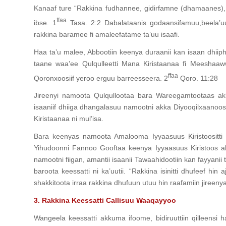
Kanaaf ture “Rakkina fudhannee, gidirfamne (dhamaanes),
ffaa
ibse. 1
Tasa. 2:2 Dabalataanis godaansifamuu,beela’uu
rakkina baramee fi amaleefatame ta’uu isaafi.
Haa ta’u malee, Abbootiin keenya duraanii kan isaan dhiipha
taane waa’ee Qulqulleetti Mana Kiristaanaa fi Meeshaaww
ffaa
Qoronxoosiif yeroo erguu barreesseera. 2
Qoro. 11:28
Jireenyi namoota Qulqullootaa bara Wareegamtootaas akka
isaaniif dhiiga dhangalasuu namootni akka Diyooqilxaanoos 
Kiristaanaa ni mul’isa.
Bara keenyas namoota Amalooma Iyyaasuus Kiristoositti h
Yihudoonni Fannoo Gooftaa keenya Iyyaasuus Kiristoos a
namootni fiigan, amantii isaanii Tawaahidootiin kan fayyanii 
baroota keessatti ni ka’uutii. “Rakkina isinitti dhufeef h
shakkitoota irraa rakkina dhufuun utuu hin raafamiin jiree
3. Rakkina Keessatti Callisuu Waaqayyoo
Wangeela keessatti akkuma ifoome, bidiruuttiin qilleensi h