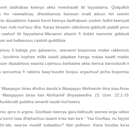
foonii dadhabaa keenya akka meeshaatti itti fayyadama. Qulqullich
hin rawwatinaa, dheekkamsa keessan irratti aduun hin seenin
unis diyaabiloos hawwii foonii keenya dadhabaan yookiin fedhii keenyatt
n nutti mul’isuu dha. Karaa biraatiin obboloota gidduutii jaalalli yero
aaluuf itti fayyadama.Waraansi afaanii fi dubbii namoota gidduutt
s wal balleessuu caalutti guddifata.
atamuu fi kabaja yoo qabaannu, seexanni boqonnaa malee rakkinoot
 Iyoobinis kophee miilla isaatii jalqabee hanga mataa isaatti mada
ssan diyaabiloos waanta Liqimsuu barbadee akka leenca barooduutti n
 qoruumsa fi rakkina baay’isuutiin boojuu argachuuf jecha boqonna
aaf Waaqayyo biraa dhufuu danda’a.Waaqayyo Abrihamiin ilma isaa Arsa
su Waaqayyoo biraa kan Abrihamiif dhiyaateedha. (S. Uum. 22:1-15
duratti guddina amantii isaatii mul’iseera.
oo qoru ni argina. Gooftaan keenya gara bidiruutti seenee erga rafee
u’oonni Isaa dhiphachuu isaanii irraa kan ka’e “ Yaa Gooftaa, nu fayyisi
 hir’ate, waa’ee maaliif sodaattuu? Ittiin jedheen. Kana boodas ka’e