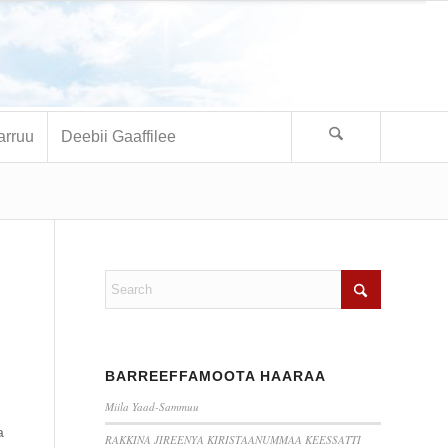
arruu
Deebii Gaaffilee
o
BARREEFFAMOOTA HAARAA
Miila Yaad-Sammuu
a
RAKKINA JIREENYA KIRISTAANUMMAA KEESSATTI