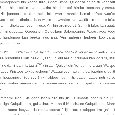
maqsanitti hin kaane ture. (Maat. 8:23) Qilleensa dhiphisu keessatt
? Utuu hin beekiin hafeeti akka hin jenneef hirriba keessaa yemmu
enneeni, caalumaattis “isiin warri amantiin isiinitti hir’ate, waa’e
yyoo beekuu dhabuu Isaa waliin raawwatee kan walitti hin dhufne ta’u
Namni dhoksaan yoo miliqse, Ani hin argineere? Samii fi lafas kan guut
aan ni dubbata. Ogeessichi Qulqulluun Salomooninis Waaqayyoo Foo
uu hundumaa kan beeku ta’uu isaa “Ani raafeera, lapheen koo garu
jechuun ibsa.
ኩሎ የአምር ፤ ወእምቅድመ ሕሊና ይፈትን ወዘእንበለ ንስአሎ ይሁብ ፍትወተነ” jedha gar
rsee hundumaa kan beeku, yaaduun dursee hundumaa kan qoratu, utu
ffaa
Kiidanii barii kutaa 2
) irratti. Qulqullichi Yohaannis afaan Warqe
habuu Kiristoos akkas jechuun “Waaqayyoon waanta barbaadnu utuu itt
 hoggannuuf (dursuuf) ykn abboomuuf miti, caalumaattis nuti yero
f malee, mataa keenya gadi qabannee yeroo kadhannu gad of qabumma
a.
ootni/ illee “Dhugaan isaan bira hin jirtu, Uumaan Isaaniis hin jiru
u dhiiga Qulqullootaa, gubachuu Manaa fi Meeshalee Qulqullaa’oo Man
aanti nama leeyyaasiisu dubartootaa fi ijjoollota xixxiqqoo irra ga’uu f