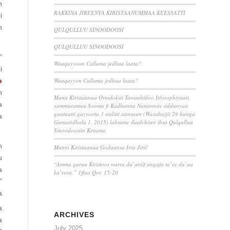
n
RAKKINA JIREENYA KIRISTAANUMMAA KEESSATTI
i
n
QULQULLUU SINOODOOSI
QULQULLUU SINOODOOSI
”
Waaqayyoon Calluma jedhaa laata?
i
Waaqayyon Calluma jedhaa laata?
o
n
Mana Kiristaanaa Ortodoksii Tawaahidoo Itiyoophiyaati,
a
xummuramuu Sooma fi Kadhanna Nanawwee addunyaa
guutuutti guyyoota 3 walitti aansuun (Waxabajjii 29 hanga
a
Guraandhala 1, 2015) labsame ilaalchisee ibsa Qulqulluu
Sinoodoosiin Kename.
n
Manni Kiristaanaa Godaansa Irra Jirti!
u
“Amma garuu Kiristoos warra du’aniif angafa ta’ee du’aa
a
ka’eera.” 1ffaa Qor. 15:20
”
a
a
ARCHIVES
a
July 2025