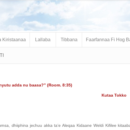
 Kiristaanaa
Lallaba
Tibbana
Faarfannaa Fi Hog B
TI
eenyutu adda nu baasa?” (Room. 8:35)
Kutaa Tokk
sa, dhiiphina jechuu akka ta’e Aleqaa Kidaane Weldi Kifilee kitaab