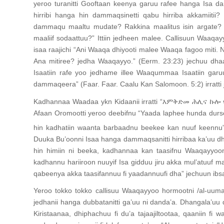
yeroo turanitti Gooftaan keenya garuu rafee hanga Isa dam
hirribi hanga hin dammaqsinetti qabu hirriba akkamiitii
dammaqu maaltu mudate? Rakkina maalitus isin argate? Hin j
maaliif sodaattuu?” Ittiin jedheen malee. Callisuun Waaqa
isaa raajichi “Ani Waaqa dhiyooti malee Waaqa fagoo miti. 
Ana mitiree? jedha Waaqayyo.” (Eerm. 23:23) jechuu dh
Isaatiin rafe yoo jedhame illee Waaqummaa Isaatiin gar
dammaqeera” (Faar. Faar. Caalu Kan Salomoon. 5:2) irratti 
Kadhannaa Waadaa ykn Kidaanii irratti “እምቅድመ ሕሊና 
Afaan Oromootti yeroo deebifnu “Yaada laphee hunda du
hin kadhatiin waanta barbaadnu beekee kan nuuf keennu” (
Duuka Bu’oonni Isaa hanga dammaqsanitti hirribaa ka’uu d
hin himiin ni beeka, kadhannaa kan taasifnu Waaqayyoon
kadhannu hariiroon nuuyif Isa gidduu jiru akka mul’atuu
qabeenya akka taasifannuu fi yaadannuufi dha” jechuun ibs
Yeroo tokko tokko callisuu Waaqayyoo hormootni /al-uumamt
jedhanii hanga dubbatanitti ga’uu ni danda’a. Dhangala’u
Kiristaanaa, dhiphachuu fi du’a tajaajiltootaa, qaaniin fi w