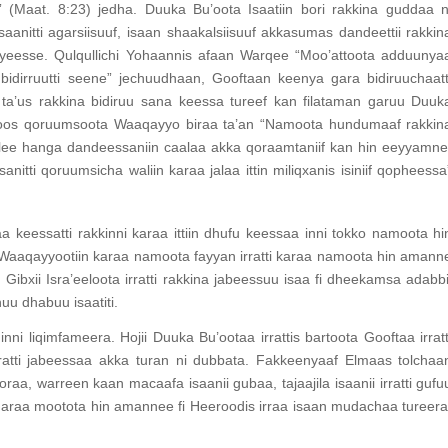
e” (Maat. 8:23) jedha. Duuka Bu’oota Isaatiin bori rakkina guddaa n
nitti agarsiisuuf, isaan shaakalsiisuuf akkasumas dandeettii rakkin
iyeesse. Qulqullichi Yohaannis afaan Warqee “Moo’attoota adduunya
idirruutti seene” jechuudhaan, Gooftaan keenya gara bidiruuchaatt
a’us rakkina bidiruu sana keessa tureef kan filataman garuu Duuk
wuloos qoruumsoota Waaqayyo biraa ta’an “Namoota hundumaaf rakkin
u malee hanga dandeessaniin caalaa akka qoraamtaniif kan hin eeyyamn
ti qoruumsicha waliin karaa jalaa ittin miliqxanis isiniif qopheessa
 keessatti rakkinni karaa ittiin dhufu keessaa inni tokko namoota hi
Waaqayyootiin karaa namoota fayyan irratti karaa namoota hin amann
iin Gibxii Isra’eeloota irratti rakkina jabeessuu isaa fi dheekamsa adabbi
uu dhabuu isaatiti.
nni liqimfameera. Hojii Duuka Bu’ootaa irrattis bartoota Gooftaa irratt
rratti jabeessaa akka turan ni dubbata. Fakkeenyaaf Elmaas tolchaa
raa, warreen kaan macaafa isaanii gubaa, tajaajila isaanii irratti gufu
a garaa mootota hin amannee fi Heeroodis irraa isaan mudachaa tureera