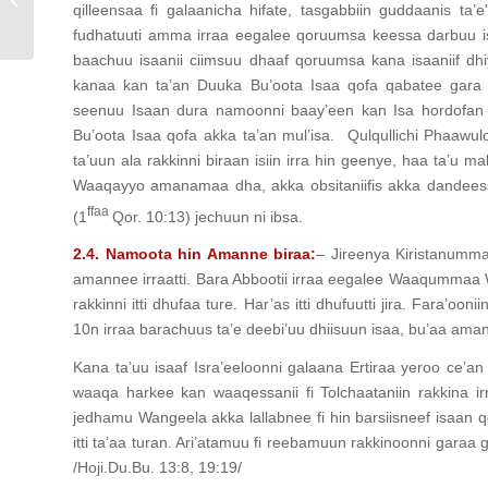
qilleensaa fi galaanicha hifate, tasgabbiin guddaanis ta’
fudhatuuti amma irraa eegalee qoruumsa keessa darbuu isaa
baachuu isaanii ciimsuu dhaaf qoruumsa kana isaaniif dh
kanaa kan ta’an Duuka Bu’oota Isaa qofa qabatee gara b
seenuu Isaan dura namoonni baay’een kan Isa hordofan t
Bu’oota Isaa qofa akka ta’an mul’isa. Qulqullichi Phaa
ta’uun ala rakkinni biraan isiin irra hin geenye, haa ta’
Waaqayyo amanamaa dha, akka obsitaniifis akka dandeessanit
ffaa
(1
Qor. 10:13) jechuun ni ibsa.
2.4. Namoota hin Amanne biraa:
– Jireenya Kiristanummaa
amannee irraatti. Bara Abbootii irraa eegalee Waaqummaa 
rakkinni itti dhufaa ture. Har’as itti dhufuutti jira. Fara’oon
10n irraa barachuus ta’e deebi’uu dhiisuun isaa, bu’aa aman
Kana ta’uu isaaf Isra’eeloonni galaana Ertiraa yeroo ce’an i
waaqa harkee kan waaqessanii fi Tolchaataniin rakkina i
jedhamu Wangeela akka lallabnee fi hin barsiisneef isaan qo
itti ta’aa turan. Ari’atamuu fi reebamuun rakkinoonni gara
/Hoji.Du.Bu. 13:8, 19:19/