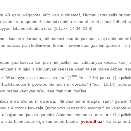
ota 40 gara waggoota 40tti kan guddateef, Uumati Israa’eelis summi
aan irra qaqqabeef sababni cubbuu isaan of irratti fidanii fi dheebu
qayyoof bitamuu dhabuu dha. (S.Lakk. 14:34, 21:6)
mmii Isaa irra darbuun, abboommii Isaa dagachuun, ajaja abboommii f
baasaa jiran fedhiiwwan foonii fi hawwii daangaa hin qabnee fi sirri
adduunyaa keessa kan jiran hin jaallatinaa, adduunyaa keessa kan jir
abeenyaafis of jajuun adduunyaa keessaa waan ta’eef malee Abbaa irra
ffaa
lli Waaqayyoo isa keessa hin jiru” (1
Yoh. 2:15) jedha, Qulqullich
in harkifamuuni fi gowwoomfamuun ni qorama” (Yaa’i. 10:14) jechuu
i mataa keenyaa ta’uu isaa ifatti nutti mul’isa.
loos irraa dhufuu ni danda’a. Itti waamama maqaa Isaatiif galanni f
asuus Kiristoos kawaala Qoroonxos keessatti guyyoota fi halkanoota 4
f jajjumma, jaalala qarshii fi Albadhesummaan qoree ture. Qulqullich
uumsa isaa hundumaa erga xumureen booda
yeroodhaaf
Isa irraa add