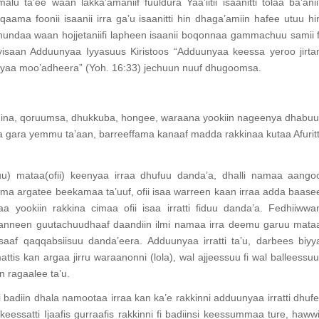
lu ta’ee waan lakka’amaniif fuuldura Yaa’iitii isaanitti tolaa ba’anii
ama foonii isaanii irra ga’u isaanitti hin dhaga’amiin hafee utuu hi
undaa waan hojjetaniifi lapheen isaanii boqonnaa gammachuu samii f
yisaan Adduunyaa Iyyasuus Kiristoos “Adduunyaa keessa yeroo jirta
duunyaa moo’adheera” (Yoh. 16:33) jechuun nuuf dhugoomsa.
phina, qoruumsa, dhukkuba, hongee, waraana yookiin nageenya dhabuu
aa gara yemmu ta’aan, barreeffama kanaaf madda rakkinaa kutaa Afuritt
uu) mataa(ofii) keenyaa irraa dhufuu danda’a, dhalli namaa aango
ama argatee beekamaa ta’uuf, ofii isaa warreen kaan irraa adda baase
a yookiin rakkina cimaa ofii isaa irratti fiduu danda’a. Fedhiiwwa
 kanneen guutachuudhaaf daandiin ilmi namaa irra deemu garuu mata
msaaf qaqqabsiisuu danda’eera. Adduunyaa irratti ta’u, darbees biyy
tis kan argaa jirru waraanonni (lola), wal ajjeessuu fi wal balleessuu
n ragaalee ta’u.
badiin dhala namootaa irraa kan ka’e rakkinni adduunyaa irratti dhufe
ssatti Ijaafis gurraafis rakkinni fi badiinsi keessummaa ture, hawwi