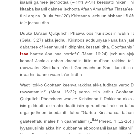
isaanii galmee jechootaa (መዝገበ ቃላት) keessatti hiikanii 
kitaaba isaanii galmee jechoota Afaan Amaariffaa Tinsaa’ee
fi ni argina. (fuula /ገጽ/ 20) Kiristaana jechuun bishaanii fi A
ta’e jechuu dha.
Duuka Bu’aan Qulqullichi Phaawuloos “Kiristoosiin waliin T
(Gala. 3:27) akka jedhu. Kiristoos adduunyaa kana kan jaall
dabarsee of keennuuni fi dhiphina kessatti dha. Gooftaanis
isaa
baatee Ana haa hordofu” (Maat. 16:24) jechuun ajaj
kanaaf Jaalala qaban daandiin ittiin mul’isan rakkina t
raawwatee Sirrii kan ta’ee fi Gammachuun Samii kan ittiin
irraa hin baane waan ta’eefii dha.
Waqtii tokko Gooftaan keenya rakkina akka fudhatu yeroo Duuka
rawwatamiin/” (Maat. 16:22) yeroo ittiin jedhu Goofta
Qulqullichi Pheexiroos waa’ee Kiristinnaa fi Rakkinaa akk
isin gidduutti akka abiddaatti isiin qoruudhaaf rakkina ta’uud
erga jedheen booda itti fufee “Gartuu Kiristaanaa ta’
ffaa
galateeffatu malee hin qaanefatiin” (1
Pheex. 4 :12-16) 
Iyyasuusiinis akka hin dubbanne abboomanii isaan hiikani