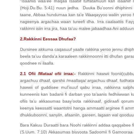
“Isaaniis waa’ee maqaa Isaatiif tuffatamuun kan isaaniif ma
(Hoji.Du.Bu. 5:41) nuun jedha. Duuka Bu’oonni dhiphinni qa
taane, Abbaa hundumaa kan ta’e Waaqayyoo waliin yeroo h
nageenya argachaa waan tureefi dha. Irra caalaattis Fay
rakkinni isiin irra jira, haa ta’uu malee jabaadhaa Ani ad
2.Rakkinni Eessaa Dhufaa?
Dursinee akkuma caqasuuf yaalle rakkina yeroo jennu dhi
beela ta’uu danda’a.karaaleen rakkinnoonni itti dhufan gar
qoodnee ni ilaalla.
2.1 Ofii /Mataa/ ofii irraa:-
Rakkinni hawwii foonii(cubb
argachuu dhaaf, qarshii /maallaqa/ argachuu dhaaf, fudhat
hawwii of guddisee mul’isuuf qabu irraa, rakkinna salpha
kunneenis kan badanii fi darban yoo ta’aanis fedhiiwwan
ofiis ta’u akkasumas baay’oota rakkinaaf, gidiraafi qoru
keenya keessatti waantotni hanga ammaatti arginee fi ammat
dhukkuboonni, sanyiin, afaaniin, gareen, lagaan wal qooduu
Bara Kakuu Duraatti bara Noohi rakkinni addaa qaqqabee fi 
(S.Uum. 7:10) Akkasumas biyyoota Sadoomii fi Gamooraa kee