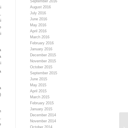
September 2016
i
August 2016
July 2016
,
June 2016
i
May 2016
o
April 2016
i
March 2016
February 2016
January 2016
a
December 2015
a
November 2015
i
October 2015
a
September 2015
June 2015
May 2015
a
April 2015
)
March 2015
February 2015
January 2015
n
December 2014
,
November 2014
e
R
October 2014