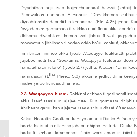
Diyaabiloos hojii isaa hojjeechuudhaaf hawwii (fedhii) 
Phaawuloos namoota Efesooniin “Dheekkamaa cubbuus 
diyaabiloosiifis daandii hin keenninaa” (Efe. 4:26) jedha. K
fayyadamee qoorumsaa fi rakkina nutti fiduu akka danda’u ka
dhibamu diyaabiloos immoo wal jibbuu fi wal qoqqoduu c
raawwatuus jibbiinsaa fi addaa adda ba’uu caaluuf, akkasuma
Inni biraan immoo akka Iyoob Waaqayyo fuulduratti jaal
jajjaboo nutti fida “Seexannis Waaqayyo fuulduraa deeme,
hamaadhaan rukute” (Iyoob 2:7) jedha. Kitaabni “Dinni kee
ffaa
nanna’aatii” (1
Pheex. 5:8) akkuma jedhu, dinni keenya
malee yeroo hundaa dhama’a.
2.3. Waaqayyoo biraa:-
Rakkinni eebbaa fi gatii samii irr
akka Isaaf taasisuuf ajajee ture. Kun qormaata dhiphi
Abrihaam garuu kan ajajame raawwachuu dhaaf Waaqayyo fuul
Kakuu Haarattis Gooftaan keenya amantii Duuka Bu’oota yer
booda bidiruuttin qilleensa jabaan dhiphattee turte. Duuka B
baduufi” jechaa dammaqsan. “Isiin warri amantiin isiinitti
QULQULLUU SINOODOOSI