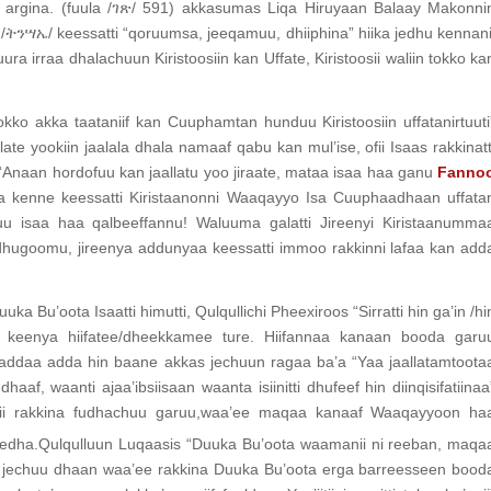
ni argina. (fuula /ገጽ/ 591) akkasumas Liqa Hiruyaan Balaay Makonni
 /ትንሣኤ/ keessatti “qoruumsa, jeeqamuu, dhiiphina” hiika jedhu kennani
fuura irraa dhalachuun Kiristoosiin kan Uffate, Kiristoosii waliin tokko ka
okko akka taataniif kan Cuuphamtan hunduu Kiristoosiin uffatanirtuuti
ate yookiin jaalala dhala namaaf qabu kan mul’ise, ofii Isaas rakkinatt
 “Anaan hordofuu kan jaallatu yoo jiraate, mataa isaa haa ganu
Fanno
a kenne keessatti Kiristaanonni Waaqayyo Isa Cuuphaadhaan uffata
a’uu isaa haa qalbeeffannu! Waluuma galatti Jireenyi Kiristaanumma
 dhugoomu, jireenya addunyaa keessatti immoo rakkinni lafaa kan add
 Bu’oota Isaatti himutti, Qulqullichi Pheexiroos “Sirratti hin ga’in /hi
an keenya hiifatee/dheekkamee ture. Hiifannaa kanaan booda garu
a addaa adda hin baane akkas jechuun ragaa ba’a “Yaa jaallatamtoota
haaf, waanti ajaa’ibsiisaan waanta isiinitti dhufeef hin diinqisifatiinaa
aanii rakkina fudhachuu garuu,waa’ee maqaa kanaaf Waaqayyoon ha
jedha.Qulqulluun Luqaasis “Duuka Bu’oota waamanii ni reeban, maqa
i” jechuu dhaan waa’ee rakkina Duuka Bu’oota erga barreesseen bood