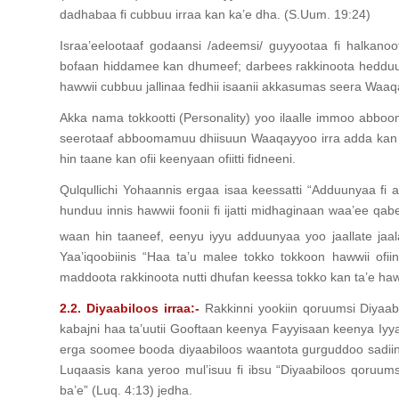
dadhabaa fi cubbuu irraa kan ka’e dha. (S.Uum. 19:24)
Israa’eelootaaf godaansi /adeemsi/ guyyootaa fi halkano
bofaan hiddamee kan dhumeef; darbees rakkinoota hedduu is
hawwii cubbuu jallinaa fedhii isaanii akkasumas seera Waa
Akka nama tokkootti (Personality) yoo ilaalle immoo abboo
seerotaaf abboomamuu dhiisuun Waaqayyoo irra adda kan nu 
hin taane kan ofii keenyaan ofiitti fidneeni.
Qulqullichi Yohaannis ergaa isaa keessatti “Adduunyaa fi 
hunduu innis hawwii foonii fi ijatti midhaginaan waa’ee q
waan hin taaneef, eenyu iyyu adduunyaa yoo jaallate jaala
Yaa’iqoobiinis “Haa ta’u malee tokko tokkoon hawwii ofi
maddoota rakkinoota nutti dhufan keessa tokko kan ta’e hawwi
2.2. Diyaabiloos irraa:-
Rakkinni yookiin qoruumsi Diyaabi
kabajni haa ta’uutii Gooftaan keenya Fayyisaan keenya Iyy
erga soomee booda diyaabiloos waantota gurguddoo sadiin o
Luqaasis kana yeroo mul’isuu fi ibsu “Diyaabiloos qor
ba’e” (Luq. 4:13) jedha.