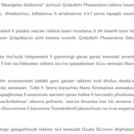
 Waangelas dubbanne” jechuun Qulqullichi Phaawuloos rakkina isaani
, dheebochuu, tuffatamuu fi arrabsamuu k.k.f yeroo tajaajila isaani
tanii fi yaadan waa’ee rakkina isaan muudatuu fi ofii isaaniif osoo hi
an Qulqullaa’oo achii keessa turaniifi. Qulqullichi Phaawuloos Sab
 mul’isutti holqawwanii fi gammoojjii garaa garaa keessatti amanti
fi kan isa fakkaatan rakkina isa irra qaqqabsiisan ta’uu seenaan Man
in amananneen kallattii gara garaan rakkinni nutti dhufuu danda’a
kka awwaalan, Tufitii fi Seera baruumsa Mana Kiristaanaa awwaaluu
tajaajiltootaa fi amantoota warreen qoran haftee fi harcaatiin yihudoota
in ajaa’ibsifatiinaa” akkuma jedhame, waa’ee Amantaa kan hin amanne f
nya Afuurummaa fi baruumsa Tawaahidootti jabaachuutu nu irraa eegama
anga galagalchuutti rakkina ta’e keessatti Duuka Bu’oonni dhiphatani