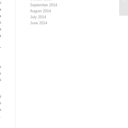
i
K
September 2014
a
August 2014
a
July 2014
i
June 2014
a
a
e
”
n
e
i
i
n
u
.