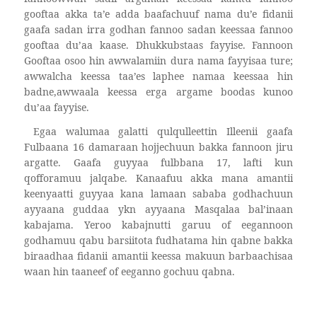
gooftaa akka ta’e adda baafachuuf nama du’e fidanii
gaafa sadan irra godhan fannoo sadan keessaa fannoo
gooftaa du’aa kaase. Dhukkubstaas fayyise. Fannoon
Gooftaa osoo hin awwalamiin dura nama fayyisaa ture;
awwalcha keessa taa’es laphee namaa keessaa hin
badne,awwaala keessa erga argame boodas kunoo
du’aa fayyise.
Egaa walumaa galatti qulqulleettin Illeenii gaafa
Fulbaana 16 damaraan hojjechuun bakka fannoon jiru
argatte. Gaafa guyyaa fulbbana 17, lafti kun
qofforamuu jalqabe. Kanaafuu akka mana amantii
keenyaatti guyyaa kana lamaan sababa godhachuun
ayyaana guddaa ykn ayyaana Masqalaa bal’inaan
kabajama. Yeroo kabajnutti garuu of eegannoon
godhamuu qabu barsiitota fudhatama hin qabne bakka
biraadhaa fidanii amantii keessa makuun barbaachisaa
waan hin taaneef of eeganno gochuu qabna.