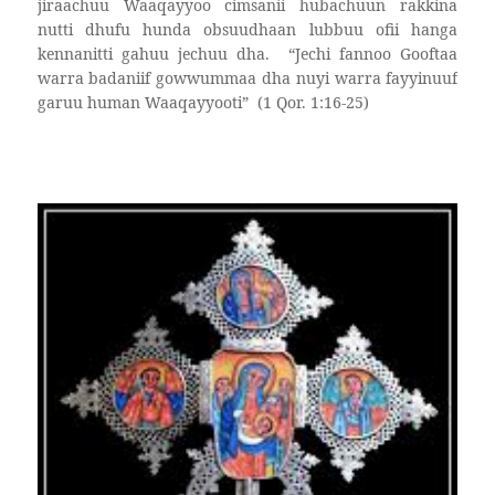
jiraachuu Waaqayyoo cimsanii hubachuun rakkina
nutti dhufu hunda obsuudhaan lubbuu ofii hanga
kennanitti gahuu jechuu dha.
“Jechi fannoo Gooftaa
warra badaniif gowwummaa dha nuyi warra fayyinuuf
garuu human Waaqayyooti”
(1 Qor. 1:16-25)