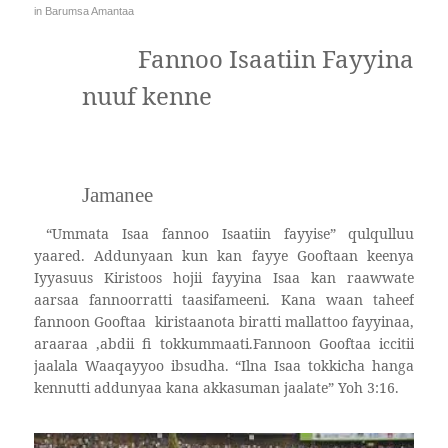
in
Barumsa Amantaa
Fannoo Isaatiin Fayyina
nuuf kenne
Jamanee
“Ummata Isaa fannoo Isaatiin fayyise” qulqulluu
yaared. Addunyaan kun kan fayye Gooftaan keenya
Iyyasuus Kiristoos hojii fayyina Isaa kan raawwate
aarsaa fannoorratti taasifameeni. Kana waan taheef
fannoon Gooftaa
kiristaanota biratti mallattoo fayyinaa,
araaraa ,abdii fi tokkummaati.Fannoon Gooftaa iccitii
jaalala Waaqayyoo ibsudha. “Ilna Isaa tokkicha hanga
kennutti addunyaa kana akkasuman jaalate” Yoh 3:16.