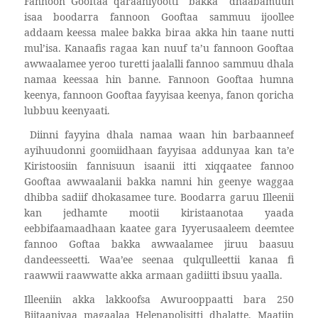
Fannoon Gooftaa qaraaniyootti
bakka
dhaabamuun
isaa boodarra fannoon Gooftaa sammuu ijoollee
addaam keessa malee bakka biraa akka hin taane nutti
mul’isa. Kanaafis ragaa kan nuuf ta’u fannoon Gooftaa
awwaalamee yeroo turetti jaalalli fannoo sammuu dhala
namaa keessaa hin banne. Fannoon Gooftaa humna
keenya, fannoon Gooftaa fayyisaa keenya, fanon qoricha
lubbuu keenyaati.
Diinni fayyina dhala namaa waan hin barbaanneef
ayihuudonni goomiidhaan fayyisaa addunyaa kan ta’e
Kiristoosiin fannisuun isaanii itti xiqqaatee fannoo
Gooftaa awwaalanii bakka namni hin geenye waggaa
dhibba sadiif dhokasamee ture. Boodarra garuu Illeenii
kan jedhamte mootii kiristaanotaa yaada
eebbifaamaadhaan kaatee gara Iyyerusaaleem deemtee
fannoo Goftaa bakka awwaalamee jiruu baasuu
dandeesseetti. Waa’ee seenaa qulqulleettii kanaa fi
raawwii raawwatte akka armaan gadiitti ibsuu yaalla.
Illeeniin akka lakkoofsa Awurooppaatti bara 250
Biitaaniyaa magaalaa Helenapolisitti dhalatte. Maatiin