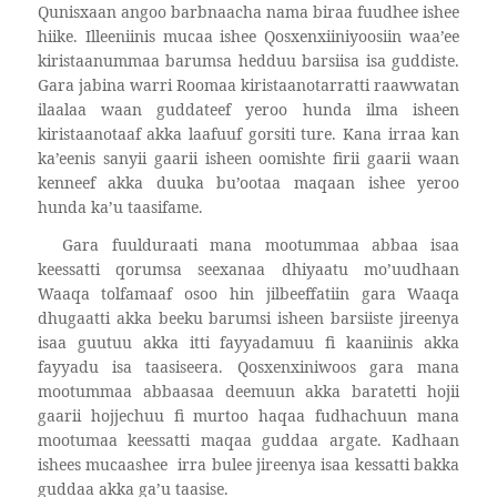
Qunisxaan angoo barbnaacha nama biraa fuudhee ishee
hiike. Illeeniinis mucaa ishee Qosxenxiiniyoosiin waa’ee
kiristaanummaa barumsa hedduu barsiisa isa guddiste.
Gara jabina warri Roomaa kiristaanotarratti raawwatan
ilaalaa waan guddateef yeroo hunda ilma isheen
kiristaanotaaf akka laafuuf gorsiti ture. Kana irraa kan
ka’eenis sanyii gaarii isheen oomishte firii gaarii waan
kenneef akka duuka bu’ootaa maqaan ishee yeroo
hunda ka’u taasifame.
Gara fuulduraati mana mootummaa abbaa isaa
keessatti qorumsa seexanaa dhiyaatu mo’uudhaan
Waaqa tolfamaaf osoo hin jilbeeffatiin gara Waaqa
dhugaatti akka beeku barumsi isheen barsiiste jireenya
isaa guutuu akka itti fayyadamuu fi kaaniinis akka
fayyadu isa taasiseera. Qosxenxiniwoos gara mana
mootummaa abbaasaa deemuun akka baratetti hojii
gaarii hojjechuu fi murtoo haqaa fudhachuun mana
mootumaa keessatti maqaa guddaa argate. Kadhaan
ishees mucaashee
irra bulee jireenya isaa kessatti bakka
guddaa akka ga’u taasise.