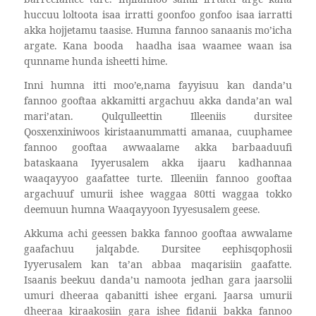
huccuu loltoota isaa irratti goonfoo gonfoo isaa iarratti
akka hojjetamu taasise. Humna fannoo sanaanis mo’icha
argate. Kana booda
haadha isaa waamee waan isa
qunname hunda isheetti hime.
Inni humna itti moo’e,nama fayyisuu kan danda’u
fannoo gooftaa akkamitti argachuu akka danda’an wal
mari’atan. Qulqulleettin Illeeniis dursitee
Qosxenxiniwoos kiristaanummatti amanaa, cuuphamee
fannoo gooftaa awwaalame akka barbaaduufi
bataskaana Iyyerusalem akka ijaaru kadhannaa
waaqayyoo gaafattee turte. Illeeniin fannoo gooftaa
argachuuf umurii ishee waggaa 80tti waggaa tokko
deemuun humna Waaqayyoon Iyyesusalem geese.
Akkuma achi geessen bakka fannoo gooftaa awwalame
gaafachuu jalqabde. Dursitee eephisqophosii
Iyyerusalem kan ta’an abbaa maqarisiin gaafatte.
Isaanis beekuu danda’u namoota jedhan gara jaarsolii
umuri dheeraa qabanitti ishee ergani. Jaarsa umurii
dheeraa kiraakosiin gara ishee fidanii bakka fannoo