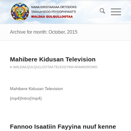
Archive for month: October, 2015
Mahibere Kidusan Television
in
WALDAA QULQULLOOTAA TELEVIZYINII AFAANOROMO
Mahibere Kidusan Television
{mp4}Intro{/mp4}
Fannoo Isaatiin Fayyina nuuf kenne