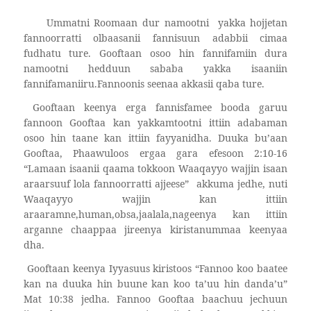
Ummatni Roomaan dur namootni
yakka hojjetan
fannoorratti olbaasanii fannisuun adabbii cimaa
fudhatu ture. Gooftaan osoo hin fannifamiin dura
namootni hedduun sababa yakka isaaniin
fannifamaniiru.Fannoonis seenaa akkasii qaba ture.
Gooftaan keenya erga fannisfamee booda garuu
fannoon Gooftaa kan yakkamtootni ittiin adabaman
osoo hin taane kan ittiin fayyanidha. Duuka bu’aan
Gooftaa, Phaawuloos ergaa gara efesoon 2:10-16
“Lamaan isaanii qaama tokkoon Waaqayyo wajjin isaan
araarsuuf lola fannoorratti ajjeese”
akkuma jedhe, nuti
Waaqayyo wajjin kan ittiin
araaramne,human,obsa,jaalala,nageenya kan ittiin
arganne chaappaa jireenya kiristanummaa keenyaa
dha.
Gooftaan keenya Iyyasuus kiristoos “Fannoo koo baatee
kan na duuka hin buune kan koo ta’uu hin danda’u”
Mat 10:38 jedha. Fannoo Gooftaa baachuu jechuun