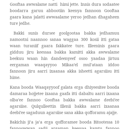
Gooftaa awwalame natti
himi jette. Innis dura sodaatee
boodarra garuu abbootiin keenya fannoon Gooftaa
gaara kana jalatti awwaalame yeroo jedhan dhagaheen
ture jedhe.
Bakki sunis dursee goolgootaa bakka jedhamuu
namootni naannoo sanaa waggaa 300 kosii itti gataa
waan turaniif gaara fakkatee ture. Illeeninis gaara
gidduu jiru keessaa bakka kamitti akka awwalame
beekuu waan hin dandeenyeef osoo yaadaa jirtuu
eergaman waaqayyoo Mikaa’el mul’ataan iddoo
fannoon jiru aarri ixaanaa akka isheetti agarsiisu itti
hime.
Kana booda Waaqayyoof galata erga dhiyeesitee booda
damaraa hojjetee ixaana gaafa itti dabaltu aarri ixaana
olba’ee fannoo Gooftaa bakka awwalame deebi’ee
agarsiise. Qulqulleettin Illenii bakka aarri ixaanaa
deebi’ee sagaduun agarsiise sana akka qofforamu ajajje.
Bakichis ji’a ja’a erga qofforamee booda Bitootessa 10
fannoowwan sadii argaman keessaa kamtu fannoo