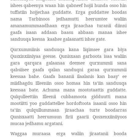
ishees qabeenya waan hin qabneef hojii hunda osoo hin
tuffatiin hojjechaa guddatte. Erga guddattee boodas
nama Tarbinoos jedhamutti heerumtee waliin
amanamummaadhaan erga jiraachaa turanii diinni
gaafa isaan addaan baasu abbaan manaa ishee
sanduuqa keessa
kaahee galaanatti ishee gate.
Qurxummiinis sanduuqa kana liqimsee gara biya
Qusxinxiiniyaa geesse. Qunisxaan garboota isaa waliin
gara qarqara galaanaa deemee qurxummii sana
qabsiisee gaafa qalan sanduqni garaa qurxummii
keessaa bahe. Gaafa bananii ilaalanis kan baay’ ee
miidhagdu Illeeniin osoo homaa hin ta’iin sanduuqa
keessaa bate. Achuma mana moototaattis guddatte.
Qulqulleettiin Illeenii cubbamoota gidduutti mana
mootiitti yoo guddattellee hordoftoota isaanii osoo hin
ta’iin qulqullummaan jiraachaa turte boodarras
Qunisxaatti heerumuun firii gaarii Qosxenxiiniiyoos
mucaa jedhamu argatani.
Waggaa muraasa erga waliin jiraatanii booda