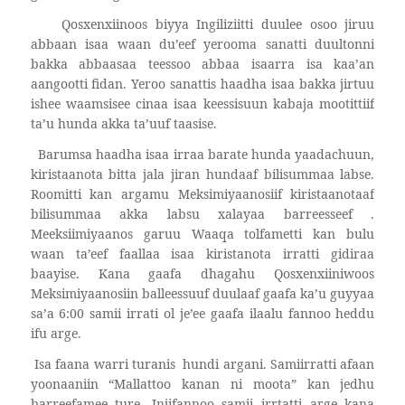
Qosxenxiinoos biyya Ingiliziitti duulee osoo jiruu
abbaan isaa waan du’eef yerooma sanatti duultonni
bakka abbaasaa teessoo abbaa isaarra isa kaa’an
aangootti fidan. Yeroo sanattis haadha isaa bakka jirtuu
ishee waamsisee cinaa isaa keessisuun kabaja mootittiif
ta’u hunda akka ta’uuf taasise.
Barumsa haadha isaa irraa barate hunda yaadachuun,
kiristaanota bitta jala jiran hundaaf bilisummaa labse.
Roomitti kan argamu Meksimiyaanosiif kiristaanotaaf
bilisummaa akka labsu xalayaa barreesseef .
Meeksiimiyaanos garuu Waaqa tolfametti kan bulu
waan ta’eef faallaa isaa kiristanota irratti gidiraa
baayise. Kana gaafa dhagahu Qosxenxiiniwoos
Meksimiyaanosiin balleessuuf duulaaf gaafa ka’u guyyaa
sa’a 6:00 samii irrati ol je’ee gaafa ilaalu fannoo heddu
ifu arge.
Isa faana warri turanis
hundi argani. Samiirratti afaan
yoonaaniin “Mallattoo kanan ni moota” kan jedhu
barreefamee ture. Injifannoo samii irrtatti arge kana