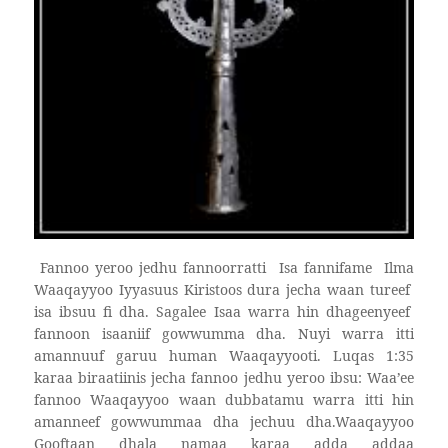
Fannoo yeroo jedhu fannoorratti
Isa fannifame
Ilma
Waaqayyoo Iyyasuus Kiristoos dura jecha waan tureef
isa ibsuu fi dha. Sagalee Isaa warra hin dhageenyeef
fannoon isaaniif gowwumma dha. Nuyi warra itti
amannuuf garuu human Waaqayyooti. Luqas 1:35
karaa biraatiinis jecha fannoo jedhu yeroo ibsu: Waa’ee
fannoo Waaqayyoo waan dubbatamu warra itti hin
amanneef gowwummaa dha jechuu dha.Waaqayyoo
Gooftaan dhala namaa karaa adda addaa