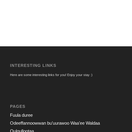
INTERESTING LINKS
Here are some interesting links for you! Enjoy your stay :)
PAGES
Fuula duree
Odeeffannoowwan bu’uurawoo Waa’ee Waldaa
Qulqullootaa