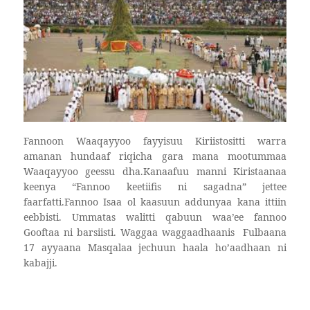
Fannoon Waaqayyoo fayyisuu Kiriistositti warra
amanan hundaaf riqicha gara mana mootummaa
Waaqayyoo geessu dha.Kanaafuu manni Kiristaanaa
keenya “Fannoo keetiifis ni sagadna” jettee
faarfatti.Fannoo Isaa ol kaasuun addunyaa kana ittiin
eebbisti. Ummatas walitti qabuun waa’ee fannoo
Gooftaa ni barsiisti. Waggaa waggaadhaanis
Fulbaana
17 ayyaana Masqalaa jechuun haala ho’aadhaan ni
kabajji.