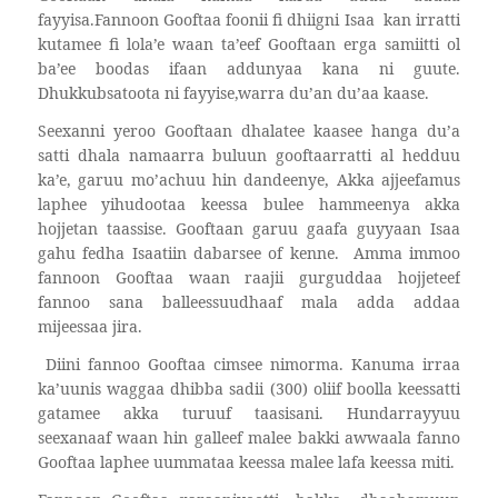
fayyisa.Fannoon Gooftaa foonii fi dhiigni Isaa
kan irratti
kutamee fi lola’e waan ta’eef Gooftaan erga samiitti ol
ba’ee boodas ifaan addunyaa kana ni guute.
Dhukkubsatoota ni fayyise,warra du’an du’aa kaase.
Seexanni yeroo Gooftaan dhalatee kaasee hanga du’a
satti dhala namaarra buluun gooftaarratti al hedduu
ka’e, garuu mo’achuu hin dandeenye, Akka ajjeefamus
laphee yihudootaa keessa bulee hammeenya akka
hojjetan taassise. Gooftaan garuu gaafa guyyaan Isaa
gahu fedha Isaatiin dabarsee of kenne.
Amma immoo
fannoon Gooftaa waan raajii gurguddaa hojjeteef
fannoo sana balleessuudhaaf mala adda addaa
mijeessaa jira.
Diini fannoo Gooftaa cimsee nimorma. Kanuma irraa
ka’uunis waggaa dhibba sadii (300) oliif boolla keessatti
gatamee akka turuuf taasisani. Hundarrayyuu
seexanaaf waan hin galleef malee bakki awwaala fanno
Gooftaa laphee uummataa keessa malee lafa keessa miti.