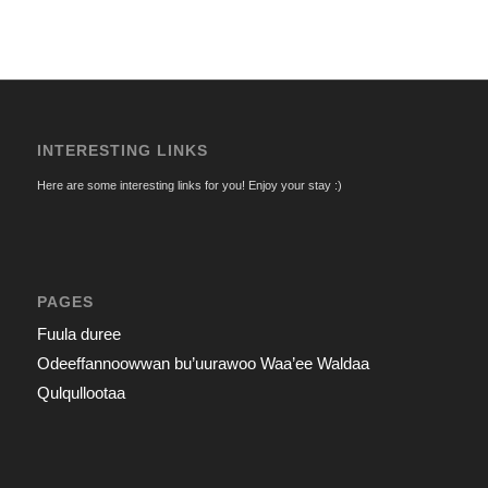
INTERESTING LINKS
Here are some interesting links for you! Enjoy your stay :)
PAGES
Fuula duree
Odeeffannoowwan bu’uurawoo Waa’ee Waldaa
Qulqullootaa