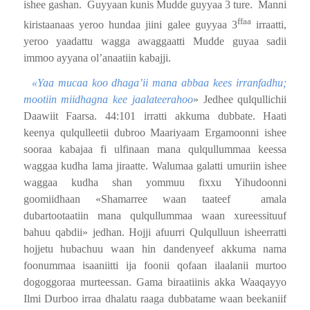
ishee gashan.
Guyyaan kunis Mudde guyyaa 3 ture.
Manni
ffaa
kiristaanaas yeroo hundaa jiini galee guyyaa 3
irraatti,
yeroo yaadattu wagga awaggaatti Mudde guyaa sadii
immoo ayyana ol’anaatiin kabajji.
«Yaa mucaa koo dhaga’ii mana abbaa kees irranfadhu;
mootiin miidhagna kee jaalateerahoo
» Jedhee qulqullichii
Daawiit Faarsa. 44:101 irratti akkuma dubbate. Haati
keenya qulqulleetii dubroo Maariyaam Ergamoonni ishee
sooraa kabajaa fi ulfinaan mana qulqullummaa keessa
waggaa kudha lama jiraatte. Walumaa galatti umuriin ishee
waggaa kudha shan yommuu fixxu Yihudoonni
goomiidhaan «Shamarree waan taateef
amala
dubartootaatiin mana qulqullummaa waan xureessituuf
bahuu qabdii» jedhan. Hojji afuurri Qulqulluun isheerratti
hojjetu hubachuu waan hin dandenyeef akkuma nama
foonummaa isaaniitti ija foonii qofaan ilaalanii murtoo
dogoggoraa murteessan. Gama biraatiinis akka Waaqayyo
Ilmi Durboo irraa dhalatu raaga dubbatame waan beekaniif