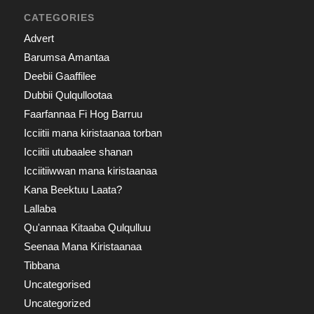
CATEGORIES
Advert
Barumsa Amantaa
Deebii Gaaffilee
Dubbii Qulqullootaa
Faarfannaa Fi Hog Barruu
Icciitii mana kiristaanaa torban
Icciitii utubaalee shanan
Icciitiiwwan mana kiristaanaa
Kana Beektuu Laata?
Lallaba
Qu'annaa Kitaaba Qulqulluu
Seenaa Mana Kiristaanaa
Tibbana
Uncategorised
Uncategorized