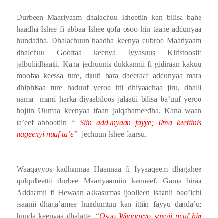
Durbeen Maariyaam dhalachuu Isheetiin kan bilisa bahe
haadha Ishee fi abbaa Ishee qofa osoo hin taane addunyaa
hundadha. Dhalachuun haadha keenya dubroo Maariyaam
dhalchuu Gooftaa keenya Iyyasuus Kiristoosiif
jalbuliidhaatii. Kana jechuunis dukkannii fi gidiraan kakuu
moofaa keessa ture, duuti bara dheeraaf addunyaa mara
dhiphisaa ture baduuf yeroo itti dhiyaachaa jiru, dhalli
nama
marri harka diyaabiloos jalaatii bilisa ba’uuf yeroo
hojiin Uumaa keenyaa ifaan jalqabameedha. Kana waan
ta’eef abbootiin
“ Siin addunyaan fayye; Ilma keetiinis
nageenyi nuuf
ta’e”
jechuun Ishee faarsu.
Waaqayyos kadhannaa Haannaa fi Iyyaaqeem dhagahee
qulqulleettii durbee Maariyaamiin kenneef. Gama biraa
Addaamii fi Hewaan akkasumas ijoolleen isaanii boo’ichi
isaanii dhaga’amee hundumtuu kan ittiin fayyu danda’u;
hunda keenyaa dhalatte. “
Osoo Waaqayyo sanyii nuuf hin