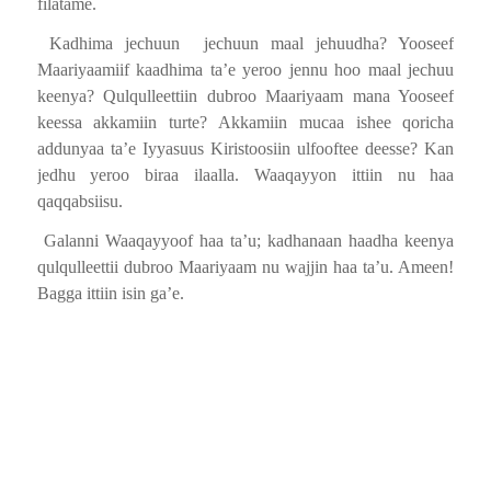
filatame.
Kadhima jechuun
jechuun maal jehuudha? Yooseef
Maariyaamiif kaadhima ta’e yeroo jennu hoo maal jechuu
keenya? Qulqulleettiin dubroo Maariyaam mana Yooseef
keessa akkamiin turte? Akkamiin mucaa ishee qoricha
addunyaa ta’e Iyyasuus Kiristoosiin ulfooftee deesse? Kan
jedhu yeroo biraa ilaalla. Waaqayyon ittiin nu haa
qaqqabsiisu.
Galanni Waaqayyoof haa ta’u; kadhanaan haadha keenya
qulqulleettii dubroo Maariyaam nu wajjin haa ta’u. Ameen!
Bagga ittiin isin ga’e.