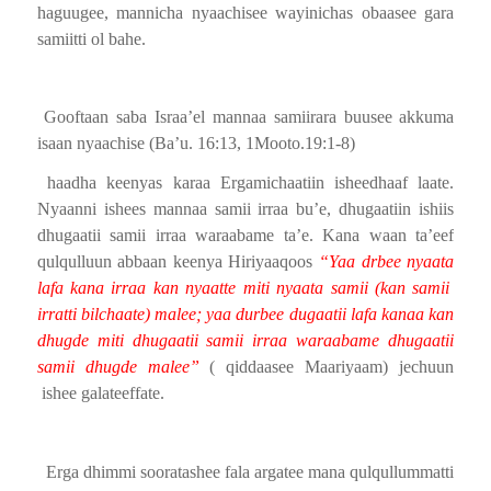
haguugee, mannicha nyaachisee wayinichas obaasee gara
samiitti ol bahe.
Gooftaan saba Israa’el mannaa samiirara buusee akkuma
isaan nyaachise (Ba’u. 16:13, 1Mooto.19:1-8)
haadha keenyas karaa Ergamichaatiin isheedhaaf laate.
Nyaanni ishees mannaa samii irraa bu’e, dhugaatiin ishiis
dhugaatii samii irraa waraabame ta’e. Kana waan ta’eef
qulqulluun abbaan keenya Hiriyaaqoos
“Yaa drbee nyaata
lafa kana irraa kan nyaatte miti nyaata samii (kan samii
irratti bilchaate) malee; yaa durbee dugaatii lafa kanaa kan
dhugde miti dhugaatii samii irraa waraabame dhugaatii
samii dhugde malee”
( qiddaasee Maariyaam) jechuun
ishee galateeffate.
Erga dhimmi sooratashee fala argatee mana qulqullummatti