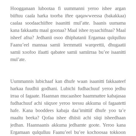
Hoogganaan lubootaa fi uummanni yeroo ishee argan
biiftuu caala harka toorba iftee qaqawweessa (bakakkaa)
caalaa soodaachiiftee isaanitti mul’atte. Isaanis uumama
kana fakkaattu maal goonaa? Maal ishee nyaachifnaa? Maal
isheef afna? Jedhanii osoo dhiphatanii Ergamaa qulqulluu
Faanu’eel mannaa samii leemmatii warqeettii, dhugaatii
samii xoofoo ifaatti qabatee samii samiirraa bu’ee isaanitti
mul’ate.
Uummannis lubichaaf kan dhufe waan isaanitti fakkaateef
harkaa fuudhii godhani. Lubichi fudhachuuf yeroo jedhu
irraa ol fagaate. Haannan mucaashee haammattee kabajasaa
fudhachuuf achi siiqxee yeroo teessu akkuma ol fagaatetti
hafe. Kana booddees kabaja daa’imittiif dhufe yoo ta’e
maaltu beeka? Qofaa ishee dhiisii achi siiqi isheedhaan
jedhan. Haannaanis akkuma jedhamte goote. Yeroo kana
Ergamaan qulqulluu Faanu’eel bu’ee kochoosaa tokkoon