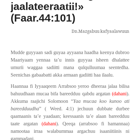
jaalateeraa
!»
tii
(Faar.44:101)
Dn.Mazgabuu kafyaalawuun
Mudde guyyaan sadi guyaa ayyaana haadha keenya dubroo
Maariyaam yennaa ta’u innis guyyaa isheen dhalattee
umurii waggaa sadiitti mana qulqulluumaa seentedha.
Seenichas gabaabatti akka armaan gadiitti haa ilaalu.
Haannaa fi Iyyaaqeem Arrabsoo yeroo dheeraa jalaa bilisa
bahuudhaan mucaa bifa bareedduu qabdu argatan
(dahani
).
Akkuma raajichi Solomoon “
Yaa mucaa koo kunoo ati
bareedduudha
” ( Weed. 4:1) jechuun dubbate durbee
qaamaanis ta’e yaadaan; keessaanis ta’e alaan bareedduu
taate argatan
(dahani
). Qeeqa (arrabsoo fi hamannaa)
namootaa irraa walabummaa argachuu isaaniitiinis ni
gammadani.