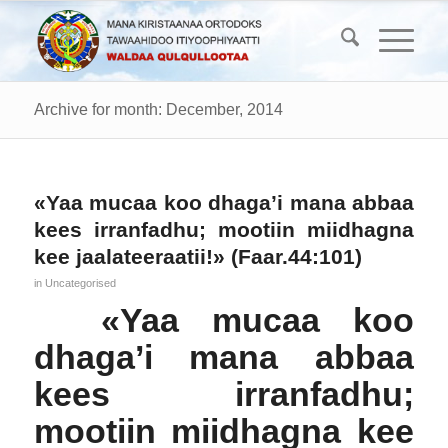
Archive for month: December, 2014
«Yaa mucaa koo dhaga’i mana abbaa
kees irranfadhu; mootiin miidhagna
kee jaalateeraatii!» (Faar.44:101)
in
Uncategorised
«Yaa mucaa koo
dhaga’i mana abbaa
kees irranfadhu;
mootiin miidhagna kee