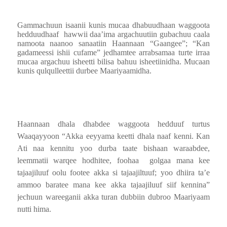
Gammachuun isaanii kunis mucaa dhabuudhaan waggoota
hedduudhaaf
hawwii daa’ima argachuutiin gubachuu caala
namoota naanoo sanaatiin Haannaan “Gaangee”; “Kan
gadameessi ishii cufame” jedhamtee arrabsamaa turte irraa
mucaa argachuu isheetti bilisa bahuu isheetiinidha. Mucaan
kunis qulqulleettii durbee Maariyaamidha.
Haannaan dhala dhabdee waggoota hedduuf turtus
Waaqayyoon “Akka eeyyama keetti dhala naaf kenni. Kan
Ati naa kennitu yoo durba taate bishaan waraabdee,
leemmatii warqee hodhitee, foohaa
golgaa mana kee
tajaajiluuf oolu footee akka si tajaajiltuuf; yoo dhiira ta’e
ammoo baratee mana kee akka tajaajiluuf siif kennina”
jechuun wareeganii akka turan dubbiin dubroo Maariyaam
nutti hima.