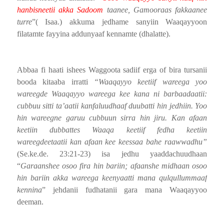
hanbisneetii akka Sadoom
taanee, Gamooraas fakkaanee
turre
”( Isaa.) akkuma jedhame sanyiin Waaqayyoon
filatamte fayyina addunyaaf kennamte (dhalatte).
Abbaa fi haati ishees Waggoota sadiif erga of bira tursanii
booda kitaaba irratti
“Waaqayyo keetiif wareega yoo
wareegde Waaqayyo wareega kee kana ni barbaadaatii:
cubbuu sitti ta’aatii kanfaluudhaaf duubatti hin jedhiin. Yoo
hin wareegne garuu cubbuun sirra hin jiru. Kan afaan
keetiin dubbattes Waaqa keetiif fedha
keetiin
wareegdeetaatii kan afaan kee keessaa bahe raawwadhu”
(Se.ke.de. 23:21-23) isa jedhu yaaddachuudhaan
“
Garaanshee osoo fira hin bariin; afaanshe midhaan osoo
hin bariin akka
wareega keenyaatti mana qulqullummaaf
kennina
” jehdanii fudhatanii gara mana Waaqayyoo
deeman.