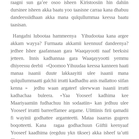
raagni sun ga’ee osoo isheen Kiristoosiin hin dahiin
dursinee isheen akka baatu yoo taasisne carraa kana dhabuu
dandeessiidhaan akka mana qulqullummaa keessa baatu
taasisan.
Hangafni lubootaa hammeenya
Yihudootaa kana argee
akkam wayya? Furmaata akkamii keennuuf dandeenya?
jedhee Ishee gaafannaan gara Waaqayootti naaf beeksisi
jetteen. Innis kadhannaa gara Waaqayyootti yemmu
dhiyeessu deebii
«Qoomoo Yihuudaa keessa kanneen haati
manaa isaanii duute lakkaayitii ulee isaanii mana
qulqullummaatti galchii irratti kadhadhu anis mallattoo siifan
kenna »
jedhu waan argateef uleewwan isaanii irratti
kadhachaa buleera. «Yaa Yooseef kadhima kee
Maariyaamiin fudhachuu hin sodaatiin» kan jedhuu ulee
Yooseef irrattti barreeffamee argame. Ulittiinis firii qamadii
fi wayinii godhattee argamteetti. Mataa isaarras gugeen
boqotteetti. Kana
ragaa godhachuun Giiftii keenyaaf
Yooseef kaadhima (eegduu ykn tiksee) akka isheef ta’utti