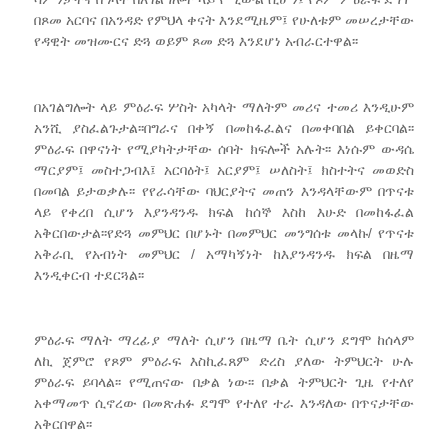
በጾመ አርባና በአንዳድ የምህላ ቀናት እንደሚዜም፤ የሁለቱም መሠረታቸው
የዳዊት መዝሙርና ድጓ ወይም ጾመ ድጓ እንደሆነ አብራርተዋል፡፡
በአገልግሎት ላይ ምዕራፍ ሦስት አካላት ማለትም መሪና ተመሪ እንዲሁም
አንሺ ያስፈልጉታል፡፡በግራና በቀኝ በመከፋፈልና በመቀባበል ይቀርባል፡፡
ምዕራፍ በዋናነት የሚያካትታቸው ሰባት ክፍሎች አሉት፡፡ እነሱም ውዳሴ
ማርያም፤ መስተጋብእ፤ አርባዕት፤ አርያም፤ ሠለስት፤ ክስተትና መወድስ
በመባል ይታወቃሉ፡፡ የየራሳቸው ባህርያትና መጠን እንዳላቸውም በጥናቱ
ላይ የቀረበ ሲሆን እያንዳንዱ ክፍል ከሰኞ እስከ እሁድ በመከፋፈል
አቅርበውታል፡፡የድጓ መምህር በሆኑት በመምህር መንግሰቱ መላኩ/ የጥናቱ
አቅራቢ የአብነት መምህር / አማካኝነት ከእያንዳንዱ ክፍል በዜማ
እንዲቀርብ ተደርጓል፡፡
ምዕራፍ ማለት ማረፊያ ማለት ሲሆን በዜማ ቤት ሲሆን ደግሞ ከሰላም
ለኪ ጀምሮ የጾም ምዕራፍ እስኪፈጸም ድረስ ያለው ትምህርት ሁሉ
ምዕራፍ ይባላል፡፡ የሚጠናው በቃል ነው፡፡ በቃል ትምህርት ጊዜ የተለየ
አቀማመጥ ሲኖረው በመጽሐፉ ደግሞ የተለየ ተራ እንዳለው በጥናታቸው
አቅርበዋል፡፡