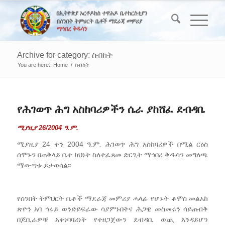
Archive for category: ስብከት
You are here:
Home
/
ስብከት
የሕገወጥ ሕግ አስከባሪዎችን ሴራ ያከሸፈ ደብዳቤ
ሚያዚያ 26/2004 ዓ.ም.
ሚያዚያ 24 ቀን 2004 ዓ.ም. ሕገወጥ ሕግ አስከባሪዎች በሚል ርዕስ
ሰሞኑን በጠቅላይ ቤተ ክህነት ስለተፈጸመ ድርጊት ማኅበረ ቅዱሳን መግለጫ
ማውጣቱ ይታወሳል፡፡
የሰንበት ትምህርት ቤቶች ማደራጃ መምሪያ ሓላፊ የሆኑት ቆሞስ መልአከ
ጽዮን አባ ኅሩይ ወንድይፍራው ሳያምኑበትና ሕጋዊ መስመሩን ሳይጠብቅ
በጆቢራዎቹ አቀነባባሪነት የተዘጋጀውን ደብዳቤ ወጪ እንዳይሆን