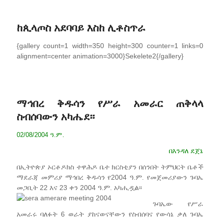
ከጲላጦስ አደባባይ እስከ ሊቶስጥራ
{gallery count=1 width=350 height=300 counter=1 links=0
alignment=center animation=3000}Sekelete2{/gallery}
ማኅበረ ቅዱሳን የሥራ አመራር ጠቅላላ
ስብሰባውን አካሔደ፡፡
.
02/08/2004 ዓ.ም
በእንዳለ ደጀኔ
በኢትዮጵያ ኦርቶዶክስ ተዋሕዶ ቤተ ክርስቲያን በሰንበት ትምህርት ቤቶች
ማደራጃ መምሪያ ማኅበረ ቅዱሳን የ2004 ዓ.ም. የመጀመሪያውን ጉባኤ
መጋቢት 22 እና 23 ቀን 2004 ዓ.ም. አካሒዷል፡፡
ጉባኤው የሥራ
አመራሩ ባለፉት 6 ወራት ያከናወናቸውን የስብሰባና የውሳኔ ቃለ ጉባኤ