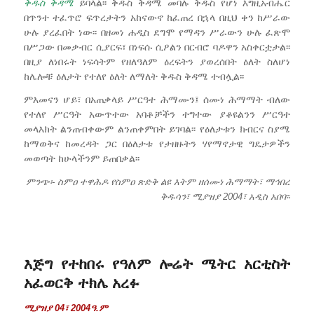
ቅዱስ ቅዳሜ
ይባላል፡፡ ቅዱስ ቅዳሜ መባሉ ቅዱስ የሆነ እግዚአብሔር
በጥንተ ተፈጥሮ ፍጥረታትን አከናውኖ ከፈጠረ በኋላ በዚህ ቀን ከሥራው
ሁሉ ያረፈበት ነው፡፡ በዘመነ ሐዲስ ደግሞ የማዳን ሥራውን ሁሉ ፈጽሞ
በሥጋው በመቃብር ሲያርፍ፣ በነፍሱ ሲዖልን በርብሮ ባዶዋን አስቀርቷታል፡፡
በዚያ ለነበሩት ነፍሳትም የዘለዓለም ዕረፍትን ያወረሰበት ዕለት ስለሆነ
ከሌሎቹ ዕለታት የተለየ ዕለት ለማለት ቅዱስ ቅዳሜ ተብሏል፡፡
ምእመናን ሆይ፣ በአጠቃላይ ሥርዓተ ሕማሙን፤ ሰሙነ ሕማማት ብለው
የተለየ ሥርዓት አውጥተው አባቶቻችን ተግተው ያቆዩልንን ሥርዓተ
መላእክት ልንጠብቀውም ልንጠቀምበት ይገባል፡፡ የዕለታቱን ክብርና ስያሜ
ከማወቅና ከመረዳት ጋር በዕለታቱ የታዘዙትን ሃየማኖታዊ ግዴታዎችን
መወጣት ከሁላችንም ይጠበቃል፡፡
ምንጭ፡- ስምዐ ተዋሕዶ የስምዐ ጽድቅ ልዩ እትም ዘሰሙነ ሕማማት፣ ማኅበረ
ቅዱሳን፣ ሚያዝያ 2004፣ አዲስ አበባ፡፡
እጅግ የተከበሩ የዓለም ሎሬት ሜትር አርቲስት
አፈወርቅ ተክሌ አረፉ
ሚያዝያ 04፣ 2004ዓ.ም