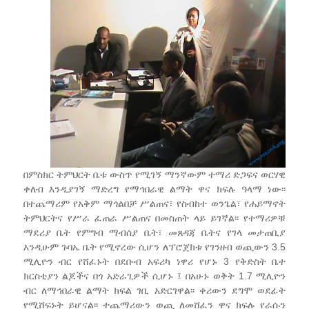
በምስክር ትምህርት ቤቱ ውስጥ የሚገኝ ማንኛውም ተማሪ ድጋፍና ወርሃዊ
ቀለብ እንዲያገኝ ማድረግ የማኅበራዊ ልማት ዋና ክፍሉ ዓላማ ነው፡፡
በተጨማሪም የአቅም ማጎልበቻ ሥልጠና፣ የስብከተ ወንጌል፣ የሐይማኖት
ትምህርትና የሥራ ፈጠራ ሥልጠና በመስጠት ላይ ይገኛል፡፡ የተማሪዎቹ
ማደሪያ ቤት የምግብ ማብሰያ ቤት፣ መጸዳጃ ቤትና የገላ መታጠቢያ
እንዲሁም ጉባኤ ቤት የሚኖረው ሲሆን ለፕሮጀክቱ የገንዘብ ወጪውን 3.5
ሚሊዮን ብር የሸፈኑት በደቡብ አፍሪካ ነዋሪ የሆኑ 3 የቅድስት ቤተ
ክርስቲያን ልጆችና በጎ አድራጊዎች ሲሆኑ ፤ በአሁኑ ወቅት 1.7 ሚሊዮን
ብር ለማኅበራዊ ልማት ክፍል ገቢ አድርገዋል፡፡ ቀሪውን ደግሞ ወደፊት
የሚሸፍኑት ይሆናል፡፡ ተጨማሪውን ወጪ ለመሸፈን ዋና ክፍሉ የራሱን