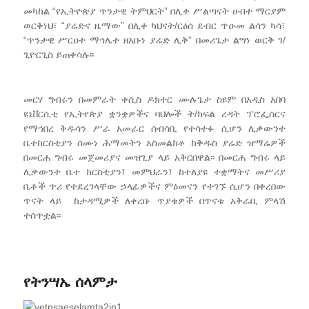
መካከል “የኢትዮጵያ ጥንታዊ ትምህርት” በሊቀ ሥልጣናት ሀብተ ማርያም
ወርቅነህ፣ “ያሬድና ዜማው” በሊቀ ካህናት/ርዕሰ ደብር ጥዑመ ልሳን ካሳ፣
“ጥንታዊ ሥርዐተ ማኅሌተ ዘአቡነ ያሬድ ሊቅ” በመሪጌታ ልሣነ ወርቅ ገ/
ጊዮርጊስ ይጠቀሳሉ፡፡
መርሃ ግብሩን በመምራት ቀሲስ ዶክተር ሙሉጌታ ስዩም በአዲስ አበባ
ዩኒቨርሲቲ የኢትየጵያ ቋንቋዎችና ባህሎች ት/ክፍል ረዳት ፕሮፌሰርና
የማኅበረ ቅዱሳን ሥራ አመራር ሰብሳቢ የተሳተፉ ሲሆን ሊቃውንተ
ቤተክርስቲያን ሰሙነ ሕማመትን አስመልክቶ ከቅዱስ ያሬድ ዝማሬዎች
በመርሐ ግብሩ መጀመሪያና መዝጊያ ላይ አቅርበዋል፡፡ በመርሐ ግብሩ ላይ
ሊቃውንተ ቤተ ክርስቲያን፤ መምህራን፤ ከተለያዩ ተቋማትና መሥሪያ
ቤቶች ጥሪ የተደረገላቸው ኃላፊዎችና ምዕመናን የተገኙ ሲሆን በቀረበው
ጥናት ላይ ከታዳሚዎች ለቀረቡ ጥያቄዎች በጥናቱ አቅራቢ ምላሽ
ተሰጥቷል፡፡
የትንሣኤ ሰላምታ