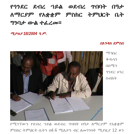
የጎንደር ደብረ ኀይል ወደብረ ጥበባት በዓታ
ለማርያም የአቋቋም ምስክር ትምህርት ቤት
ግንባታ ውል ተፈረመ፡፡
ሚያዝያ 18/2004 ዓ.ም.
በእንዳለ ደምስስ
ማኅበረ
ቅዱሳን
በሰሜን
ጎንደር ሀገረ
ስብከት
የሚገኘውን የደብረ ኀይል ወደብረ ጥበባት በዓታ ለማርያም የአቋቋም
ምስክር ትምህርት ቤትን በ4.6 ሚሊዮን ብር ለመገንባት ሚያዚያ 12 ቀን