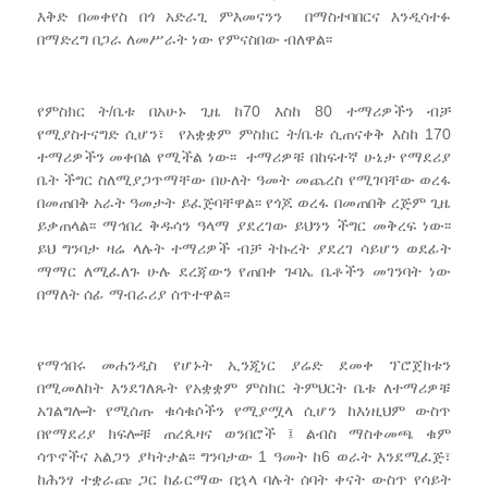
እቅድ በመቀየስ በጎ አድራጊ ምእመናንን በማስተባበርና እንዲሳተፉ
በማድረግ በጋራ ለመሥራት ነው የምናስበው ብለዋል፡፡
የምስክር ት/ቤቱ በአሁኑ ጊዜ ከ70 እስከ 80 ተማሪዎችን ብቻ
የሚያስተናግድ ሲሆን፣ የአቋቋም ምስክር ት/ቤቱ ሲጠናቀቅ እስከ 170
ተማሪዎችን መቀበል የሚችል ነው፡፡ ተማሪዎቹ በከፍተኛ ሁኔታ የማደሪያ
ቤት ችግር ስለሚያጋጥማቸው በሁለት ዓመት መጨረስ የሚገባቸው ወረፋ
በመጠበቅ አራት ዓመታት ይፈጅባቸዋል፡፡ የጎጆ ወረፋ በመጠበቅ ረጅም ጊዜ
ይቃጠላል፡፡ ማኅበረ ቅዱሳን ዓላማ ያደረገው ይህንን ችግር መቅረፍ ነው፡፡
ይህ ግንባታ ዛሬ ላሉት ተማሪዎች ብቻ ትኩረት ያደረገ ሳይሆን ወደፊት
ማማር ለሚፈለጉ ሁሉ ደረጃውን የጠበቀ ጉባኤ ቤቶችን መገንባት ነው
በማለት ሰፊ ማብራሪያ ሰጥተዋል፡፡
የማኅበሩ መሐንዲስ የሆኑት ኢንጂነር ያሬድ ደመቀ ፕሮጀክቱን
በሚመለከት እንደገለጹት የአቋቋም ምስክር ትምህርት ቤቱ ለተማሪዎቹ
አገልግሎት የሚሰጡ ቁሳቁሶችን የሚያሟላ ሲሆን ከእነዚህም ውስጥ
በየማደሪያ ክፍሎቹ ጠረጴዛና ወንበሮች ፤ ልብስ ማስቀመጫ ቁም
ሳጥኖችና አልጋን ያካትታል፡፡ ግንባታው 1 ዓመት ከ6 ወራት እንደሚፈጅ፣
ከሕንፃ ተቋራጩ ጋር ከፊርማው በኋላ ባሉት ሰባት ቀናት ውስጥ የሳይት