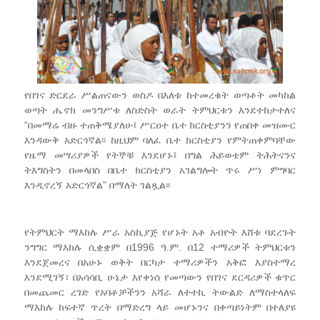
የበገና ድርደራ ሥልጠናውን ወስዶ በእለቱ ከተመረቁት ወጣቶት መካከል
ወጣት ሔኖክ መንግሥቱ ለስድስት ወራት ትምህርቱን እንደተከታተለና
“በመማሬ ብዙ ተጠቅሜያለሁ፤ ሥርዐተ ቤተ ክርስቲያንን የጠበቀ መዝሙር
እንዳውቅ አድርጎኛል፡፡ ከዚህም ባለፈ ቤተ ክርስቲያን የምትጠቀምባቸው
የዜማ መሣሪያዎች የትኞቹ እንደሆኑ፤ በግል ሕይወቴም ትሕትናንና
ትእግስትን በመላበስ በቤተ ክርስቲያን አገልግሎት ጥሩ ሥነ ምግባር
እንዲኖረኝ አድርጎኛል” በማለት ገልጿል፡፡
የትምህርት ማእከሉ ሥራ አስኪያጅ የሆኑት አቶ አብዮት እሸቱ ባደረጉት
ንግግር ማእከሉ ሲቋቋም በ1996 ዓ.ም. በ12 ተማሪዎች ትምህርቱን
እንደጀመረና በአሁኑ ወቅት በርካታ ተማሪዎችን አቅፎ እያስተማረ
እንደሚገኝ፣ በአሳሳቢ ሁኔታ እየቀነሰ የመጣውን የበገና ደርዳሪዎች ቁጥር
በመጨመር ረገድ የአባቶቻችንን አሻራ ለተተኪ ትውልድ ለማስተላለፍ
ማእከሉ ከፍተኛ ጥረት በማድረግ ላይ መሆኑንና በቀጣይነትም በተለያዩ