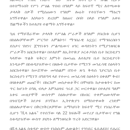
በተሰማሩበት የሥነ ሥዕል ጥበብ በዓለም ላይ ከፍተኛ ሚና ለተጫወቱ
ታላላቅ ሰዎች የሚሰጠውን የዓለም ሎሬት የተሰኘውን ማዕረግ
አግኝተዋል፡፡ እስካሁን ድረስም ከዘጠና ሰባት በላይ የዓለም አቀፍ
ሽልማቶችን ከተለያዩ ተቋማት አግኝተዋል፡፡
ጊዜ የማይሽራቸው ታላላቅ የሥዕል ሥራዎች ለዓለም ያበረከቱ ሲሆን
በስዕሎቻቸውም ሥርዓተ አምልኮን፣ ማኅበራዊ አኗኗር የማኅበረሰቡን
ደስታና ሃዘንና ጀግንነቱን ሥልጣኔውና ሀገር ወዳድነትን የሚያንጸባርቁ
ሥራዎችን አበርክተዋል፡፡ በተለይም ለኢትዮጵያ ኦርቶዶክስ ቤተ ክርስቲያን
ካላቸው ጥልቅ ፍቅርና እምነት በመነጨ ለተለያዩ ቤተ ክርስቲያናት
እንዲሁም በስቱዲዮአቸውና በጸሎት ቤታቸው የሚገኙ መንፈሳዊ ስዕላትን
አበርክተዋል፡፡ ከሠሯቸው መካከልም በገነተ ጽጌ ቅዱስ ጊዮርጊስ ቤተ
ክርስቲያን የሚገኙ በግድግዳ ላይ የተሠሩ መንፈሳዊ ስዕላትን በቀለም ቅብ፣
በባለቀለም ጠጠሮች፣ በክርክም መስታወቶችና በሞዛይክ ከታወቁትና ስመ
ጥር ከሆኑት ሰዓሊ ብላታ እምአዕላፍ ኅሩይ ጋር ሠርተዋል፡፡ በተለያዩ ዓለም
አቀፍ ሙዚየሞች ውስጥም ስዕሎታቸው በክብር ተቀምጠውላቸው
በጎብኚዎች እየታዩ ይገኛሉ፡፡ ኢትዮጵያን በማስተዋወቅ ረገድም
በስዕሎታቸውና በቅርፃቅርጾቻቸው አማካይነት ከፍተኛ ሚና የነበራቸው
ሲሆን “ቪላ አልፋ” የተሰኘው ባለ 22 ክፍሎች መኖሪያ ቤታቸውና የግል
ስቱዲዮአቸው ውስጥ ይህንኑ ለማንጸባረቅ ጥረት አድርገዋል፡፡
በቪላ አልፋ ስቱዲዮ ውስጥ የአክሱም ሐውልት፣ የጎንደር ፋሲለደስ፣ የሐረር