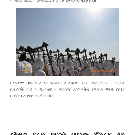
የሀገሪቱ ክፍሎች ለማስፋፋት እቅድ እንዳለው ገልጸዋል፡፡
በዕለቱም ብጹዐን ሊቃነ ጳጳሳት፣ ሊቃውንተ ቤተ ክርስቲያን፣ የተመራቂ
ቤተሰቦች ጥሪ የተደረገላቸው ተጋባዥ እንግዶችና የቅዱስ ዳዊት የበገና
ቤተሰብ አባላት ተገኝተዋል፡፡
የቅዱስ ያሬድ ድርሰት በሆነው ምዕራፍ ላይ