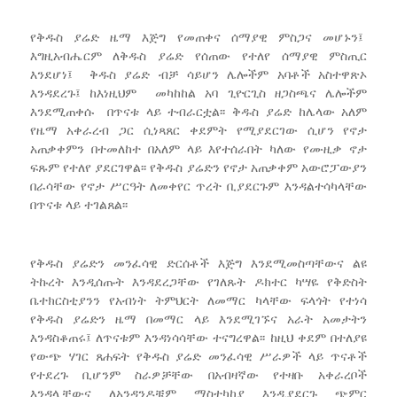
የቅዱስ ያሬድ ዜማ እጅግ የመጠቀና ሰማያዊ ምስጋና መሆኑን፤
እግዚአብሔርም ለቅዱስ ያሬድ የሰጠው የተለየ ሰማያዊ ምስጢር
እንደሆነ፤ ቅዱስ ያሬድ ብቻ ሳይሆን ሌሎችም አባቶች አስተዋጽኦ
እንዳደረጉ፤ ከእነዚህም መካከከል አባ ጊዮርጊስ ዘጋስጫና ሌሎችም
እንደሚጠቀሱ በጥናቱ ላይ ተብራርቷል፡፡ ቅዱስ ያሬድ ከሌላው አለም
የዜማ አቀራረብ ጋር ሲነጻጸር ቀደምት የሚያደርገው ሲሆን የኖታ
አጠቃቀምን በተመለከተ በአለም ላይ እየተሰራበት ካለው የሙዚቃ ኖታ
ፍጹም የተለየ ያደርገዋል፡፡ የቅዱስ ያሬድን የኖታ አጠቃቀም አውሮፓውያን
በራሳቸው የኖታ ሥርዓት ለመቀየር ጥረት ቢያደርጉም እንዳልተሳካላቸው
በጥናቱ ላይ ተገልጸል፡፡
የቅዱስ ያሬድን መንፈሳዊ ድርሰቶች እጅግ እንደሚመስጣቸውና ልዩ
ትኩረት እንዲሰጡት እንዳደረጋቸው የገለጹት ዶክተር ካሣዬ የቅድስት
ቤተክርስቲያንን የአብነት ትምህርት ለመማር ካላቸው ፍላጎት የተነሳ
የቅዱስ ያሬድን ዜማ በመማር ላይ እንደሚገኙና አራት አመታትን
እንዳስቆጠሩ፤ ለጥናቱም እንዳነሳሳቸው ተናግረዋል፡፡ ከዚህ ቀደም በተለያዩ
የውጭ ሃገር ጸሐፍት የቅዱስ ያሬድ መንፈሳዊ ሥራዎች ላይ ጥናቶች
የተደረጉ ቢሆንም ስራዎቻቸው በአብዛኛው የተዛቡ አቀራረቦች
እንዳሏቸውና ለአንዳንዶቹም ማስተካከያ እንዲያደርጉ ጭምር