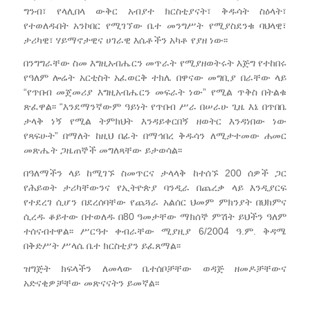
ግንብ፣ የላሊበላ ውቅር አብያተ ክርስቲያናት፣ ቅዱሳት ስዕላት፣
የተወለዱበት አንኮበር የሚገኘው ቤተ መንግሥት የሚያስደንቁ ባህላዊ፣
ታሪካዊ፣ ሃይማኖታዊና ሀገራዊ እሴቶችን አካቶ የያዘ ነው፡፡
በንግግራቸው ስመ እግዚአብሔርን መጥራት የሚያዘወትሩት እጅግ የተከበሩ
የዓለም ሎሬት አርቲስት አፈወርቅ ተክሌ በዋናው መግቢያ በራቸው ላይ
“የጥበብ መጀመሪያ እግዚአብሔርን መፍራት ነው” የሚል ጥቅስ በትልቁ
ጽፈዋል፡፡ “እንደማንኛውም ዓይነት የጥበብ ሥራ በሠራሁ ጊዜ እኔ በጥበቤ
ታላቅ ነኝ የሚል ትምክህት እንዳይቀርበኝ ዘወትር እንዳነበው ነው
የጻፍሁት” በማለት ከዚህ በፊት በማኅበረ ቅዱሳን ለሚታተመው ሐመር
መጽሔት ጋዜጠኞች መግለጻቸው ይታወሳል፡፡
በዓለማችን ላይ ከሚገኙ ስመጥርና ታላላቅ ከተሰኙ 200 ሰዎች ጋር
የሕይወት ታሪካቸውንና የኢትዮጵያ ባንዲራ በጨረቃ ላይ እንዲያርፍ
የተደረገ ሲሆን በደረሰባቸው የጨጓራ አልሰር ህመም ምክንያት በህክምና
ሲረዱ ቆይተው በተወለዱ በ80 ዓመታቸው ማክሰኞ ምሽት ይህችን ዓለም
ተሰናብተዋል፡፡ ሥርዓተ ቀብራቸው ሚያዚያ 6/2004 ዓ.ም. ቅዳሜ
በቅድሥት ሥላሴ ቤተ ክርስቲያን ይፈጸማል፡፡
ዝግጅት ክፍላችን ለመላው ቤተሰቦቻቸው ወዳጅ ዘመዶቻቸውና
አድናቂዎቻቸው መጽናናትን ይመኛል፡፡