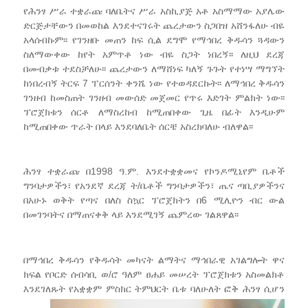
የሕንፃ ሥራ ተቋራጩ ባለቤትና ሥራ አስኪያጅ አቶ አስማማው አያሌው
ድርጅታቸውን በመወከል እንደተናገሩት ጨረታውን ስጋበዝ አሸንፋለሁ ብዬ
አላሰብኩም፡፡ የገንዘቡ መጠን ከፍ ሲል ደግሞ የማኅበረ ቅዱሳን ጓዳውን
ስለማውቀው ከየት አምጥቶ ነው ብዬ ስጋት ነበረኝ፡፡ ለዚህ ደረጃ
በመብቃቱ ተደስቻለሁ፡፡ ጨረታውን ለማሸነፍ ካለኝ ጉጉት የተነሣ ማግኘት
ከነበረብኝ ትርፍ 7 ፐርሰንት ቀንሼ ነው የተወዳደርኩት፡፡ ለማኅበረ ቅዱሳን
ገንዘብ ከመስጠት ገንዘብ መውሰድ መጀመር የጥሩ እድገት ምልክት ነው፡፡
ፕሮጀክቱን ሰርቶ ለማስረከብ ከሚጠበቀው ጊዜ በፊት እንዲሁም
ከሚጠበቀው ጥራት በላይ እንደባለቤት ሰርቼ አስረክባለሁ ብለዋል፡፡
ሕንፃ ተቋራጩ በ1998 ዓ.ም. እንደተቋቋመና የኮንዶሚኒየም ቤቶች
ግንባታዎችን፣ የአንደኛ ደረጃ ት/ቤቶች ግንባታዎችን፣ ጤና ጣቢያዎችንና
በአሁኑ ወቅት የጣና በለስ ስኳር ፕሮጀክትን በ6 ሚሊዮን ብር ውል
በመገንባትና በማጠናቀቅ ላይ እንደሚገኝ ጨምረው ገልጸዋል፡፡
በማኅበረ ቅዱሳን የቅዱሳት መካናት ልማትና ማኅበራዊ አገልግሎት ዋና
ክፍል የቦርድ ሰብሳቢ ወ/ሮ ዓለም ፀሐይ መሠረት ፕሮጀክቱን አስመልክቶ
እንደገለጹት የአቋቋም
ምስክር ትምህርት ቤቱ ባለሁለት ፎቅ ሕንፃ ሲሆን