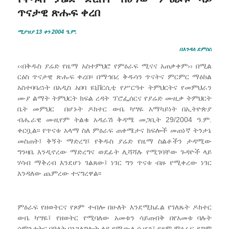
ጥናታዊ ጽሑፍ ቀረበ
ሚያዝያ 13 ቀን 2004 ዓ.ም.
በእንዳለ ደምስስ
‹‹በቅዱስ ያሬድ የዜማ አስተምህሮ የምዕራፍ ሚናና አጠቃቀም›› በሚል
ርዕስ ጥናታዊ ጽሑፍ ቀረበ፡፡ በማኅበረ ቅዱሳን ጥናትና ምርምር ማዕከል
አስተባባሪነት በአዲስ አበባ ዩኒቨርሲቲ የሥርዓተ ትምህርትና የመምህራን
ሙያ ልማት ትምህርት ክፍል ረዳት ፕሮፌሰርና የያሬድ ሙዚቃ ትምህርት
ቤት መምህር በሆኑት ዶክተር ውቤ ካሣዬ አማካይነት በኢትዮጵያ
ብሔራዊ ሙዚየም ትልቁ አዳራሽ ቅዳሜ መጋቢት 29/2004 ዓ.ም.
ቀርቧል፡፡ የጥናቱ አላማ ስለ ምዕራፍ ጠቀሜታና ክፍሎች መጠነኛ ትንታኔ
መስጠት፤ ቅኝት ማድረግ፤ የቅዱስ ያሬድ የዜማ ስልቶችን ታዳሚው
ግንዛቤ እንዲኖረው ማድረግና ወደፊት ሊሻሻሉ የሚገባቸው ጉዳዮች ላይ
ሃሳብ ማቅረብ እንደሆነ ገልጸው፤ ነገር ግን ጥናቱ ብዙ የሚቀረው ነገር
እንዳለው ጨምረው ተናግረዋል፡፡
ምዕራፍ የዘወትርና የጾም ተብሎ በሁለት እንደሚከፈል የገለጹት ዶክተር
ውቤ ካሣዬ፤ የዘወትር የሚባለው አመቱን ሳይጠብቅ በየአመቱ ባሉት
ሳምንታትና በዓላት በአገልግሎት ላይ የሚውል ሲሆን፤ የጾም ምዕራፍ ደግሞ