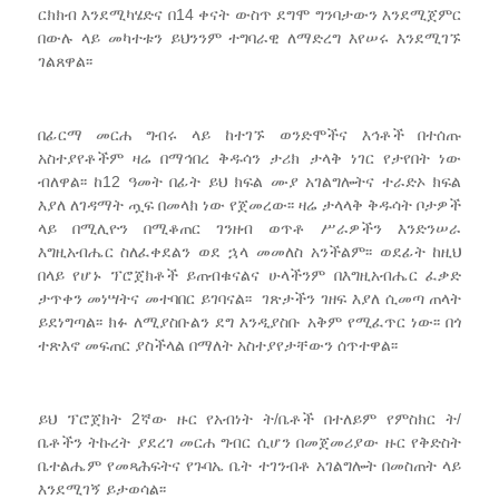
ርክክብ እንደሚካሄድና በ14 ቀናት ውስጥ ደግሞ ግንባታውን እንደሚጀምር
በውሉ ላይ መካተቱን ይህንንም ተግባራዊ ለማድረግ እየሠሩ እንደሚገኙ
ገልጸዋል፡፡
በፊርማ መርሐ ግብሩ ላይ ከተገኙ ወንድሞችና እኅቶች በተሰጡ
አስተያየቶችም ዛሬ በማኅበረ ቅዱሳን ታሪክ ታላቅ ነገር የታየበት ነው
ብለዋል፡፡ ከ12 ዓመት በፊት ይህ ክፍል ሙያ አገልግሎትና ተራድኦ ክፍል
እያለ ለገዳማት ጧፍ በመላክ ነው የጀመረው፡፡ ዛሬ ታላላቅ ቅዱሳት ቦታዎች
ላይ በሚሊዮን በሚቆጠር ገንዘብ ወጥቶ ሥራዎችን እንድንሠራ
እግዚአብሔር ስለፈቀደልን ወደ ኋላ መመለስ አንችልም፡፡ ወደፊት ከዚህ
በላይ የሆኑ ፕሮጀክቶች ይጠብቁናልና ሁላችንም በእግዚአብሔር ፈቃድ
ታጥቀን መነሣትና መተባበር ይገባናል፡፡ ገጽታችን ገዘፍ እያለ ሲመጣ ጠላት
ይደነግጣል፡፡ ክፉ ለሚያስቡልን ደግ እንዲያስቡ አቅም የሚፈጥር ነው፡፡ በጎ
ተጽእኖ መፍጠር ያስችላል በማለት አስተያየታቸውን ሰጥተዋል፡፡
ይህ ፕሮጀክት 2ኛው ዙር የአብነት ት/ቤቶች በተለይም የምስክር ት/
ቤቶችን ትኩረት ያደረገ መርሐ ግብር ሲሆን በመጀመሪያው ዙር የቅድስት
ቤተልሔም የመጻሕፍትና የጉባኤ ቤት ተገንብቶ አገልግሎት በመስጠት ላይ
እንደሚገኝ ይታወሳል፡፡