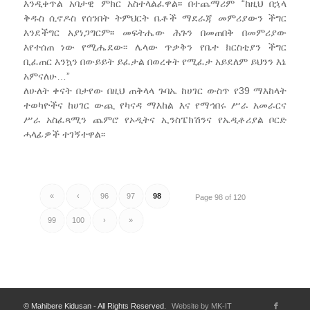
እንዲቀጥል አባታዊ ምክር አስተላልፈዋል፡፡ በተጨማሪም “ከዚህ በኋላ
ቅዱስ ሲኖዶስ የሰንበት ትምህርት ቤቶች ማደራጃ መምሪያውን ችግር
እንደችግር አያነጋግርም፡፡ መፍትሔው ሕጉን በመጠበቅ በመምሪያው
እየተሰጠ ነው የሚሔደው፡፡ ሌላው ጥቃቅን የቤተ ክርስቲያን ችግር
ቢፈጠር እንኳን በውይይት ይፈታል በወረቀት የሚፈታ አይደለም ይህንን እኔ
አምናለሁ…”
ለሁለት ቀናት በታየው በዚህ ጠቅላላ ጉባኤ ከሀገር ውስጥ የ39 ማእከላት
ተወካዮችና ከሀገር ውጪ የካናዳ ማእከል እና የማኅበሩ ሥራ አመራርና
ሥራ አስፈጻሚን ጨምሮ የኦዲትና ኢንስፔክሽንና የኤዲቶሪያል ቦርድ
ሓላፊዎች ተገኝተዋል፡፡
«
‹
96
97
98
Page 98 of 120
99
100
›
»
© Mahibere Kidusan - All Rights Reserved.
Website by MK-IT