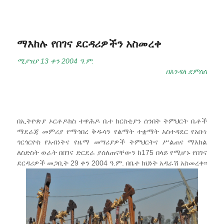
ማእከሉ የበገና ደርዳሪዎችን አስመረቀ
ሚያዝያ 13 ቀን 2004 ዓ.ም.
በእንዳለ ደምስስ
በኢትዮጵያ ኦርቶዶክስ ተዋሕዶ ቤተ ክርስቲያን ሰንበት ትምህርት ቤቶች
ማደራጃ መምሪያ የማኅበረ ቅዱሳን የልማት ተቋማት አስተዳደር የአቡነ
ጎርጎርዮስ የአብነትና የዜማ መሣሪያዎች ትምህርትና ሥልጠና ማእከል
ለስድስት ወራት በበገና ድርደራ ያሰለጠናቸውን ከ175 በላይ የሚሆኑ የበገና
ደርዳሪዎች መጋቢት 29 ቀን 2004 ዓ.ም. በቤተ ክህነት አዳራሽ አስመረቀ፡፡