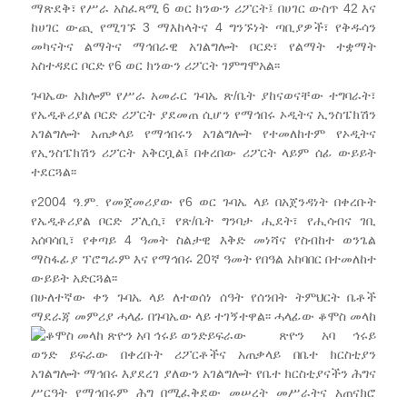
ማጽደቅ፣ የሥራ አስፈጻሚ 6 ወር ክንውን ሪፖርት፤ በሀገር ውስጥ 42 እና
ከሀገር ውጪ የሚገኙ 3 ማእከላትና 4 ግንኙነት ጣቢያዎች፣ የቅዱሳን
መካናትና ልማትና ማኅበራዊ አገልግሎት ቦርድ፣ የልማት ተቋማት
አስተዳደር ቦርድ የ6 ወር ክንውን ሪፖርት ገምግሞአል፡፡
ጉባኤው አክሎም የሥራ አመራር ጉባኤ ጽ/ቤት ያከናወናቸው ተግባራት፣
የኤዲቶሪያል ቦርድ ሪፖርት ያደመጠ ሲሆን የማኅበሩ ኦዲትና ኢንስፔክሽን
አገልግሎት አጠቃላይ የማኅበሩን አገልግሎት የተመለከተም የኦዲትና
የኢንስፔክሽን ሪፖርት አቅርቧል፤ በቀረበው ሪፖርት ላይም ሰፊ ውይይት
ተደርጓል፡፡
የ2004 ዓ.ም. የመጀመሪያው የ6 ወር ጉባኤ ላይ በአጀንዳነት በቀረቡት
የኤዲቶሪያል ቦርድ ፖሊሲ፣ የጽ/ቤት ግንባታ ሒደት፣ የሒሳብና ገቢ
አሰባሳቢ፣ የቀጣይ 4 ዓመት ስልታዊ እቅድ መነሻና የስብከተ ወንጌል
ማስፋፊያ ፕሮግራም እና የማኅበሩ 20ኛ ዓመት የበዓል አከባበር በተመለከተ
ውይይት አድርጓል፡፡
በሁለተኛው ቀን ጉባኤ ላይ ለተወሰነ ሰዓት የሰንበት ትምህርት ቤቶች
ማደራጃ መምሪያ ሓላፊ በጉባኤው ላይ ተገኝተዋል፡፡ ሓላፊው ቆሞስ
መላከ
ጽዮን አባ ኅሩይ
ወንድ ይፍራው በቀረቡት ሪፖርቶችና አጠቃላይ በቤተ ክርስቲያን
አገልግሎት ማኅበሩ እያደረገ ያለውን አገልግሎት የቤተ ክርስቲያናችን ሕግና
ሥርዓት የማኅበሩም ሕግ በሚፈቅደው መሠረት መሥራትና አጠናክሮ