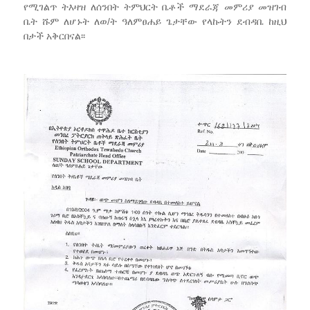
የሚገልጥ ትእዛዝ ለሰንበት ትምህርት ቤቶች ማደራጃ መምሪያ መዝገብ
ቤት ሹም ለሆኑት ለወ/ት ዓለምፀሐይ ጌታቸው የላኩትን ደብዳቤ ከዚህ
በታች አቅርበናል፡፡