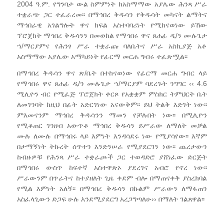
2004 ዓ.ም. የግንባታ ውል ስምምነት ከአስማማው አያሌው ሕንጻ ሥራ
ተቋራጭ ጋር ተፈራረመ፡፡ በማኅበረ ቅዱሳን የቅዱሳት መካናት ልማትና
ማኅበራዊ አገልግሎት ዋና ክፍል አስተባባሪነት የሚከናወነው ይኸው
ፕሮጀክት ማኅበረ ቅዱሳንን በመወከል የማኅበሩ ዋና ጸሐፊ ዲ/ን ሙሉጌታ
ኀ/ማርያምና የሕንፃ ሥራ ተቋራጩ ባለቤትና ሥራ አስኪያጅ አቶ
አስማማው አያሌው አማካይነት የፊርማ መርሐ ግብሩ ተፈጽሟል፡፡
በማኅበረ ቅዱሳን ዋና ጽ/ቤት በተከናወነው የፊርማ መርሐ ግብር ላይ
የማኅበሩ ዋና ጸሐፊ ዲ/ን ሙሉጌታ ኀ/ማርያም ባደረጉት ንግግር ‹‹ 4.6
ሚሊዮን ብር የሚፈጅ ፕሮጀክት ቀርጾ የአቋቋም ምስክር ትምህርት ቤት
ለመገንባት ከዚህ በፊት አድርገነው አናውቅም፡፡ ይህ ትልቅ እድገት ነው፡፡
ምእመናንም ማኅበረ ቅዱሳንን ማመን የቻሉበት ነው፡፡ በሚሊዮን
የሚቆጠር ገንዘብ አውጥቶ ማኅበረ ቅዱሳን ይሥራው ለማለት መቻል
ሙሉ ለሙሉ በማኅበሩ ላይ እምነት እንዳሳደሩ ነው የሚያሳየው፡፡ እኛም
በታማኝነት ትኩረት ሰጥተን እንድንሠራ የሚያደርገን ነው፡፡ ጨረታውን
ከብዙዎቹ የሕንጻ ሥራ ተቋራጮች ጋር ተወዳድሮ ያሸነፈው ድርጅት
በማኅበሩ ውስጥ ከፍተኛ አስተዋጽኦ ያደረገና አብሮ የኖረ ነው፡፡
ሥራውንም በጥራትና ከተያዘለት ጊዜ ቀደም ብሎ በማጠናቀቅ ያስረክባል
የሚል እምነት አለኝ፡፡ በማኅበረ ቅዱሳን በኩልም ሥራውን ለማፋጠን
አስፈላጊውን ድጋፍ ሁሉ እንደሚያደርግ አረጋግጣለሁ›› በማለት ገልጸዋል፡፡