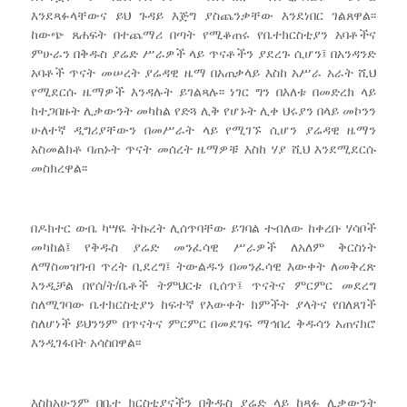
እንደጻፉላቸውና ይህ ጉዳይ እጅግ ያስጨንቃቸው እንደነበር ገልጸዋል፡፡
ከውጭ ጸሐፍት በተጨማሪ በጣት የሚቆጠሩ የቤተክርስቲያን አባቶችና
ምሁራን በቅዱስ ያሬድ ሥራዎች ላይ ጥናቶችን ያደረጉ ሲሆን፤ በአንዳንድ
አባቶች ጥናት መሠረት ያሬዳዊ ዜማ በአጠቃላይ እስከ አሥራ አራት ሺህ
የሚደርሱ ዜማዎች እንዳሉት ይገልጻሉ፡፡ ነገር ግን በእለቱ በመድረክ ላይ
ከተጋበዙት ሊቃውንት መካከል የድጓ ሊቅ የሆኑት ሊቀ ህሩያን በላይ መኮንን
ሁለተኛ ዲግሪያቸውን በመሥራት ላይ የሚገኙ ሲሆን ያሬዳዊ ዜማን
አስመልክቶ ባጠኑት ጥናት መሰረት ዜማዎቹ እስከ ሃያ ሺህ እንደሚደርሱ
መስክረዋል፡፡
በዶክተር ውቤ ካሣዬ ትኩረት ሊሰጥባቸው ይገባል ተብለው ከቀረቡ ሃሳቦች
መካከል፤ የቅዱስ ያሬድ መንፈሳዊ ሥራዎች ለአለም ቅርስነት
ለማስመዝገብ ጥረት ቢደረግ፤ ትውልዱን በመንፈሳዊ እውቀት ለመቅረጽ
እንዲቻል በየሰ/ት/ቤቶች ትምህርቱ ቢሰጥ፤ ጥናትና ምርምር መደረግ
ስለሚገባው ቤተክርስቲያን ከፍተኛ የእውቀት ክምችት ያላትና የበለጸገች
ስለሆነች ይህንንም በጥናትና ምርምር በመደገፍ ማኅበረ ቅዱሳን አጠናክሮ
እንዲገፋበት አሳስበዋል፡፡
እስከአሁንም በቤተ ክርስቲያናችን በቅዱስ ያሬድ ላይ ከጻፉ ሊቃውንት