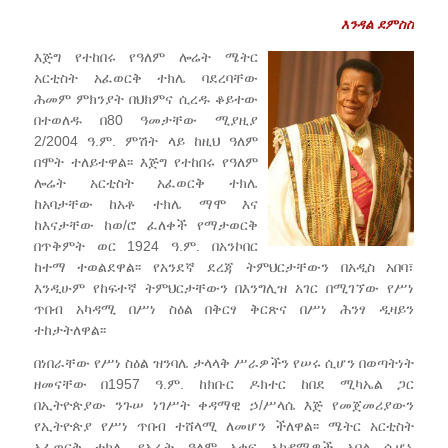
እንዳል ደምስ
ስ
እጅግ የተከበሩ የዓለም ሎሬት ሜትር
አርቲስት አፈወርቅ ተክሌ ባደረባቸው
ሕመም ምክንያት በህክምና ሲረዱ ቆይተው
በተወለዱ በ80 ዓመታቸው ሚያዚያ
2/2004 ዓ.ም. ምሽት ላይ ከዚህ ዓለም
በሞት ተለይተዋል፡፡ እጅግ የተከበሩ የዓለም
ሎሬት አርቲስት አፈወርቅ ተክሌ
ከአባታቸው ከአቶ ተክሌ ማሞ እና
ከእናታቸው ከወ/ሮ ፈለቀች የማታወርቅ
በጥቅምት ወር 1924 ዓ.ም. በአንኮበር
ከተማ ተወልደዋል፡፡ የአንደኛ ደረጃ ትምህርታቸውን በአዲስ አበባ፣
እንዲሁም የከፍተኛ ትምህርታቸውን በእንግሊዝ አገር በሚገኘው የሥነ
ጥበብ አካዳሚ በሥነ ስዕል በቅርፃ ቅርጽና በሥነ ሕንፃ ዲዛይን
ተከታትለዋል፡፡
በነበራቸው የሥነ ስዕል ዝንባሌ ታላላቅ ሥራዎችን የሠሩ ሲሆን በወጣትነት
ዘመናቸው በ1957 ዓ.ም. ከክቡር ዶክተር ከበደ ሚካኤል ጋር
በኢትዮጵያው ንጉሠ ነገሥት ቀዳማዊ ኃ/ሥላሴ እጅ የመጀመሪያውን
የኢትዮጵያ የሥነ ጥበብ ተሸላሚ ለመሆን ችለዋል፡፡ ሜትር አርቲስት
አፈወርቅ ተክሌ የአራት ዓለም አቀፍ አካዳሚዎች አባል ሲሆኑ