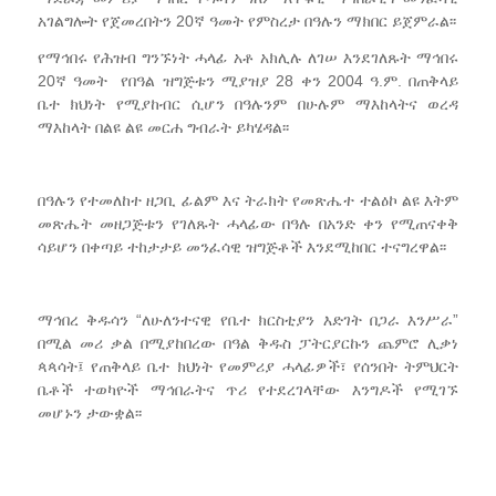
አገልግሎት የጀመረበትን 20ኛ ዓመት የምስረታ በዓሉን ማክበር ይጀምራል፡፡
የማኅበሩ የሕዝብ ግንኙነት ሓላፊ አቶ አክሊሉ ለገሠ እንደገለጹት ማኅበሩ
20ኛ ዓመት የበዓል ዝግጅቱን ሚያዝያ 28 ቀን 2004 ዓ.ም. በጠቅላይ
ቤተ ክህነት የሚያከብር ሲሆን በዓሉንም በሁሉም ማእከላትና ወረዳ
ማእከላት በልዩ ልዩ መርሐ ግብራት ይካሄዳል፡፡
በዓሉን የተመለከተ ዘጋቢ ፊልም እና ትራክት የመጽሔተ ተልዕኮ ልዩ እትም
መጽሔት መዘጋጅቱን የገለጹት ሓላፊው በዓሉ በአንድ ቀን የሚጠናቀቅ
ሳይሆን በቀጣይ ተከታታይ መንፈሳዊ ዝግጅቶች እንደሚከበር ተናግረዋል፡፡
ማኅበረ ቅዱሳን “ለሁለንተናዊ የቤተ ክርስቲያን እድገት በጋራ እንሥራ”
በሚል መሪ ቃል በሚያከበረው በዓል ቅዱስ ፓትርያርኩን ጨምሮ ሊቃነ
ጳጳሳት፤ የጠቅላይ ቤተ ክህነት የመምሪያ ሓላፊዎች፣ የሰንበት ትምህርት
ቤቶች ተወካዮች ማኅበራትና ጥሪ የተደረገላቸው እንግዶች የሚገኙ
መሆኑን ታውቋል፡፡