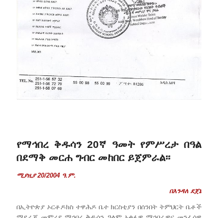
የማኅበረ ቅዱሳን 20ኛ ዓመት የምሥረታ በዓል
በደማቅ መርሐ ግብር መከበር ይጀምራል፡፡
ሚያዚያ 20/2004 ዓ.ም.
በእንዳለ
ደጀኔ
በኢትዮጵያ ኦርቶዶክስ ተዋሕዶ ቤተ ክርስቲያን በሰንበት ትምህርት ቤቶች
ማደራጃ መምሪያ ማኅበረ ቅዱሳን ዓለም አቀፋዊ ማኅበራዊና መንፈሳዊ