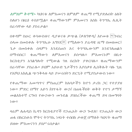
ለምለም ቅዳሜ፡-
ካህናቱ ለምእመናን ለምለም ቀጤማ የሚያድሉበት ዕለት
ስለሆነ በዚህ ተሰይሟል፡፡ ቀጤማውንም ምእመናን እስከ ትንሣኤ ሌሊት
በራሳቸው ላይ ያስሩታል፡፡
በቀዳም ስዑር ቀሳውስቱና ዲያቆናቱ ቃጭል /ቃለዓዋዲ/ እየመቱ ገብረ
ሰላመ በመስቀሉ ትንሣኤሁ አግሃደ የሚለውን ያሬዳዊ ዜማ በመዘመር፤
ጌታ በመስቀሉ ሰላምን እንደሰጠን እና ትንሣኤውንም እንደገለጠልን
በማብሰር፤ ቄጤማውን ለምእመናን ይሰጣሉ፡፡ ምእመናኑም በቤተ
ክርስቲያን አገልግሎት የሚውል ገጸ በረከት ያቀርባሉ፡፡ ቄጤማውንም
በራሳቸው ያስራሉ፡፡ ይህም አይሁድ ጌታችንን እያሰቃዩ ሊሰቅሉት ባሉ ጊዜ
የእሾህ አክሊል ጭንቅላቱ ላይ ያሠሩበትን ድርጊት የሚያስታውስ ነው፡፡
የቀጤማው አመጣጥና ምስጢርም ከአባታችን ከኖኅ ታሪክ ጋር የተያያዘ
ነው፡፡ ምድር በማየ አይኅ /በጥፋት ውኃ/ በጠፋችበት ወቅት የኖኅ ታማኝ
መልእክተኛ ርግብ የውኃውን መጉደል ያበሰረችው ቀጤማ ይዛ በመግባት
ነው፡፡
ዛሬም ለሐዲስ ኪዳን ክርስቲያኖች የኃጢአት ውኃ ጐደለ፣ የኃጢአት ውኃ
ጠፋ በክርስቶስ ሞትና ትንሣኤ ነጻነት ተሰበከ ታወጀ በማለት ካህናት ቄጠማ
ይዘው ምእመናንን ያበሥሩበታል፡፡