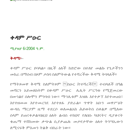
ቀዳም ሥዑር
ሚያዝያ 6፣2004 ዓ.ም.
ቅዳሜ፡
–
ቀዳም ሥዑር ይባላል፡፡ በዚች ዕለች ከድሮው በተለየ መልኩ የጌታችንን
መከራ በማሰብ በጾም ታስባ ስለምትውል የተሻረችው ቅዳሜ ትባላለች፡፡
የማትጾመዋ ቅዳሜ ስለምትጾም ስዑር /የተሻረች/ ተብላለች በዓል
መሻርን አይመለከትም በቀዳም ሥዑር ሌሊት ሥርዓቱ የሚጀመረው
በመኀልየ ሰሎሞን ምንባብ ነው፡፡ ማኀሌቱም እዝሉ እየተቃኘ እየተመጠነ፣
እየተዘመመ እየተመረገደ እየተጸፋ ያድራል፡፡ ጥዋት አቡን መዋሥዕት
ውዳሴ ማርያም ዜማ ተደርሶ ወለመልአከ ሕይወትሰ ሰቀልዎ በሚለው
ሰላም ይጠናቀቃል፡፡በዚህ ዕለት ልብሰ ተክህኖ የለበሱ ካህናትና ዲያቆናት
ቄጤማ ተሸክመው ቃጭል ሲያቃጨሉ መታየታቸው ዕለተ ትንሣኤውን
ለሚናፍቅ ምእመን ትልቅ ብስራት ነው፡፡