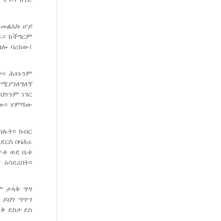
መልአኩ
ሆይ
፡፡ ከችግርም
ብሎ ባረከው፤
፡፡ ሕፃኑንም
የሚያገለግለኝ
ይህንንም ነገር
ው፡፡ የምሻው
ሉት፡፡ ክብር
ደርስ በባሕሩ
ጥቶ ወደ ቤቱ
አሳደረበት፡፡
ም ታላቅ ዓሣ
ይህን
ሣጥን
ላቅ ደስታ ደስ