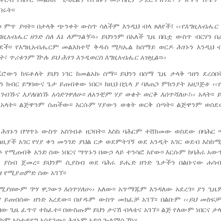
ሩት፡፡
ሶ ምጥ ያዛት፡፡ በታላቅ ጭንቀት ውስጥ ሳለችም እንዲህ ብላ ጸለየች፤
‹‹የእግዚአብሔር
ግዚአብሔር
ዘንድ
ስለ
እኔ
ለምንልኝ፡፡››
ይህንንም በአለች ጊዜ በቤቷ ውስጥ ብርሃን በራ
ደች፡፡ የእግዚአብሔርም መልእክተኛ ቅዱስ ሚካኤል ከሰማይ ወርዶ ሕፃኑን እንዲህ 
ት፣
ጥሪቱንም
ዅ
ሉ
ይህ
ሕፃን
እንዲወርስ
እግዚአብሔር
አዝዟል
፡፡››
ሮውን ከፍቶለት ይህን ነገር ከመልአኩ ሰማ፡፡ ይህንን በሰማ ጊዜ ታላቅ ኀዘን ደረሰበት
ግን ክብር ይግባውና ጌታ ይጠብቀው ነበር፡፡ ከዚህ በኋላ ያ ባለጠጋ ምክንያት አዘጋጅቶ
‹‹
መገብኹና
እያለበስኹ
አሳድገዋለሁ
፡፡
ለአንቺም
ሃያ
ወቄት
ወርቅ
እሰጥሻለሁ፤››
አላት፡፡ 
አላት፡፡ ልጅዋንም ሰጠችው፡፡ እርሱም ሃያውን ወቄት ወርቅ ሰጣት፡፡ ልጅዋንም ወሰደ
ሕፃኑን በሣጥኑ ውስጥ አስገብቶ ዘጋበት፡፡ እስከ ባሕርም ተሸክመው ወስደው በባሕር ጣ
ዚያች አገር የሃያ ቀን መንገድ ያህል ርቃ ወደምትገኝ ወደ አንዲት አገር ወደብ እስከሚ
ርቶ የሚጠብቅ አንድ ሰው ነበርና ሣጥኑን በውኃ ላይ ተንሳፎ አየው፡፡ እርሱም ከባሕሩ አው
 ያስብ ጀመረ፡፡ ይህንም ሲያስብ ወደ ባሕሩ ይሔድ ዘንድ ጌታችን በልቡናው ሐሳብ 
 የሚያጠምድ ሰው አገኘ፡፡
ሚያዘውም
ዓሣ
ዋጋውን
እሰጥሃለሁ››
አለው፡፡ አጥማጁም እንዳለው አደረገ፡፡ ያን ጊዜ
ትም ይጠብሰው ዘንድ አረደው፡፡ በሆዱም ውስጥ መክፈቻ አገኘ፡፡ በልቡም
‹‹
ይህ
መክፍቻ
ገባው ጊዜ ፈጥኖ ተከፈተ፡፡ በውስጡም ይህን ታናሽ ብላቴና አገኘ፡፡ ልጅ የለውም ነበርና ታ
ካም አስተዳደግ አሳደገው፡፡ ሕፃኑም አድጎ ጐልማሳ ኾነ፡፡