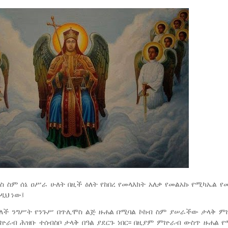
ዱስ ስም ሰኔ ዐሥራ ሁለት በዚች ዕለት የከበረ የመላእክት አለቃ የመልአኩ የሚካኤል 
ዲህ ነው፤
ባለች ንግሥት የንጉሥ በጥሊሞስ ልጅ ዙሐል በሚባል ኮከብ ስም ያሠራችው ታላቅ ም
ምኵራብ ሕዝቡ ተሰብስቦ ታላቅ በዓል ያደርጉ ነበር፡፡ በዚያም ምኵራብ ውስጥ ዙሐል 