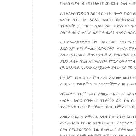
የነሐስ ጣዖት ነበረና በዓሉ በሚከበርበት ዕለት ብዙ
አባ እለእስክንድሮስ እስከተሾመበት ዘመን ድረስ
ውስጥ ነበር፡፡ አባ እለእስክንድሮስ በእስክንድ
ተስፋፋች ያን ጣዖት ሊሠብረው ወድዶ ሳለ ጐስ
ከአንተ
በፊት
ዐሥራ
ስምንት
ሊቃነ
ጳጳሳት
አልፈ
አባ እለእስክንድሮስ ግን ገሠፃቸው፤ አስተማ
እርሱንም
የሚያመልክ
ሰይጣናትን
ያመልካቸዋል
እንድንሰብረው፣
ምኵራቡንም
እንድንባርከውና
ይህን
ታላቅ
በዓል
እንሠራለን፡፡
የሚታረዱትም
ላ
በእግዚአብሔር
ዘንድ
ባለሟልነት
ያለው
ስለ ኾነ
ስ
ከዚህም በኋላ ያንን ምኵራብ አድሰው በዚህ የከ
እርሷም የታወቀች ናት፡፡ እስላሞችም እስከ ነጉሡበ
ዳግመኛም በዚች ዕለት እግዚአብሔር የመላእክት
መልአክ ክብር ይግባውና በጌታችን ፊት ስለ ሰ
ተአምራቱ ብዙዎች ናቸው፡፡ ከእነርሱም አንዱ ይህ
እግዚአብሔርን የሚፈራ አንድ ሰው ነበረ፡፡ እርሱ
ወር አብልጦ ያከብር ነበር፡፡ በጐረቤቱም ርኅራኄ
በዓል በሚያደርግበት ጊዜ ይጠላውና ያቃልለው ነ
ከኃላፊው ዓለም ድካምም የሚያርፍበት ጊዜ ሲ