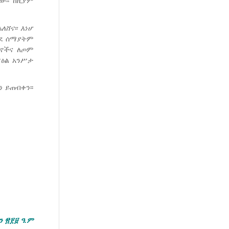
ው፡፡ ከዚያም
ለሸና፡፡
እነሆ
ወደ ሰማያትም
ድኆችና ለጦም
ሥዕል አንሥታ
 ይጠብቀን፡፡
ን
፳፻፱
ዓ
.
ም