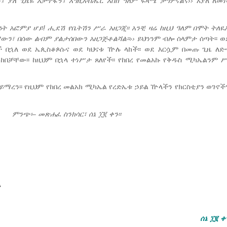
ኝ
፤
ያለ
ጊዜዬ
አታጥፋኝ፤
እግዚአብሔር
እስከ
ዓለም
ፍጻሜ
ታግሦናልና››
እያለ ለመነ
ዕት
አፎምያ
ሆይ!
ሒደሽ
የቤትሽን
ሥራ
አዘጋጂ
፡፡
አንቺ
ዛሬ
ከዚህ
ዓለም
በሞት
ትለዪአ
ማውን፣
በሰው
ልብም
ያልታሰበውን
አዘጋጅቶልሻል፡፡
››
ይህንንም ብሎ ሰላምታ ሰጣት፡፡ 
መች በኋለ ወደ ኤጲስቆጶሱና ወደ ካህናቱ ዅሉ ላከች፡፡ ወደ እርሷም በመጡ ጊዜ ለ
ከበቻቸው፡፡ ከዚህም በኋላ ተነሥታ ጸለየች፡፡ የከበረ የመልአኩ የቅዱስ ሚካኤልንም 
ይማረን፡፡ የዚህም የከበረ መልአክ ሚካኤል የረድኤቱ ኃይል ዅላችን የክርስቲያን ወገኖችን
ምንጭ፡
– መጽሐፈ
ስንክሳር፣ ሰኔ ፲፪ ቀን፡፡
ል
ሰኔ
፲፪
ቀ