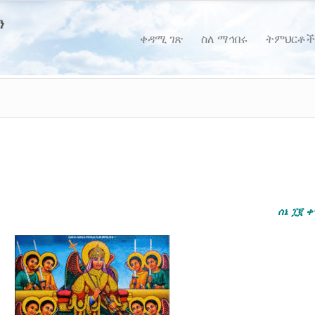
ቀዳሚ ገጽ
ስለ ማኅበሩ
ትምህርቶች
ሰኔ
፲፪
ቀ