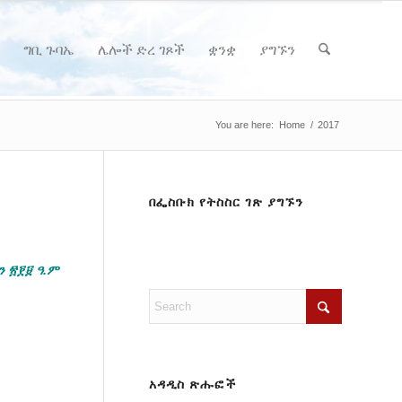
ግቢ ጉባኤ
ሌሎች ድረ ገጾች
ቋንቋ
ያግኙን
You are here:
Home
/
2017
በፌስቡክ የትስስር ገጽ ያግኙን
ን
፳፻፱
ዓ
.
ም
አዳዲስ ጽሑፎች