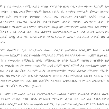
ም የከበረ የመልአኩ የሚካኤልን ሥዕል ያሥልላት ዘንድ ባሏን ለመነችው፡፡ እርሱም አ
 ውስጥ በክብር አኖረችው፡፡ ባሏም ከዐረፈ በኋላ ባሏ ያዘዛትን መሥራት ጀመረ፡፡ ሰይጣን 
ለት ሴት መነኵሲት ተመስሎ ከእርሷ ጋር ተነጋገረ፡፡ እንዲህም አላት፤
‹‹እኔ
ልሻለሁም፡፡ ገንዘብሽ
ሳያልቅ፣
የልጅነትሽም
ወራት
ሳያልፍ
አግብተሽ
ልጅ
ት
ርሻለሁ፡፡
ባልሽም
መንግሥተ
ሰማያትን
ወርሷል፡፡
ምጽዋትም
አይሻም፡፡››
አፎምያም 
ሰችለት፤
‹‹
እኔ
ከሌላ
ሰው
ጋራ
ላልገናኝ
በእግዚአብሔር
ፊት
ቃል
ኪዳን
አድርጌያለ
ጢጦች
እንኳ
ሌላ
ባል
አያውቁም፡፡
በእግዚአብሔር
አርአያ
ከተፈጠሩ
ሰዎች
ይህ
?››
ንም ባልሰማች ጊዜ አርአያውን ለውጦ በላይዋ ጮኸባት፡፡ እንዲህም አላት፤
‹‹እ
ለሁ፡፡
››
እርሷም የከበረ የመልአኩ የሚካኤልን ሥዕል ይዛ አሳደደችው፡፡ ከዚህም በኋላ ሰኔ
የከበረ የመልአኩ የሚካኤል በዓል በሚከብርበት ዕለት እርሷም የበዓሉን ዝግጅት ስ
ናዊ መልአክ መስሎ መጣ፡፡
‹‹
አፎምያ
ሆይ!
ሰላም
ላንቺ
ይኹን!
እኔ
የመላእክት
አለቃ
ወደ
አንቺ
ልኮኛልና
እርሱም
ይህን
መመጽወትሽን
ትተሽ
ለአንድ
ምእመን
ሚስት
፡፡››
ባል የሌላት ሴት መልሕቅ የሌለውን መርከብ እንደምትመስል ዕወቂ፤ እንደ አብር
 ዳዊትም እንደነርሱ ያሉ ብዙ ሴቶችን እንዳገባ፤ እግዚአብሔርንም ደስ እንዳሰኙት 
ፍት ጥቅሶችን ያመጣላት ጀመረ፡፡
ስት አፎምያም መልሳ
‹‹
አንተ
የእግዚአብሔር
መልአክ
ከኾንኽ
የመስቀል
ምልክት
ከአን
የንጉሥ
ጭፍራ
የኾነ
ዅሉ
የንጉሡን
ማኅተም
ሳይዝ
ወደ
ሌላ
ቦታ
አይሔድምና
ቃት፡፡ እርሷም ወደ ከበረው መልአክ ወደ ሚካኤል ጮኸች፡፡ ወዲያውኑም ደርሶ አዳናት፡፡ 