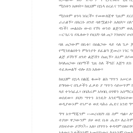
ሚስቱን አዘዛት፡፡ ከዚህም በኋላ ዐረፈና ገንዘው ቀበ
ሚስቱም ፀንሳ ነበረች፡፡ የመውለጃዋ ጊዜም ደር
ራራልኝ፡፡ በእርሱ
ዘንድ
ባለሟልነት
አለህና
፡፡
በእ
ዳነች፤ መልአኩ ውብ የኾነ ወንድ ልጅንም ወለ
‹‹
ርኅራኄ
የሌለውን
የዚህን
ባለ ጠጋ
ገንዘብና
ሀብ
ባለ ጠጋውም በቤቱ፣ በዐልጋው ላይ ሳለ ጌታ ጆ
የሚገድልበትን ምክንያት ይፈልግ ጀመረ፡፡ ነገር 
ልጅ
ይኾነኝ
ዘንድ
ልጅሽን
ስጪኝ፡፡
እኔም
እየ
ከባለጠጋው በሰማች ጊዜ ስለ ችግሯ እጅግ ደስ 
ተፈጸመልኝ ብሎ ደስ አለው፡፡
ከዚህም በኋላ በልጁ ቁመት ልክ ሣጥን አሠርቶ 
ይግባውና በጌታችን ፈቃድ ያ ሣጥን ሳይሠጥም ከ
ላይ ተንሳፈፈ፡፡ በባሕሩም አካባቢ በጎቹን አሰማ
ወሰደው፡፡ ይህን ሣጥን እንዴት እንደሚከፍተው
ወዲያውኑም ተነሥቶ ወደ ባሕሩ ሔደና አንድ ዓሣ
ዓሣ አጥማጁንም
‹‹
መረብህን
በኔ
ስም
ጣል
፡፡
ለ
ተያዘ፡፡ ዋጋውንም ይዞ ወደ ቤቱ ሔደ፡፡ ለራ
ይከፍተው
ይኾን?››
አለ፡፡ በሣጥኑ ቀዳዳም በአስ
አለው፡፡ ጌታችንንም አመሰገነው፡፡ ሕፃኑንም በመል