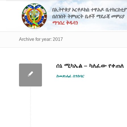
Archive for year: 2017
ሰኔ ሚካኤል – ካለፈው የቀጠለ
ከመጽሐፈ ስንክሳር