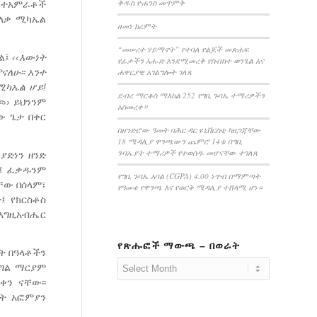
ቅዱስ ዮሐንስ መጥምቅ
ች ተአምራቶች
አለቃ ሚካኤል
ዘመነ ክረምት
“መሠረተ ሃይማኖት” የተባለ የልጆች መጽሐፍ
ል፤
‹‹
እውነት
የፊታችን እሑድ እንደሚመረቅ የስብከተ ወንጌል እና
ሐዋርያዊ አገልግሎት ገለጸ
ናለሁ፡፡
አንተ
ሚካኤል
ሆይ!
ደብረ ማርቆስ ማእከል 252 የግቢ ጉባኤ ተማሪዎችን
፡››
ይህንንም
አስመረቀ።
ው ጌታ በቀር
በዘንድሮው ዓመት ባሕር ዳር ዩኒቨርስቲ ካዘጋጃቸው
18 ሜዳሊያ ዋንጫውን ጨምሮ 14ቱ በግቢ
ጉባኤያት ተማሪዎች የተወሰዱ መሆናቸው ተገለጸ
ያድነን ዘንድ
ድ፤ ፈቃዱንም
የግቢ ጉባኤ አባል (CGPA) 4.00 ነጥብ በማምጣት
ቸው በሰላም፣
የዓመቱ የዋንጫ እና የወርቅ ሜዳሊያ ተሸላሚ ሆነ።
፤ የክርስቶስ
በእግዚአብሔር
የጽሑፎች ማውጫ – በወራት
ት በዓላቶችን
ንግል ማርያም
ቀን ናቸው፡፡
ስት አፎምያን