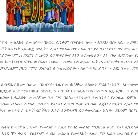
የሞት መልእክት ደመሰሳት፡፡ በእርሷ ፈንታም በንፍሐት ለውጦ እንደህ ብሎ ጻፈ፤
‹‹ይቺ
በምትነበብበት
ጊዜ
ልጄ
ዕገሊትን
አጋቡት፡፡
በውስጥና
በውጭ
ያለ
ንብረቴንና
ጥሪቴን፣
ወን
ፈለገውንም
ሊያደርግ
ሥልጣን
ሰጥቼዋለሁና
እኔን
አትጠብቁኝ፡፡
እኔ
ብዙ
እዘገያለሁ
የ
››
ከዚህ በኋላ አሽጐ ለባሕራን ሰጠውና
‹‹
ወደ
ባለ ጠጋው
ቤት
ሒደህ
ይቺን
ደብዳቤ
ለ
ዳይገድልህም
ይህን
የሞት
ደብዳቤ
ለውጬልሃለሁ››
አለው፡፡ ባሕራንም
‹‹
እሺ
ጌታዬ
ያዘ
 ደብዳቤ ለሹሙ ሰጠው፡፡ በአነበባት ጊዜ በመካከላቸው ያለውን ምልክት አገኘ፡፡ አስተው
 አዘጋጅቶ እንደሚገባ በቤተ ክርስቲያን ሥርዓት በተክሊል የባለ ጠጋውን ልጅ አጋቡት፡፡ ዐር
ባለ ጠጋው ከሔደበት መመለሻው ጊዜ ኾኖ በደስታ የኾነውን የመሰንቆና የእንዚራ ድም
‹‹
ስሙ
ባሕራን
ለተባለ
የአንተን
ደብዳቤ
ላመጣ
ጐልማሳ
ሰው
ልጅህ
ዕገሊትን
አጋቡት፡፡
ዅሉ
ወንዶችና
ሴቶች
ባሮችህን
አንተ
እንዳዘዝኽ
ሰጥተውታል››
አሉት፡፡ ይህንም በሰማ
ጠለትና ከመገደል ያዳነው የመላእክት አለቃ የከበረ መልአክ ሚካኤል እንደ ኾነ፤ ሊገድ
ንደ ኾነ ተረዳ፡፡ የዚህንም የከበረ መልአክ የመላእክት አለቃ ሚካኤልን መታሰቢያ በ