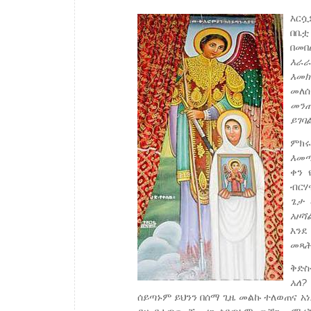
እርሷ
በቤቷ
በመበ
እራራ
እመክ
መለ
መን
ይገባል
ምክሩ
እመጣ
ቀን 
ብርሃ
ጌታ
አዞሻል
እንደ
መጻሕ
ቅድ
አለ?
ሰይጣኑም ይህንን በሰማ ጊዜ መልኩ ተለወጠና አነ