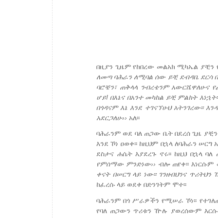
በዚያን ጊዜም የከበረው መልአክ ሚካኤል ያቺን 
ለመጣ
ባሕራን
ለሚባል
ሰው ይቺ
ደብዳቤ
ደርሳ
ባሮቼን፣
ጠቅላላ
ንብረቴንም
አውርሼዋለሁና
የ
ሆይ!
በእኔና
በአንተ
መካከል
ይቺ
ምልክት
እነኋት፡፡
በጎዳናም
እኔ
እንደ
ተገናኘሁህ
አትንገረው፡፡
እን
አደርጋለሁ››
አለ፡፡
ባሕራንም ወደ ባለ ጠጋው ቤት በደረሰ ጊዜ ያቺን
እንደ ኾነ ዐወቀ፡፡ ከዚህም በኋላ ለባሕራን ሠርግ
ደስታና ሐሴት እያደረጉ ኖሩ፡፡ ከዚህ በኋላ 
የምሰማው
ምንድነው››
ብሎ ጠየቀ፡፡ እነርሱም
ቀናት
በሠርግ
ላይ
ነው፡፡
ገንዘብህንና
ጥሪትህን
ከፈረሱ ላይ ወደቀ በድንገትም ሞተ፡፡
ባሕራንም በጎ ሥራዎችን የሚሠራ ኾነ፡፡ የተገለ
የባለ ጠጋውን ጥሪቱን ዅሉ ያወረሰውም እርሱ እ