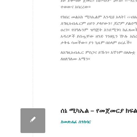
ይዞ ይቀጣው ጀመረ፡፡ ሰይጣኑም ጮኸ፡፡
‹‹
ማረ
ተወውና አባረረው፡፡
የከበረ መልአክ ሚካኤልም እንዲህ አላት፤
‹‹
ብፅ
እግዚአብሔርም
ዐይን
ያላየውን፣
ጆሮም
ያልሰ
ዐረገ፡፡ የበዓሉንም ዝግጅት እንደሚገባ ከፈጸ
አዳሪዎች ይሰጧቸው ዘንድ ገንዘቧን ዅሉ አስረ
ታቅፋ ሳመችው፡፡ ያን ጊዜም በሰላም ዐረፈች፡፡
ለእግዚአብሔር ምስጋና ይኹን፡፡ እኛንም በጸሎቷ 
ለዘለዓለሙ አሜን፡፡
ሰኔ ሚካኤል – የመጀመርያ ክፍ
ከመጽሐፈ ስንክሳር