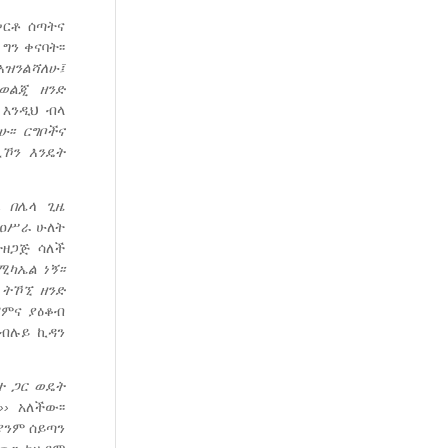
ሠርቶ ሰጣትና
ግን ቀናባት፡፡
አዝንልሻለሁ፤
ወልጂ
ዘንድ
እንዲህ ብላ
ሁ
፡፡
ርግቦችና
ሊኾን
እንዴት
ኔ
በሌላ
ጊዜ
 ዐሥራ ሁለት
ታዘጋጅ ሳለች
ሚካኤል
ነኝ፡፡
ትኾኚ
ዘንድ
ሃምና ያዕቆብ
ከብሉይ ኪዳን
ተ
ጋር
ወዴት
››
አለችው፡፡
ያንም ሰይጣን