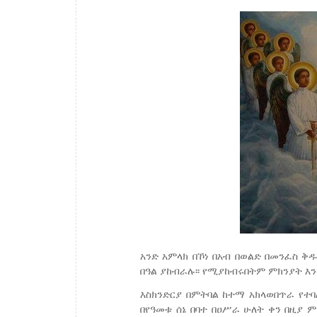
አንድ አምላክ በኾነ በአብ በወልድ በመንፈስ ቅ
በዓል ያከብራሉ፡፡ የሚያከብሩበትም ምክንያት እን
እስክንድርያ በምትባል ከተማ አክላወበጥራ የተ
በየዓመቱ ሰኔ በባተ በዐሥራ ሁለት ቀን በዚያ 