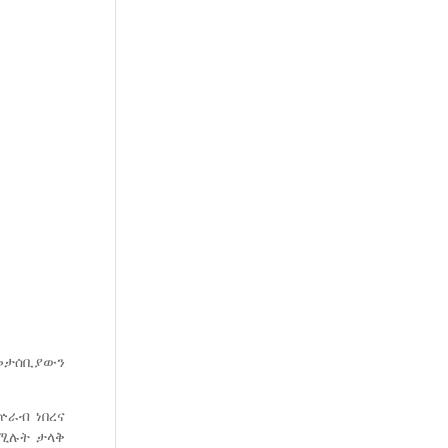
የመታሰቢያውን
ኵራብ ነበረና
የሚሉት ታላቅ