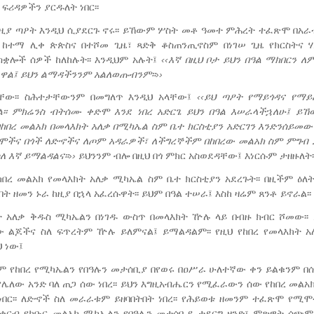
 ፍሪዳዎችን ያርዱለት ነበር፡፡
 ለዚያ ጣዖት እንዲህ ሲያደርጉ ኖሩ፡፡ ይኸውም ሦስት መቶ ዓመተ ምሕረት ተፈጽሞ በአ
ርያ ከተማ ሊቀ ጵጵስና በተሾመ ጊዜ፣ ጻድቅ ቆስጠንጢኖስም በነገሠ ጊዜ የክርስትና 
ቋሎች ሰዎች ከለከሉት፡፡ እንዲህም አሉት፤
‹‹እኛ
በዚህ
ቦታ
ይህን
በዓል
ማክበርን
ለም
ዋል፤
ይህን
ልማዳችንንም
አልለወጡብንም፡፡››
ራቸው፡፡ ስሕተታቸውንም በመግለጥ እንዲህ አላቸው፤
‹‹
ይህ
ጣ
ዖ
ት
የማይጎዳና
የማይ
፡፡
ምክሬንስ
ብትሰሙ
ቀድሞ
እንደ
ነበረ
አድርጌ
ይህን
በዓል
እሠራላችኋለሁ፤
ይኸ
በከበረ
መልአክ
በመላእክት
አለቃ
በሚካኤል
ስም
ቤተ
ክርስቲያን
አድርገን
እንድንሰይመው
ሞችና
በጎች
ለድኆችና
ለጦም
አዳራዎች፣
ለችግረኞችም
በከበረው
መልአክ
ስም
ምግብ
ለ እኛ
ይማልዳልና፡፡
››
ይህንንም ብሎ በዚህ በጎ ምክር አስወደዳቸው፤ እነርሱም ታዘዙለት፡
በረ መልአክ የመላእክት አለቃ ሚካኤል ስም ቤተ ክርስቲያን አደረጉት፡፡ በዚችም ዕለት 
ት ዘመን ኑራ ከዚያ በኋላ አፈረሱዋት፡፡ ይህም በዓል ተሠራ፤ እስከ ዛሬም ጸንቶ ይኖራል፡፡
 አለቃ ቅዱስ ሚካኤልን በነገዱ ውስጥ በመላእክት ዅሉ ላይ በብዙ ክብር ሾመው፡፡ 
ው ልጆችና ስለ ፍጥረትም ዅሉ ይለምናል፤ ይማልዳልም፡፡ የዚህ የከበረ የመላእክት 
 ነው፤
ም የከበረ የሚካኤልን የበዓሉን መታሰቢያ በየወሩ በዐሥራ ሁለተኛው ቀን ይልቁንም በሰኔ
 የሌለው አንድ ባለ ጠጋ ሰው ነበረ፡፡ ይህን እግዚአብሔርን የሚፈራውን ሰው የከበረ መልአ
በር፡፡ ለድኆች ስለ መራራቱም ይዘባበትበት ነበረ፡፡ የሕይወቱ ዘመንም ተፈጽሞ የሚሞ
ቀርብ የክቡር መልአክ ሚካኤልን የበዓሉን መታሰቢያ ታደርግ ዘንድ፣ ምጽዋት ሰጭም