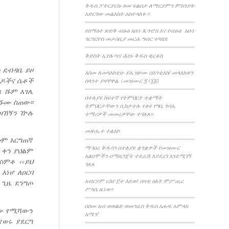
ቅዱስ ፓትርያርኩ ጾመ ፍልሰታ ለማርያምን ምክንያት
አድርገው መልእክት አስተላለፉ።
የሰማዕተ ጽድቅ ብፁዕ አቡነ ጴጥሮስ እና የብፁዕ አቡነ
ጎርጎርዮስ መታሰቢያ መርሐ ግብር ተካሄደ
ቅድስት ኢየሉጣና ሕፃኑ ቅዱስ ቂርቆስ
ን
ደብዳቤ
ይዞ
እስመ ለመላእክቲሁ ይኤዝዞሙ በእንቲአከ/ መላእክቱን
ዶችና
ሴቶች
ስላንተ ያዛቸዋል. (መዝሙር ፺፥፲፩)
ኔ
ሹም
እገሌ
በተለያዩ ከፍተኛ የትምህርት ተቋማት
ሹሙ
ስጠው፡፡
ትምህርታቸውን ሲከታተሉ የቆዩ የግቢ ጉባኤ
ዝኸኝን
ዅሉ
ተማሪዎች መመረቃቸው ተገለጸ።
መጽሔተ ተልእኮ
ሎም እርግጠኛ
ማኅበረ ቅዱሳን በተለያዩ ቋንቋዎች የመዝሙር
ባ ቀን ያህልም
አልበሞችን በማዘጋጀት ተደራሽ እያደረገ እንደሚገኝ
ፅ ሰምቶ
‹‹
ይህ
ገለጸ
እነሆ
ለዐርባ
አብርሃም ርእየ ፫ተ እደወ፤ በዛቲ ዕለት ምሥጢረ
 ጊዜ ደንግጦ
ሥላሴ ዜነወ።
በስመ አብ ወወልድ ወመንፈስ ቅዱስ አሐዱ አምላክ
ለው የሚሻውን
አሜን!
የወሩ ያደርግ