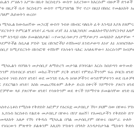
ሚካኤልን ሥዕሉን አሥሎ በቤተ ክርስቲያኑ ውስጥ አደረገው፡፡ ከእርሱም ብዙዎች ድንቆ
ሞቱ በዚያች ቤተ ክርስቲያን ውስጥ የሚያገለግል ኾኖ ኖረ፡፡ በዚህ በከበረ የመልአክት 
ለዓለም ሕይወትን ወረሰ፡፡
ክ ሚካኤል ከውስጠኛው መጋረጃ ውስጥ ገብቶ በክብር ባለቤት ፊት እንዲህ እያለ ይለምና
ደርጉትን
ትምርልኝ
ዘንድ፤
ፈጣሪዬ
ሆይ
!
እኔ
አገልጋይህና
መልእክተኛህ
ከቸርነትህ
እለም
ችንም እንዲህ ብሎ ይመልስለታል፤
‹‹
የመንፈሳውያን
ሰማያውያን
መላእክት
አለቃቸው
ንደምትችል
ከሲኦል
ሦስት
ጊዜ
በክንፎችህ ተሸክመህ
እንድታወጣ
እነሆ
እኔ
አዝዤሃለሁ፡
ሰቢያ ከሚያደርጉት በክንፎቹ ተሸክሞ የእሳቱን ባሕር አሳለፋቸው፡፡ እነርሱንም ከብቻ
ቃ ሚካኤልን የበዓሉን መታሰቢያ ለማድረግ መታገል ይገባናል፡፡ እርሱ ከሰይጣን ወጥመድ 
ንም ያስተሰርይ ዘንድ፤ መከራችንንም ያርቅ ዘንድ፤ የምድራችንንም ፍሬ ይባርክ ዘን
 ዕረፍተ ነፍስ ይሰጥ ዘንድ፤ ወደ መንገድ የሔዱ አባቶቻችንና ወንድሞቻተንን ወደ ቤቶቻ
 ያደርግልን ዘንድ፤ እስከ መጨረሻዪቱም ሕቅታ ድረስ በቀናች ሃይማኖት ያጸናን ዘንድ
ሮቻቸው ላይ ያጸናቸው ዘንድ፤ የሳቱትንም ወደ ቀናች ሃይማኖቱ ይመልሳቸው ዘንድ 
ስተራኒቆስ የሚስቱ የቅድስት አፎምያ የዕረፍቷ መታሰቢያ ኾነ፡፡ ይህም ሰው በየወሩ ሦስ
ችን ኢየሱስ ክርስቶስ የልደቱ መታሰቢያ በየወሩ በሃያ ዘጠኝ፤ የእመቤታችን የቅድስት ድ
 የመላእክት አለቃ የኾነ የቅዱስ ሚካኤል በዓል መታሰቢያም በየወሩ በዐሥራ ሁለት 
ነበረውን ምጽዋት ይልቁንም እሊህን ሦስቱን በዓላት እንዳታስታጉል ሚስቱን ቅድ