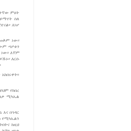
ራተኛው ምዕት
ሃይማኖት ስለ
ደናል፡፡
እነሆ
ጠቅም
ነው፡፡
ውም
ጣ
ዖ
ቱን
ነው፡፡
እኛም
ይኹኑ፡፡
እርሱ
፡
አከበሩዋት፡፡
ይህም የከበረ
አለቃ ሚካኤል
 እና በኅዳር
ክ የሚካኤልን
ትበትና ከዚህ
 ትኾን ዘንድ