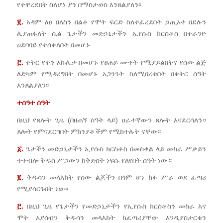
የተዋረደበት ስለሆነ ያን በማስታወስ እንጸልያለን፡፡
፪.
አዳም ዕፀ በለስን በልቶ የሞት ፍርድ ስለተፈረደበት ኃጢአተ በደሉን
ሊያጠፋለት ሲል ጌታችን መድኃኒታችን ኢየሱስ ክርስቶስ በቀራንዮ
ዐደባባይ የተሰቀለበት በመሆኑ
፫.
ቀትር የቀን እኩሌታ በመሆኑ የፀሐይ ሙቀት የሚያይልበትና የሰው ልጅ
ለድካም የሚዳረግበት በመሆኑ አጋንንት ስለሚበረቱበት በቀትር ሰዓት
እንጸልያለን፡፡
ተሰዓተ
ሰዓት
በዚህ የጸሎት ጊዜ (በዘጠኝ ሰዓት ላይ) ዐራተኛውን ጸሎት እናደርሳለን።
ጸሎት የምናደርግበት ምክንያቶችም የሚከተሉት ናቸው፡፡
፩.
ጌታችን መድኃኒታችን ኢየሱስ ክርስቶስ በመስቀል ላይ መከራ ሥቃይን
ተቀብሎ ቅዱስ ሥጋውን ከቅድስት ነፍሱ የለየበት ሰዓት ነው።
፪.
ቅዱሳን መላእክት የሰው ልጆችን በጎም ሆነ ክፉ ሥራ ወደ ፈጣሪ
የሚያሳርጉበት ነው፡፡
፫.
በዚህ ጊዜ የጌታችን የመድኃኒታችን የኢየሱስ ክርስቶስን መከራ እና
ሞት አያሰብን ቅዱሳን መላእክት ከፈጣሪያቸው እንዲያስታርቁን