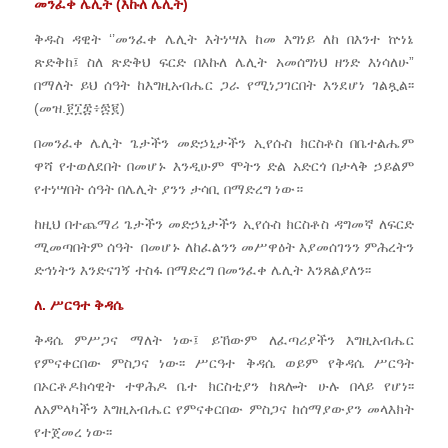
መንፈቀ
ሌሊት
(
እኩለ
ሌሊት
)
ቅዱስ ዳዊት ‘’መንፈቀ ሌሊት እትነሣእ ከመ እግነይ ለከ በእንተ ኵነኔ
ጽድቅከ፤ ስለ ጽድቅህ ፍርድ በእኩለ ሌሊት አመሰግነህ ዘንድ እነሳለሁ”
በማለት ይህ ሰዓት ከእግዚአብሔር ጋራ የሚነጋገርበት እንደሆነ ገልጿል፡፡
(መዝ.፻፲፰፥፷፪)
በመንፈቀ ሌሊት ጌታችን መድኃኒታችን ኢየሱስ ክርስቶስ በቤተልሔም
ዋሻ የተወለደበት በመሆኑ እንዲሁም ሞትን ድል አድርጎ በታላቅ ኃይልም
የተነሣበት ሰዓት በሌሊት ያንን ታሳቢ በማድረግ ነው።
ከዚህ በተጨማሪ ጌታችን መድኃኒታችን ኢየሱስ ክርስቶስ ዳግመኛ ለፍርድ
ሚመጣበትም ሰዓት በመሆኑ ለከፈልንን መሥዋዕት እያመሰገንን ምሕረትን
ድኅነትን እንድናገኝ ተስፋ በማድረግ በመንፈቀ ሌሊት እንጸልያለን፡፡
ለ. ሥርዓተ ቅዳሴ
ቅዳሴ ምሥጋና ማለት ነው፤ ይኸውም ለፈጣሪያችን እግዚአብሔር
የምናቀርበው ምስጋና ነው፡፡ ሥርዓተ ቅዳሴ ወይም የቅዳሴ ሥርዓት
በኦርቶዶክሳዊት ተዋሕዶ ቤተ ክርስቲያን ከጸሎት ሁሉ በላይ የሆነ፡፡
ለአምላካችን እግዚአብሔር የምናቀርበው ምስጋና ከሰማያውያን መላእክት
የተጀመረ ነው፡፡