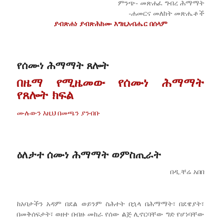
ምንጭ- መጽሐፈ ግብረ ሕማማት
-ሐመርና መለከት መጽሔቶች
ያብጽሐነ ያብጽሕክሙ እግዚአብሔር በሰላም
የሰሙነ ሕማማት ጸሎት
በዜማ የሚዜመው የሰሙነ ሕማማት
የጸሎት ክፍል
ሙሉውን እዚህ በመጫን ያንብቡ
ዕለታተ ሰሙነ ሕማማት ወምስጢራት
በዲ.ቸሬ አበበ
ከአባታችን አዳም በደል ወይንም ስሕተት በኋላ በሕማማት፣ በደዌያት፣
በመቅሰፍታት፣ ወዘተ በብዙ መከራ የሰው ልጅ ሊኖርባቸው ግድ የሆነባቸው