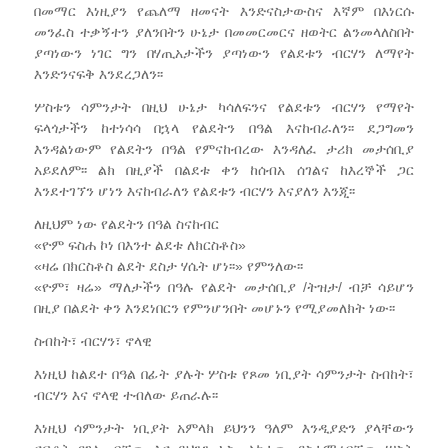
በመማር እነዚያን የጨለማ ዘመናት እንድናስታውስና እኛም በእነርሱ
መንፈስ ተቃኝተን ያለንበትን ሁኔታ በመመርመርና ዘወትር ልንመላለስበት
ያጣነውን ነገር ግን በሃጢአታችን ያጣነውን የልደቱን ብርሃን ለማየት
እንድንናፍቅ እንደረጋለን፡፡
ሦስቱን ሳምንታት በዚህ ሁኔታ ካሳለፍንና የልደቱን ብርሃን የማየት
ፍላጎታችን ከተነሳሳ በኋላ የልደትን በዓል እናከብራለን፡፡ ደጋግመን
እንዳልነውም የልደትን በዓል የምናከብረው እንዳለፈ ታሪክ መታሰቢያ
አይደለም፡፡ ልክ በዚያች በልደቱ ቀን ከሰብአ ሰገልና ከእረኞች ጋር
እንደተገኘን ሆነን እናከብራለን የልደቱን ብርሃን እናያለን እንጂ፡፡
ለዚህም ነው የልደትን በዓል ስናከብር
«ዮም ፍስሐ ኮነ በእንተ ልደቱ ለክርስቶስ»
«ዛሬ በክርስቶስ ልደት ደስታ ሃሴት ሆነ፡፡» የምንለው፡፡
«ዮም፣ ዛሬ» ማለታችን በዓሉ የልደት መታሰቢያ /ትዝታ/ ብቻ ሳይሆን
በዚያ በልደት ቀን እንደነበርን የምንሆንበት መሆኑን የሚያመለክት ነው፡፡
ስብከት፣ ብርሃን፣ ኖላዊ
እነዚህ ከልደተ በዓል በፊት ያሉት ሦስቱ የጾመ ነቢያት ሳምንታት ስብከት፣
ብርሃን እና ኖላዊ ተብለው ይጠራሉ፡፡
እነዚህ ሳምንታት ነቢያት አምላክ ይህንን ዓለም እንዲያድን ያላቸውን