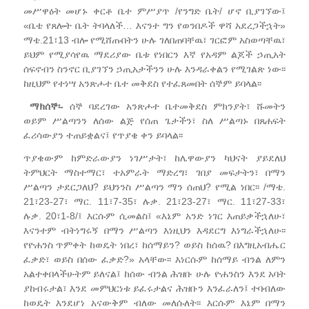
መሥዋዕት መሆኑ ቀርቶ ቤተ ምሥያጥ /የንግድ ቤት/ ሆኖ ቢያገኘው፤
«ቤቴ የጸሎት ቤት ትባላለች… እናንተ ግን የወንበዶች ዋሻ አደረጋችኋት»
ማቴ.21፣13 ብሎ የሚሸጡበትን ሁሉ ገለበጠባቸዉ፣ ገርፎም አስወጣቸዉ፣
ይህም የሚያሳየዉ ማደሪያው ቤቱ የነበርን እኛ የአዳም ልጆች ኃጢአት
ሰፍኖብን ስንኖር ቢያገኘን ኃጢአታችንን ሁሉ እንዳራቀልን የሚገልጽ ነው፡፡
ከዚህም የተነሣ አንጽሖተ ቤተ መቅደስ የተፈጸመበት ሰኞም ይባላል፡፡
ማክሰኞ፡-
ሰኞ ባደረገው አንጽሖተ ቤተመቅደስ ምክንያት፣ ሹመትን
ወይም ሥልጣንን ለሰው ልጅ የሰጠ ጌታችን፣ ስለ ሥልጣኑ በጸሐፍት
ፈሪሳውያን ተጠይቋልና፤ የጥያቄ ቀን ይባላል፡፡
ጥያቄውም ከምድራውያን ነገሥታት፣ ከሌዋውያን ካህናት ያይደለህ
ትምህርት ማስተማር፣ ተአምራት ማድረግ፣ ገበያ መፍታትን፣ በማን
ሥልጣን ታደርጋለህ? ይህንንስ ሥልጣን ማን ሰጠህ? የሚል ነበር፡፡ /ማቴ.
21፣23-27፣ ማር. 11፣7-35፣ ሉቃ. 21፣23-27፣ ማር. 11፣27-33፣
ሉቃ. 20፣1-8/፤ እርሱም ሲመልስ፤ «እኔም አንድ ነገር እጠይቃችኋለሁ፣
እናንተም ብትነግሩኝ በማን ሥልጣን እነዚህን እዳደርግ እነግራችኋለሁ፡፡
የዮሐንስ ጥምቀት ከወዴት ነበረ፣ ከሰማይን? ወይስ ከሰዉ? በእግዚአብሔር
ፈቃድ፣ ወይስ በሰው ፈቃድ?» አላቸው፡፡ እነርሱም ከሰማይ ብንል ለምን
አልተቀበላችሁትም ይለናል፤ ከሰው ብንል ሕዝቡ ሁሉ ዮሐንስን እንደ አባት
ያከብሩታል፣ እንደ መምህርነቱ ይፈሩታልና ሕዝቡን እንፈራለን፤ ተባብለው
ከወዴት እንደሆነ አናውቅም ብለው መለሱለት፡፡ እርሱም እኔም በማን