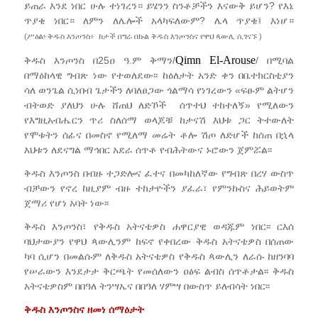
ይጠራ እንደ ነበር ሁሉ ተነገረን። ይሄንን ስንቶቻችን እናውቅ ይሆን? የእኔ
ጥያቄ ነበር። ለምን ለሌሎች አላካፍለውም? ሌላ ጥያቄ፤ እነሆ።
(ሥዕል፦ቅዱስ እንጦንስ፥ ከታች በግራ በኩል
ቅዱስ እንጦንስና የዋህ ጳውሊ ሲገናኙ
)
Qimn El-Arouse
ቅዱስ እንጦንስ በ25ዐ ዓ.ም ቅማን/
/ በሚባል
በማዕከላዊ ግብጽ ነው የተወለደው፡፡ ከዕለታት አንድ ቀን በቤተክርስቲያን
ሳለ ወንጌል ሲነበብ ጌታችን ለባለፀጋው ጎልማሳ የነገረውን «ፍፁም ልትሆን
ብትወድ ያለህን ሁሉ ሸጠህ ለድኾች ሰጥተህ ተከተለኝ» የሚለውን
የእግዚአብሔርን ጥሪ ስለሰማ ወላጆቹ ከታናሽ እህቱ ጋር ትተውለት
የሞቱትን ሰፊና በመስኖ የሚለማ መሬት ቶሎ ሽጦ ለድሆች ከሰጠ በኋላ
እህቱን ለደናግል ማኅበር አደራ ሰጥቶ የብሕትውና ኑሮውን ጀምሯል፡፡
ቅዱስ እንጦንስ በብዙ ተጋድሎና ፈተና በመካከለኛው የግብጽ በረሃ ውስጥ
ብቻውን የኖረ ከዚያም ብዙ ተከታዮችን ያፈራ፣ የምንኩስና ሕይወትም
ጀማሪ የሆነ አባት ነው፡፡
ቅዱስ እንጦንስ፣ የቅዱስ አትናቴዎስ ሐዋርያዊ ወዳጁም ነበር፡፡ ርእሰ
ባህታውያን የዋህ ጳውሊንም ከፍኖ የቀበረው ቅዱስ አትናቴዎስ በሰጠው
ካባ ሲሆን በመልሱም ለቅዱስ አትናቴዎስ የቅዱስ ጳውሊን ለራሱ ከዘንባባ
የሠራውን እንደታታ ቅርጫት የመሰለውን ዐፅፍ ልብስ ሰጥቶታል፡፡ ቅዱስ
አትናቴዎስም በበዓለ ትንሣኤና በበዓለ ሃምሣ በውስጥ ይለብሳት ነበር፡፡
ቅዱስ እንጦንስና ዘመነ ሰማዕታት