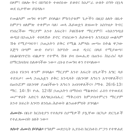
በጾም፣ በጸሎ ትና በስግደት ተወስነው ይቆዩና ከአሥራ ሁለት ሰዓት በኋላ
ወደ ቤታቸው ይሄዳሉ፡፡
የመልካም መዓዛ ቀንም ይባላል፡፡ ምክንያቱም ጌታችን በዚህ ዕለት በቤተ
ስምዖን ዘለምጽ ተቀምጦ ሳለ፣ መላ ሕይወቷን ለዝሙት አስገዝታ ትኖር
የነበረችው ማርያም እንተ እፍረት፣ /ባለሽቱዋ ማርያም/፤ «ከእንግዲህ
ወዲህ በኃጢአት ተበላሽቶ ይኖር የነበረውን ሕይወቴን እንደዚህ መልካም
ሽቱ የሚያጣፍጥ፣ ኃጢአትን ይቅር የሚል አምላክ መጣ» ስትል ዋጋው
እጅግ በጣም ውድ የሆነ፣ ከሦስት መቶ ዲናር በላይ የሚያወጣ፣
በአልባስጥሮስ ብልቃጥ የተሞላ ሽቱ ይዛ በመሔድ በጠጉሩ /በራሱ/ ላይ
በማርከፍከፍ ስለቀባችው ነው፡፡ ረቡዕ የመዓዛ ቀን የተባለው፡፡
ረቡዕ የእንባ ቀንም ይባላል፡፡ ማርያም እንተ እፍረት በጌታችን እግር ላይ
ተደፍታ፣ መላ ኃጢአቷን ይቅር እንዲላት በእንባዋ እግሩን አጥባዋለችና፤
በጠጉሯም በእንባዋ ያጠበችውን እግሩን አብሳዋለችና፡፡ /ማቴ. 26፣6-13፣
ማር. 14፣.9፣ ዮሐ. 12፣8/ ኃጢአትን በማሰብ ማልቀስና ራስን የተወደደ
መሥዋዕት አድርጎ ለእግዚአብሔር ማቅረብን ከምታስተምረን ማርያም
እንተ እፍረት እንባን ለንስሐ ሕይወት ልንጠቀምበት ይገባል፡፡
ሐሙስ፡-
በቤተ ክርስቲያን የተለያዩ ስያሜዎች ያሏቸው በርካታ ድርጊቶች
የተፈጸሙበት ዕለት ነው፡፡
ጸሎተ ሐሙስ ይባላል፡፡
የዓለም መድኃኒት ኢየሱስ ክርስቶስ ሥጋን የተዋሐደ