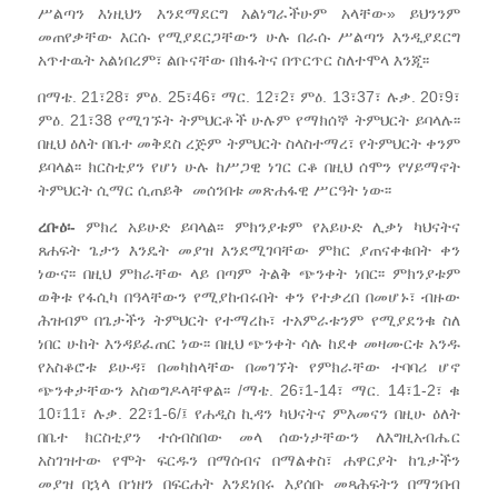
ሥልጣን እነዚህን እንደማደርግ አልነግራችሁም አላቸው» ይህንንም
መጠየቃቸው እርሱ የሚያደርጋቸውን ሁሉ በራሱ ሥልጣን እንዲያደርግ
አጥተዉት አልነበረም፣ ልቡናቸው በክፋትና በጥርጥር ስለተሞላ እንጂ፡፡
በማቴ. 21፣28፣ ምዕ. 25፣46፣ ማር. 12፣2፣ ምዕ. 13፣37፣ ሉቃ. 20፣9፣
ምዕ. 21፣38 የሚገኙት ትምህርቶች ሁሉም የማክሰኞ ትምህርት ይባላሉ፡፡
በዚህ ዕለት በቤተ መቅደስ ረጅም ትምህርት ስላስተማረ፣ የትምህርት ቀንም
ይባላል፡፡ ክርስቲያን የሆነ ሁሉ ከሥጋዊ ነገር ርቆ በዚህ ሰሞን የሃይማኖት
ትምህርት ሲማር ሲጠይቅ መሰንበቱ መጽሐፋዊ ሥርዓት ነው፡፡
ረቡዕ፡-
ምክረ አይሁድ ይባላል፡፡ ምክንያቱም የአይሁድ ሊቃነ ካህናትና
ጸሐፍት ጌታን እንዴት መያዝ እንደሚገባቸው ምክር ያጠናቀቁበት ቀን
ነውና፡፡ በዚህ ምክራቸው ላይ በጣም ትልቅ ጭንቀት ነበር፡፡ ምክንያቱም
ወቅቱ የፋሲካ በዓላቸውን የሚያከብሩበት ቀን የተቃረበ በመሆኑ፣ ብዙው
ሕዝብም በጌታችን ትምህርት የተማረኩ፣ ተአምራቱንም የሚያደንቁ ስለ
ነበር ሁከት እንዳይፈጠር ነው፡፡ በዚህ ጭንቀት ሳሉ ከደቀ መዛሙርቱ አንዱ
የአስቆሮቱ ይሁዳ፣ በመካከላቸው በመገኘት የምክራቸው ተባባሪ ሆኖ
ጭንቀታቸውን አስወግዶላቸዋል፡፡ /ማቴ. 26፣1-14፣ ማር. 14፣1-2፣ ቁ
10፣11፣ ሉቃ. 22፣1-6/፤ የሐዲስ ኪዳን ካህናትና ምእመናን በዚሁ ዕለት
በቤተ ክርስቲያን ተሰብስበው መላ ሰውነታቸውን ለእግዚአብሔር
አስገዝተው የሞት ፍርዱን በማሰብና በማልቀስ፣ ሐዋርያት ከጌታችን
መያዝ በኋላ በኀዘን በፍርሐት እንደነበሩ እያሰቡ መጻሕፍትን በማንበብ