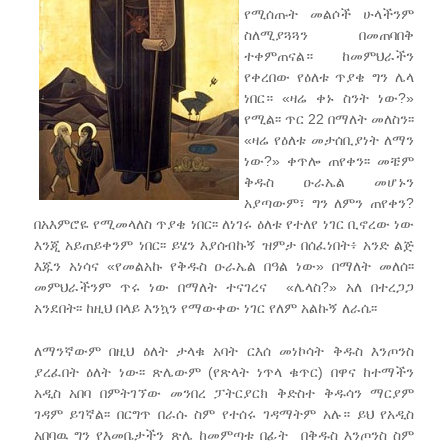
የሚሰጡት መልሶች ሁላችንም
ስለሚያጓጓን በመጠባበቅ
ተቀምጠናል። ከመምህራችን
የቀረበው የዕለቱ ጥያቄ ግን ሌላ
ነበር። «ዛሬ ቀኑ ስንት ነው?»
የሚል፡፡ ጥር 22 በማለት መለስን፡፡
«ዛሬ የዕለቱ መታሰቢያነት ለማን
ነው?» ቀጥሎ ጠየቀን፡፡ መቼም
ቅዱስ ዑራኤል መሆኑን
አያጣውም፣ ግን ለምን ጠየቀን?
በአእምሮዬ የሚመላለስ ጥያቄ ነበር፡፡ ለነገሩ ዕለቱ የተለየ ነገር ቢኖረው ነው
እንጂ አይጠይቀንም ነበር፡፡ ይሄን እያሰብኩኝ ዝምታ በሰፈነበት፥ አንድ ልጅ
እጁን አነሳና «የመልአኩ የቅዱስ ዑራኤል በዓል ነው» በማለት መለሰ፡፡
መምህራችንም ጥሩ ነው በማለት ተናገረና «ሌላስ?» አለ በተረጋጋ
አንደበት፡፡ ከዚህ በላይ እንኳን የማውቀው ነገር የለም አልኩኝ ለራሴ፡፡
ለማንኛውም በዚህ ዕለት ታላቁ አባት ርእሰ መነኮሳት ቅዱስ እንጦንስ
ያረፈበት ዕለት ነው፡፡ ጽሌውም (የጽላት ነጥላ ቁጥር) በዋና ከተማችን
አዲስ አበባ በምትገኘው መንበረ ፓትርያርክ ቅድስተ ቅዱሳን ማርያም
ገዳም ይገኛል፡፡ በርግጥ በራሱ ስም የተሰሩ ገዳማትም አሉ። ይህ የአዲስ
አበባዉ ግን የእመቤታችን ጽሌ ከመምጣቱ በፊት በቅዱስ እንጦንስ ስም