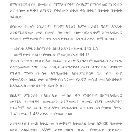
በማስነገርና ተስፋ በመስጠት /በማጽናናት/፣ ሱባኤም በማስቆጠር ማንነቱን
እና የሰው ልጆችን ለማዳን ያቀደውን ዕቅድ ቀስ በቀስ፣ በጥቂት በጥቂቱ
ገልጧል፡፡
በየዘመኑ የተነሱ ነቢያትም ምንም እንኳን አምላክ ይህን ዓለም እንዴት
እንደሚያድነው ሙሉ በሙሉ ግልጥልጥ ብሎ ባይረዱትም እግዚአብሔር
ዓለሙን የሚያድንበትን ቀን እንዲያቀርበው እንዲህ እያሉ ይማፀኑ ነበር፡፡
– «አቤቱ እጅህን ከሰማያት ልከህ አድነን» /መዝ. 143.17/
– «ሰማያትን ቀደህ ብትወርድ ምነው)» /ኢሳ.64.1/
ቅዱስ ጴጥሮስ በሁለተኛው መልእክቱ እንደሚነግረንም በመንፈስ እየተነዱ
ስለሚመጣው ነገር ሁሉ ትንቢት ተናግረዋል፤ ሱባዔ ቀጥረዋል፤ ህዝቡም
የጌታን ማዳን በተስፋ እንዲጠብቅ አስተምረዋል፡፡ ጌታ ሰው ሁኖ
የተወለደው ከዚህ ሁሉ ዝግጅት በኋላ ነው፡፡ የአዳኙ መሲህ መወለድ በተለይ
ከእስራኤል ዘንድ በጉጉት ይጠበቅ ነበር፡፡
በዚህም ምክንያት ከእስራኤል መካከል ቅን የነበሩትና በእግዚአብሔር
መንገድ የተጓዙት፤ «መሲሁን አገኘነው»፤ «ሙሴ በህግ መጻሕፍት፣
ነቢያትም ስለ እርሱ የጻፉለትን የናዝሬቱን ኢየሱስን አገኘነው» /ዮሐ.
1.41፣ ዮሐ. 1.45/ እያሉ ተከትለውታል፡፡
እንግዲህ ይህ ታሪክ ከተፈፀመ ጌታችንም ከተወለደ እነሆ ከ2000 ዓመታት
በላይ አልፎታል፡፡ እኛም የተደረገውን ሁሉ በትውፊት ተቀብለን