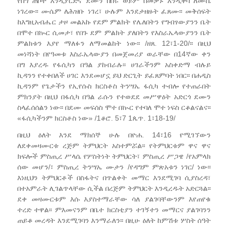
የበግ ጠቦት እንዲያርድና ደሙን በበሩ ወይም በመቃኑ እንዲቀባ ለሙሴ
ነገረው፡፡ ሙሴም ለሕዝቡ ነገረ፣ ሁሉም እንደታዘዙት ፈጸሙ፡፡ መቅሰፍት
ከእግዚአብሔር ታዞ መልአኩ የደም ምልክት የሌለበትን የግብፃውያንን ቤት
በሞተ በኲር ሲመታ፣ የበጉ ደም ምልክት ያለበትን የእስራኤላውያንን ቤት
ምልክቱን እያየ ማለፉን ለማመልከት ነው፡፡ /ዘጸ. 12፣1-20/፡፡ በዚህ
መነሻነት በየዓመቱ እስራኤላውያን በመጀመሪያ ወራቸው በ14ኛው ቀን
በግ እያረዱ የፋሲካን በዓል ያከብራሉ፡፡ ሀገራችንም አስቀድማ ብሉይ
ኪዳንን የተቀበለች ሀገር እንደመሆኗ ይህ ድርጊት ይፈጸምባት ነበር፡፡ በሐዲስ
ኪዳንም የጌታችን የኢየሱስ ክርስቶስ ትንሣኤ ፋሲካ ተብሎ የተጠራበት
ምክንያት በዚህ በፋሲካ በዓል ራሱን የተወደደ መሥዋዕት አድርጎ ደሙን
ስላፈሰሰልን ነው፡፡ በደሙ መፍሰስ ሞተ በኲር የተባለ ሞተ ነፍስ ርቆልናልና፡፡
«ፋሲካችንም ክርስቶስ ነው» /1ቆሮ. 5፣7 1ጴጥ. 1፣18-19/
በዚህ ዕለት እንደ ማክሰኞ ሁሉ በዮሐ. 14፣16 የሚገኘውን
ለደቀመዛሙርቱ ረጅም ትምህርት አስተምሯል፡፡ የትምህርቱም ዋና ዋና
ክፍሎች ምስጢረ ሥላሴ የሦስትነት ትምህርት፣ ምስጢረ ሥጋዌ /የአምላክ
ሰው መሆን/፣ ምስጢረ ትንሣኤ ሙታን /የዳግም ምጽአቱን ነገር/ ነው፡፡
እነዚህን ትምህርቶች በስፋትና በጥልቀት መማር እንደሚገባ ሲያስረዳ፣
በተአምራት ሊገልጥላቸው ሲችል በረጅም ትምህርት እንዲረዱት አድርጓል፡፡
ደቀ መዛሙርቱም እሱ እያስተማራቸው ሳለ ያልገባቸውንም እየጠየቁ
ተረድ ተዋል፡፡ ምእመናንም በቤተ ክርስቲያን ተገኝተን መማርና ያልገባንን
ጠይቆ መረዳት እንደሚገባን እንማራለን፡፡ በዚሁ ዕለት ከምሽቱ ሦስት ሰዓት