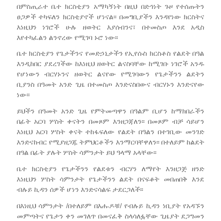
በምስጢራተ ቤተ ክርስቲያን አማካኝነት በዚህ በድኅነት ጉዞ የተሰጡትን
ፀጋዎች ተካፍለን ክርስቲያኖች ሆነናል፡፡ በመግቢያችን እንዳየነው ክርስትና
እነዚህን ነገሮች ሁሉ ዘወትር እያሰብንና፣ በተመስጦ እንደ አዲስ
እየተካፈልን ልንኖረው የሚገባ ኑሮ ነው፡፡
ቤተ ክርስቲያን የጌታችንና የመድኃኒታችን የኢየሱስ ክርስቶስ የልደት በዓል
እንዲከበር ያደረገችው ከእነዚህ ዘወትር ልናስባቸው ከሚገቡ ነገሮች አንዱ
የሆነውን ብርሃኑንና ዘወትር ልናየው የሚገባውን የጌታችንን ልደትን
ቢያንስ በዓመት አንድ ጊዜ በተመስጦ እንድናስበውና ብርሃኑን እንድናየው
ነው፡፡
ይህችን በዓመት አንድ ጊዜ የምትመጣዋን በዓልም ቢሆን ከማክበራችን
በፊት አርባ ሦስት ቀናትን በመጾም እንዘጋጃለን፡፡ በመጾም ብቻ ሳይሆን
እነዚህ አርባ ሦስት ቀናት ተከፋፍለው የልደት በዓልን በተገቢው መንገድ
እንድናከብር የሚያዘጋጁ ትምህርቶችን እንማርባቸዋለን፡፡ በተለይም ከልደት
በዓል በፊት ያሉት ሦስት ሳምንታት ይህ ዓላማ አላቸው፡፡
ቤተ ክርስቲያን የጌታችንን የልደቱን ብርሃን ለማየት እንዘጋጅ ዘንድ
እነዚህን ሦስት ሳምንታት የጌታችንን ልደት በናፍቆት መበጠበቅ እንደ
ብሉይ ኪዳን ሰዎች ሆነን እንድናሳልፍ ታደርጋለች፡፡
በእነዚህ ሳምንታት /በተለይም በእሑዶቹ/ የብሉይ ኪዳን ነቢያት የአዳኙን
መምጣትና የጌታን ቀን መገለጥ በመናፈቅ ስላሳለፏቸው ጊዜያት ደጋግመን