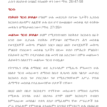
ራሱን ለአይሁድ አሳልፎ የሰጠበት ቀን ነው፡፡ ማቴ. 26፣47-58
ዓርብ-
የስቅለት ዓርብ ይባላል፡፡
የዓለም ሁሉ መድኃኒት የሆነው ጌታችን ኢየሱስ
ክርሰቶስ ለአዳምና ለልጆቹ ሁሉ ቤዛ ሆኖ በመልዕልተ መስቀል ላይ ተሰቅሎ
መዋሉን ለማስታወስ ነው፡፡ /ማቴ. 27፣35/፡፡
መልካሙ ዓርብ ይባላል፡፡
ይህም የሚያስገነዝበን ከስቅለተ ክርስቶስ በፊት
አንድ ሰው ሲያጠፋ ተሰቅሎ ይሞታል፡፡ በሮማውያን ሕግ መስቀል
የወንጀለኞች መቅጫ ምልክት ነበር፡፡ በዚህ ዕለት የወንጀለኞች መቅጫ
ምልክት የነበረውን መስቀል ጌታችን በደሙ ቀድሶ የምሕረት ምልክት፣
የሕይወት አርማ፣ የዲያብሎስ ድል መንሻ ስለ አደረገው፣ በሞቱ መልካሙን
ሕይወትን ስለአገኘን መልካሙ ዓርብ ተብሏል፡፡
የትንሣኤን በዓል ለማክበር ወደ ኢየሩሳሌም የሚሔዱ ምእመናን ሁሉ
በዕለተ ዓርብ መከራውን ለማሰብ ከቤተ ጲላጦስ እስከ ጎልጎታ መቃብረ
ክርስቶስ ድረስ ጉዞ ያደርጋሉ፡፡ ጉዞ የሚደረግባቸውም አሥራ ሦስቱ
ሕማማተ መስቀል የተፈጸሙባቸው ቦታዎች ናቸው፡፡
በዚህ ዕለት በቤተ ክርስቲያን ተገኝተው መከራውን በማሰብ ሲሰግዱ
የሚውሉ እንዳሉ ሁሉ፤ በአንጻሩ ደግሞ በስም ክርስቲያን ተብለን
ከምንጠራው መካከል፣ ተድላ ደስታ በሚፈጸምባ ቸው ሥፍራዎች ክፉ
ሥራ ስንፈጽም የምንውል አንጠፋም፡፡ እንዲህ የምናደርግ ሁሉ በአለፈው