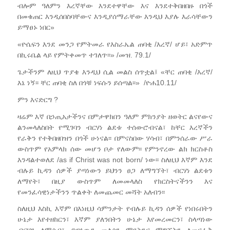
ብሎም ዓለምን እረኛቸው እንደተዋቸው እና እንደተቅበዘበዙ በጎች
በመቁጠር እንዲሰበስባቸውና እንዲያሰማራቸው እንዲህ እያሉ እራሳቸውን
ይማፀኑ ነበር»
«ዮሴፍን እንደ መንጋ የምትመራ የእስራኤል ጠባቂ /እረኛ/ ሆይ፣ አድምጥ
በኪሩቤል ላይ የምትቀመጥ ተገለጥ፡፡» /መዝ. 79.1/
ጌታችንም ለዚህ ጥያቄ እንዲህ ሲል መልስ ሰጥቷል፤ «ቸር ጠባቂ /እረኛ/
እኔ ነኝ፡፡ ቸር ጠባቂ ስለ በጎቹ ነፍሱን ይሰጣል፡፡» /ዮሐ10.11/
ምን እናድርግ ?
ዛሬም እኛ በኃጢአታችንና በምታዋክበን ዓለም ምክንያት ዘወትር ልናየውና
ልንመላለስበት የሚገባን ብርሃነ ልደቱ ተሰውሮብናል፣ ከቸር እረኛችን
የራቅን የተቅበዘበዝን በጎች ሁነናል፡፡ በምናስበው ሃሳብ፣ በምንሰራው ሥራ
ውስጥም የአምላክ ሰው መሆን ቦታ የለውም፡፡ የምንኖረው ልክ ክርስቶስ
እንዳልተወለደ /as if Christ was not born/ ነው፡፡ ስለዚህ እኛም እንደ
ብሉይ ኪዳን ሰዎች ያጣነውን ይህንን ፀጋ ለማግኘት፣ ብርሃነ ልደቱን
ለማየት፣ በዚያ ውስጥም ለመመላለስ የክርስትናችንን እና
የመንፈሳዊነታችንን ጥልቀት ለመጨመር መሻት አለብን፡፡
ስለዚህ እስኪ እኛም በእነዚህ ሳምንታት የብሉይ ኪዳን ሰዎች የነበሩበትን
ሁኔታ እየተዘከርን፣ እኛም ያለንበትን ሁኔታ እየመረመርን፣ ስላጣነው