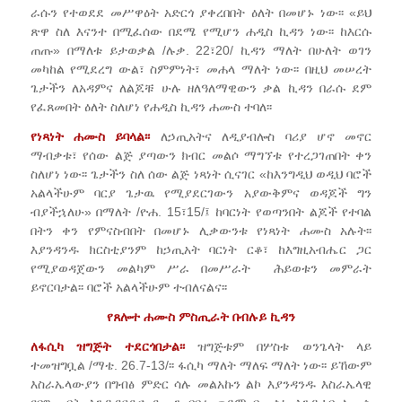
ራሱን የተወደደ መሥዋዕት አድርጎ ያቀረበበት ዕለት በመሆኑ ነው፡፡ «ይህ
ጽዋ ስለ እናንተ በሚፈሰው በደሜ የሚሆን ሐዲስ ኪዳን ነው፡፡ ከእርሱ
ጠጡ» በማለቱ ይታወቃል /ሉቃ. 22፣20/ ኪዳን ማለት በሁለት ወገን
መካከል የሚደረግ ውል፣ ስምምነት፣ መሐላ ማለት ነው፡፡ በዚህ መሠረት
ጌታችን ለአዳምና ለልጆቹ ሁሉ ዘለዓለማዊውን ቃል ኪዳን በራሱ ደም
የፈጸመበት ዕለት ስለሆነ የሐዲስ ኪዳን ሐሙስ ተባለ፡፡
የነጻነት ሐሙስ ይባላል፡፡
ለኃጢአትና ለዲያብሎስ ባሪያ ሆኖ መኖር
ማብቃቱ፣ የሰው ልጅ ያጣውን ክብር መልሶ ማግኘቱ የተረጋገጠበት ቀን
ስለሆነ ነው፡፡ ጌታችን ስለ ሰው ልጅ ነጻነት ሲናገር «ከእንግዲህ ወዲህ ባሮች
አልላችሁም ባርያ ጌታዉ የሚያደርገውን አያውቅምና ወዳጆች ግን
ብያችኋለሁ» በማለት /ዮሐ. 15፣15/፤ ከባርነት የወጣንበት ልጆች የተባል
በትን ቀን የምናስብበት በመሆኑ ሊቃውንቱ የነጻነት ሐሙስ አሉት፡፡
እያንዳንዱ ክርስቲያንም ከኃጢአት ባርነት ርቆ፣ ከእግዚአብሔር ጋር
የሚያወዳጀውን መልካም ሥራ በመሥራት ሕይወቱን መምራት
ይኖርባታል፡፡ ባሮች አልላችሁም ተብለናልና፡፡
የጸሎተ ሐሙስ ምስጢራት በብሉይ ኪዳን
ለፋሲካ ዝግጅት ተደርጎበታል፡፡
ዝግጅቱም በሦስቱ ወንጌላት ላይ
ተመዝግቧል /ማቴ. 26.7-13/፡፡ ፋሲካ ማለት ማለፍ ማለት ነው፡፡ ይኸውም
እስራኤላውያን በግብፅ ምድር ሳሉ መልአኩን ልኮ እያንዳንዱ እስራኤላዊ