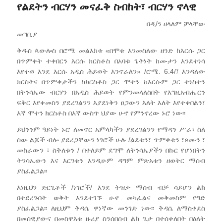
የልደትን ብርሃን መናፈቅ ስብከት፣ ብርሃን ኖላዊ
በዲ/ን ዘላለም ቻላቸው
መግቢያ
ቅዱስ ጳውሎስ በሮሜ መልእክቱ «በሞቱ እንመስለው ዘንድ ከእርሱ ጋር
በጥምቀት ተቀበርን እርሱ ክርስቶስ በአባቱ ጌትነት ከሙታን እንደተነሳ
እየተወ እንደ እርሱ አዲስ ሕይወት እንኖራለን» /ሮሜ. 6.4/፤ እንዳለው
ክርስትና በጥምቀታችን ከክርስቶስ ጋር ሞተን ከእርሱም ጋር ተነስተን
በትንሳኤው ብርሃን በአዲስ ሕይወት የምንመላለስበት የእግዚአብሔርን
ፍቅር እየቀመስን ያደረገልንን እያደነቅን ፀጋውን እለት እለት እየተቀበልን፣
እኛ ሞተን ክርስቶስ በእኛ ውስጥ ህያው ሁኖ የምንኖረው ኑሮ ነው፡፡
ይህንንም ዓይነት ኑሮ ለመኖር አምላካችን ያደረገልንን የማዳን ሥራ፣ ስለ
ሰው ልጆች ብሎ ያደረጋቸውን ነገሮች ሁሉ /ልደቱን፣ ጥምቀቱን ፣ጾሙን ፣
መከራውን ፣ ስቅለቱን / በተለይም ደግሞ ለትንሳኤያችን በኩር የሆነበትን
ትንሳኤውን እና እርገቱን እንዲሁም ዳግም ምጽአቱን ዘወትር ማሰብ
ያስፈልጋል፡፡
እነዚህን ድርጊቶች /ነገሮች/ እንደ ትዝታ ማሰብ ብቻ ሳይሆን ልክ
በተደረጉበት ወቅት እንደተገኙ ሁኖ መካፈልና መቅመስም የግድ
ያስፈልጋል፡፡ ለዚህም ቅዳሴ ዋነኛው መንገድ ነው፡፡ ቅዳሴ ለማስቀደስ
በመሰዊያውና በመስዋእቱ ዙሪያ ስንሰበሰብ ልክ ጌታ በተሰቀለበት በዕለት