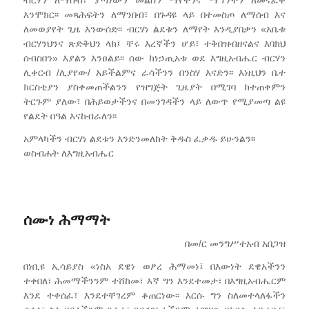
ብርሃን ለማሰብ፣ ያጣነውን መልሰን ማየትንና ማግኘትን ለመናፈቅ
እንሞክር፡፡ መጻሕፍትን ለማንበብ፣ በጉዳዩ ላይ በተመስጦ ለማሰብ እና
ለመወያየት ጊዜ እንውሰድ፡፡ ብርሃነ ልደቱን ለማየት እንዲያበቃን «አቤቱ
ብርሃንህንና ጽድቅህን ላክ፤ ቸሩ እረኛችን ሆይ፣ ተቅበዝብዘናልና እባክህ
ሰብስበን» እያልን እንፀልይ፡፡ ሰው ከነኃጢአቱ ወደ እግዚአብሔር ብርሃን
ሊቀርብ /ሊያየው/ አይችልምና ራሳችንን በንስሃ እናድን፡፡ እነዚህን ቤተ
ክርስቲያን ያስቀመጠችልንን የዝግጅት ጊዜያት በሚገባ ከተጠቀምን
ትርጉም ያለው፣ በሕይወታችንና በመንገዳችን ላይ ለውጥ የሚያመጣ ልዩ
የልደት በዓል እናከብራለን፡፡
አምላካችን ብርሃነ ልደቱን እንድንመለከት ቅዱስ ፈቃዱ ይሁንልን፡፡
ወስብሐት ለእግዚአብሔር
ሰሙነ ሕማማት
በመ/ር መንግሥተአብ አበጋዝ
በነቢዩ ኢሳይያስ «ነስአ ደዌነ ወፆረ ሕማመነ፤ በእውነት ደዌአችንን
ተቀበለ፣ ሕመማችንንም ተሸከመ፣ እኛ ግን እንደተመታ፣ በእግዚአብሔርም
እንደ ተቀሰፈ፣ እንደተቸገረም ቆጠርነው፡፡ እርሱ ግን ስለመተላለፋችን