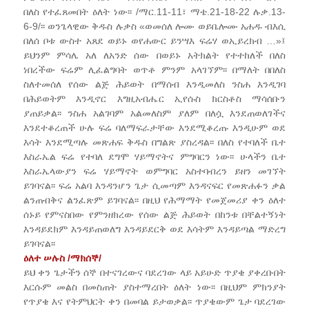
በለስ የተፈጸመበት ዕለት ነው፡፡ /ማር.11-11፣ ማቴ.21-18-22 ሉቃ.13-
6-9/፡፡ ወንጌላዊው ቅዱስ ሉቃስ «ወመሰለ ሎሙ ወይቤሎሙ አሐዱ ብእሲ
በለሰ ቦቱ ውስተ አጸደ ወይኑ ወየሐውር ይንሣእ ፍሬሃ ወኢይረክብ …»፤
ይህንም ምሳሌ አለ ለአንድ ሰው በወይኑ አትክልት የተተከለች በለስ
ነበረችው ፍሬም ሊፈልግባት ወጥቶ ምንም አላገኘም፡፡ በማለት በበለስ
ስለተመሰለ የሰው ልጅ ሕይወት በማሰብ እንዲመለስ ንስሐ እንዲገባ
በሕይወትም እንዲኖር እግዚአብሔር ኢየሱስ ክርስቶስ ማሳሰቡን
ያጠይቃል፡፡ ንስሐ አልገባም አልመለስም ያለም በለሷ እንደጠወለገችና
እንደተቆረጠች ሁሉ ፍሬ ባለማፍራታቸው እንደሚቆረጡ እንዲሁም ወደ
እሳት እንደሚጣሉ መጽሐፍ ቅዱስ በግልጽ ያስረዳል፡፡ በለስ የተባለች ቤተ
እስራኤል ፍሬ የተባለ ደግሞ ሃይማኖትና ምግባርን ነው፡፡ ሁላችን ቤተ
እስራኤላውያን ፍሬ ሃይማኖት ወምግባር አስተባብረን ይዘን መገኘት
ይገባናል፡፡ ፍሬ አልባ እንዳንሆን ጌታ ሲመጣም እንዳናፍር የመጽሐፉን ቃል
ልንጠብቅና ልንፈጽም ይገባናል፡፡ በዚህ የሕማማት የመጀመሪያ ቀን ዕለተ
ሰኑይ የምናስበው የምንዘክረው የሰው ልጅ ሕይወት በከንቱ በቸልተኝነት
እንዳይደክም እንዳይጠወለግ እንዳይደርቅ ወደ እሳትም እንዳይጣል ማድረግ
ይገባናል፡፡
ዕለተ ሠሉስ /ማክሰኞ/
ይህ ቀን ጌታችን ሰኞ በተናገረውና ባደረገው ላይ አይሁድ ጥያቄ ያቀረቡበት
እርሱም መልስ በመስጠት ያስተማረበት ዕለት ነው፡፡ በዚህም ምክንያት
የጥያቄ እና የትምህርት ቀን በመባል ይታወቃል፡፡ ጥያቄውም ጌታ ባደረገው