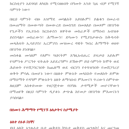
ክርስቲያን አደባባይ ለካህኑ የሚናዘዙበት በዓመት አንድ ጊዜ ብቻ የሚገኝ
ሳምንት ነው፡፡
በዚህ ሳምንት ብዙ አዝማደ መባልእት አይበሉም፤ ይልቁን በመራብ
በመጠማት በመውጣት በመውረድ በመስገድ በመጸለይ በመጾም በየሰዓቱ
የጌታችን የኢየሱስ ክርስቶስን ጸዋትወ መከራዎች በማሰብ አብዝቶ
ይሰገዳል፡፡ መከራውን፣ ሕማሙን፣ ድካሙን የሚያስታውሱ ከቅዱሳት
መጻሕፍት ኢሳይያስ፣ ኤርምያስ መዝሙረ ዳዊት ግብረ ሕማማት ወዘተ
በየሰዓቱ ይነበባል፡፡
መስቀል መሳለም የለም፡፡ ካህናትም እግዚአብሔር ይፍታህ አይሉም
የሳምንቱ ሥርዓተ ፍትሐት አይደረግም፡፡ ይኸውም ይህ ሳምንት ከሞት ወደ
ሕይወት የተሸጋገርንበት ከጨለማ ወደ ብርሃን የተጓዝንበት የመሸጋገሪያ
ወቅት ምሳሌ በመሆኑ ነው፡፡ በዕለተ ምጽአት መላእክት የመለከት ድምጽ
በማሰማት የዳግም ምጽአትን ዕለት ለማሳሰብ ምእመናን ጥሪውን ሰምተው
ለዚህም አስቀድመው ተዘጋጅተው የበዓሉ ታዳሚዎች መሆናቸውን
በማጠየቅ በዚህ ሳምንት ዲያቆኑ ቃጭል እየመታ በየሰዓቱ ምእመናኑን
ያሳስባል፡፡
በሰሙነ ሕማማት የሚገኙ ዕለታትና ስያሜያት
ዕለተ ሰኑይ /ሰኞ/
ይህ ዕለት አንጾሖተ ቤተ መቅደስ /የቤተ መቅደስ መንጻት/ እና መርገመ