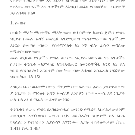
ናፍቆት የገለጡባቸው እና ይህንን አስመልክተው ያስተማሩባቸው ሦስት
የተለያዩ መንገዶች እና ጌታችንም ለእነዚህ መልስ የሰጠባቸው ሁኔታዎች
ይታሰቡባቸዋል፡፡
1. ስብከት
ስብከት ማለት ማስተማር ማለት ነው፡፡ ይህ ሳምንት ከሙሴ ጀምሮ የነበሩ
ነቢያት በሙሉ አዳኝ /መሲህ/ እንደሚመጣ ማስተማራቸው ጌታችንም
እነርሱ ይመጣል ብለው ያስተማሩለት እኔ ነኝ ብሎ ራሱን መግለጡ
የሚታሰብበት ነው፡፡
ሙሴ ለጊዜው የጌታችን ምሳሌ ለሆነው ለኢያሱ ፍጻሜው ግን ለጌታችን
በሆነው ትንቢቱ «አምላክህ እግዚአብሔር ከወንድሞችህ እንደ እኔ ያለ
ነቢይ ያስነሳልሃል፤ እርሱንም ስሙት፡፡» ብሎ ለሕዝበ እስራኤል ነግሯቸው
ነበር፡፡ /ዘዳ. 18.15/
እግዚአብሔር ወልድም በሥጋ ማርያም በተገለጠ ጊዜ ራሱን ያስተዋወቀው
ያ ነቢያት የተናገሩለት አዳኝ /መሲህ/ እንደሆነ ነው፡፡ «ሙሴ እና ነቢያት
ሁሉ ስለ እኔ ይናገራሉ፡፡» ይላቸው ነበር፡፡
ትንቢቱን ያውቁ የነበሩ በእግዚአብሔር መንገድ የሚሄዱ እስራኤላውያንም
«መሲሁን አገኘነው»፣ «ሙሴ በህግ መጻሕፍት፣ ነበያትም ስለ እርሱ
የጻፈለትን የናዝሬቱን ኢየሱስን አገኘነው» እያሉ ተከትለውታል፡፡ /ዮሐ.
1.41፣ ዮሐ. 1.45/