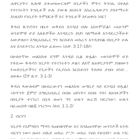
ሐዋርያትና ሌሎቹ ደቀመዛሙርቱም ከጌታችን ሞትና ትንሳኤ በተለይ
የተነገሩትን ትንቢቶች ሁሉ ያውቁ ለነበሩት እስራኤላውያን ያስተማሩት
እነዚህን የነቢያት ትምህርቶች እና ትንቢቶች እየጠቀሱ ነበር፤
ቅዱስ ጴጥሮስን በቤተ መቅደስ እንዲህ ብሎ አስተምሯል፤ «አሁንም
ወንድሞቼ ሆይ አለቆቻችሁ እንዳደረጉ ይህን ባለማወቅ እንዳደረጋችሁት
አውቃለሁ፡፡ እግዚአብሔር ግን ክርስቶስ መከራን እንዲቀበል በነቢያት ሁሉ
አፍ እንደተናገረ እንዲሁ ፈፀመ» /ሐዋ. 3.17-18/፡፡
በሁለተኛው መልእክቱ ደግሞ እንዲህ ሲል ጽፏል፡- «ወንድሞች ሆይ
የቀደሙ ቅዱሳን ነቢያት የተናገሩትን ቃልና ለእኛ ለሐዋርያትም ያዘዘውን
የመድኃኒታችንና የጌታችን የኢየሱስ ክርስቶስን ትእዛዝ ታስቡ ዘንድ…
ዕወቁ» /2ኛ ጴጥ. 3.1-3/
ቅዱስ ጳውሎስም በዕብራውያን መልእክቱ መግቢያ ላይ እንዲህ ብሏል፤
«ከጥንት ጀምሮ እግዚአብሔር በብዙ ዐይነትና በብዙ ጎዳና ለአባቶቻችን
በነቢያት ተናገረ፤ በኋላ ዘመን ግን ሁሉን ወራሽ ባደረገው፣ ሁሉን
በፈጠረበት በልጁ ነገረን፡፡» /ዕብ. 1.1-2/
2. ብርሃን
ነቢያት የአምላክን ማዳን ከጠበቁባቸው እና ከገለጡባቸው መንገዶች አንዱ
ብርሃን ነው፡፡ ዘመነ ብሉይ መከራ ሥጋ፣ መከራ ነፍስ የፀናበት፣ ሁሉ ነገር