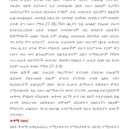
ንጹሕና ጻድቅ የሆነውን ጌታ የሰቀሉበት ዕለት ነው፡፡ ዕለቱም ጌታችን
መድኃኒታችን ኢየሱስ ክርስቶስ የዓለም ሁሉ መድኃኒት ለአዳምና ለልጆቹ
ሲል በመልእልተ መስቀል በቀራንዮ አደባባይ ተሰቅሎ መዋሉን የምናስብበት
ታላቅ ቀን ነው፡፡ /ማቴ.27-35-75/፡፡ በዚያን ጊዜ አሳልፎ የሰጠው ይሁዳ
እንደተፈረደበት አይቶ ተጸጸተ ሠላሳውንም ብር ለካህናት አለቆችና
ለሽማግሎች መልሶ ንጹሕ ደም አሳልፌ በመስጠቴ በድያለሁ አለ፡፡ እነርሱ
ግን እኛስ ምን አግዶን? አንተው ተጠንቀቅ አሉ፡፡ ብሩንም በቤተ መቅደስ
ጥሎ ሔደና ታንቆ ሞተ፡፡ የካህናት አለቆችም ብሩን አንሥተው የደም ዋጋ
ነውና ወደ መባ ልንጨምረው አልተፈቀደም አሉ፡፡ ተማክረውም የሸክላ
ሠሪ መሬት ለእንግዶች መቃብር ገዙበት፡፡ ስለዚህ ያ መሬት እስከ ዛሬ ድረስ
የደም መሬት ተባለ፡፡ /ማቴ.27-3-9/
የሰው ልጆች በዘር ኃጢአት /ቁራኝነት/ ይኖሩበት የነበረው የጨለማ
ሕይወት ያከተመበት ፍጹም ድኅነት ያገኙባት ታላቅ ዕለት ናት፡፡
ክርስቲያኖች ሁልጊዜም ዕለተ ዓርብ ሲመጣ ሕማሙን ስቅለቱን ሞቱን
የሚያስቡበት ጊዜ ነው፡፡ በሮማውያን ሕግና ሥርዓት መስቀል የወንጀለኞች
መቅጫ ምልክት የሕይወት መቅጫ አርማ ሆኖ ሳለ ለእኛ የዲያብሎስ ድል
መንሻ ስላደረገው በስቅለቱና በሞቱም ሕይወትን ስለአገኘን በዚህም
ምክንያት መልካሙ ዓርብ በመባል እንደሚታወቅ የቤተ ክርስቲያን አባቶች
ያትታሉ፡፡
ቀዳሜ ስዑር
ዕለተ ቅዳሜ እግዚአብሔር የሚታዩትንና የማይታዩትን፣ በእግር የሚሄዱትን