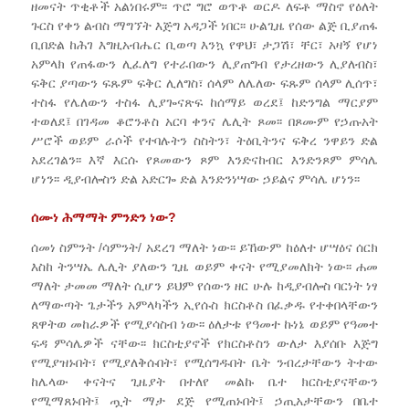
ዘመናት ጥቂቶች አልነበሩም፡፡ ጥሮ ግሮ ወጥቶ ወርዶ ለፍቶ ማስኖ የዕለት
ጉርስ የቀን ልብስ ማግኘት እጅግ አዳጋች ነበር፡፡ ሁልጊዜ የሰው ልጅ ቢያጠፋ
ቢበድል ከሕገ እግዚአብሔር ቢወጣ እንኳ የዋህ፣ ታጋሽ፣ ቸር፣ አዛኝ የሆነ
አምላክ የጠፋውን ሊፈለግ የተራበውን ሊያጠግብ የታረዘውን ሊያለብስ፣
ፍቅር ያጣውን ፍጹም ፍቅር ሊለግስ፣ ሰላም ለሌለው ፍጹም ሰላም ሊሰጥ፣
ተስፋ የሌለውን ተስፋ ሊያጐናጽፍ ከሰማይ ወረደ፤ ከድንግል ማርያም
ተወለደ፤ በገዳመ ቆሮንቶስ አርባ ቀንና ሌሊት ጾመ፡፡ በጾሙም የኃጡአት
ሥሮች ወይም ራሶች የተባሉትን ስስትን፣ ትዕቢትንና ፍቅረ ንዋይን ድል
አደረገልን፡፡ እኛ እርሱ የጾመውን ጾም እንድናከብር እንድንጾም ምሳሌ
ሆነን፡፡ ዲያብሎስን ድል አድርጐ ድል እንድንነሣው ኃይልና ምሳሌ ሆነን፡፡
ሰሙነ ሕማማት ምንድን ነው?
ሰመነ ስምንት /ሳምንት/ አደረገ ማለት ነው፡፡ ይኸውም ከዕለተ ሆሣዕና ሰርክ
እስከ ትንሣኤ ሌሊት ያለውን ጊዜ ወይም ቀናት የሚያመለክት ነው፡፡ ሐመ
ማለት ታመመ ማለት ሲሆን ይህም የሰውን ዘር ሁሉ ከዲያብሎስ ባርነት ነፃ
ለማውጣት ጌታችን አምላካችን ኢየሱስ ክርስቶስ በፈቃዱ የተቀበላቸውን
ጸዋትወ መከራዎች የሚያሳስብ ነው፡፡ ዕለታቱ የዓመተ ኩነኔ ወይም የዓመተ
ፍዳ ምሳሌዎች ናቸው፡፡ ክርስቲያኖች የክርስቶስን ውለታ እያሰቡ እጅግ
የሚያዝኑበት፣ የሚያለቅሱበት፣ የሚሰግዱበት ቤት ንብረታቸውን ትተው
ከሌላው ቀናትና ጊዜያት በተለየ መልኩ ቤተ ክርስቲያናቸውን
የሚማጸኑበት፤ ጧት ማታ ደጅ የሚጠኑበት፤ ኃጢአታቸውን በቤተ