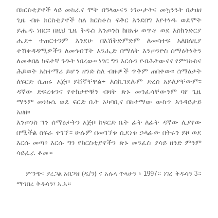
በክርስቲያኖች ላይ መከራና ሞት በዓላውናን ነገሠታትና መኳንንት በታዘዘ
ጊዜ ብዙ ክርስቲያኖች ስለ ክርስቶስ ፍቅር እንደበግ እየተነዱ ወደሞት
ይሔዱ ነበር፡፡ በዚህ ጊዜ ቅዱስ እንጦንስ ከበአቱ ወጥቶ ወደ እስክንድርያ
ሔደ÷ ተጠርተንም እንደሁ በእሽቅድምድም ለመሳተፍ አለበለዚያ
ተሽቀዳዳሚዎችን ለመጎብኘት እንሒድ በማለት እንጦንዮስ ሰማዕትነትን
ለመቀበል ከፍተኛ ጉጉት ነበረው፡፡ ነገር ግን እርሱን የብሕትውናና የምንኩስና
ሕይወት አስተማሪ ይሆን ዘንድ ስለ ብዙዎች ጥቅም ጠበቀው፡፡ ሰማዕታት
ለፍርድ ሲጠሩ አጅቦ ይሸኛቸዋል÷ እስኪገደሉም ድረስ አይለያቸውም፡፡
ዳኛው ድፍረቱንና የተከታዮቹን ብዛት ጽኑ መንፈሳቸውንም ባየ ጊዜ
ማንም መነኩሴ ወደ ፍርድ ቤት አካባቢና በከተማው ውስጥ እንዳይታይ
አዘዘ፡፡
እንጦንስ ግን ሰማዕታትን አጅቦ ከፍርድ ቤት ፊት ለፊት ዳኛው ሊያየው
በሚችል ስፍራ ተገኘ። ሁሉም በመገኘቱ ሲደነቁ ኃላፊው በትሩን ይዞ ወደ
እርሱ መጣ፥ እርሱ ግን የክርስቲያኖችን ጽኑ መንፈስ ያሳይ ዘንድ ምንም
ሳይፈራ ቆመ።
ምንጭ፡ ያረጋል አበጋዝ (ዲ/ን) ና አሉላ ጥላሁን ፣ 1997። ነገረ ቅዱሳን 3።
ማኅበረ ቅዱሳን፣ አ.አ።