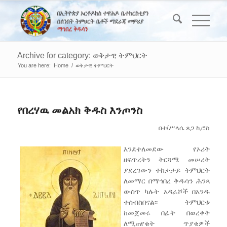
Archive for category: ወቅታዊ ትምህርት
You are here:
Home
/
ወቅታዊ ትምህርት
የበረሃዉ መልአክ ቅዱስ እንጦንስ
በተ/ሥላሴ ጸጋ ኪሮስ
እንደተለመደው የኦሪት
ዘፍጥረትን ትርጓሜ መሠረት
ያደረገውን ተከታታይ ትምህርት
ለመማር በማኅበረ ቅዱሳን ሕንጻ
ውስጥ ካሉት አዳራሾች በአንዱ
ተሰብስበናል፡፡ ትምህርቱ
ከመጀመሩ በፊት በወረቀት
ለሚጠየቁት ጥያቄዎች