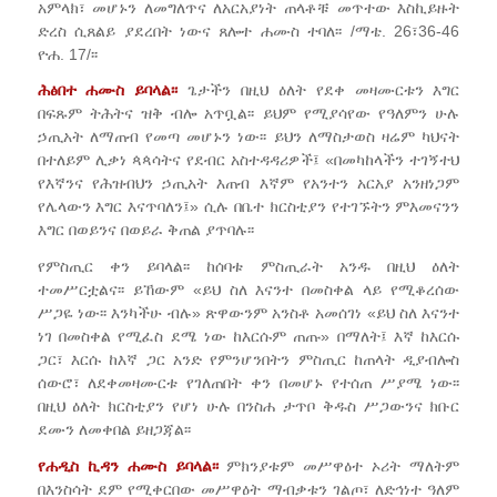
አምላክ፣ መሆኑን ለመግለጥና ለአርአያነት ጠላቶቹ መጥተው እስኪይዙት
ድረስ ሲጸልይ ያደረበት ነውና ጸሎተ ሐሙስ ተባለ፡፡ /ማቴ. 26፣36-46
ዮሐ. 17/፡፡
ሕፅበተ ሐሙስ ይባላል፡፡
ጌታችን በዚህ ዕለት የደቀ መዛሙርቱን እግር
በፍጹም ትሕትና ዝቅ ብሎ አጥቧል፡፡ ይህም የሚያሳየው የዓለምን ሁሉ
ኃጢአት ለማጠብ የመጣ መሆኑን ነው፡፡ ይህን ለማስታወስ ዛሬም ካህናት
በተለይም ሊቃነ ጳጳሳትና የደብር አስተዳዳሪዎች፤ «በመካከላችን ተገኝተህ
የእኛንና የሕዝብህን ኃጢአት እጠብ እኛም የአንተን አርአያ አንዘነጋም
የሌላውን እግር እናጥባለን፤» ሲሉ በቤተ ክርስቲያን የተገኙትን ምእመናንን
እግር በወይንና በወይራ ቅጠል ያጥባሉ፡፡
የምስጢር ቀን ይባላል፡፡ ከሰባቱ ምስጢራት አንዱ በዚህ ዕለት
ተመሥርቷልና፡፡ ይኸውም «ይህ ስለ እናንተ በመስቀል ላይ የሚቆረሰው
ሥጋዬ ነው፡፡ እንካችሁ ብሉ» ጽዋውንም አንስቶ አመሰገነ «ይህ ስለ እናንተ
ነገ በመስቀል የሚፈስ ደሜ ነው ከእርሱም ጠጡ» በማለት፤ እኛ ከእርሱ
ጋር፣ እርሱ ከእኛ ጋር አንድ የምንሆንበትን ምስጢር ከጠላት ዲያብሎስ
ሰውሮ፣ ለደቀመዛሙርቱ የገለጠበት ቀን በመሆኑ የተሰጠ ሥያሜ ነው፡፡
በዚህ ዕለት ክርስቲያን የሆነ ሁሉ በንስሐ ታጥቦ ቅዱስ ሥጋውንና ክቡር
ደሙን ለመቀበል ይዘጋጃል፡፡
የሐዲስ ኪዳን ሐሙስ ይባላል፡፡
ምክንያቱም መሥዋዕተ ኦሪት ማለትም
በእንስሳት ደም የሚቀርበው መሥዋዕት ማብቃቱን ገልጦ፣ ለድኅነተ ዓለም