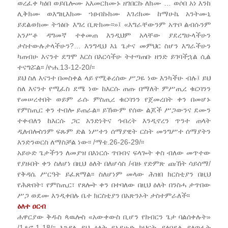
ወረፈቀ ካዕበ ወይቤሎሙ አእመርክሙኑ ዘገበርኩ ለክሙ … ወሶበ አነ እንከ
ሊቅክሙ ወእግዚእክሙ ኀፀብኩክሙ እገሪክሙ ከማሁኬ አንትሙኒ
ይደልወክሙ ትኅፅቡ እግረ ቢጽክሙ፡፡»፤ «እግራቸውንም አጥቦ ልብሱንም
አንሥቶ ዳግመኛ ተቀመጠ እንዲህም አላቸው ያደረግሁላችሁን
ታስተውሉታላችሁን?… እንግዲህ እኔ ጌታና መምህር ስሆን እግራችሁን
ካጠብሁ እናንተ ደግሞ እርስ በእርሳችሁ ትተጣጠቡ ዘንድ ይገባችኋል ሲል
ተናግሯል፡፡ /ዮሐ.13-12-20/፡፡
ይህ ስለ እናንተ በመስቀል ላይ የሚቆረሰው ሥጋዬ ነው እንካችሁ ብሉ፤ ይህ
ስለ እናንተ የሚፈስ ደሜ ነው ከእርሱ ጠጡ በማለት ምሥጢረ ቁርባንን
የመሠረተበት ወይም ራሱ ምስጢረ ቁርባንን የጀመረበት ቀን በመሆኑ
የምስጢር ቀን ተብሎ ይጠራል፡፡ ይኸውም የሰው ልጆች ሥጋውንና ደሙን
ተቀብለን ከእርሱ ጋር አንድነትና ኅብረት እንዲኖረን ጥንተ ጠላት
ዲለብሎስንም ፍጹም ድል ነሥተን ሰማያዊት ርስት መንግሥተ ሰማያትን
እንድንወርስ ለማስቻል ነው፡፡ /ማቴ.26-26-29/፡፡
አይሁድ ጌታችንን ለመያዝ በእነርሱ ጥበብና ፍላጐት ቀስ ብለው መጥተው
የያዙበት ቀን ስለሆነ በዚህ ዕለት በለሆሳስ /ብዙ የድምጽ ጩኸት ሳይሰማ/
የቅዳሴ ሥርዓት ይፈጸማል፡፡ ስለሆነም መላው ሕዝበ ክርስቲያን በዚህ
የሕጽበት፣ የምስጢር፣ የጸሎት ቀን በተባለው በዚህ ዕለት በንስሓ ታጥበው
ሥጋ ወደሙ እንዲቀበሉ ቤተ ክርስቲያን በአጽንኦት ታስተምራለች፡፡
ዕለተ ዐርብ
ሐዋርያው ቅዱስ ጳዉሎስ «አውቀውስ ቢሆን የክብርን ጌታ ባልሰቀሉት»
/1ቆሮ.1-18/፡፡ እንዳለ ይህ ዕለት የአይሁድ ካህናት ያለበደል ያለጥፋት