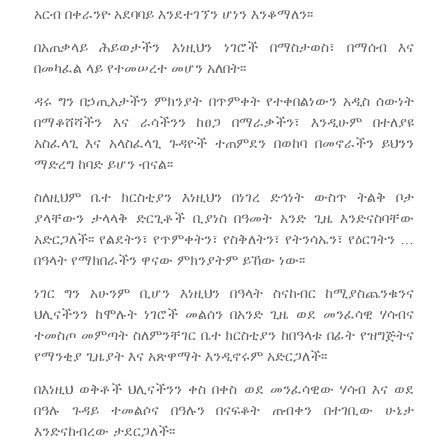
አርብ በቀራንዮ አደባባይ እንደተገኘን ሆነን እንቆማለን፡፡
በአጠቃላይ ሕይወታችን እነዚህን ነገሮች በማስታወስ፣ በማሰብ እና
በመካፈል ላይ የተመሠረተ መሆን አለበት፡፡
ዳሩ ግን በኃጢአታችን ምክንያት በጥምቀት የተቀበልነውን አዲስ ሰውነት
በማቆሸሻችን እና ራሳችንን ከፀጋ በማራቃችን፣ እንዲሁም በተለያዩ
አስፈላጊ እና አላስፈላጊ ጉዳዮች ተጠምደን በወከባ በመኖራችን ይህንን
ማድረግ ከባድ ይሆን ብናል፡፡
ስለዚህም ቤተ ክርስቲያን እነዚህን በነገረ ድኅነት ውስጥ ትልቅ ቦታ
ያላቸውን ታላላቅ ድርጊቶች ቢያነስ በዓመት አንድ ጊዜ እንድናስባቸው
አድርጋለች፡፡ የልደትን፣ የጥምቀትን፣ የስቅለትን፣ የትንሳኤን፣ የዕርገትን …
በዓላት የማክበራችን ዋናው ምክንያትም ይኸው ነው፡፡
ነገር ግን አሁንም ቢሆን እነዚህን በዓላት ስናከብር ከሚያስጨንቁንና
ህሊናችንን ከሞሉት ነገሮች መልሰን በአንድ ጊዜ ወደ መንፈሳዊ ሃሳብና
ተመስጦ መምጣት ስለምንቸገር ቤተ ክርስቲያን ከበዓላቱ በፊት የዝግጅትና
የማንቂያ ጊዜያት እና አጽዋማት እንዲኖሩም አድርጋለች፡፡
በእነዚህ ወቅቶች ህሊናችንን ቀስ በቀስ ወደ መንፈሳዊው ሃሳብ እና ወደ
በዓሉ ጉዳይ ተመልሶና በዓሉን በናፍቆት ጠብቀን በተገቢው ሁኔታ
እንድናከብረው ታደርጋለች፡፡