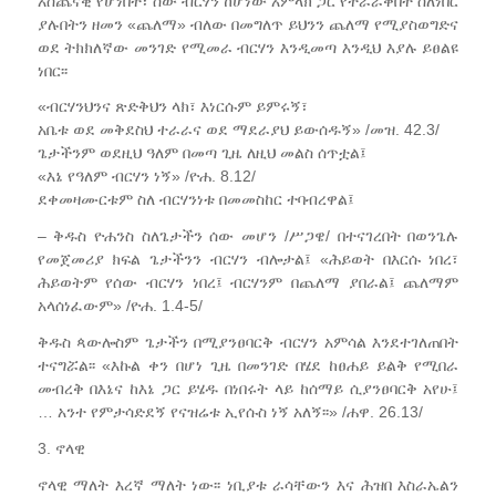
አስጨናቂ የሆነበት፣ ሰው ብርሃን ከሆነው አምላክ ጋር የተራራቀበት ስለነበር
ያሉበትን ዘመን «ጨለማ» ብለው በመግለጥ ይህንን ጨለማ የሚያስወግድና
ወደ ትክክለኛው መንገድ የሚመራ ብርሃን እንዲመጣ እንዲህ እያሉ ይፀልዩ
ነበር፡፡
«ብርሃንህንና ጽድቅህን ላክ፣ እነርሱም ይምሩኝ፣
አቤቱ ወደ መቅደስህ ተራራና ወደ ማደራያህ ይውሰዱኝ» /መዝ. 42.3/
ጌታችንም ወደዚህ ዓለም በመጣ ጊዜ ለዚህ መልስ ሰጥቷል፤
«እኔ የዓለም ብርሃን ነኝ» /ዮሐ. 8.12/
ደቀመዛሙርቱም ስለ ብርሃንነቱ በመመስከር ተባብረዋል፤
– ቅዱስ ዮሐንስ ስለጌታችን ሰው መሆን /ሥጋዌ/ በተናገረበት በወንጌሉ
የመጀመሪያ ክፍል ጌታችንን ብርሃን ብሎታል፤ «ሕይወት በእርሱ ነበረ፣
ሕይወትም የሰው ብርሃን ነበረ፤ ብርሃንም በጨለማ ያበራል፤ ጨለማም
አላሰነፈውም» /ዮሐ. 1.4-5/
ቅዱስ ጳውሎስም ጌታችን በሚያንፀባርቅ ብርሃን አምሳል እንደተገለጠበት
ተናግሯል፡፡ «እኩል ቀን በሆነ ጊዜ በመንገድ በሄደ ከፀሐይ ይልቅ የሚበራ
መብረቅ በእኔና ከእኔ ጋር ይሄዱ በነበሩት ላይ ከሰማይ ሲያንፀባርቅ አየሁ፤
… አንተ የምታሳድደኝ የናዝሬቱ ኢየሱስ ነኝ አለኝ፡፡» /ሐዋ. 26.13/
3. ኖላዊ
ኖላዊ ማለት እረኛ ማለት ነው፡፡ ነቢያቱ ራሳቸውን እና ሕዝበ እስራኤልን