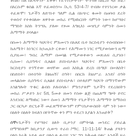
ቆሰለ፣ ስለ በደላችንም ደቀቀ፣ የደኅንነታችንም ተግሣጽ በእርሱ ላይ ነበረ፣
በእርሱም ቁስል እኛ ተፈወስን፡፡» /ኢሳ. 53፣4-7/ ተብሎ የተነገረው ቃል
ተፈጽሞ፣ ጌታችን ለድኅነተ ዓለም ሲል በአጭር ቁመት በጠባብ ደረት
ተወስኖ የተቀበለው ጸዋትወ መከራ የሚዘከርበት ሳምንት ነው፡፡ ከሆሣዕና
ማግስት እስከ ትንሣኤ ያለው የጾመ እግዚእነ መዝጊያ ሳምንት ሰሙነ
ሕማማት ይባላል፡፡
በሰሙነ ሕማማት ካህናትና ምእመናን በአጸደ ቤተ ክርስቲያን ተሰብስበው፣
ከሐሜት፣ ከነገርና ከኃጢአት ርቀው፤ የሕማሙን ነገር የሚያወሳውን ዜማ
ሲያዜሙ፣ ግብረ ሕማም በመባል የሚታወቀውን መጽሐፍ ሲያነቡ፣
ሲሰሙ፣ ሲሰግዱና ሲጸልዩ ይሰነብታሉ፡፡ ካህናትና ምእመናን በቤተ
ክርስቲያን ተገኝተው ወዛቸው ጠብ እስኪል ድረስ በነግህ፣ በሠለስት፣
በስድስት፣ በተሰዓት /በዘጠኝ/ ሰዓት፣ በሰርክ /በዐሥራ አንድ/ ሰዓት
መላልሰው ሲሰግዱና ሲጸልዩ ይሰነብታሉ፣ በተለይም ካህናት በማንኛውም
አገልግሎት ጥቁር ልብስ ይለብሳሉ፣ ምክንያቱም ጌታችን የደረሰበትን
መከራ ሥቃይን እና 5ሺ 5መቶ ዘመን የሰው ልጅ በጨለማ ግዞት ይኖር
እንደነበር ለማዘከር ነው፡፡ ሰሙነ ሕማማት የጌታችንን ሕማማት ከማሰብ
ጋር በርካታ ድርጊቶች መፈጸማቸውንም የምናስታውስበት ሳም ንት ነው፡፡
በዕለት በዕለት ከፍለን በየትኛው ቀን ምን ተደረገ እያልን እንጠይቅ?
ሰኞ፡-
ጌታችን የሆሣዕና ዕለት ቢታንያ በምትባል መንደር ያድራል
በማግስቱም ከቢታንያ ሲወጣ ተራበ /ማር. 11፣11-14/ ቅጠል ያላትን
በለስ ከሩቅ አይቶ ወደ በለሲቱ ቀረበ፣ ነገር ግን ከቅጠል በቀር አንዳች ፍሬ