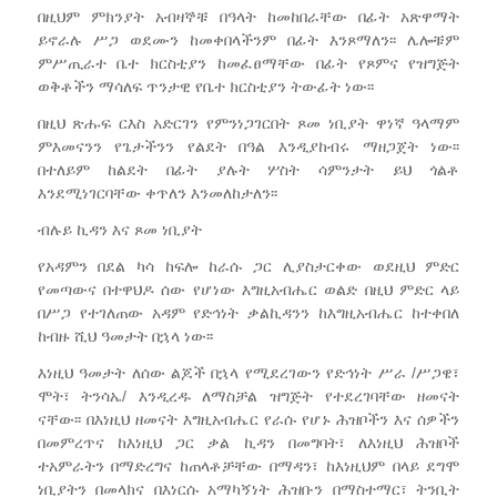
በዚህም ምክንያት አብዛኞቹ በዓላት ከመከበራቸው በፊት አጽዋማት
ይኖራሉ ሥጋ ወደሙን ከመቀበላችንም በፊት እንጾማለን፡፡ ሌሎቹም
ምሥጢራተ ቤተ ክርስቲያን ከመፈፀማቸው በፊት የጾምና የዝግጅት
ወቅቶችን ማሳለፍ ጥንታዊ የቤተ ክርስቲያን ትውፊት ነው፡፡
በዚህ ጽሑፍ ርእስ አድርገን የምንነጋገርበት ጾመ ነቢያት ዋነኛ ዓላማም
ምእመናንን የጌታችንን የልደት በዓል እንዲያከብሩ ማዘጋጀት ነው፡፡
በተለይም ከልደት በፊት ያሉት ሦስት ሳምንታት ይህ ጎልቶ
እንደሚነገርባቸው ቀጥለን እንመለከታለን፡፡
ብሉይ ኪዳን እና ጾመ ነቢያት
የአዳምን በደል ካሳ ከፍሎ ከራሱ ጋር ሊያስታርቀው ወደዚህ ምድር
የመጣውና በተዋህዶ ሰው የሆነው እግዚአብሔር ወልድ በዚህ ምድር ላይ
በሥጋ የተገለጠው አዳም የድኅነት ቃልኪዳንን ከእግዚአብሔር ከተቀበለ
ከብዙ ሺህ ዓመታት በኋላ ነው፡፡
እነዚህ ዓመታት ለሰው ልጆች በኋላ የሚደረገውን የድኅነት ሥራ /ሥጋዌ፣
ሞት፣ ትንሳኤ/ እንዲረዱ ለማስቻል ዝግጅት የተደረገባቸው ዘመናት
ናቸው፡፡ በእነዚህ ዘመናት እግዚአብሔር የራሱ የሆኑ ሕዝቦችን እና ሰዎችን
በመምረጥና ከእነዚህ ጋር ቃል ኪዳን በመግባት፣ ለእነዚህ ሕዝቦች
ተአምራትን በማድረግና ከጠላቶቻቸው በማዳን፣ ከእነዚህም በላይ ደግሞ
ነቢያትን በመላክና በእነርሱ አማካኝነት ሕዝቡን በማስተማር፣ ትንቢት