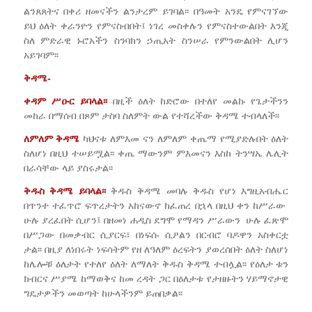
ልንጸጸትና በቀሪ ዘመናችን ልንታረም ይገባል፡፡ በዓመት አንዴ የምናገኘው
ይህ ዕለት ቀራንዮን የምናስብበት፤ ነገረ መስቀሉን የምናስተውልበት እንጂ
ስለ ምድራዊ ኑሮአችን ስንባክን ኃጢአት ስንሠራ የምንውልበት ሊሆን
አይገባም፡፡
ቅዳሜ-
ቀዳም ሥዑር ይባላል፡፡
በዚች ዕለት ከድሮው በተለየ መልኩ የጌታችንን
መከራ በማሰብ በጾም ታስባ ስለምት ውል የተሻረችው ቅዳሜ ተብላለች፡፡
ለምለም ቅዳሜ
ካህናቱ ለምእመ ናን ለምለም ቀጤማ የሚያድሉበት ዕለት
ስለሆነ በዚህ ተሠይሟል፡፡ ቀጤ ማውንም ምእመናን እስከ ትንሣኤ ሌሊት
በራሳቸው ላይ ያስሩታል፡፡
ቅዱስ ቅዳሜ ይባላል፡፡
ቅዱስ ቅዳሜ መባሉ ቅዱስ የሆነ እግዚአብሔር
በጥንተ ተፈጥሮ ፍጥረታትን አከናውኖ ከፈጠረ በኋላ በዚህ ቀን ከሥራው
ሁሉ ያረፈበት ሲሆን፤ በዘመነ ሐዲስ ደግሞ የማዳን ሥራውን ሁሉ ፈጽሞ
በሥጋው በመቃብር ሲያርፍ፣ በነፍሱ ሲዖልን በርብሮ ባዶዋን አስቀርቷ
ታል፡፡ በዚያ ለነበሩት ነፍሳትም የዘ ለዓለም ዕረፍትን ያወረሰበት ዕለት ስለሆነ
ከሌሎቹ ዕለታት የተለየ ዕለት ለማለት ቅዱስ ቅዳሜ ተብሏል፡፡ የዕለታ ቱን
ክብርና ሥያሜ ከማወቅና ከመ ረዳት ጋር በዕለታቱ የታዘዙትን ሃይማኖታዊ
ግዴታዎችን መወጣት ከሁላችንም ይጠበቃል፡፡