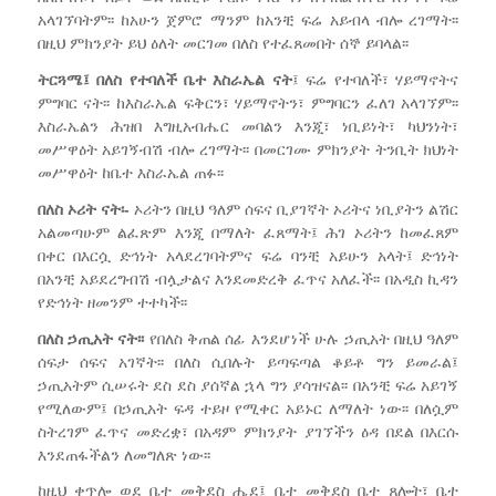
አላገኘባትም፡፡ ከአሁን ጀምሮ ማንም ከአንቺ ፍሬ አይብላ ብሎ ረገማት፡፡
በዚህ ምክንያት ይህ ዕለት መርገመ በለስ የተፈጸመበት ሰኞ ይባላል፡፡
ትርጓሜ፤ በለስ የተባለች ቤተ እስራኤል ናት
፤ ፍሬ የተባለች፣ ሃይማኖትና
ምግባር ናት፡፡ ከእስራኤል ፍቅርን፣ ሃይማኖትን፣ ምግባርን ፈለገ አላገኘም፡፡
እስራኤልን ሕዝበ እግዚአብሔር መባልን እንጂ፣ ነቢይነት፣ ካህንነት፣
መሥዋዕት አይገኝብሽ ብሎ ረገማት፡፡ በመርገሙ ምክንያት ትንቢት ክህነት
መሥዋዕት ከቤተ እስራኤል ጠፉ፡፡
በለስ ኦሪት ናት፡-
ኦሪትን በዚህ ዓለም ሰፍና ቢያገኛት ኦሪትና ነቢያትን ልሽር
አልመጣሁም ልፈጽም እንጂ በማለት ፈጸማት፤ ሕገ ኦሪትን ከመፈጸም
በቀር በእርሷ ድኅነት አላደረገባትምና ፍሬ ባንቺ አይሁን አላት፤ ድኅነት
በአንቺ አይደረግብሽ ብሏታልና እንደመድረቅ ፈጥና አለፈች፡፡ በአዲስ ኪዳን
የድኅነት ዘመንም ተተካች፡፡
በለስ ኃጢአት ናት፡፡
የበለስ ቅጠል ሰፊ እንደሆነች ሁሉ ኃጢአት በዚህ ዓለም
ሰፍታ ሰፍና አገኛት፡፡ በለስ ሲበሉት ይጣፍጣል ቆይቶ ግን ይመራል፤
ኃጢአትም ሲሠሩት ደስ ደስ ያሰኛል ኋላ ግን ያሳዝናል፡፡ በአንቺ ፍሬ አይገኝ
የሚለውም፤ በኃጢአት ፍዳ ተይዞ የሚቀር አይኑር ለማለት ነው፡፡ በለሷም
ስትረገም ፈጥና መድረቋ፣ በአዳም ምክንያት ያገኘችን ዕዳ በደል በእርሱ
እንደጠፋችልን ለመግለጽ ነው፡፡
ከዚህ ቀጥሎ ወደ ቤተ መቅደስ ሔደ፤ ቤተ መቅደስ ቤተ ጸሎት፣ ቤተ