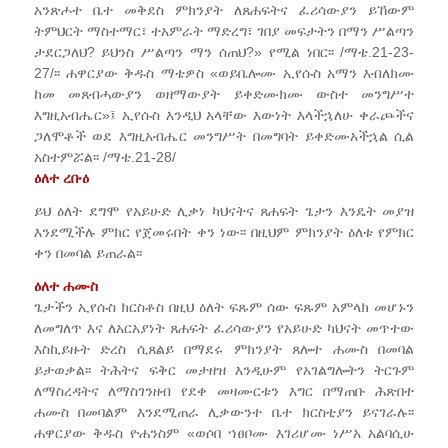
አንጽሖተ ቤተ መቅደስ ምክንያት ለጸሐፍትና ፈሪሳውያን ይኸውም
ትምህርት ማስተማር፣ ተአምራት ማድረግ፣ ገበያ መፍታትን በማን ሥልጣን
ታደርጋለህ? ይህንስ ሥልጣን ማን ሰጠህ?» የሚል ነበር፡፡ /ማቴ.21-23-
27/፡፡ ሐዋርያው ቅዱስ ማቴዎስ «ወይቤሎሙ ኢየሱስ አማን እብለክሙ
ከመ መጸብሓውያን ወዘማውያት ይቀድሙክሙ ውስተ መንግሥተ
እግዚአብሔር»፤ ኢየሱስ እንዲህ አላቸው እውነት እላችኋለሁ ቀራጮችና
ጋለሞቶች ወደ እግዚአብሔር መንግሥት በመግባት ይቀድሙአችኋል ሲል
አስተምሯል፡፡ /ማቴ.21-28/
ዕለተ ረቡዕ
ይህ ዕለት ደግሞ የአይሁድ ሊቃነ ካህናትና ጸሐፍት ጌታን እንዴት መያዝ
እንደሚችሉ ምክር የጀመሩበት ቀን ነው፡፡ በዚህም ምክንያት ዕለቱ የምክር
ቀን በመባል ይጠራል፡፡
ዕለተ ሐሙስ
ጌታችን ኢየሱስ ክርስቶስ በዚህ ዕለት ፍጹም ሰው ፍጹም አምላክ መሆኑን
ለመግለጥ እና ለአርአያነት ጸሐፍት ፈሪሳውያን የአይሁድ ካህናት መጥተው
እስኪይዙት ድረስ ሲጸልይ በማደሩ ምክንያት ጸሎተ ሐሙስ በመባል
ይታወቃል፡፡ ትሕትና ፍቅር መታዘዝ እንዲሁም የአገልግሎትን ትርጉም
ለማስረዳትና ለማስገንዘብ የደቀ መዛሙርቱን እግር በማጠቡ ሕጽበተ
ሐሙስ በመባልም እንደሚጠራ ሊቃውንተ ቤተ ክርስቲያን ይናገራሉ፡፡
ሐዋርያው ቅዱስ ዮሐንስም «ወሶበ ኀፀቦሙ እገሪሆሙ ነሥአ አልባሲሁ