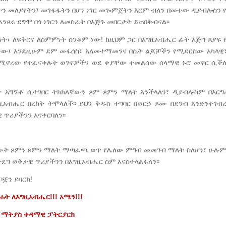
ትን መለያየትን፤ መገፋፋትን በሆነ ነገር መጐምጀትን እርም ብለን በመተው ዲያብሎስን 
በአንጻሩ ደግሞ በጎ ነገርን ለመስራት በእጅጉ መበርታት ይጠበቅብናል፡፡
ነት፣ ለፍቅርና ለስምምነት ስንቆም ነው! ከዚህም ጋር በእግዚአብሔር ፊት እጅግ ጸያፍ 
ነው፤ እንደዚሁም ደም መፋሰስ፣ አለመተማመንና በሴት ልጆቻችን የሚደርስው አካላዊ
 የሚኖረው የተፈናቀሉት ወገኖቻችን ወደ ቀያቸው ተመልሰው ሰላማዊ ኑሮ መኖር ሲች
ታ አግኝቶ ሲተገበር ትክክለኛውን ጾም ጾምን ማለት እንችላለን፣ ዲያብሎስም በእርግ
አብሔር በረከት ትሞላለች፡፡ ይህን ቅዱስ ተግባር በወርኃ ጾሙ በደንብ እንድንተገ
ጥሪያችንን እናቀርባለን፡፡
ጸውት ጾምን ጾምን ማለት ማጣፈጫ ወጥ የሌለው ምግብ መመገብ ማለት ስለሆነ፣ ሁሉ
ታደግ ወቅታዊ ጥሪያችንን በእግዚአብሔር ስም እናስተላልፋለን፡፡
ቿን ይባርክ!
ሐት
ለእግዚአብሔር
!!!
አሜን!!!
ማትያስ
ቀዳማዊ
ፓትርያርክ