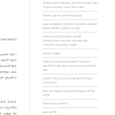
የሰማዕተ ጽድቅ ብፁዕ አቡነ ጴጥሮስ እና የብፁዕ አቡነ
ጎርጎርዮስ መታሰቢያ መርሐ ግብር ተካሄደ
ቅድስት ኢየሉጣና ሕፃኑ ቅዱስ ቂርቆስ
እስመ ለመላእክቲሁ ይኤዝዞሙ በእንቲአከ/ መላእክቱን
ስላንተ ያዛቸዋል. (መዝሙር ፺፥፲፩)
በተለያዩ ከፍተኛ የትምህርት ተቋማት
 የወደቀበትን
ትምህርታቸውን ሲከታተሉ የቆዩ የግቢ ጉባኤ
ተማሪዎች መመረቃቸው ተገለጸ።
መጽሔተ ተልእኮ
ጢአት አለ ፤
 ወይም በሆነ
ማኅበረ ቅዱሳን በተለያዩ ቋንቋዎች የመዝሙር
አልበሞችን በማዘጋጀት ተደራሽ እያደረገ እንደሚገኝ
ሱ የመጐምጀት
ገለጸ
የዋል፡፡ ሰው
ትም በአዳምና
አብርሃም ርእየ ፫ተ እደወ፤ በዛቲ ዕለት ምሥጢረ
ሥላሴ ዜነወ።
በስመ አብ ወወልድ ወመንፈስ ቅዱስ አሐዱ አምላክ
አሜን!
ድቀት እንዴት
ቅዱስ ዮሐንስ መጥምቅ
፡፡ የጌታችን
ዘመነ ክረምት
ታ መልስ ግን