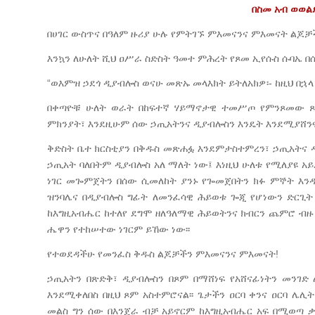
በስመ
አብ
ወወል
በሀገር ውስጥና በዓለም ዙሪያ ሁሉ የምትገኙ ምእመናንና ምእመናት ልጆቻ
እንኳን ለሁለት ሺህ ዐሥራ ስድስት ዓመተ ምሕረት የጾመ ኢየሱስ ሱባኤ በሰ
“ወእምዝ ኃደጎ ዲያብሎስ ወናሁ መጽኡ መላእክት ይትለአክዎ፡- ከዚህ በኋላ 
በቀጣዮቹ ሁለት ወራት በከፍተኛ ሃይማኖታዊ ተመሥጦ የምንጾመው ጾም
ምክንያት፣ እንደዚሁም ሰው ኃጢአትንና ዲያብሎስን እንዴት እንደሚያሸንፍ 
ቅድስት ቤተ ክርስቲያን በቅዱስ መጽሐፏ እንደምታስተምረን፣ ኃጢአትና ዲ
ኃጢአት ባለበትም ዲያብሎስ አለ ማለት ነው፤ እነዚህ ሁለቱ የሚለያዩ አ
ነገር መጐምጀትን በሰው ሲመለከት ያንኑ የጐመጀበትን ክፉ ምኞት እን
ዝንባሌና በዲያብሎስ ግፊት ለመንፈሳዊ ሕይወቱ ጐጂ የሆነውን ድርጊት 
ከእግዚአብሔር ከተለየ ደግሞ ዘለዓለማዊ ሕይወትንና ክብርን ጨምሮ ብዙ
ሔዋን የተከሠተው ነገርም ይኸው ነው፡፡
የተወደዳችሁ የመንፈስ ቅዱስ ልጆቻችን ምእመናንና ምእመናት!
ኃጢአትን በጽድቅ፣ ዲያብሎስን በጾም በማሸነፍ የአሸናፊነትን መንገድ
እንደሚቀለበስ በዚህ ጾም አስተምሮናል፡፡ ጌታችን ዐርባ ቀንና ዐርባ ሌ
መልስ ግን ሰው በእንጀራ ብቻ አይኖርም ከእግዚአብሔር አፍ በሚወጣ ቃል