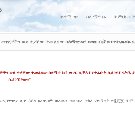
ቀዳሚ ገጽ
ስለ ማኅበሩ
ትምህርቶች
 ወገኖቻችን ወደ ቀያቸው ተመልሰው ሰላማዊ ኑሮ መኖር ሲችሉ፣ የተራቡት ሲደ
You are here:
Home
/
ዜና
/
“ጾማችን በእግዚአብ
ቻችን
ወደ
ቀያቸው
ተመልሰው
ሰላማዊ
ኑሮ
መኖር
ሲችሉ፣
የተራቡት
ሲደገፉ፣
ፍትሕ
ሲያገኙ
ነው፡፡
“
ዘኢትዮጵያ ሊቀ ጳጳስ ዘአኵስም ወዕጨጌ ዘመንበረ ተክለ ሃይማኖት የ፳፻፲፮ ዓ.ም