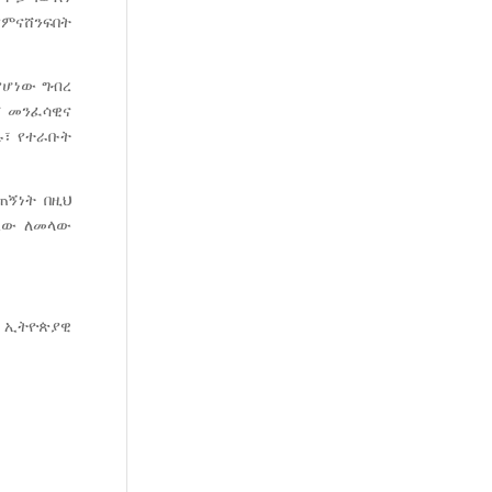
የምናሸንፍበት
የሆነው ግብረ
፣ መንፈሳዊና
ሉ፣ የተራቡት
ጠኝነት በዚህ
ብረው ለመላው
ም ኢትዮጵያዊ