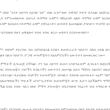
ላይ “አንተ ሰይጣን ከኋላዬ ሂድ” ብሎ ሲገሥጸው ተሸንፎ ትቶት ሂዶአል፡ በአሸናፊ
ጊት የምንመለከተው እውነታ ቀዳማይ አዳምን ባሸነፈበት ስልት ዳግማይ አዳም ክርስ
ይ አዳም ክርስቶስ የቀዳማይ አዳም ተሸናፊነትና ውድቀት ለመቀልበስ ያሳየውን ጥብዓት እናያ
ዲያብሎስ ጓዙን ጠቅልሎና ተስፋ ተስፋ ቆርጦ መሄዱን እናስተውላለን።
ም፤ ይህንም ያደረገው እሱ አሸንፎልናል እያልን ለመኵራራት ሳይሆን፣ በእሱ ኃይል እየ
 ስልት በሌላ ሳይሆን፤ ሥጋዊ መጐምጀትን ከአእምሮአችን አውጥተን በመወርወር ነው፡፡
 ምኞቶች ሊጐመጅ ይችላል፤ ያን ጊዜ ሰይጣን እነሱን እንድንፈጽም ሊገፋፋን ከበኋላ
ተግባር ያስጐመጁን ነገሮችን ከኅሊናችን አውጥተን በመጣል እሱን ማሸነፍ አለብን፤ በዚህ
 ያድኑናል፡፡ ዲያብሎስ የሰዎችን የመጐምጀት ዝንባሌን ተከትሎ በመገፋፋት ዛሬም ዓለ
ት አለመግባባቶችና ግጭቶች መንሥኤያቸው ከመጐምጀት ውጭ ሊሆን አይችልም፡፡ ግማ
ሚል እሳቤ የሰው ኅሊና በክፉ ምኞት ይጐመጅና በዲያብሎስ ገፋፊነት ወደ ተግባራዊ ጥ
ደለም፣ የእንስሳት ውጤት የሆኑትን ላለመመገብ ከምንወስነው በላይ እኩያት ፍትወታት