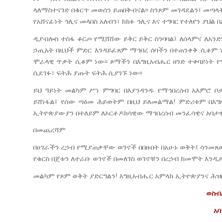
ላለማስተናገድ በቁርጥ መወሰን ይጠበቅብናል፡፡ ስንጾም መገዳደልን፤ መጣላ
የአሸናፊነት ኅሊና መላበስ አለብን፣ ከክፉ ኅሊና እና ተግባር የተለየን ያህል 
ዲያብሎስ ተስፋ ቆርጦ የሚሸሸው ይቅር ይቅር ስንባባል፤ ለሰላምና ለአንድ
ኃጢአት በዚህች ምድር እንዳይፈጸም ማኅበረ ሰባችን በተጠንቀቅ ሲቆም 
ሞራላዊ ጥቃት ሲቆም ነው፡፡ ጾማችን በእግዚአብሔር ዘንድ ተቀባይነት
ሲደገፉ፣ ፍትሕ ያጡት ፍትሕ ሲያገኙ ነው፡፡
ይህ ዓይነት መልካም ሥነ ምግባር በእያንዳንዱ የማኅበረሰብ አእምሮ ቦ
ይሸነፋል፤ የሰው ጣዕመ ሕይወትም በዚህ ይለመልማል! ምድሪቱም በእግዚ
ኢትዮጵያውያን በተለይም ለኦርቶዶክሳዊው ማኅበረሰብ መንፈሳዊና አባታዊ 
በመጨረሻም
በሀገራችን ረኃብ የሚያጠቃቸው ወገኖች በበዙበት በአሁኑ ወቅት፤ ሳንመ
የቁርስ በጀቱን ለተራቡ ወገኖች በመለገስ ወገኖቹን በረኃብ ከመሞት እንዲ
መልካም የጾም ወቅት ያድርግልን! እግዚአብሔር አምላክ ኢትዮጵያንና ሕዝቦ
ወስብ
አባ