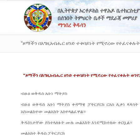
“ጾማችን በእግዚአብሔር ዘንድ ተቀባይነት የሚኖረው የተፈናቀሉት
“
ጾማችን
በእግዚአብሔር
ዘንድ
ተቀባይነት
የሚኖረው
የተፈናቀሉት
ወገኖ
ብፁዕ ወቅዱስ አቡነ ማትያስ
ብፁዕ ወቅዱስ አቡነ ማትያስ ቀዳማዊ ፓትርያርክ ርእሰ ሊቃነ ጳጳሳት 
አስመልክተው መልእክት አስተላልፈዋል።
ቅዱስነታቸው ያስተላለፉት ሙሉ መልእክት እንደሚከተለው ቀርቧል።
መልእክተ ቅዱስ ፓትርያርክ