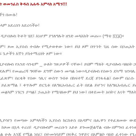
ድ
ወመንፈስ
ቅዱስ
አሐዱ
አምላክ
አሜን
!!!
ችን በሙሉ!
ላም አደረሰን አደረሳችሁ!
ዲያብሎስ ትቶት ሄደ፤ እነሆም ያገለግሉት ዘንድ መላእክት መጡ›› (ማቴ ፬፲፩)፡፡
፣ ጾመ ኢየሱስ ተብሎ የሚታወቀው ነው፡፡ ይህ ጾም በጥንት ጊዜ ሰው በኃጢአት
ጌታችን እኛን ያስተማረበት ጾም ነው፡፡
ያብሎስ የአንድ ሳንቲም _ ሁለት ገጽታዎች ናቸው፤ ይህም ማለት ዲያብሎስ ባለበት ኃ
ይደሉም፤ የመጨረሻ ግባቸው ደግሞ ሰውን መጣል ነው፡፡ዲያብሎስ የሰውን ደካማ ዝንባሌ
ዲፈጽም፣ በረቂቅ የሰው ኅሊና ውስጥ ገብቶ በከፍተኛ ደረጃ ይገፋፋል፤ ሰውም በራ
ይፈጽማል ፤ ቀጥሎም ድርጊቱ በእግዚአብሔር ፊት በደል ይሆንና ከእግዚአብሔር ይለ
 መልካም ነገርን ያጣል፤ ኃጢአት የሚባለውም ይህ ነው፤ በቀደሙት አባትና እናት ማለ
 ሊያሳየን የመጣው አምላካችን ኢየሱስ ክርስቶስ በአዳምና በሔዋን የተፈጸመው ው
ሊት ከጾመ በኋላ ተራበ፤ ዲያብሎስም መራቡን አይቶ ይጐመጅልኛል ብሎ በምግብ ፈተነው
 ሁሉ እንጂ የሚል ነበረ፣ በተመሳሳይም በፍቅረ ንዋይና በአምልኮ ባዕድ ፈተነው የጌ