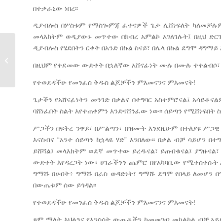
በተቃራኒው ነበረ፡፡
ዲያብሎስ በሦስቱም የማስጐምጃ ፈተናዎች ጌታ ሊሸነፍለት ካለመቻሉም በ
መላእክትም ወዲያውኑ መጥተው በክብረ አምልኮ አገለገሉት፤ በዚህ ድር
ዲያብሎስ የሄደበትን ርቀት በአንድ በኩል ስናይ፣ በሌላ በኩል ደግሞ ዳግማ
የዐቢይ ጾም የመጀመሪያ ሳምንት
በዚህም የቀደመው ውድቀት በኋለኛው አሸናፊነት ሙሉ በሙሉ ተቀልብሶ፣ 
የተወደዳችሁ የመንፈስ ቅዱስ ልጆቻችን ምእመናንና ምእመናት!
ጌታችን የአሸናፊነትን መንገድ በቃልና በተግባር አስተምሮናል፤ አሳይቶናል
ባሸነፈበት ስልት እየተጠቀምን እንድናሸንፈው ነው፡፡ ሰይጣን የሚሸነፍበት
ሥጋችን በፍቅረ ንዋይ፣ በሥልጣን፣ በዝሙት እንደዚሁም በተለያዩ ሥጋዊ
እናስብና “አንተ ሰይጣን ከኋላዬ ሃድ” እንበለው፡፡ በቃል ብቻ ሳይሆን በ
ይሸሻል፤ መላእክትም ወደኛ መጥተው ይረዱናል፣ ይጠብቁናል፤ ያግዙናል፣
ውድቀት እየዳረጋት ነው፣ ሀገራችንን ጨምሮ በየአካባቢው የሚቀሰቀሱ
ግማሹ በሀብት፥ ግማሹ በራስ ወዳድነት፣ ግማሹ ደግሞ የበላይ ለመሆን በ
በውጤቱም ሰው ይጎዳል፡፡
የተወደዳችሁ የመንፈስ ቅዱስ ልጆቻችን ምእመናንና ምእመናት!
ጾም ማለት እህልንና የእንስሳት ውጤቶችን ከመመገብ መከልከል ብቻ አይ