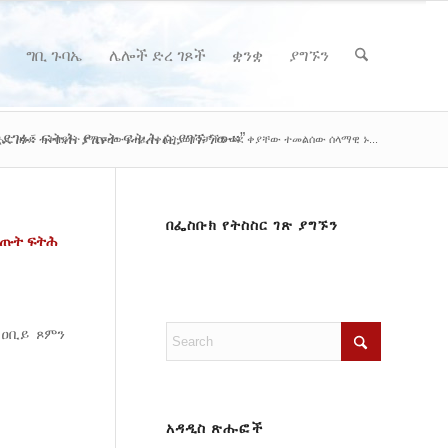
ግቢ ጉባኤ
ሌሎች ድረ ገጾች
ቋንቋ
ያግኙን
ገፉ፣ ፍትሕ ያጡት ፍትሕ ሲያገኙ ነው፡፡”
ሔር ዘንድ ተቀባይነት የሚኖረው የተፈናቀሉት ወገኖቻችን ወደ ቀያቸው ተመልሰው ሰላማዊ ኑ...
በፌስቡክ የትስስር ገጽ ያግኙን
ያጡት
ፍትሕ
 ዐቢይ ጾምን
አዳዲስ ጽሑፎች