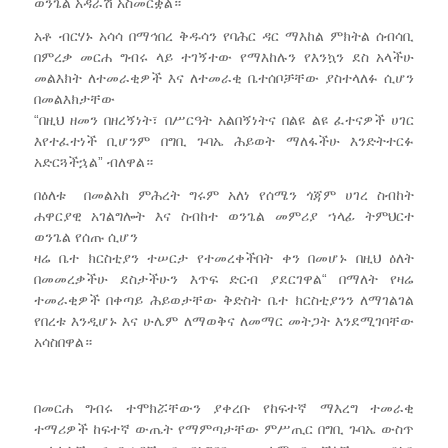
ወንጌል አዳራሽ አስመርቋል።
አቶ ብርሃኑ አሳሳ በማኅበረ ቅዱሳን የባሕር ዳር ማእከል ምክትል ሰብሳቢ
በምረቃ መርሐ ግብሩ ላይ ተገኝተው የማእከሉን የእንኳን ደስ አላችሁ
መልእክት ለተመራቂዎች እና ለተመራቂ ቤተሰቦቻቸው ያስተላለፉ ሲሆን
በመልእክታቸው
“በዚህ ዘመን በዘረኝነት፣ በሥርዓት አልበኝነትና በልዩ ልዩ ፈተናዎች ሀገር
እየተፈተነች ቢሆንም በግቢ ጉባኤ ሕይወት ማለፋችሁ እንድትተርፉ
አድርጓችኋል” ብለዋል።
በዕለቱ በመልአከ ምሕረት ግሩም አለነ የሰሜን ጎጃም ሀገረ ስብከት
ሐዋርያዊ አገልግሎት እና ስብከተ ወንጌል መምሪያ ኀላፊ ትምህርተ
ወንጌል የሰጡ ሲሆን
ዛሬ ቤተ ክርስቲያን ተሠርታ የተመረቀችበት ቀን በመሆኑ በዚህ ዕለት
በመመረቃችሁ ደስታችሁን እጥፍ ድርብ ያደርገዋል“ በማለት የዛሬ
ተመራቂዎች በቀጣይ ሕይወታቸው ቅድስት ቤተ ክርስቲያንን ለማገልገል
የበረቱ እንዲሆኑ እና ሁሌም ለማወቅና ለመማር መትጋት እንደሚገባቸው
አሳስበዋል።
በመርሐ ግብሩ ተሞክሯቸውን ያቀረቡ የከፍተኛ ማእረግ ተመራቂ
ተማሪዎች ከፍተኛ ውጤት የማምጣታቸው ምሥጢር በግቢ ጉባኤ ውስጥ