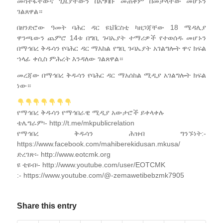
መሳተፋቸውና ጊዜያቸውን በአግባቡ መጠቀም በመቻላቸው መሆኑን
ገልጸዋል።
በዘንድሮው ዓመት ባሕር ዳር ዩኒቨርስቲ ካዘጋጃቸው 18 ሜዳሊያ
ዋንጫውን ጨምሮ 14ቱ በግቢ ጉባኤያት ተማሪዎች የተወሰዱ መሆኑን
በማኅበረ ቅዱሳን የባሕር ዳር ማእከል የግቢ ጉባኤያት አገልግሎት ዋና ክፍል
ኀላፊ ቀሲስ ምሕረት እንዳለው ገልጸዋል።
መረጃው በማኅበረ ቅዱሳን የባሕር ዳር ማአሰከል ሚዲያ አገልግሎት ክፍል
ነው።
የማኅበረ ቅዱሳን የማኅበራዊ ሚዲያ አውታሮች ይቀላቀሉ
ቴሌግራም፡- http://t.me/mkpublicrelation
የማኅበረ ቅዱሳን ሕዝብ ግንኙነት:-
https://www.facebook.com/mahiberekidusan.mkusa/
ድረገጽ፡- http://www.eotcmk.org
ዩ ቲዩብ፡- http://www.youtube.com/user/EOTCMK
:- https://www.youtube.com/@-zemawetibebzmk7905
Share this entry