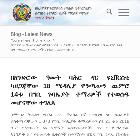
Blog - Latest News
You are here:
Home
/
ዜና
/
በዘንድሮው ዓመት ባሕር ዳር ዩኒቨርስቲ ካዘጋጃቸው 18 ሜዳሊያ ዋንጫውን ጨምሮ 14ቱ
በግቢ ጉባኤያት ተማሪዎች የተወሰዱ መሆናቸው ተ...
በዘንድሮው ዓመት ባሕር ዳር ዩኒቨርስቲ
ካዘጋጃቸው 18 ሜዳሊያ ዋንጫውን ጨምሮ
14ቱ በግቢ ጉባኤያት ተማሪዎች የተወሰዱ
መሆናቸው ተገለጸ
በማኅበረ ቅዱሳን የባሕር ዳር ማእከል በ7 የተለያዩ ግቢ ጉባኤያት
ያስተማራቸውን 1,073 የግቢ ጉባኤያት ተማሪዎችን ሰኔ 21 ቀን 2018
ዓ.ም የአድባራት እና ገዳማት አስተዳዳሪዎች፣ ጥሪ የተደረገላቸው
እንግዶች እና የተመራቂ ቤተሰቦች በተገኙበት በፔዳ ግቢ ጉባኤ የስብከተ