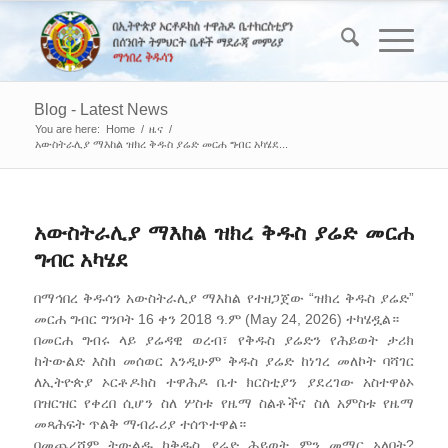
Blog - Latest News
You are here:
Home
/
ዜና
/
አውስትራሊያ ማእከል ዝክረ ቅዱስ ያሬድ መርሐ ግብር አካሄደ...
አውስትራሊያ ማእከል ዝክረ ቅዱስ ያሬድ መርሐ
ግብር አካሄደ
በማኅበረ ቅዱሳን አውስትራሊያ ማእከል የተዘጋጀው “ዝክረ ቅዱስ ያሬድ”
መርሐ ግብር ግንቦት 16 ቀን 2018 ዓ.ም (May 24, 2026) ተካሄዷል።
በመርሐ ግብሩ ላይ ያሬዳዊ ወረብ፣ የቅዱስ ያሬድን የሕይወት ታሪክ
ከትውልድ እስከ መሰወር እንዲሁም ቅዱስ ያሬድ ከነገረ መለኮት ባሻገር
ለኢትዮጵያ ኦርቶዶክስ ተዋሕዶ ቤተ ክርስቲያን ያደረገው አስተዋፅኦ
በዝርዝር የቀረበ ሲሆን ስለ ሦስቱ የዜማ ስልቶችና ስለ አምስቱ የዜማ
መጻሕፍት ጥልቅ ማብራሪያ ተሰጥተዋል።
በመጨረሻም ትውልዱ ከቅዱስ ያሬድ ሕይወት ምን መማር አለበት?