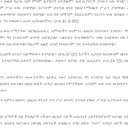
ሁ፤ ወልድ ከራሱ ብቻ ምንም ሊያደርግ አይችልም፤ አብ ሲያደርግ ያየውን ነው እንጂ፤
 ሥራ ሁሉ ያሳየዋል፤ እናንተም ታደንቁ ዘንድ ከዚህ የሚበልጥ ሥራን ያሳየዋል፡፡
ዳቸው ሕይወትን ይሰጣል፡፡ አብ ከቶ በማንም አይፈርድም፤ ፍርዱን ሁሉ ለወልድ ሰ
ን የላከውን አብን አያከብርም፡፡›› (ዮሐ.፭፥ ፩-፳፬)
ውስ የሚገኘው በእግዚአብሔር አምላካችን ስናምንና ለእርሱ ስንታመን እንደሆነ ማወ
ግን የነፍሱንም ድኅነት ጠይቆታል፡፡ ‹‹ልትድን ትወዳለህን?›› ብሎ የጠየቀው ስለ እም
 አስረድቶታል፡፡ ከዚያም አልፎ ተርፎ የነፍሱንም ነገር እንዲያስብ አሳስቦታል፡፡
 ሲጠየቅ እንኳን አለማወቁን ተናግሯል። (ዮሐ.፭፥፲፫) ጌታችን ኢየሱስ ክርስቶስም በቤተ
 እንዳያገኝህ ሁለተኛ እንዳትበድል›› ያለውን ዘንግቶ ደዌ ኃጢአትን ሠራ፤(ቁ.፲፬) በ
 መሻታችንና መመኘታችን አይቀሬ ነው፡፡ አያድርስና ግን አንዳንድ ጊዜ የዚህ ዓ
ን ይሆናል፡፡ በዚህ ወቅት ታዲያ ልናስብ የምንችለው አንድም ወደ ቤተ ክርስቲያን 
ው፡፡
ችን አምነን ዘወትር በእርሱ ቸርነት ጥላ ሥር ብንኖር እንዲህ ያለው ሥቃይ ሲገጥመን ተ
የዳኑ አማኞች በቂ ምስክሮች ናቸው፡፡ በርካታ ሰዎች መድኃኒት አይገኝላቸውም ከተባሉ በ
ና አሰቃቂ ከሆነውና በቀላሉ በትንፋሽ ተላለፊና ገዳይ በሽታ “ኮኖና” እንኳን ሰዎች በጸ