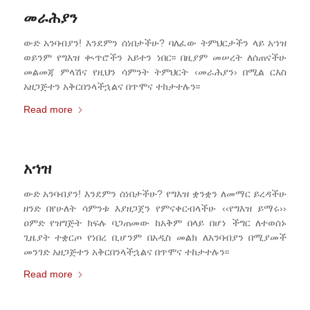
መራሕያን
ውድ አንባብያን! እንደምን ሰነበታችሁ? ባለፈው ትምህርታችን ላይ አኀዝ
ወይንም የግእዝ ቊጥሮችን አይተን ነበር፡፡ በዚያም መሠረት ለሰጠናችሁ
መልመጃ ምላሽና የዚህን ሳምንት ትምህርት ‹መራሕያን› በሚል ርእስ
አዘጋጅተን አቅርበንላችኋልና በጥሞና ተከታተሉን፡፡
Read more
አኀዝ
ውድ አንባብያን! እንደምን ሰነበታችሁ? የግእዝ ቋንቋን ለመማር ይረዳችሁ
ዘንድ በየሁለት ሳምንቱ እያዘጋጀን የምናቀርብላችሁ ‹‹የግእዝ ይማሩ››
ዐምድ የዝግጅት ክፍሉ ባጋጠመው ከአቅም በላይ በሆነ ችግር ለተወሰኑ
ጊዜያት ተቋርጦ የነበረ ቢሆንም በአዲስ መልክ ለአንባብያን በሚያመች
መንገድ አዘጋጅተን አቅርበንላችኋልና በጥሞና ተከታተሉን፡፡
Read more