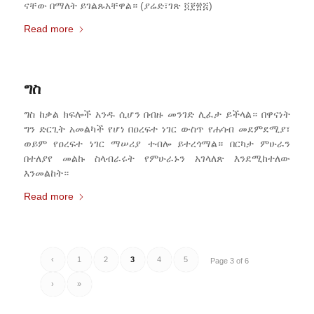
ናቸው በማለት ይገልጹአቸዋል። (ያሬድ፣ገጽ ፬፻፳፭)
Read more
ግስ
ግስ ከቃል ክፍሎች አንዱ ሲሆን በብዙ መንገድ ሊፈታ ይችላል። በዋናነት
ግን ድርጊት አመልካች የሆነ በዐረፍተ ነገር ውስጥ የሐሳብ መደምደሚያ፣
ወይም የዐረፍተ ነገር ማሠሪያ ተብሎ ይተረጎማል። በርካታ ምሁራን
በተለያየ መልኩ ስላብራሩት የምሁራኑን አገላለጽ እንደሚከተለው
እንመልከት።
Read more
‹
1
2
3
4
5
Page 3 of 6
›
»