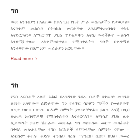
ግስ
ውድ አንባብያን በአለፈው ክፍለ ጊዜ የቤት ሥራ መስጠታችን ይታወቃል፡፡
እናንተም መልሱን በትክክል ሠርታችሁ እንደምትጠብቁን ተስፋ
እናደርጋለን፡፡ ለማረጋገጥ ያህል ጥያቄዎቹን እናስታውሳችሁና መልሱን
እንደሚከተለው አስቀምጠነዋል፡፡ የሚከተሉትን ግሶች በቀዳማይ
አንቀጻቸው በዐሥሩም መራሕያን አርቧቸው።
Read more
ግስ
የግስ አርስቶች አልፎ አልፎ በአንዳንድ ጉባኤ ቤቶች በተወሰነ መንገድ
ልዩነት አላቸው። ልዩነታቸው ግን የቁጥር ሳይሆን ግሶችን የመለዋወጥ
ሁኔታ ነው። በቁጥር ሁሉም ስምንት ያደርጓቸዋል። ይሁን እንጂ በዚህ
ጽሑፍ አብዛኛዎቹ የሚከተሉትን እናቀርባለን። ለማሳያ ያህል ሊቀ
ሊቃውንት ያሬድ ሽፈራው መጽሐፈ ግስ ወሰዋስው መርኆ መጻሕፍት
በተባለ መጽሐፋቸው የግስ አርስቶች የምንላቸው ስምንት ናቸው ።
እነርሱም ቀተለ፣ ቀደሰ፣ ተንበለ፣ ባረከ፣ ማኅረከ፣ ሴሰየ፣ ክህለ፣ ጦመረ