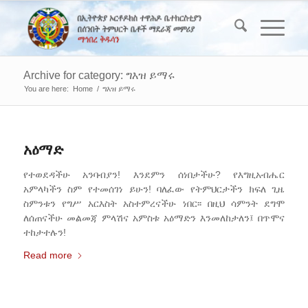
Archive for category: ግእዝ ይማሩ
You are here:
Home
/
ግእዝ ይማሩ
አዕማድ
የተወደዳችሁ አንባብያን! እንደምን ሰነበታችሁ? የእግዚአብሔር
አምላካችን ስም የተመሰገነ ይሁን! ባለፈው የትምህርታችን ክፍለ ጊዜ
ስምንቱን የግሥ አርእስት አስተምረናችሁ ነበር፡፡ በዚህ ሳምንት ደግሞ
ለሰጠናችሁ መልመጃ ምላሽና አምስቱ አዕማድን እንመለከታለን፤ በጥሞና
ተከታተሉን!
Read more