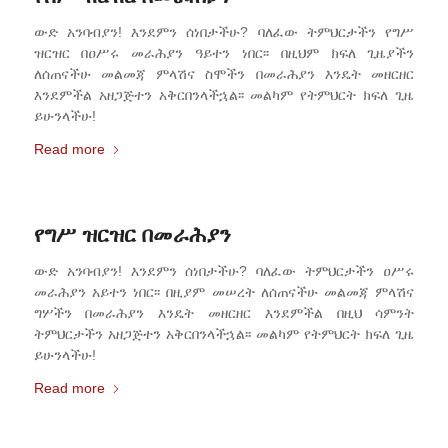
ውድ አንባብያን! እንደምን ሰነበታችሁ? ባለፈው ትምህርታችን የግሥ
ዝርዝር በዐሥሩ መራሕያን ዓይተን ነበር፡፡ በዚህም ክፍለ ጊዜያችን
ለሰጠናችሁ መልመጃ ምላሽና ስሞችን በመራሕያን እንዴት መዘርዘር
እንደምችል አዘጋጅተን አቅርበንላችኋል፡፡ መልካም የትምህርት ክፍለ ጊዜ
ይሁንላችሁ!
Read more
የግሥ ዝርዝር በመራሕያን
ውድ አንባብያን! እንደምን ሰነበታችሁ? ባለፈው ትምህርታችን ዐሥሩ
መራሕያን አይተን ነበር፡፡ በዚያም መሠረት ለሰጠናችሁ መልመጃ ምላሽና
ግሦችን በመራሕያን እንዴት መዘርዘር እንደምችል በዚህ ሳምንት
ትምህርታችን አዘጋጅተን አቅርበንላችኋል፡፡ መልካም የትምህርት ክፍለ ጊዜ
ይሁንላችሁ!
Read more