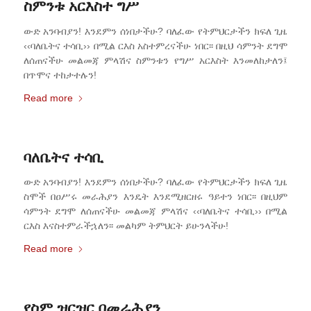
ስምንቱ አርእስተ ግሥ
ውድ አንባብያን! እንደምን ሰነበታችሁ? ባለፈው የትምህርታችን ክፍለ ጊዜ
‹‹ባለቤትና ተሳቢ›› በሚል ርእስ አስተምረናችሁ ነበር፡፡ በዚህ ሳምንት ደግሞ
ለሰጠናችሁ መልመጃ ምላሽና ስምንቱን የግሥ አርእስት እንመለከታለን፤
በጥሞና ተከታተሉን!
Read more
ባለቤትና ተሳቢ
ውድ አንባብያን! እንደምን ሰነበታችሁ? ባለፈው የትምህርታችን ክፍለ ጊዜ
ስሞች በዐሥሩ መራሕያን እንዴት እንደሚዘርዘሩ ዓይተን ነበር፡፡ በዚህም
ሳምንት ደግሞ ለሰጠናችሁ መልመጃ ምላሽና ‹‹ባለቤትና ተሳቢ›› በሚል
ርእስ እናስተምራችኋለን፡፡ መልካም ትምህርት ይሁንላችሁ!
Read more
የስም ዝርዝር በመራሕያን