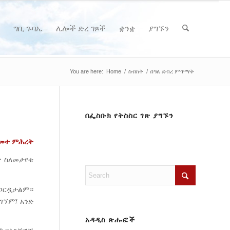
ግቢ ጉባኤ
ሌሎች ድረ ገጾች
ቋንቋ
ያግኙን
You are here:
Home
/
ስብከት
/
በዓለ ደብረ ምጥማቅ
በፌስቡክ የትስስር ገጽ ያግኙን
ዓመተ ምሕረት
ጥ ስለመታየቱ
ይጋርዷታልም።
ገኘም፤ አንድ
አዳዲስ ጽሑፎች