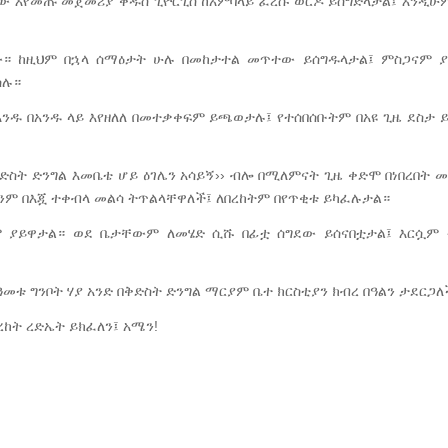
 እየመጡ መጀመሪያ ቅዱስ ጊዮርጊስ ከአምባላይ ፈረሱ ወርዶ ይሰግድላታል፤ እንዲሁ
ው። ከዚህም በኋላ ሰማዕታት ሁሉ በመከታተል መጥተው ይሰግዱላታል፤ ምስጋናም ያ
ሳሉ።
ንዱ በአንዱ ላይ እየዘለለ በመተቃቀፍም ይጫወታሉ፤ የተሰበሰቡትም በአዩ ጊዜ ደስታ 
ስት ድንግል እመቤቴ ሆይ ዕገሌን አሳይኝ›› ብሎ በሚለምናት ጊዜ ቀድሞ በነበረበት መ
ም በእጇ ተቀብላ መልሳ ትጥልላቸዋለች፤ ለበረከትም በየጥቂቱ ይካፈሉታል።
ም ያይዋታል። ወደ ቤታቸውም ለመሄድ ሲሹ በፊቷ ሰግደው ይሰናበቷታል፤ እርሷም 
ቱ ግንቦት ሃያ አንድ በቅድስት ድንግል ማርያም ቤተ ክርስቲያን ክብረ በዓልን ታደርጋለች
ከት ረድኤት ይክፈለን፤ አሜን!