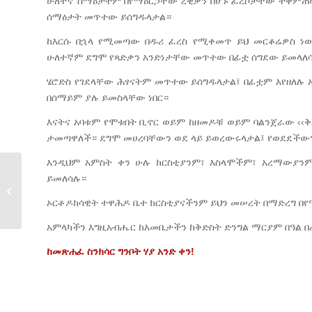
ሁለተኛ ሰማዕታትም በየማዕርጋቸው ረቂቃን በሆኑ ፈረሶቻቸው ተቀምጠው
ሰማዕታት መጥተው ይሰግዱላታል።
ከእርሱ በኋላ የሚመጣው በዱሪ ፈረስ የሚቀመጥ ይህ መርቆሬዎስ ነ
ሁለተኛም ደግሞ የጻድቃን አንድነታቸው መጥተው በፊቷ ሰግደው ይመላለ
ሄሮድስ የገደላቸው ሕፃናትም መጥተው ይሰግዱላታል፤ በፊቷም እየዘለሉ አ
በሰማይም ያሉ ይመስላቸው ነበር።
እናትና አባቱም የሞቱበት ቢኖር ወይም ከዘመዶቹ ወይም ባልንጀራው ‹‹ቅድ
ታመጣዋለች። ደግሞ መሀረባቸውን ወደ ላይ ይወረውሩላታል፤ የወደደችውን
እንዲህም አምስት ቀን ሁሉ ክርስቲያንም፣ እስላሞችም፣ አረማውያን
ይመለሳሉ።
ተስፋ መንግሥተ ሰማያት!
ኦርቶዶክሳዊት ተዋሕዶ ቤተ ክርስቲያናችንም ይህን መሠረት በማድረግ በየዓመ
አምላካችን እግዚአብሔር ከእመቤታችን ከቅድስት ድንግል ማርያም በዓል በረ
ከመጽሐፈ ስንክሳር ግንቦት ሃያ አንድ ቀን!