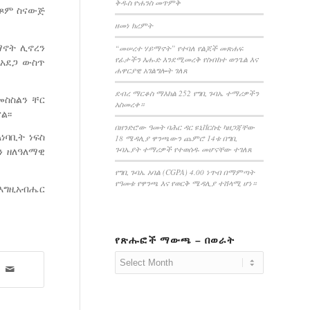
ቅዱስ ዮሐንስ መጥምቅ
 ጾም ስናውጅ
ዘመነ ክረምት
ማኖት ሊኖረን
“መሠረተ ሃይማኖት” የተባለ የልጆች መጽሐፍ
የፊታችን እሑድ እንደሚመረቅ የስብከተ ወንጌል እና
 አደጋ ውስጥ
ሐዋርያዊ አገልግሎት ገለጸ
ደብረ ማርቆስ ማእከል 252 የግቢ ጉባኤ ተማሪዎችን
መስስልን ቸር
አስመረቀ።
ል፡፡
በዘንድሮው ዓመት ባሕር ዳር ዩኒቨርስቲ ካዘጋጃቸው
ነባቢት ነፍስ
18 ሜዳሊያ ዋንጫውን ጨምሮ 14ቱ በግቢ
ጉባኤያት ተማሪዎች የተወሰዱ መሆናቸው ተገለጸ
ን ዘለዓለማዊ
የግቢ ጉባኤ አባል (CGPA) 4.00 ነጥብ በማምጣት
የዓመቱ የዋንጫ እና የወርቅ ሜዳሊያ ተሸላሚ ሆነ።
እግዚአብሔር
የጽሑፎች ማውጫ – በወራት