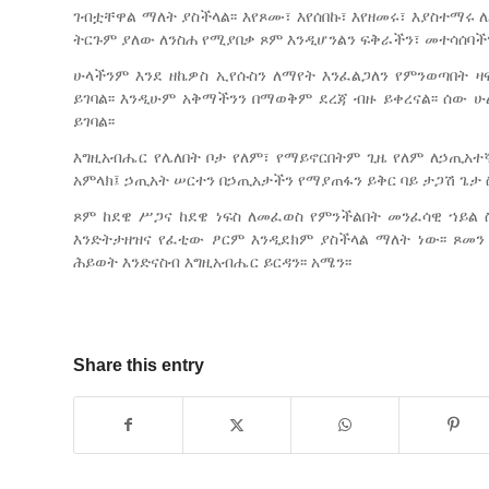
ገብቷቸዋል ማለት ያስችላል፡፡ እየጾሙ፣ እየሰበኩ፣ እየዘመሩ፣ እያስተማሩ
ትርጉም ያለው ለንስሐ የሚያበቃ ጾም እንዲሆንልን ፍቅራችን፣ መተሳሰባችን
ሁላችንም እንደ ዘኬዎስ ኢየሱስን ለማየት እንፈልጋለን የምንወጣበት ዛ
ይገባል፡፡ እንዲሁም አቅማችንን በማወቅም ደረጃ ብዙ ይቀረናል፡፡ ሰው ሁ
ይገባል፡፡
እግዚአብሔር የሌለበት ቦታ የለም፣ የማይኖርበትም ጊዜ የለም ለኃጢአተኛ
አምላክ፤ ኃጢአት ሠርተን በኃጢአታችን የማያጠፋን ይቅር ባይ ታጋሽ ጌታ 
ጾም ከደዌ ሥጋና ከደዌ ነፍስ ለመፈወስ የምንችልበት መንፈሳዊ ኀይል 
እንድትታዘዝና የፈቲው ፆርም እንዲደክም ያስችላል ማለት ነው፡፡ ጾመን
ሕይወት እንድናስብ እግዚአብሔር ይርዳን፡፡ አሜን፡፡
Share this entry