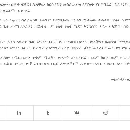
 ለሌሎች ሰዎች ፍቅር ከሌላቸው ክርስቶስን መስለውታል ለማለት ያስቸግራል፡፡ ስለሆነም
 ሊጨምር ይገባዋል፡፡
ፍ ግን እጅግ ያስፈራናል፡፡ ሁሉንም በእግዚአብሔር እንድንችለው ትሕትና፣ ፍቅር ሃይ
ል ጊዜ ታናሽ እንደሆነ ክርስትናውም ዕለት ዕለት ማደግ እንዳለበት ካላመነ እጅግ ከባድ
ም ይሁን ለጻድቅ ሰው እግዚአብሔር ቅርብ ነው፡፡ በድለን በደላችንን በመንገር የሚደ
ስለሆነ እግዚአብሔርን ከምንምና ከማንም በላይ በፍጹም ፍቅር መቅረብና መማጸን ይገባና
ስላለው የሚሰጠውን ጥቅም ማወቅና መረዳት ይኖርብናል፡፡ ይህም ከሆነ በጾም ሥጋ ለ
 የበረከቱ ተሳታፊዎች እንድንሆን በዚህ ለሥጋችንም ፈቃድና ሐሳብ ሳይሆን ለነፍሳች
ወስብሐት ለ