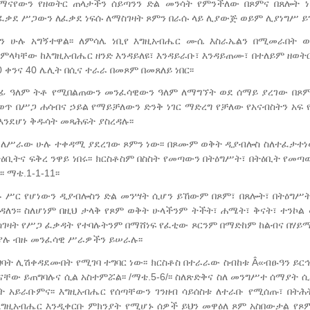
ማናየውን የዘወትር ጠላታችን ሰይጣንን ድል መንሳት የምንችለው በጾምና በጸሎት ነ
ልጅ ፈቃደ ሥጋውን ለፈቃደ ነፍሱ ለማስገዛት ጾምን በራሱ ላይ ሊያውጅ ወይም ሊያነግሥ ይገ
ትን ሁሉ አግኝተዋል፡፡ ለምሳሌ ነቢየ እግዚአብሔር ሙሴ እስራኤልን በሚመራበት 
አምላካቸው ከእግዚአብሔር ዘንድ እንዳይለዩ፣ እንዳይራቡ፣ እንዳይጠሙ፣ በተለይም ዘወት
ንና 40 ሌሊት በሲና ተራራ በመጾም በመጸለይ ነበር፡፡
ላፊ ዓለም ትቶ የሚበልጠውን መንፈሳዊውን ዓለም ለማግኘት ወደ ሰማይ ያረገው በጾም 
ወጥ በሥጋ ሐሳብና ኃይል የማይቻለውን ድንቅ ነገር ማድረግ የቻለው የአናብስትን አፍ 
 እንደሆነ ቅዱሳት መጻሕፍት ያስረዳሉ፡፡
ር ለሥራው ሁሉ ተቀዳሚ ያደረገው ጾምን ነው፡፡ በጾሙም ወቅት ዲያብሎስ ስለተፈታተነ
ዕቢትና ፍቅረ ንዋይ ነበሩ፡፡ ክርስቶስም በስስት የመጣውን በትዕግሥት፣ በትዕቢት የመጣ
ማቴ.1-1-11፡፡
ሥር የሆነውን ዲያብሎስን ድል መንሣት ሲሆን ይኸውም በጾም፣ በጸሎት፣ በትዕግሥት
ዳለን፡፡ ስለሆነም በዚህ ታላቅ የጾም ወቅት ሁላችንም ትችት፣ ሐሜት፣ ቅናት፣ ተንኮል 
ማስገዛት የሥጋ ፈቃዳት የተባሉትንም በማሸነፍ የፈቲው ጾርንም በማድከም ከልብና በሃይ
ልያሉ ብዙ መንፈሳዊ ሥራዎችን ይሠራሉ፡፡
ግባት ሊሽቀዳደሙበት የሚገባ ተግባር ነው፡፡ ክርስቶስ በተራራው ስብከቱ Â«ብፁዓን ይር
ው ይጠግባሉና ሲል አስተምሯል፡፡ /ማቴ.5-6/፡፡ ስለጽድቅና ስለ መንግሥተ ሰማያት 
ት አይራቡምና፡፡ እግዚአብሔር የሰጣቸውን ገንዘብ ሳይሰስቱ ለተራቡ የሚሰጡ፣ በት
ግዚአብሔር እንዲቀርቡ ምክንያት የሚሆኑ ሰዎች ይህን መዋዕለ ጾም አስበውታል የ