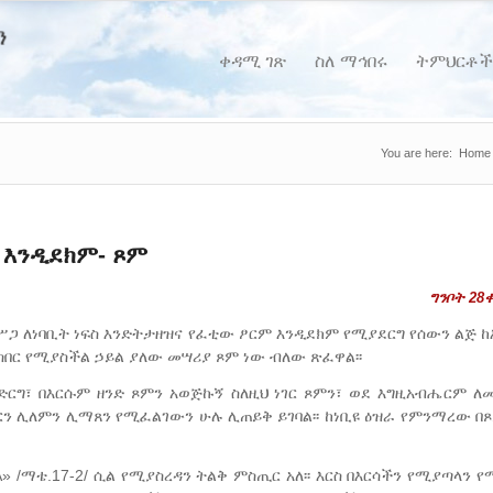
ቀዳሚ ገጽ
ስለ ማኅበሩ
ትምህርቶች
You are here:
Home
 እንዲደክም- ጾም
ግንቦት 28ቀ
ሥጋ ለነባቢት ነፍስ እንድትታዘዝና የፈቲው ፆርም እንዲደክም የሚያደርግ የሰውን ልጅ 
ስበር የሚያስችል ኃይል ያለው መሣሪያ ጾም ነው ብለው ጽፈዋል፡፡
ድርግ፣ በእርሱም ዘንድ ጾምን አወጅኩኝ ስለዚህ ነገር ጾምን፣ ወደ እግዚአብሔርም ለ
ሔርን ሊለምን ሊማጸን የሚፈልገውን ሁሉ ሊጠይቅ ይገባል፡፡ ከነቢዩ ዕዝራ የምንማረው በ
 /ማቴ.17-2/ ሲል የሚያስረዳን ትልቅ ምስጢር አለ፡፡ እርስ በእርሳችን የሚያጣላን 