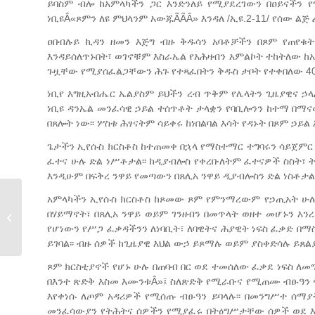
ይባስም ብሎ ከአምላካችን ጋር እንድንለይ የሚያደረገውን በዐይናችን የ
ነቢዩÂ«ጾምን ለዩ ምህላንም አውጁÃÃÂ» እንዳለ /ኢዩ.2-11/ የሰው 
ዐበብሉይ ኪዳን ዘመን እጅግ ብዙ ቅዱሳን አባቶቻችን በጾም የጠየቁ
እንዳይሰለጥኑበት፣ ወገኖቹም እስራኤል የአሕዛብን አምልኮት ተከትለው ከ
ጉዟቸው የሚያሰፈልጋቸውን ሕጉ የተጻፈበትን ቅዱስ ታቦት የተቀበለው 40 ቀ
ነቢየ እግዚአብሔር ኤልያስም ይህችን ረብ ጥቅም የሌላትን ጊዜያዊና ኃ
ነቢዩ ዳንኤል መንፈሳዊ ኃይል ተሰጥቶት ታላቋን የባቢሎንን ከተማ በማና
በጸሎት ነው፡፡ ሦስቱ ሕፃናትም ሳይቀሩ ከነበልባል እሳት የዳኑት በጾም ኃይል
ጌታችን ኢየሱስ ክርስቶስ ከተጠመቀ በኋላ የማስተማር ተግባሩን ሳይጀም
ፈተና ሁሉ ድል ነሥቶታል፡፡ ከዲያብሎስ የቀረቡለትም ፈተናዎች ስስት፣ ት
እንዲሁም በፍቅረ ንዋይ የመጣውን በጸሊአ ንዋይ ዲያብሎስን ድል ነስቶታል፡፡ 
አምላካችን ኢየሱስ ክርስቶስ ከጾመው ጾም የምንማረውም የኃጢአት ሁሉ 
በሃይማኖት፣ በጸሊአ ንዋይ ወይም ገንዘብን በመጥላት ወዘተ መሆኑን እንረ
ቅርሶችን በተመለከተ ዐውደ ጥናት ተካሔደ
የሆነውን የሥጋ ፈቃዳችንን ለነባቢት፣ ለባዊትና ሕያዊት ነፍስ ፈቃድ በ
ይገባል፡፡ ብዙ ሰዎች ከጊዜያዊ እህል ውኃ ይጾማሉ ወይም ያስቀድሳሉ ይጸ
ጾም ክርስቲያኖች የሆኑ ሁሉ በጠባብ በር ወደ ተመሰለው ፈቃደ ነፍስ ለመ
በእንተ ጽድቅ እስመ እሙንቱÂ»፤ ስለጽድቅ የሚራቡና የሚጠሙ ብፁዓን ናቸ
እየቀነሱ ለጦም አዳሪዎች የሚሰጡ ብፁዓን ይባላሉ፡፡ በመንግሥተ ሰማያ
መንፈሳውያን የትሕትና ሰዎችን የሚያፈሩ በትዕግሥታቸው ሰዎች ወደ እ