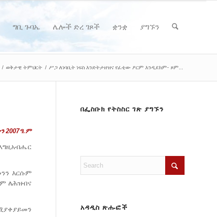
ግቢ ጉባኤ
ሌሎች ድረ ገጾች
ቋንቋ
ያግኙን
/
ወቅታዊ ትምህርት
/
ሥጋ ለነባቢት ነፍስ እንድትታዘዝና የፈቲው ፆርም እንዲደክም- ጾም...
በፌስቡክ የትስስር ገጽ ያግኙን
ን 2007ዓ.ም
ከእግዚአብሔር
መንን እርሱም
ጾም ለሕዝብና
አዳዲስ ጽሑፎች
የሚያቀያይመን