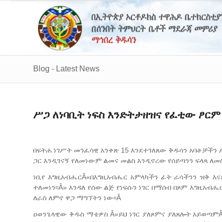
Blog - Latest News
ሥጋ ለነባቢት ነፍስ እንድትታዘዝና የፈቲው ፆርም
በፍትሐ ነገሥት መንፈሳዊ አንቀጽ 15 እንደተገለጸው ቅዱሳን አባቶቻችን 
ጋር እንዲገናኝ የለመነውም ልመና መልስ እንዲኖረው የሰይጣንን ፍላጻ ለመ
ነቢየ እግዚአብሔርÂ«በእግዚአብሔር አምላካችን ፊት ራሳችንን ዝቅ እና
ተለመነን፡፡Â» እንዳለ የሰው ልጅ የነፍሱን ነገር በማሰብ በጾም እግዚአብ
ለራስ ለምኖ ዋጋ ማግኘትን ነው፡፡Â
ዐወንጌላዊው ቅዱስ ማቴዎስ Â«ይህ ነገር ያለጾምና ያለጸሎት አይወጣምÂ»