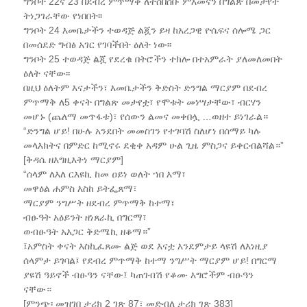
ግንቦት 22ና 23 በደብረ ምጥማቅ ለተሰበሰቡ ምእመናን በግልጽ በመታየት
ትነጋገራቸው የነበበት፡፡
ግንቦት 24 እመቤታችን ተወዳጅ ልጇን ይዛ ከአረጋዊ ዮሴፍና ሰሎሜ ጋር
በመሰደድ ግብፅ አገር የገባችበት ዕለት ነው፡፡
ግንቦት 25 ተወዳጅ ልጇ የደረቁ በትሮችን ተክሎ በተአምራት ያለመለመበት
ዕለት ናቸው፡፡
በዚህ ዕለትም እናታችን፣ እመቤታችን ቅድስት ድንግል ማርያም በደብረ
ምጥማቅ ለ5 ቀናት በግልጽ መታየቷ፣ የሞቱት መነሣታቸው፣ ብርሃን
መሆኑ (ጨለማ መጥፋቱ)፣ የሰውን ልመና መቀበሏ …ወዘተ ይነገራል።
“ድንግል ሆይ! በሁሉ አንደበት መመስገን የተገባሽ ስለሆነ በሰማይ ካሉ
መላእክትና በምድር ከሚኖሩ ደቂቀ አዳም ሁል ጊዜ ምስጋና ይቀርብልሻል።”
[ቅዳሴ ዘእግዚእትነ ማርያም]
“ሰላም ለእለ ርእዩኪ ከመ ዐይነ ወለት ኀበ እማ፣
መዋዕል ሐምስ እስከ ይትፌጸማ፣
ማርያም ንግሥት ዘደብረ ምጥማቅ ከተማ፣
ብፁዓት አዕይንት ዘነጸራኪ በግርማ፣
ወብፁዓት አእጋር ቅድሜኪ ዘቆማ።”
፤አምስት ቀናት እስኪፈጸሙ ልጅ ወደ እናቷ እንደምታይ ላዩሽ ለእነዚያ
ሰላምታ ይገባል፤ የደብረ ምጥማቅ ከተማ ንግሥት ማርያም ሆይ! በግርማ
ያዩሽ ዓይኖች ብፁዓን ናቸው፤ ካጠገብሽ የቆሙ እግሮችም ብፁዓን
ናቸው።
[ምንጭ፡ መዝገበ ታሪክ 2 ገጽ 87፣ መድብለ ታሪክ ገጽ 383]