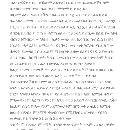
ብሎ ነግሯት ነበር። ይኸውም አልቀረ፤ በዚሁ ቦታ በእመቤታችን ስም
ቤተክርስቲያን ታንጾ ስሙ ደብረ ምጥማቅ ተብሏል።
በዚህም ዕለት እመቤታችን ከፀሐይ ሰባት እጅ አብርታ ከጉልላቱ ላይ
በመንበረ ብርሃን ተቀምጣ፣ መላእክት ሊቃነ መላእክት ከበው ሲያመሰግኗት፣
ነቢያት፣ ሐዋርያት፣ ጻድቃንና ሰማዕታት እጅ ሲነሷት ታይታለች። “እንዘ
ትበርቂ በደብረ ምጥማቅ ሐምሰ ዕለታተ” እንዳለ ደራሲው በልጇ የመለኮት
ብርሃን አሸብርቃ መላእክት: ሊቃነ መላእክት: ኪሩቤል: ሱራፌል ከበዋት
ነቢያት: ሐዋርያት: ሰማዕታት: ደናግላን: መነኮሳት ሄሮድስ ያስፈጃቸው
ሕፃናት ይመጣሉ፤ ሱራፌልም ማዕጠንት ይዘው በእያንዳንዱ እያመሰገኑ
ያጥኑ ነበር። ከሰማዕታት ቅዱስ ጊዮርጊስ በነጭ ፈረስ፣ ቀጥሎም ቅዱስ
መርቆሬዎስ በጥቁር ፈረስ በየተራ እየመጡ ይሰግዱላታል።
ከፊቷ ብርሃን የተነሣ 5 ቀን ሌሊቱና ቀኑ አይታወቅም ነበር። በዚህ ጊዜ
ልብሳቸውን ወደ ላይ ሲወረውሩላት የፈቀደችውን ተቀብላ
ትልክላቸዋለች። ከዚያም ለበረከት ይካፈሉታል። ከተሰበሰቡትም እስኪ
እገሌን አስነሺልን እያሉ ሲለምኗት አስነሥታ በሕይወተ ሥጋ ታሳያቸው
ነበር። እንዲህ እየሆኑ በፍጹም ደስታ ሰንብተዋል። እስከ አምስት ቀንም
ምእመናኑንም አረማውያኑንም አንድ ወገን አድርጋ ስትባርክ ሰንብታለች።
ከዚህም በኋላ ምእመናኑም አረማውያኑም በየዓመቱ እነዚህን አምስት
ዕለታት በደብረ ምጥማቅ ተሰብስበው የሚያከብሩ ሆነዋል። የበዓሉ
መታሰቢያ ከግንቦት 21 እስከ 25 ቀን ነው።
ግንቦት 21 በደብረ ምጥማቅ በገሃድ ተገልጻ ታላቅ ተአምር ያደረገችበት፡፡