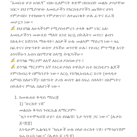
“እመቤቴ ሆይ አሳዪኝ” ብሎ ሲለምናት ቀድሞ በነበሩበት መልኩ ታሳያቸው
ነበር። ይህ የሚያሳየው እመቤታችን የክርስቲያኖችን ጩኸትና ዕንባ
የምታብስ፣ የተከዘውን የምታጽናና፣ ለተጨነቁት ሁሉ ፈጥና ደራሽ
መሆኗን ነው።
ይህ በዓል ለሁላችንም የሚያስተምረን ታላቅ ቁም ነገር አለ፦
እመቤታችንን መውደድ ማለት እንደ እርሷ በትሕትና መኖር፣ ልብን
ከክፋትና ከሽንገላ ማጽዳት፣ ለሰዎች ሁሉ መልካም ማድረግ ነው። ዛሬ
በፈተናና በጭንቀት ውስጥ ያላችሁ ወገኖቼ ሁሉ፣ የደብረ ምጥማቋ እናት
ዕንባችሁን አብሳ በሰማያዊ ሰላሟ ትባርካችሁ።
ድንግል ማርያም ለእኛ ለኦርቶዶክሳውያን ፤
ድንግል ማርያምን እኛ የኦርቶዶክስ ተዋሕዶ ቤተ ክርስቲያን ልጆች
የምናከብራት በምክንያት ነው። እርሷ የእግዚአብሔር እናት (ወላዲተ
አምላክ ስለሆነች)፣ በድኅነት ታሪክ ውስጥ ልዩ ስፍራ ስላላት፣ በእምነትና
በትሕትና ምሳሌ ስለሆነች ነው።
ከመጽሐፍ ቅዱስ ማስረጃ
1) “ቡርክት ነሽ”
መልአኩ ቅዱስ ገብርኤል ለማርያም፦
“ጸጋ የተሞላብሽ ሆይ፥ ደስ ይበልሽ፤ ጌታ ካንቺ ጋር ነው።” (ሉቃስ
፩፥፳፰)
እንዲሁም ኤልሳቤጥ “ከሴቶች ሁሉ በላይ ቡርክት ነሽ፥ የማኅፀንሽም
ፍሬ ቡሩክ ነው።” (ሉቃስ ፩ ፥፵ ፪)