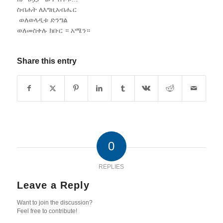
ስብሐት ለእግዚአብሔር
​ ወለወላዲቱ ድንግል
ወለመስቀሉ ክቡር ። አሜን።
Share this entry
0
REPLIES
Leave a Reply
Want to join the discussion?
Feel free to contribute!