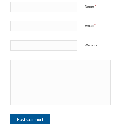
*
Name
*
Email
Website