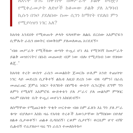
ለእናት ሀገሩ በቅንነት ከመሥራት ይልቅ ሀብቷን
የሚቀራመታት ለድሆች ከቆመው ይልቅ ያለ አግባብ
ኪሱን በጉቦ ያደለበው ስሙ ሲገን ከማየት የደለበ ምን
የሚያሳዝን ነገር አለ?
ከአባቴ አንደበት የሚወጡት ቃላት ፍላጻቸው ለልቤ ደርሰው አእምሮዬን
ሲሞሉት ራሴን ዘወትር ብወቅስም ያለመለወጤ አናደደኝ፡፡
“ብዙ መሥራት የሚችለው ወጣት ተጧሪ ሆነ ለኔ የሚገባኝ ከመሥራት
ይልቅ መዝናናትና በሱስ መጠመድ ብቻ ነው ብሎ የሚያስብ ነው የበዛው
ልጄ..”
ከአባቴ ተረት ውስጥ ራሴን መመልከት ጀመርኩ ሁሌም አንድ ተጨባጭ
ነገር ላይ መድረስ ሲያቅተኝ ልኬቴ እዚህ ድረስ ነው ብዬ ሳምን፤ በራሴ
መጠራጠር ጀምሬ ነበር፡፡ ትእግስት በስሜቴ ውስጥ ሲገረጅፍ ደግሞ ግን
ለምን የሚለኝ አእምሮዬ ውድቀቴን ያለ ሥራና ያለ መልካም ምግባር
ዛሬም በአባቴ ቤት ተጧሪ መሆኔን አከበደብኝ፡፡
ለስማቸው የሚጨነቁት ጥቂት ሠርተው ብዙ ስም ፈለጉ እኔ ግን ያለ ሥራ
ቁጭ ብያለሁ፡፡ እስከ ዛሬ የአባቴ ተረቶች እውነታቸው ከማስበው በተለየ
ዘልቆ ሲታወቀኝ፣ ጠልቆ ሲዳሰሰኝ፣ ርቆም ሲታየኝ፣ ቀርቤም ሆኖ ብዥ
ሲልብኝ ኖሬያለሁ፡፡ ዛሬ ግን ራሴን ተመለከትኩ፡፡