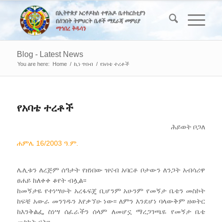
Blog - Latest News
You are here:
Home
/
ኪነ ጥበብ
/
የአባቴ ተረቶች
የአባቴ ተረቶች
ሕይወት ቦጋለ
ሐምሌ 16/2003 ዓ.ም.
ሌሊቱን ለረጅም ሰዓታት የዘነበው ዝናብ አባርቶ ቦታውን ለንጋት አብሳሪዋ
ፀሐይ ከለቀቀ ቆየት ብሏል፡፡
ከመኝታዬ የተነሣሁት አረፋፍጄ ቢሆንም አሁንም የመኝታ ቤቴን መስኮት
ከፍቼ አውራ መንገዱን እየቃኘሁ ነው፡፡ ለምን እንደሆነ ባላውቅም ዘወትር
ከእንቅልፌ ስነሣ ሰፈራችን ሰላም ለመሆኗ ማረጋገጫዬ የመኝታ ቤቴ
መስኮት ናት፡፡