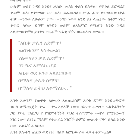
ሁሉም ወደየ ጉዳዩ እንደየ ሐሳቡ መለስ ቀለስ ይለዋል፡፡ የቸኮለ ይሮጣል፣
ቀደም ብሎ የተነሣው ዘና ብሎ ይራመዳል፡፡ ሥራ ፈቱ ይንገላወድበታል
ብቻ መንገዱ ለሁሉም ያው መንገድ ነው፡፡ እንደ እኔ ላጤነው ከቁም ነገር
ቆጥሮ ላየው ደግሞ ለዓይን ወይም ለአእምሮ የሚሆን አንድ ጉዳይ
አይታጣበትም፡፡ ያባቴን ተረቶች ናፋቂ ነኝና ወደሳሎን ወጣሁ፡፡
“አቤቱ ቃሌን አድምጥ፣
ጩኸቴንም አስተውል፣
የልመናዬን ቃል አድምጥ፣
ንጉሤና አምላኬ ሆይ
አቤቱ ወደ አንተ እጸልያለሁና
በማለዳ ቃሌን ስማኝ፤
በማለዳ ፊትህ እቆማለሁ…”
አባቴ አሁንም የጠዋት ጸሎቱን አልጨረሰም እናቴ ደግሞ እንደወትሮዋ
ቁርስ ለማዘጋጀት ተፍ… ተፍ እያለች ነው፡፡ ከእናቴ ፈጣንና ፍልቅልቅነት
ጋር ያባቴ የእርጋታና የዝምተኝነት ባህሪ ተስማምቶ መኖሩ የሚገርመኝ
ነገር ነው፡፡ ለነገሩ “ዓለም የተቃራኒ ነገሮች ድምር ውጤት ናት” ይላል አንድ
ስሙ የጠፋኝ ፈላስፋ፡፡
አባቴ ጸሎቱን ጨርሶ ወደ ቤት ዘልቆ አሮጌው ሶፋ ላይ ተቀምጧል፡፡