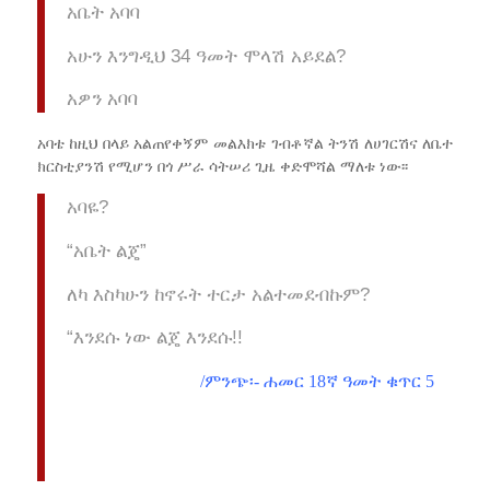
አቤት አባባ
አሁን እንግዲህ 34 ዓመት ሞላሽ አይደል?
አዎን አባባ
አባቴ ከዚህ በላይ አልጠየቀኝም መልእክቱ ገብቶኛል ትንሽ ለሀገርሽና ለቤተ
ክርስቲያንሽ የሚሆን በጎ ሥራ ሳትሠሪ ጊዜ ቀድሞሻል ማለቱ ነው፡፡
አባዬ?
“አቤት ልጄ”
ለካ እስካሁን ከኖሩት ተርታ አልተመደብኩም?
“እንደሱ ነው ልጄ እንደሱ!!
/ምንጭ፡- ሐመር 18ኛ ዓመት ቁጥር 5