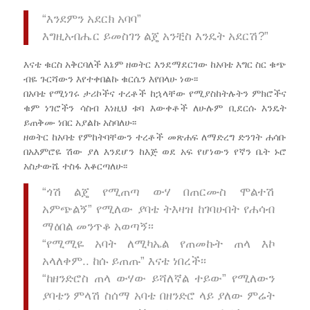
“እንደምን አደርክ አባባ”
እግዚአብሔር ይመስገን ልጄ አንቺስ እንዴት አደርሽ?”
እናቴ ቁርስ አቅርባለች እኔም ዘወትር እንደማደርገው ከአባቴ እግር ስር ቁጭ
ብዬ ጉርሻውን እየተቀበልኩ ቁርሴን እየበላሁ ነው፡፡
በአባቴ የሚነገሩ ታሪኮችና ተረቶች ከኋላቸው የሚያስከትሉትን ምክሮችና
ቁም ነገሮችን ሳስብ እነዚህ ቱባ እውቀቶች ለሁሉም ቢደርሱ እንዴት
ይጠቅሙ ነበር አያልኩ አስባለሁ፡፡
ዘወትር ከአባቴ የምከትባቸውን ተረቶች መጽሐፍ ለማድረግ ድንገት ሐሳቡ
በአእምሮዬ ሽው ያለ እንደሆን ከእጅ ወደ አፍ የሆነውን የኛን ቤት ኑሮ
አስታውሼ ተስፋ እቆርጣለሁ፡፡
“ጎሽ ልጄ የሚጠጣ ውሃ በጠርሙስ ሞልተሽ
አምጭልኝ” የሚለው ያባቴ ትእዛዝ ከገባሁበት የሐሳብ
ማዕበል መንጥቆ አወጣኝ፡፡
“የሚሚዬ አባት ለሚካኤል የጠመኩት ጠላ እኮ
አላለቀም.. ከሱ ይጠጡ” እናቴ ነበረች፡፡
“ከዘንድሮስ ጠላ ውሃው ይሻለኛል ተይው” የሚለውን
ያባቴን ምላሽ ስሰማ አባቴ በዘንድሮ ላይ ያለው ምሬት