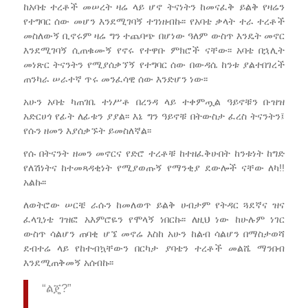
ከአባቴ ተረቶች መሠረት ዛሬ ላይ ሆኖ ትናነትን ከመናፈቅ ይልቅ የዛሬን
የተግባር ሰው መሆን እንደሚገባኝ ተገነዘብኩ፡፡ የአባቴ ቃላት ተራ ተረቶች
መስለውኝ ቢኖሩም ዛሬ ግን ተጨባጭ በሆነው ዓለም ውስጥ እንዴት መኖር
እንደሚገባኝ ሲጠቁሙኝ የኖሩ የተዋቡ ምክሮች ናቸው፡፡ አባቴ በኋሊት
መነጽር ትናንትን የሚያሰቃኘኝ የተግባር ሰው በውዳሴ ከንቱ ያልተበገረች
ጠንካራ ሠራተኛ ጥሩ መንፈሳዊ ሰው እንድሆን ነው፡፡
አሁን አባቴ ካጠገቤ ተነሥቶ በረንዳ ላይ ተቀምጧል ዓይኖቹን ቡዝዝ
አድርሀጎ የፊት ለፊቱን ያያል፡፡ እኔ ግን ዓይኖቹ በትውስታ ፈረስ ትናንትን፤
የሱን ዘመን እያሰቃኙት ይመስለኛል፡፡
የሱ በትናንት ዘመን መኖርና የድሮ ተረቶቹ ከተዘፈቅሁበት ከንቱነት ከግድ
የለሽነትና ከተመጻዳቂነት የሚያወጡኝ የማንቂያ ደውሎች ናቸው ለካ!!
አልኩ፡፡
ለወትሮው ሠርቼ ራሱን ከመለወጥ ይልቅ ሀብታም የትዳር ጓደኛና ዝና
ፈላጊነቴ ገዝፎ አእምሮዬን የሞላኝ ነበርኩ፡፡ ለዚህ ነው ከሁሉም ነገር
ውስጥ ሳልሆን ጠባቂ ሆኜ መኖሬ እስከ አሁን ከልብ ሳልሆን በማስታወሻ
ደብተሬ ላይ የከተብኳቸውን በርካታ ያባቴን ተረቶች መልሼ ማንበብ
እንደሚጠቅመኝ አሰብኩ፡፡
“ልጄ?”