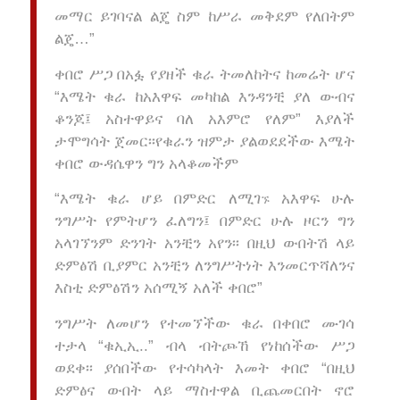
መማር ይገባናል ልጄ ስም ከሥራ መቅደም የለበትም
ልጄ…”
ቀበሮ ሥጋ በአፏ የያዘች ቁራ ትመለከትና ከመሬት ሆና
“እሜት ቁራ ከአእዋፍ መካከል እንዳንቺ ያለ ውብና
ቆንጆ፤ አስተዋይና ባለ አእምሮ የለም” እያለች
ታሞግሳት ጀመር፡፡የቁራን ዝምታ ያልወደደችው እሜት
ቀበሮ ውዳሴዋን ግን አላቆመችም
“እሜት ቁራ ሆይ በምድር ለሚገ
አእዋፍ ሁሉ
ኙ
ንግሥት የምትሆን ፈለግን፤ በምድር ሁሉ ዞርን ግን
አላገኘንም ድንገት አንቺን አየን፡፡ በዚህ ውበትሽ ላይ
ድምፅሽ ቢያምር አንቺን ለንግሥትነት እንመርጥሻለንና
እስቲ ድምፅሽን አሰሚኝ አለች ቀበሮ”
ንግሥት ለመሆን የተመኘችው ቁራ በቀበሮ ሙገሳ
ተታላ “ቁኢኢ..” ብላ ብትጮኸ የነከሰችው ሥጋ
ወደቀ፡፡ ያሰበችው የተሳካላት እመት ቀበሮ “በዚህ
ድምፅና ውበት ላይ ማስተዋል ቢጨመርበት ኖሮ