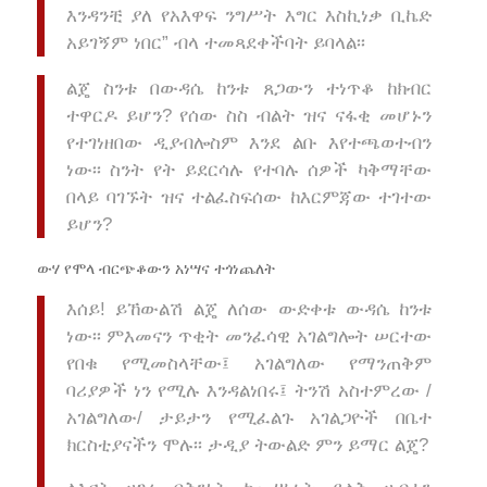
እንዳንቺ ያለ የአእዋፍ ንግሥት እግር እስኪነቃ ቢኬድ
አይገኝም ነበር” ብላ ተመጻደቀችባት ይባላል፡፡
ልጄ ስንቱ በውዳሴ ከንቱ ጸጋውን ተነጥቆ ከክብር
ተዋርዶ ይሆን? የሰው ስስ ብልት ዝና ናፋቂ መሆኑን
የተገነዘበው ዲያብሎስም እንደ ልቡ እየተጫወተብን
ነው፡፡ ስንት የት ይደርሳሉ የተባሉ ሰዎች ካቅማቸው
በላይ ባገኙት ዝና ተልፈስፍሰው ከእርምጃው ተገተው
ይሆን?
ውሃ የሞላ ብርጭቆውን አነሣና ተጎነጨለት
እሰይ! ይኸውልሽ ልጄ ለሰው ውድቀቱ ውዳሴ ከንቱ
ነው፡፡ ምእመናን ጥቂት መንፈሳዊ አገልግሎት ሠርተው
የበቁ የሚመስላቸው፤ አገልግለው የማንጠቅም
ባሪያዎች ነን የሚሉ እንዳልነበሩ፤ ትንሽ አስተምረው /
አገልግለው/ ታይታን የሚፈልጉ አገልጋዮች በቤተ
ክርስቲያናችን ሞሉ፡፡ ታዲያ ትውልድ ምን ይማር ልጄ?