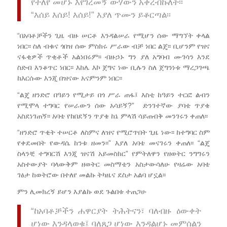
የተለየ መሆኑ እየገረመኝ ውሃውን አቀረብኩለት፡፡
“እሰይ እሰይ! እሰይ!” እያለ ጥሙን ይቆርጣል፡፡
“በአባቶቻችን ጊዜ ብዙ ሠርቶ እንዳልሠራ የሚሆን ሰው ማግኘት ቀላል
ነበር፡፡ ስለ ብቁና ጎበዝ ሰው ምስክሩ ሥራው ብቻ ነበር ልጄ፡፡ ቢሆንም የዝና
ናፋቂዎች ጥቂቶች አልነበሩም፡፡ ብዙኃኑ ግን ያለ አግባብ ሙገሳን እንደ
ስድብ እንቆጥር ነበር፡፡ እከሌ እኮ ጀግና ነው ቢሉን ስለ ጀግንነቱ ማረጋገጫ
ከእርሱው እንጂ በዝናው አናምንም ነበር፡፡
“ልጄ ዘንድሮ በዓይን የሚታይ በጎ ሥራ ጠፋ፤ እስቲ ከዓይን ተርፎ ልብን
የሚሞላ ተግባር የሠራውን ሰው አሳይኝ?” ድንገተኛው ያባቴ ጥያቄ
አስደነገጠኝ፡፡ አባቴ የከበደኝን ጥያቄ ከኔ ምላሽ ሳይጠብቅ መንገሩን ቀጠለ፡፡
“ዘንድሮ ጥቂት ተሠርቶ ለስምና ለዝና የሚሮጥበት ጊዜ ነው፡፡ ከተግባር ስም
የቀደመበት የውዳሴ ከንቱ ዘመን፡፡” እያለ አባቴ መናገሩን ቀጠለ፡፡ “ልጄ
ስላንቺ ተግባርሽ እንጂ ዝናሽ አይመስክር” የምትለዋን የዘወትር ንግግሩን
አስተውያት ባላውቅም ዘወትር መስማቴን አስታውሳለሁ የዛሬው አባቴ
ገፅታ ከወትሮው በተለየ መልኩ ትካዜና ደስታ አልባ ሆኗል፡፡
ምን ሊመክረኝ ይሆን እያልኩ ወደ ጉልበቱ ተጠጋሁ
“ከአባቶቻችን ሐዋርያት ትሕትናን፣ ባለብዙ ዕውቀት
ሆነው እንዳላወቁ፤ ባለጸጋ ሆነው እንዳልሆኑ መምሰልን