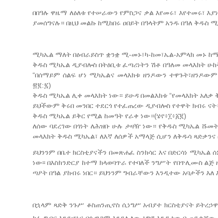
በበዓሉ ዋዜማ ለዕለቱ የተሠራውን የምስጋና ቃል እየመሩ፣ እየተመሩ፣ እ
ያመሰግናሉ። በዚህ መልኩ ከሚከበሩ ዐበይት በዓላትም አንዱ በዓለ ቅዱስ 
ሚካኤል ማለት በዕብራይስጥ ቋንቋ ሚ-መኑ፣ካ-ከመ፣ኤል-አምላክ መኑ ከማከ
ቅዱስ ሚካኤል ዲያብሎስ በትዕቢቱ ፈጣሪነትን ሽቶ በዓለመ መላእክት ሁከት
“በሰማይም ሰልፍ ሆነ ሚካኤልና መላእክቱ ዘንዶውን ተዋጉት፣ዘንዶውም
፳፪:፯)
ቅዱስ ሚካኤል ሊቀ መላእክት ነው። ይሁዳ በመልእክቱ “የመላእክት አለቃ ቅ
ይህችውም ቅሩበ መንበር ተደርጎ የተፈጠረው ዲያብሎስ የተዋት ክብሩ ናት
ቅዱስ ሚካኤል ይቅር የሚል ከመዓት የራቀ ነው።(ሄኖ፥፲፥፩፪)
ለሰው ባደረገው በጎነት ለሕዝቡ ሁሉ ታዛዥ ነው። የቅዱስ ሚካኤል ሹመት በ
መላእክት ቅዱስ ሚካኤል፣ ለእኛ ለሰዎች አማላጅ ሲሆን ለቅዱሳ ጻድቃን
ይህንንም በቤተ ክርስቲያናችን በመጽሐፈ ስንክሳር እና በድርሳነ ሚካኤል 
ነው፡፡ በእስክንድርያ ከተማ ክላወባጥራ የተባለች ንግሥት የበጥሊሙስ ልጅ
ጣዖት በዓል ያከብሩ ነበር። ይህንንም ግብራቸውን እንዲተው አባታችን እለ
በኋላም ጻድቅ ንጉሥ ቆስጠንጢኖስ ሲነግሥ አብያተ ክርስቲያናት ይትረኃዋ
ክፉ ግብር እንደሆነና በጎ ዋጋም እንደሌለው ነግሮ እንዲተዉ ቢጠይቃቸው