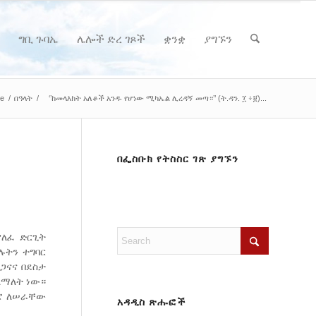
ግቢ ጉባኤ
ሌሎች ድረ ገጾች
ቋንቋ
ያግኙን
e
/
በዓላት
/
‘’ከመላእክት አለቆች አንዱ የሆነው ሚካኤል ሊረዳኝ መጣ።’’ (ት.ዳን. ፲ ፥፱)...
በፌስቡክ የትስስር ገጽ ያግኙን
ያለፈ ድርጊት
ሉትን ተግባር
ጋናና በደስታ
ለማለት ነው።
ድሮ ለሠራቸው
አዳዲስ ጽሑፎች