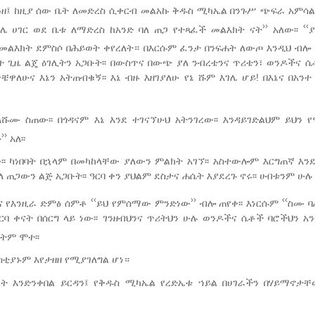
ጓዘ፤ ከዚያ ሰው ቤት ለመድረስ ሲቀርብ መልአኩ ቅዱስ ሚካኤል በንጉሥ ጭፍራ አምሳል
››
‹‹
ገሌ ሀገር ወደ ቤቱ ለማድረስ ከአንድ ባለ ጠጋ የተጻፈች መልእክት ናት
አለው፡፡
 መልእክት ደምስሶ በሕይወት ቀየረለት። በእርሱም ፈንታ በንፍሐት ለውጦ እንዲህ ብሎ
 ጊዜ ልጄ ዕገሊትን አጋቡት፡፡ በውስጥና በውጭ ያለ ንብረቴንና ጥሪቴን፣ ወንዶችና ሴ
ለሁና እኔን አትጠብቁኝ፡፡ እኔ ብዙ እዘገያለሁ የኔ ሹም እገሌ ሆይ! በእኔና በአንተ
ሹሙ ስጠው፡፡ በጎዳናም እኔ እንደ ተገናኘሁህ አትንገረው፡፡ እንዳይገድልህም ይህን 
››
ሁ
አለ፡፡
 ካነበባት በኋላም በመካከላቸው ያለውን ምልክት አገኘ፡፡ አስተውሎም እርግጠኛ እንደ 
ለ ጠጋውን ልጅ አጋቡት፡፡ ዓርባ ቀን ያህልም ደስታና ሐሴት እያደረጉ ኖሩ፡፡ ሀብቱንም ሁ
‹‹
››
‹‹
ቆና የእንዚራ ድምፅ ሰምቶ
ይህ የምሰማው ምንድነው
ብሎ ጠየቀ፡፡ እነርሱም
ስሙ ባ
ባ ቀናት በሰርግ ላይ ነው፡፡ ገንዘብህንና ጥሪትህን ሁሉ ወንዶችና ሴቶች ባሮችህን አን
ገትም ሞተ፡፡
ስቲያኑም እየታዘዘ የሚያገለግል ሆነ።
ከት እንድንቀበል ይርዳን፤ የቅዱስ ሚካኤል የረድኤቱ ኀይል በሀገራችን በሃይማኖታ