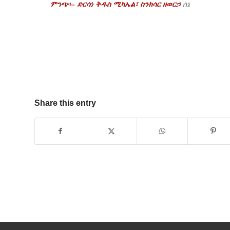
ምንጭ፡
–
ድርሳነ
ቅዱስ
ሚካኤል፣
ስንክሳር
ዘወርኃ
ሰኔ
Share this entry