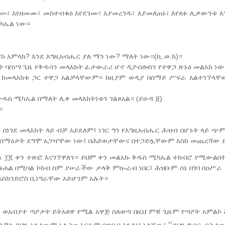
ያነሡ፣ እየዘመሙ፣ መስተብቁዕ እየደገሙ፣ እያመረገዱ፣ እያመለጠኑ፣ እየጸፉ ሊቃውንቱ 
ሚካኤል ነው።
 አምላክ? እንደ እግዚአብሔር ያለ ማን ነው? ማለት ነው።(ኪ.ወ.ክ)።
 ባስነሣ ጊዜ የቅዱሳን መላእክት ፊታውራሪ ሆኖ ዲያብሎስን የተዋጋ ጽኑዕ መልአክ ነው
 ከመላእክቱ ጋር ተዋጋ አልቻላቸውም። ከዚያም ወዲያ በሰማይ ሥፍራ አልተገኘላቸ
ዱስ ሚካኤል በማለት ሊቀ መላእክትነቱን ገልጾአል። (ይሁዳ ፱)
።
ነገደ መላእክት ላይ ብቻ አይደለም፤ ነገር ግን የእግዚአብሔር ሕዝብ በሆኑት ላይ ጭምር
ና ሰማዕታት ደግሞ አጋዣቸው ነው፤ በሕይወታቸውና በተጋድሏቸውም እስከ መጨረሻው ይ
ሰኔ ፲፪ ቀን ተጽፎ እናገኘዋለን። ይህም ቀን መልአኩ ቅዱስ ሚካኤል ተከብሮ የሚውልበት
 ዙሐል በሚባል ኮከብ ስም ያሠራችው ታላቅ ምኲራብ ነበር፤ ሕዝቡም ሰኔ በገባ በዐሥራ 
 እስክንድሮስ ቢነግራቸው አይሆንም አሉት።
 ወአብያተ ጣዖታት ይትአጸዋ የሚል አዋጅ ስለወጣ በዚህ ምቹ ጊዜም የጣዖት አምልኮ 
‹‹
 እኛስ ይህን አንተውም አሉት። እርሱም በጥበብ እንዲህ አላቸው፤
ይህን ግብር ብትተው