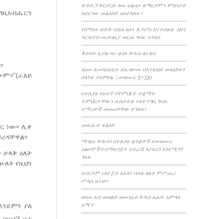
ቅዱስ ፓትርያርኩ ጾመ ፍልሰታ ለማርያምን ምክንያት
እግዚአብሔርን
አድርገው መልእክት አስተላለፉ።
የሰማዕተ ጽድቅ ብፁዕ አቡነ ጴጥሮስ እና የብፁዕ አቡነ
ጎርጎርዮስ መታሰቢያ መርሐ ግብር ተካሄደ
ቅድስት ኢየሉጣና ሕፃኑ ቅዱስ ቂርቆስ
።
እስመ ለመላእክቲሁ ይኤዝዞሙ በእንቲአከ/ መላእክቱን
ውም።”(ራእይ
ስላንተ ያዛቸዋል. (መዝሙር ፺፥፲፩)
በተለያዩ ከፍተኛ የትምህርት ተቋማት
ትምህርታቸውን ሲከታተሉ የቆዩ የግቢ ጉባኤ
ተማሪዎች መመረቃቸው ተገለጸ።
መጽሔተ ተልእኮ
 ነው፡፡ ሊቀ
ረዳቸዋል፡፡
ማኅበረ ቅዱሳን በተለያዩ ቋንቋዎች የመዝሙር
አልበሞችን በማዘጋጀት ተደራሽ እያደረገ እንደሚገኝ
 ታላቅ ዕለት
ገለጸ
ሁለት የዚህን
አብርሃም ርእየ ፫ተ እደወ፤ በዛቲ ዕለት ምሥጢረ
ሥላሴ ዜነወ።
በስመ አብ ወወልድ ወመንፈስ ቅዱስ አሐዱ አምላክ
አሜን!
እንደምን ያለ
 በዚህች ቦታ