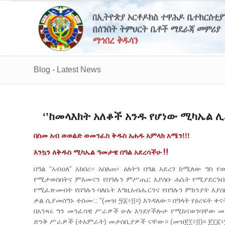
Blog - Latest News
‘’ከመላእክት አለቆች አንዱ የሆነው ሚካኤል ሊረዳኝ
በስመ
አብ
ወወልድ
ወመንፈስ
ቅዱስ
አሐዱ
አምላክ
አሜን
!!!
እንኳን
ለቅዱስ
ሚካኤል
ዓመታዊ
በዓል
አደረሳችሁ
በዓል “አብዐለ” አከበረ÷ አበለጠ÷ ዕለትን በዓል አደረገ ከሚለው ግስ 
የሚታወስበትና ምእመናን የበዓሉን ምሥጢር እያሰቡ ሐሴት የሚያደርጉበ
የሚፈጽሙበት የበዓሉን ባለቤት እግዚአብሔርንና የበዓሉን ምክንያት እያሰቡ
ቃል ሲያመሰግኑ ተሰሙ:: ”(መዝ ፵፩፥፬፡፡) እንዳለው። በዓላት የዕረፍ
በአንጻሩ ግን መንፈሳዊ ሥራዎች ሁሉ እንደየችሎታ የሚከናወንባቸው መሆ
ድንቅ ሥራዎች (ተአምራት) መታሰቢያዎች ናቸው። (መዝ፻፲፥፬)፡፡ ፻፲፩፥፮፡