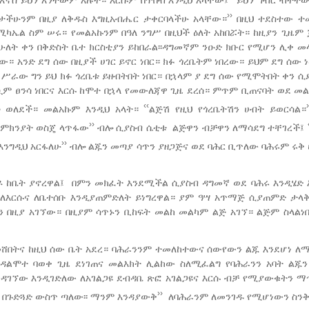
››
ዕታችሁንም በዚያ ለቅዱስ እግዚአብሔር ታቀርባላችሁ አላቸው።
በዚህ ተደስተው ተመ
ሚካኤል ስም ሠሩ። የመልአኩንም በዓለ ንግሥ በዚህች ዕለት አከበሯት። ከዚያን ጊዜም 
ሁለት ቀን በቅድስት ቤተ ክርስቲያን ይከበራል፡፡ዳግመኛም ንዑድ ክቡር የሚሆን ሊቀ መ
። አንድ ደግ ሰው በዚያች ሀገር ይኖር ነበር። ክፉ ጎረቤትም ነበረው። ይህም ደግ ሰው 
ሥራው ግን ይህ ክፉ ጎረቤቱ ይዘብትበት ነበር። በኋላም ያ ደግ ሰው የሚሞትበት ቀን ሲ
ርሷም ፀንሳ ነበርና እርሱ ከሞተ በኋላ የመውለጃዋ ጊዜ ደረሰ። ምጥም ቢጠናባት ወደ መ
‹‹
 ወለደች። መልአኩም እንዲህ አላት።
ልጅሽ የዚህ የጎረቤትሽን ሀብት ይወርሳል።
››
 ምክንያት ወስጄ ላጥፋው
ብሎ ሲያስብ ሴቲቱ ልጅዋን ብቻዋን ለማሳደግ ተቸገረች፤
››
እንግዲህ አርፋለሁ
ብሎ ልጁን መጣያ ሳጥን ያዘጋጅና ወደ ባሕር ቢጥለው ባሕሩም ሩቅ 
ስዶ ከቤት ያኖረዋል፤ በምን መክፈት እንደሚችል ሲያስብ ዳግመኛ ወደ ባሕሩ እንዲሄድ
 ለእርሱና ለቤተሰቡ እንዲያጠምድለት ይነግረዋል። ያም ዓሣ አጥማጅ ሲያጠምድ ታላቅ
በዚያ አገኘው። በዚያም ሳጥኑን ቢከፍት መልከ መልካም ልጅ አገኘ። ልጅም ስላልነ
 መሸበትና ከዚህ ሰው ቤት አደረ። ባሕራንንም ተመለከተውና ሰውየውን ልጁ እንደሆነ ለ
ዳልሞተ ባወቀ ጊዜ ደነገጠና መልእክት ሊልከው ስለሚፈልግ የባሕራንን አባት ልጁ
ገኘው እንዲገድለው ለአገልጋዩ ደብዳቤ ጽፎ አገልጋዩና እርሱ ብቻ የሚያውቁትን ማ
››
ህ በጉድጓድ ውስጥ ጣለው፡፡ ማንም እንዳያውቅ
ለባሕራንም ለመንገዱ የሚሆነውን ስንቅ 