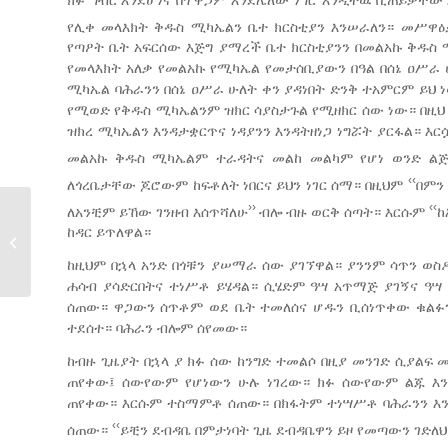
የሊቀ መላእክት ቅዱስ ሚካኤልን ቤተ ክርስቲያን እንሠራለን። መሥዋ
የጣዖት ቤት አፍርሰው እጅግ ያማረች ቤተ ክርስቲያንን በመልአኩ ቅዱስ 
የመላእክት አለቃ የመልአኩ የሚካኤል የመታሰቢያውን በዓል በሰኔ ዐሥራ 
ሚካኤል ባሕራንን በሰኔ ዐሥራ ሁለት ቀን ያዳነበት ድንቅ ተአምርም ይህ ነው
የሚወድ የቅዱስ ሚካኤልንም ዝክር ሳያስታጉል የሚዘክር ሰው ነው። በዚህ 
ዝክረ ሚካኤልን እንዳታቋርጥና ነዳያንን እንዳትዘነጋ ነግሯት ያርፋል። እ
መልአኩ ቅዱስ ሚካኤልም ተራዳትና መልከ መልካም የሆነ ወንድ ልጅ
‹‹
ለጎረቤታቸው ጆሮውም ከፍቶለት ነበርና ይህን ነገር ሰማ። በዚህም
በምን
››
‹‹
ለአንቺም ይኸው ገንዘብ እሰጥሻለሁ
ብሎ ብዙ ወርቅ ሰጣት። እርሱም
ከ
ከዳር ይጥለዋል።
በዓለ ደብረ ምጥማቅ
ከዚህም በኋላ አንድ በጎቹን ያሠማራ ሰው ያገኘዋል። ያንንም ሳጥን ወ
ሐሳብ ያሳድርበትና ተነሥቶ ይሄዳል። ሲሄድም ዓሣ አጥማጅ ያገኝና ዓሣ
ሰጠው። ዋጋውን ሰጥቶም ወደ ቤት ተመለሰና ሆዱን ቢሰነጥቀው ቁልፉን 
ተደሰተ። ባሕራን ብሎም ሰየመው።
ከብዙ ጊዜያት በኋላ ያ ክፉ ሰው ከንግድ ተመልሶ በዚያ መንገድ ሲያልፍ
ጠየቀው፤ ሰውየውም የሆነውን ሁሉ ነገረው። ክፉ ሰውየውም ልጁ እን
ጠየቀው። እርሱም ተስማምቶ ሰጠው። በክፋትም ተነሣሥቶ ባሕራንን እንዳ
‹‹
ሰጠው።
ይቺን ደብዳቤ በምታነባት ጊዜ ደብዳቤዋን ይዞ የመጣውን ገድለ