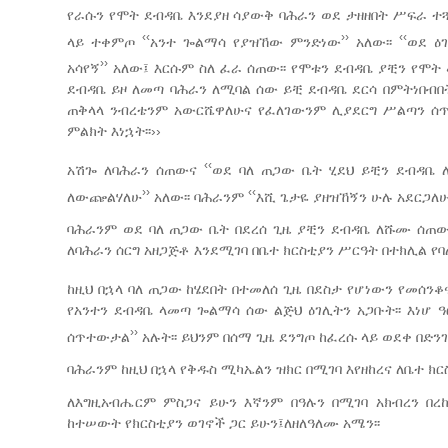
የራሱን የሞት ደብዳቤ እንደያዘ ሳያውቅ ባሕራን ወደ ታዘዘበት ሥፍራ ተ
‹‹
››
‹‹
ላይ ተቀምጦ
አንተ ጐልማሳ የያዝኸው ምንድነው
አለው፡፡
ወደ ዕ
››
አሳየኝ
አለው፤ እርሱም ስለ ፈራ ሰጠው፡፡ የሞቱን ደብዳቤ ያቺን የሞት
ደብዳቤ ይዞ ለመጣ ባሕራን ለሚባል ሰው ይቺ ደብዳቤ ደርሳ በምትነበብበት
ጠቅላላ ንብረቴንም አውርሼዋለሁና የፈለገውንም ሊያደርግ ሥልጣን ሰጥቼዋ
ምልክት እነኋት፡፡››
‹‹
አሽጐ ለባሕራን ሰጠውና
ወደ ባለ ጠጋው ቤት ሂደህ ይቺን ደብዳቤ ለ
››
‹‹
ለውጬልሃለሁ
አለው፡፡ ባሕራንም
እሺ ጌታዬ ያዘዝኸኝን ሁሉ አደርጋለ
ባሕራንም ወደ ባለ ጠጋው ቤት በደረሰ ጊዜ ያቺን ደብዳቤ ለሹሙ ሰጠው፡፡
ለባሕራን ሰርግ አዘጋጅቶ እንደሚገባ በቤተ ክርስቲያን ሥርዓት በተክሊል የባ
ከዚህ በኋላ ባለ ጠጋው ከሄደበት በተመለሰ ጊዜ በደስታ የሆነውን የመሰን
የአንተን ደብዳቤ ላመጣ ጐልማሳ ሰው ልጅህ ዕገሊትን አጋቡት፡፡ እነሆ ዓር
››
ሰጥተውታል
አሉት፡፡ ይህንም በሰማ ጊዜ ደንግጦ ከፈረሱ ላይ ወደቀ በድን
ባሕራንም ከዚህ በኋላ የቅዱስ ሚካኤልን ዝክር በሚገባ እየዘከረና ለቤተ ክር
ለእግዚአብሔርም ምስጋና ይሁን እኛንም በዓሉን በሚገባ አክብረን በረ
ከተሠውት የክርስቲያን ወገኖች ጋር ይሁን፤ለዘለዓለሙ አሜን፡፡