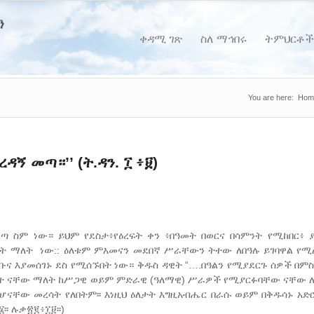
ቀዳሚ ገጽ
ስለ ማኅበሩ
ትምህርቶች
You are here:
Hom
 መጣ።’’ (ት.ዳን. ፲ ፥፱)
የወጣ ስም ነው። ይህም የደስታ፥የዕረፍት ቀን ፥በዓመት በወርና በሳምንት የሚከበር፥ 
ት ማለት ነው:: ዕለቱም ምእመናን መደበኛ ሥራቸውን ትተው ለበዓሉ ይገባዋል የሚ
ና እያመሰገኑ ደስ የሚሰኙበት ነው። ቅዱስ ዳዊት “….በዓልን የሚያደርጉ ሰዎች በምስ
ት ቀናት ናቸው ማለት ከሥጋዊ ወይም ምድራዊ (ዓለማዊ) ሥራዎች የሚያርፉባቸው ናቸው 
ናቸው መረሳት የለበትም፡፡ እነዚህ ዕለታት እግዚአብሔር በራሱ ወይም በቅዱሳኑ አ
፡ ሉቃ፳፪፥፲፱፡፡)