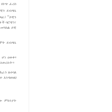
 በነጭ ፈረስ
ያቺን ደብዳቤ
‹‹
 ጻፈ፤
ይቺን
ቶች ባሮቼን፣
 መካከል ይቺ
የሞት ደብዳቤ
ሆነ ዐወቀ፡፡
ሉ አወረሱት።
ሕራን ለተባለ
ተ እንዳዘዝህ
ቸው ምክንያት