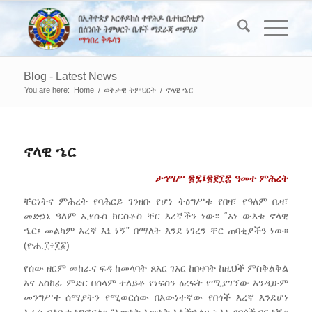
Blog - Latest News
You are here:
Home
/
ወቅታዊ ትምህርት
/
ኖላዊ ኄር
ኖላዊ ኄር
ታኅሣሥ ፳፯፤፳፻፲፰
ዓመተ
ምሕረት
ቸርነትና ምሕረት የባሕርይ ገንዘቡ የሆነ ትዕግሥቱ የበዛ፣ የዓለም ቤዛ፣
መድኃኔ ዓለም ኢየሱስ ክርስቶስ ቸር እረኛችን ነው፡፡ “አነ ውእቱ ኖላዊ
ኄር፤ መልካም እረኛ እኔ ነኝ” በማለት እንደ ነገረን ቸር ጠባቂያችን ነው፡፡
(ዮሐ.፲፥፲፩)
የሰው ዘርም መከራና ፍዳ ከመላባት ጸአር ገአር ከበዛባት ከዚህች ምስቅልቅል
እና አስከፊ ምድር በሰላም ተለይቶ የነፍስን ዕረፍት የሚያገኘው እንዲሁም
መንግሥተ ሰማያትን የሚወርሰው በእውነተኛው የበጎች እረኛ እንደሆነ
እራሱ ባለቤቱ ነግሮናል፡፡ “እውነት እውነት እላችኋለሁ፥ እኔ የበጎች በር ነኝ።