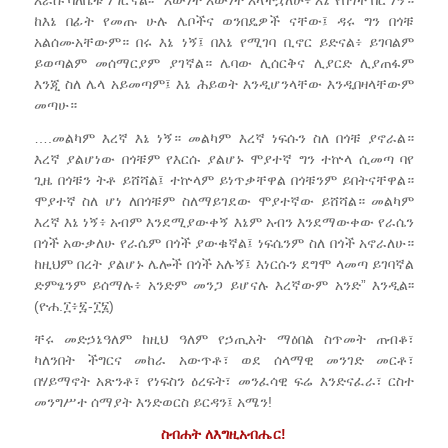
ከእኔ በፊት የመጡ ሁሉ ሌቦችና ወንበዴዎች ናቸው፤ ዳሩ ግን በጎቹ
አልሰሙአቸውም። በሩ እኔ ነኝ፤ በእኔ የሚገባ ቢኖር ይድናል፥ ይገባልም
ይወጣልም መሰማርያም ያገኛል። ሌባው ሊሰርቅና ሊያርድ ሊያጠፋም
እንጂ ስለ ሌላ አይመጣም፤ እኔ ሕይወት እንዲሆንላቸው እንዲበዛላቸውም
መጣሁ።
….መልካም እረኛ እኔ ነኝ። መልካም እረኛ ነፍሱን ስለ በጎቹ ያኖራል።
እረኛ ያልሆነው በጎቹም የእርሱ ያልሆኑ ሞያተኛ ግን ተኵላ ሲመጣ ባየ
ጊዜ በጎቹን ትቶ ይሸሻል፤ ተኵላም ይነጥቃቸዋል በጎቹንም ይበትናቸዋል።
ሞያተኛ ስለ ሆነ ለበጎቹም ስለማይገደው ሞያተኛው ይሸሻል። መልካም
እረኛ እኔ ነኝ፥ አብም እንደሚያውቀኝ እኔም አብን እንደማውቀው የራሴን
በጎች አውቃለሁ የራሴም በጎች ያውቁኛል፤ ነፍሴንም ስለ በጎች አኖራለሁ።
ከዚህም በረት ያልሆኑ ሌሎች በጎች አሉኝ፤ እነርሱን ደግሞ ላመጣ ይገባኛል
ድምፄንም ይሰማሉ፥ አንድም መንጋ ይሆናሉ እረኛውም አንድ” እንዲል፡፡
(ዮሐ.፲፥፯-፲፮)
ቸሩ መድኃኔዓለም ከዚህ ዓለም የኃጢአት ማዕበል ስጥመት ጠብቆ፣
ካለንበት ችግርና መከራ አውጥቶ፣ ወደ ሰላማዊ መንገድ መርቶ፣
በሃይማኖት አጽንቶ፣ የነፍስን ዕረፍት፣ መንፈሳዊ ፍሬ እንድናፈራ፣ ርስተ
መንግሥተ ሰማያት እንድወርስ ይርዳን፤ አሜን!
ስብሐት ለእግዚአብሔር!