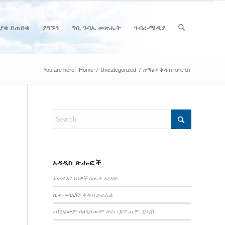
ያቄ ይጠይቁ
ያግኙን
ግቢ ጉባኤ መጽሔት
ኅብረ-ሜዲያ
You are here:
Home
/
Uncategorized
/
ሰማዕቱ ቅዱስ ጊዮርጊስ
አዳዲስ ጽሑፎች
ይሁዳ እና የሰዎች ስሑት አረዳድ
ሊቀ መላእክት ቅዱስ ዑራኤል
«በጊዜውም ባለጊዜውም ጽና» (፪ኛ ጢሞ. ፬፥፪)