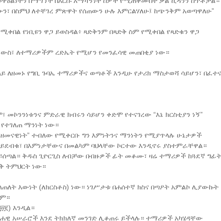
መዋዕልነትን በማግኘት በእርሱ አማካኝነት ሰዎች የሚጠቀሙበት ቃል ኪዳንን ሰጥቶታል።
ውን፣ በስምህ ለተቸገረ ምጽዋት የሰጠውን ሁሉ እምርልሃለሁ፤ ከጭንቅም አወጣዋለሁ”
 የሚቀበል የነቢዩን ዋጋ ይወስዳል፥ ጻድቅንም በጻድቅ ስም የሚቀበል የጻድቁን ዋጋ
ፈውስ፣ ለተማሪዎችም ረድኤት የሚሆን የመንፈሳዊ መጠበቂያ ነው።
ለይ ለዘመኑ የግቢ ጉባኤ ተማሪዎችና ወጣቶች እንዲሁ የታሪክ ማስታወሻ ሳይሆን፣ በፈተ
 መኮንንነቱንና ምድራዊ ክብሩን ሳይሆን ቀድሞ የተናገረው “እኔ ክርስቲያን ነኝ”
 የተገለጠ ማንነት ነው።
 “ዘመናዊነት” ተብለው የሚቀርቡ ግን እምነትንና ማንነትን የሚያጥላሉ ሁኔታዎች
ሳይደብቁ፣ በእምነታቸውና በመልካም ባህላቸው ኮርተው እንዲኖሩ ያስተምራቸዋል።
 ይሰጣል። ቅዱስ ጊዮርጊስ ለብቻው በብዙዎች ፊት መቆሙ፣ ዛሬ ተማሪዎች ከጓደኛ ግፊ
ልቅ ትምህርት ነው።
ጠለት እውነት (ለክርስቶስ) ነው። ነገሥታቱ በሐሰተኛ ክስና በጣዖት አምልኮ ሊያውኩት
ሸም።
፴፪) እንዲል።
ትሐዊ አሠራሮች እንደ ትክክለኛ መንገድ ሊቆጠሩ ይችላሉ። ተማሪዎች አካሄዳቸው