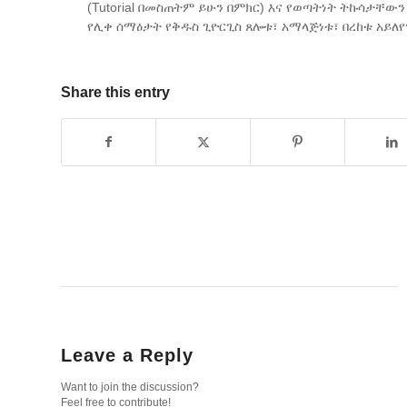
(Tutorial በመስጠትም ይሁን በምክር) እና የወጣትነት ትኩሳታቸው
የሊቀ ሰማዕታት የቅዱስ ጊዮርጊስ ጸሎቱ፣ አማላጅነቱ፣ በረከቱ አይለ
Share this entry
Leave a Reply
Want to join the discussion?
Feel free to contribute!