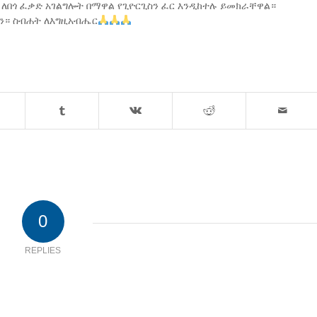
ን ለበጎ ፈቃድ አገልግሎት በማዋል የጊዮርጊስን ፈር እንዲከተሉ ይመክራቸዋል።
የን። ስብሐት ለእግዚአብሔር
0
REPLIES