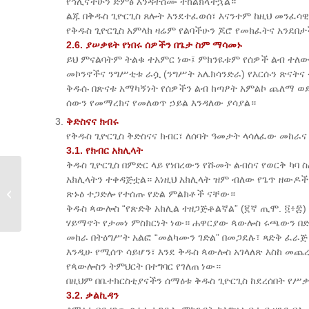
የኅሊናችሁን ድምፅ እንዳትሰሙ ተከልክላችኋል።
ልጁ በቅዱስ ጊዮርጊስ ጸሎት እንደተፈወሰ፣ እናንተም ከዚህ መንፈሳ
የቅዱስ ጊዮርጊስ አምላክ ዛሬም የልባችሁን ጆሮ የመክፈትና አንደበ
2.6. ያሠቃዩት የነበሩ ሰዎችን በጌታ ስም ማሳመኑ
ይህ ምናልባትም ትልቁ ተአምር ነው፤ ምክንዪቱም የሰዎች ልብ ተለው
መኮንኖችና ንግሥቲቱ ራሷ (ንግሥት አሌክሳንድራ) የእርሱን ጽናትና
ቅዱሱ በጽናቱ አማካኝነት የሰዎችን ልብ ከጣዖት አምልኮ ጨለማ ወደ
ሰውን የመማረክና የመለወጥ ኃይል እንዳለው ያሳያል።
ቅድስናና ክብሩ
የቅዱስ ጊዮርጊስ ቅድስናና ክብር፣ ለሰባት ዓመታት ላሳለፈው መከራና
3.1. የክብር አክሊላት
ቅዱስ ጊዮርጊስ በምድር ላይ የነበረውን የሹመት ልብስና የወርቅ ካባ 
አክሊላትን ተቀዳጅቷል። እነዚህ አክሊላት ዝም ብለው የጌጥ ዘውዶች
“ዓይናቸውም ተከፈተ ዐወቁትም” (ሉቃ.
ጽኑዕ ተጋድሎ የተሰጡ የድል ምልክቶች ናቸው።
፳፬፥፴...
ቅዱስ ጳውሎስ “የጽድቅ አክሊል ተዘጋጅቶልኛል” (፪ኛ ጢሞ. ፬፥፰
ሃይማኖት የታመነ ምስክርነት ነው። ሐዋርያው ጳውሎስ ሩጫውን በድል
መከራ በትዕግሥት አልፎ “መልካሙን ገድል” በመጋደሉ፣ ጻድቅ ፈራጅ 
እንዲሁ የሚሰጥ ሳይሆን፣ እንደ ቅዱስ ጳውሎስ አገላለጽ እስከ መጨ
የጳውሎስን ትምህርት በተግባር የገለጠ ነው።
በዚህም በቤተክርስቲያናችን ሰማዕቱ ቅዱስ ጊዮርጊስ ከደረሰበት የሥቃ
3.2. ቃልኪዳን