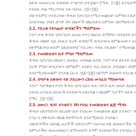
ለደቀ መዛሙርቱ ትእዛዝና ሥልጣን ሰጥቷል። (ማቴ. ፲፥፰) እንዲሁም
የተስፋ ቃል ማረጋገጫ ነው።(ዮሐ. ፲፬፥፲፪)
​ይህ ተአምር የተደረገው ቅዱስ ጊዮርጊስ የሚያመልከው አምላክ የሕ
እንደተጻፈ ይህን ድንቅ ያዩ ብዙዎች በክርስቶስ አምነው ለሰማዕትነት
2.2. የደረቁ የዕንጨት ወንበሮችን ማለምለሙ
​ነገሥታቱ ቅዱስ ጊዮርጊስን ለመፈተንና በእርሱ ለማሾፍ፣ ከተለያዩ
ቅዱሱ በጸለየ ጊዜ እነዚያ ደረቅ ወንበሮች ወዲያውኑ ለምልመውና 
በትምህርትህ ወይም በሕይወትህ “የደረቀና ተስፋ የሌለው” የሚመስል 
2.3. የመበለቲቱን ቤት ምሰሶ ማለምለሙ
ቅዱስ ጊዮርጊስ በእስርና በመከራ መካከል እያለ፣ ነገሥታቱ ለአንድ ሌ
ደረቅ ምሰሶ ወዲያውኑ ለምልሞ፣ አብቦና ፍሬ አፍርቶ ታይቷል። ይ
እንደሚያለመልም ያሳያል (ኢሳ. ፵፩፥፲፰) በእኛም ሕይወት የደረቁ
2.4. በጣዖቱ አጵሎን ላይ ያደረውን ርኩስ መንፈስ ማስወጣቱ
ንጉሥ ዲዮቅልጥያኖስ ቅዱስ ጊዮርጊስን ወደ ጣዖት ቤት ወስዶ ለአጵ
ርኲስ መንፈስ እየጮኸ እንዲወጣ አድርጓል። በዚህም ጌታችን ለደቀ 
(ማር. ፲፮፥፲፯)
2.5. ዕውር፣ ዲዳ፣ ደንቆሮና ሽባ የነበረ የመበለቲቱን ልጅ ማዳኑ
ቅዱሱ በእንግድነት ባደረበት ቤት የነበረው የመበለቲቱ ልጅ ደንቆሮ፣
ርኅራኄ በቅዱሳኑ በኩል ለተቸገሩት እንደሚደርስ ያሳያል።
ብዙዎቻችሁ በአካል ጤነኞች ብትሆኑም፣ በመንፈሳዊ ሕይወታችሁ ግን 
እምነታችሁ ለመመስከርና ለማመስገን ደግሞ አንደበታችሁ የተሳሰረ (