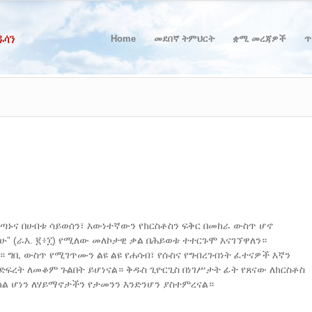
Home
መደበኛ ትምህርት
ቋሚ መረጃዎች
ጥ
ጣኑና በሀብቱ ሳይወሰን፣ እውነተኛውን የክርስቶስን ፍቅር በመከራ ውስጥ ሆኖ
ሁ” (ራእ. ፪፥፲) የሚለው መለኮታዊ ቃል በሕይወቱ ተተርጉሞ እናገኘዋለን።
ው። ግቢ ውስጥ የሚገጥሙን ልዩ ልዩ የሐሳብ፣ የሱስና የግብረገብነት ፈተናዎች እኛን
 በድፍረት ለመቆም ጉልበት ይሆነናል። ቅዱስ ጊዮርጊስ በነገሥታት ፊት የጸናው ለክርስቶስ
ከል ሆነን ለሃይማኖታችን የታመንን እንድንሆን ያስተምረናል።