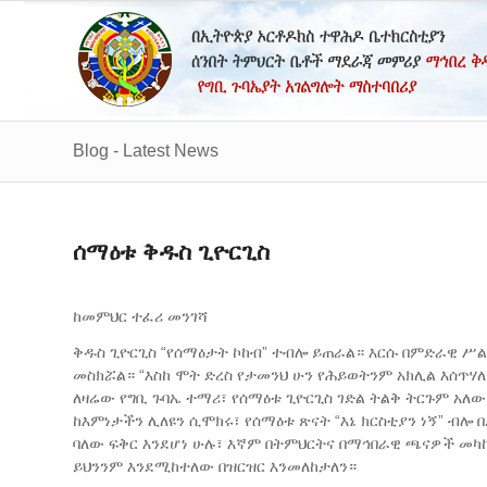
Blog - Latest News
ሰማዕቱ ቅዱስ ጊዮርጊስ
ከመምህር ተፈሪ መንገሻ
ቅዱስ ጊዮርጊስ “የሰማዕታት ኮከብ” ተብሎ ይጠራል። እርሱ በምድራዊ ሥል
መስክሯል። “እስከ ሞት ድረስ የታመንህ ሁን የሕይወትንም አክሊል እሰጥሃለ
​ለዛሬው የግቢ ጉባኤ ተማሪ፣ የሰማዕቱ ጊዮርጊስ ገድል ትልቅ ትርጉም አለ
ከእምነታችን ሊለዩን ሲሞክሩ፣ የሰማዕቱ ጽናት “እኔ ክርስቲያን ነኝ” ብሎ
ባለው ፍቅር እንደሆነ ሁሉ፣ እኛም በትምህርትና በማኅበራዊ ጫናዎች መካ
ይህንንም እንደሚከተለው በዝርዝር እንመለከታለን።