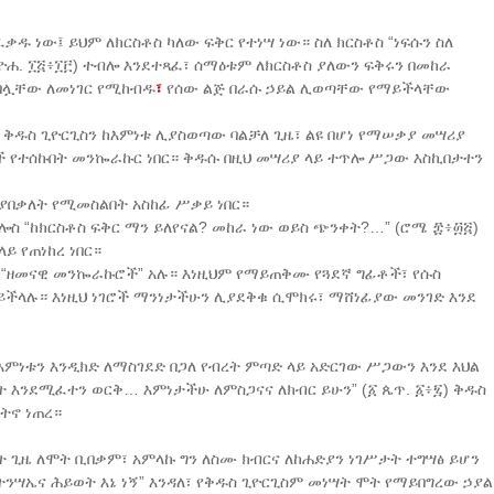
ቃዱ ነው፤ ይህም ለክርስቶስ ካለው ፍቅር የተነሣ ነው። ስለ ክርስቶስ “ነፍሱን ስለ
ሐ. ፲፭፥፲፫) ተብሎ እንደተጻፈ፣ ሰማዕቱም ለክርስቶስ ያለውን ፍቅሩን በመከራ
ቀበሏቸው ለመነገር የሚከብዱ
፣
የሰው ልጅ በራሱ ኃይል ሊወጣቸው የማይችላቸው
 ቅዱስ ጊዮርጊስን ከእምነቱ ሊያስወጣው ባልቻለ ጊዜ፣ ልዩ በሆነ የማሠቃያ መሣሪያ
ች የተሰኩበት መንኰራኩር ነበር። ቅዱሱ በዚህ መሣሪያ ላይ ተጥሎ ሥጋው እስኪበታተን
ያበቃለት የሚመስልበት አስከፊ ሥቃይ ነበር።
 “ከክርስቶስ ፍቅር ማን ይለየናል? መከራ ነው ወይስ ጭንቀት?…” (ሮሜ ፰፥፴፭)
ይ የጠነከረ ነበር።
 “ዘመናዊ መንኰራኩሮች” አሉ። እነዚህም የማይጠቅሙ የጓደኛ ግፊቶች፣ የሱስ
ችላሉ። እነዚህ ነገሮች ማንነታችሁን ሊያደቅቁ ሲሞክሩ፣ ማሸነፊያው መንገድ እንደ
እምነቱን እንዲክድ ለማስገደድ በጋለ የብረት ምጣድ ላይ አድርገው ሥጋውን እንደ እህል
ሳት እንደሚፈተን ወርቅ… እምነታችሁ ለምስጋናና ለክብር ይሁን” (፩ ጴጥ. ፩፥፯) ቅዱስ
ትኖ ነጠረ።
 ጊዜ ለሞት ቢበቃም፣ አምላኩ ግን ለስሙ ክብርና ለከሐድያን ነገሥታት ተግሣፅ ይሆን
ትንሣኤና ሕይወት እኔ ነኝ” እንዳለ፣ የቅዱስ ጊዮርጊስም መነሣት ሞት የማይበግረው ኃያል