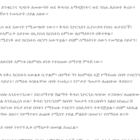
ዊ ድንቁርናና ዲዳነት ለመውጣት ወደ ቅዱሳኑ አማላጅነትና ወደ ንስሐ ሕይወት ቅረቡ።
ታችሁን የመፍታት ኃይል አለው።
ጦ ወደ እውነት የሚመጣበት ነውና። ቅዱስ ጊዮርጊስን ሲያሠቃዩ የነበሩ ወታደሮች፣
 ተአምራት አይተው በኢየሱስ ክርስቶስ አምነው ለሰማዕትነት በቅተዋል።
ሚደነቅ ወደ ክርስቶስ ብርሃን አውጥቷል። ይህም ሰማዕትነት ሰውን የመግደል ሳይሆን፣
 ለጸናበት እምነቱ በአምላኩ ዘንድ የተሰጠው ሰማያዊ ምላሽ ነው።
ስለ ፍቅረ ክርስቶስ አውልቆ ቢጥልም፣ በሰማይ ግን ከአምላኩ እጅ የማይጠፉ ሰባት የብርሃን
 ሳይሆኑ፣ ሰማዕቱ ላሳለፋቸው ሰባት የመከራና የሥቃይ ዓመታት ለጠበቀው ቅድስናና
) ብሎ እንደተናገረው፣ ይህ ሰማያዊ ሽልማት ቅዱስ ጊዮርጊስ ላሳየው ተጋድሎና ለጠበቀው
 እንደጨረሰ ሁሉ፣ ቅዱስ ጊዮርጊስም ለሰባት ዓመታት የደረሰበትን እልህ አስጨራሽ
ከሆነው ከጌታ ዘንድ ሰባቱን የማይጠፉ የብርሃን አክሊላትን ተቀዳጅቷል። ይህም አክሊል
ረሻው ለጸናና ሃይማኖቱን ለጠበቀ የሚሰጥ የድል ምልክት በመሆኑ፣ የሰማዕቱ ጽናት
ይ ብዛት የተነሣ ሊቀ ሰማዕታት በመባል ይጠራል።