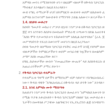
አምላክ መኖሩ የሚገለጥበት ሆነ። በዚህም ብዙዎች በቅዱስ ጊዮርጊስ 
ማብቂያ እንዳልሆነ ከዚህ እንረዳለን።
ውድ የግቢ ተማሪዎች ሆይ! በትምህርት ውድቀት ወይም በሕይወት ፈተ
አምላክ እናንተንም ከውድቀት የማንሣት ኃይል አለውና። ጽናታችሁ 
1.4. በሰይፍ መቆረጥ
​ከሰባት ዓመታት መከራና ሥቃይ በኋላ፣ ነገሥታቱ በቅዱስ ጊዮርጊስ 
፳፫ ቀን አንገቱን ለሰይፍ በመስጠት ምድራዊ ሩጫውን በድል አጠናቀ
“እስከ ሞት የታመንህ ሁን የሕይወትንም አክሊል እሰጥሃለሁ” (ራእ. ፪
መሥዋዕትነት የደረሰ እውነተኛ መሆኑን በዚህ አረጋገጠ።
ሰባቱ ዓመታት ለሰማዕቱ ጊዮርጊስ የፍቅር መፈተኛ እንጂ የድካም ዘመ
ብዙዎቻችሁ ትምህርታችሁን ወይም መንፈሳዊ ጉዟችሁን በመልካም ት
ታግሦ እስከ መጨረሻው ጸና።
በግቢ ሕይወታችሁ ውስጥ “የመጨረሻው ውጤት” ላይ እስክትደርሱ 
አጨራረሳችሁም ያማረ ይሁን።
የቅዱስ ጊዮርጊስ ተአምራት
የተአምራቱ ዓላማ ሰዎችን ለማስገረም ብቻ ሳይሆን፣ የእግዚአብሔር 
ነው። ቅዱስ ዳዊት “እግዚአብሔር በቅዱሳኑ ላይ ድንቅ ነው” እንዳለ። 
2.1. እንደ አምላኩ ሙት ማስነሣቱ
ከሐድያን ነገሥታት ቅዱስ ጊዮርጊስን ለመፈተን “አምላክህ እውነት 
የሚል ጥያቄ አቀረቡለት። ቅዱስ ጊዮርጊስም በጸለየ ጊዜ መቃብራ
ጌታችን በመዋዕለ ሥጋዌው አልዓዛርንና የኢያኢሮስን ልጅ እንዳስነሣ