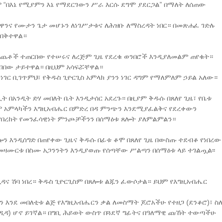
 “በእኔ የሚያምን እኔ የማደርገውን ሥራ እርሱ ደግሞ ያደርጋል” በማለት ለሰጠው
ያዋንና የሙታን ጌታ መሆኑን ለነገሥታቱና ለሕዝቡ ለማስረዳት ነበር። በመጽሐፈ ገድሉ
 በቅተዋል።
 ዕንጨቶች ተጠርበው የተሠሩና ለረጅም ጊዜ የደረቁ ወንበሮች እንዲያለመልም ጠየቁት።
አብበው ታይተዋል። በዚህም አሳፍሯቸዋል።
ነገር ቢገጥምህ፣ የቅዱስ ጊዮርጊስ አምላክ ያንን ነገር ዳግም የማለምለም ኃይል አለው።
ሊት በአንዲት ድሃ መበለት ቤት እንዲታሰር አደረጉ። በዚያም ቅዱሱ በጸለየ ጊዜ፣ የቤቱ
ህም አምላካችን እግዚአብሔር በምድረ በዳ ምንጭን እንደሚያፈልቅና የደረቀውን
 የበረከት የመንፈሳዊነት ምንጮቻችንን በሰማዕቱ ጸሎት ያለምልምልን።
ሎን እንዲሰግድ በጠየቀው ጊዜና ቅዱሱ በፊቱ ቆሞ በጸለየ ጊዜ በውስጡ ተደብቆ የነበረው
መዛሙርቱ በስሙ አጋንንትን እንዲያወጡ የሰጣቸው ሥልጣን በሰማዕቱ ላይ ተገልጧል፡፡
 ዲዳና ሽባ ነበረ። ቅዱስ ጊዮርጊስም በጸሎቱ ልጁን ፈውሶታል። ይህም የእግዚአብሔር
እንደ መበለቲቱ ልጅ የእግዚአብሔርን ቃል ለመስማት ጆሮአችሁ የተዘጋ (ደንቆሮ)፣ ስ
ዲዳ) ሆኖ ይገኛል። በግቢ ሕይወት ውስጥ በጓደኛ ግፊትና በዓለማዊ ጩኸት ተውጣችሁ