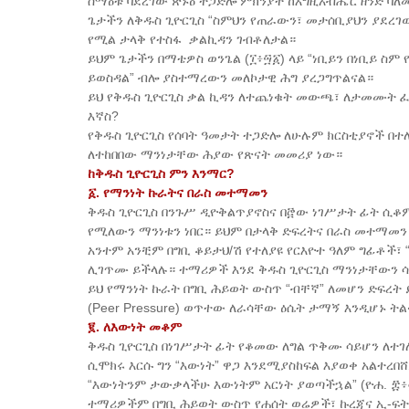
ሰማዕቱ ባደረገው ጽኑዕ ተጋድሎ ምክንያት ከእግዚአብሔር ዘንድ ባለ
ጌታችን ለቅዱስ ጊዮርጊስ “ስምህን የጠራውን፣ መታሰቢያህን ያደረገ
የሚል ታላቅ የተስፋ ቃልኪዳን ገብቶለታል።
ይህም ጌታችን በማቴዎስ ወንጌል (፲፥፵፩) ላይ “ነቢይን በነቢይ ስም
ይወስዳል” ብሎ ያስተማረውን መለኮታዊ ሕግ ያረጋግጥልናል።
ይህ የቅዱስ ጊዮርጊስ ቃል ኪዳን ለተጨነቁት መውጫ፣ ለታመሙት 
እኛስ?
የቅዱስ ጊዮርጊስ የሰባት ዓመታት ተጋድሎ ለሁሉም ክርስቲያኖች በተ
ለተከበበው ማንነታቸው ሕያው የጽናት መመሪያ ነው።
ከቅዱስ ጊዮርጊስ ምን እንማር?
፩. የማንነት ኩራትና በራስ መተማመን
ቅዱስ ጊዮርጊስ በንጉሥ ዲዮቅልጥያኖስና በ፸ው ነገሥታት ፊት ሲቆም፣
የሚለውን ማንነቱን ነበር። ይህም በታላቅ ድፍረትና በራስ መተማመን
አንተም አንቺም በግቢ ቆይታህ/ሽ የተለያዩ የርእዮተ ዓለም ግፊቶች፣
ሊገጥሙ ይችላሉ። ተማሪዎች እንደ ቅዱስ ጊዮርጊስ ማንነታቸውን 
ይህ የማንነት ኩራት በግቢ ሕይወት ውስጥ “ብቸኛ” ለመሆን ድፍረት
(Peer Pressure) ወጥተው ለራሳቸው ዕሴት ታማኝ እንዲሆኑ ት
፪. ለእውነት መቆም
ቅዱስ ጊዮርጊስ በነገሥታት ፊት የቆመው ለግል ጥቅሙ ሳይሆን ለተገለ
ሲሞክሩ እርሱ ግን “እውነት” ዋጋ እንደሚያስከፍል እያወቀ አልተረበ
“እውነትንም ታውቃላችሁ እውነትም አርነት ያወጣችኋል” (ዮሐ. ፰፥
​ተማሪዎችም በግቢ ሕይወት ውስጥ የሐሰት ወሬዎች፣ ኩረጃና ኢ-ፍ