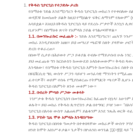
የቅዱስ ጊዮርጊስ የተጋድሎ ታሪክ
የሰማዕቱ ገድል እንደሚነግረን ቅዱስ ጊዮርጊስ መከራን የተቀበለው በፈ
ወዳጆቹ ከመስጠት ይልቅ ከዚህ የሚበልጥ ፍቅር ለማንም የለውም” (ዮ
አሳይቷል። እነዚህ በቅዱስ ጊዮርጊስ ላይ የደረሱ ሥቃዮች እንኳን ሊ
ቢሆኑም፣ በሰማዕቱ ጽናት የአምላክ ኃይል ተገልጦባቸዋል።
1.1. በመንኰራኩር መፈጨት :-
ገድሉ እንደሚነግረን፣ ጨካኙ ንጉሥ
መከራ እንዲያጸኑበት አዘዘ። ይህ መሣሪያ ጫፎቹ ስለት ያላቸው ጦሮ
ድረስ ተቆራረጠ።
በሰውኛ ሲታይ በሕይወተ ሥጋ ይቆያል ተብሎ የማይታሰብ ሁሉ ነገር 
ይህ መፈጨቱ ግን ክርስቶስን ከመውደድ አላስቆመውም። ቅዱስ ጳውሎስ
እንዳለው፣ የሰማዕቱ የቅዱስ ጊዮርጊስ እምነት ከመንኰራኩሩ ስለት በላ
በዩኒቨርሲቲ ግቢ ውስጥ ሥጋን ሳይሆን መንፈሳዊ ማንነትን የሚፈጩ
ፈተናዎች፣ ወይም ተስፋ የሚያስቆርጡ የትምህርት ጫናዎች ሊሆኑ ይ
ቅዱስ ጊዮርጊስ በእምነት ጸንቶ መቆም ነው።
1.2. በብረት ምጣድ ሥጋው መቆላት
​ ነገሥታቱ ቅዱስ ጊዮርጊስን በመንኰራኩር ከፈጩት በኋላ፣ አሁንም 
ቆሉት። ይህ መከራ የቅዱስ ጴጥሮስን ቃል በተግባር ያሳየ ነው፦ “በእ
ጊዮርጊስ በእሳቱ ውስጥ አልጠፋም፤ ይልቁንም እንደ ንጹሕ ወርቅ ተፈ
1.3. ሦስት ጊዜ ሞቶ አምላኩ እንዳስነሣው
​ቅዱስ ጊዮርጊስ በሰባቱ ዓመታት በተቀበላቸው መከራዎች ውስጥ ሦስት
ዘንድ ከሞት አስነሥቶታል። ጌታችን በዮሐንስ ወንጌል ፲፩፥፳፭ ላይ “