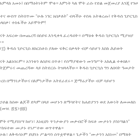
አምላክ አመኑ፤ በሰማዕትነትም ሞቱ። እምነት ካለ ሞት ራሱ የድል መጀመሪያ እንጂ የጉዞ
ና ውስጥ ስትሰጥሙ “ሁሉ ነገር አበቃለት” ብላችሁ ተስፋ አትቁረጡ፤ የቅዱስ ጊዮርጊስ
ካላበቃ፣ ተስፋችሁ አይሞትም!
ጽናት አፍረው በመጨረሻ በሰይፍ እንዲቀላ ፈረዱበት። ሰማዕቱ ቅዱስ ጊዮርጊስ ሚያዝያ
ቀ።
፥፲) ቅዱስ ጊዮርጊስ ለክርስቶስ ያለው ፍቅር በቃላት ብቻ ሳይሆን እስከ ሕይወት
ናት አልነበሩም። አንገቱን ለሰይፍ ሰጥቶ፣ የሰማያዊውን መንግሥት አክሊል ተቀበለ።
ጀምሩና መጨረሻው ላይ ስትደርሱ ትዝላላችሁ። ቅዱስ ጊዮርጊስ ግን ለሰባት ዓመታት
ድረስ በማንነታችሁና በእምነታችሁ አትደራደሩ። ጅማሬያችሁ ብቻ ሳይሆን
ኃይል ከሰው ልጆች ድካም በላይ መሆኑን ለማሳየትና ከሐድያንን ወደ እውነት ለመመለስ
(መዝ. ፷፯፥፴፭)
ከሞት የሚያስነሣ ከሆነ፣ እነዚህን ጥንታውያን መቃብሮች ከፍቶ ሙታኑን ያስነሣልን”
ቱ ተከፍተው ሙታኑ ተነሥተው ወጥተዋል።
 ሁሉ፣ ለቅዱሳኑም ይህንኑ ሥልጣን ሰጥቷቸዋል። ጌታችን “ሙታንን አስነሡ” በማለት