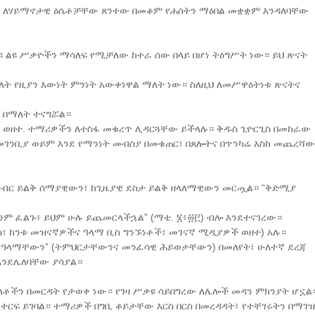
ነትና ለሃይማኖታዊ ዕሴቶቻቸው ጸንተው በመቆም የሐሰትን ማዕበል መቋቋም እንዳለባቸው
 ልዩ ሥቃዮችን ማሳለፍ የሚቻለው ከተራ ሰው በላይ በሆነ ትዕግሥት ነው። ይህ ጽናት
ት የዚያን እውነት ምንነት አውቀነዋል ማለት ነው። ስለዚህ ለመሥዋዕትነቱ ጽናትና
) በማለት ተናግሯል።
 ወዘተ. ተማሪዎችን ለተስፋ መቁረጥ ሊዳርጓቸው ይችላሉ። ቅዱስ ጊዮርጊስ በመከራው
መገንቢያ ወይም እንደ የማንነት መብሰያ በመቁጠር፣ በጸሎትና በጥንካሬ እስከ መጨረሻው
ዊ ክብር ይልቅ ሰማያዊውን፣ ከጊዜያዊ ደስታ ይልቅ ዘላለማዊውን መርጧል። “ቅድሚያ
ም ፈልጉ፥ ይህም ሁሉ ይጨመርላችኋል” (ማቴ. ፮፥፴፫) ብሎ እንደተናገረው።
ሱስ፣ ከንቱ መዝናኛዎችና ዓላማ ቢስ ግንኙነቶች፣ መገናኛ ሚዲያዎች ወዘተ) አሉ።
 ዓላማቸውን” (ትምህርታቸውንና መንፈሳዊ ሕይወታቸውን) በመለየት፣ ሁለተኛ ደረጃ
እንደሌለባቸው ያሳያል።
ቶችን በመርዳት የታወቀ ነው። የገዛ ሥቃዩ ሳይበግረው ለሌሎች መዳን ምክንያት ሆኗል
ተርፍ ይገባል። ተማሪዎች በግቢ ቆይታቸው እርስ በርስ በመረዳዳት፣ የተቸገሩትን በማገዝ