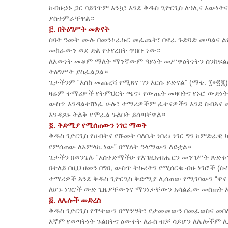
ከብዙኃኑ ጋር ባይገጥም እንኳ፣ እንደ ቅዱስ ጊዮርጊስ ለኅሊና እው
ያስተምራቸዋል።
፫. በትዕግሥት መጽናት
ሰባት ዓመት ሙሉ በመንኮራኩር መፈጨት፣ በኖራ ጉድጓድ መጣልና ልዩ
መከራውን ወደ ድል የቀየረበት ጥበቡ ነው።
ለእውነት መቆም ማለት ማንኛውም ዓይነት መሥዋዕትነትን ስንከፍልለ
ትዕግሥት ያስፈልጋል።
ጌታችንም “እስከ መጨረሻ የሚጸና ግን እርሱ ይድናል” (ማቴ. ፲፥፳፪
ዛሬም ተማሪዎች የትምህርት ጫና፣ የውጤት መዛባትና የኑሮ ውድነት
ውስጥ እንዳልተሸነፈ ሁሉ፣ ተማሪዎችም ፈተናዎችን እንደ ስብእና 
እንዲጸኑ ትልቅ የሞራል ጉልበት ይሰጣቸዋል።
፬. ቅድሚያ የሚሰጠውን ነገር ማወቅ
ቅዱስ ጊዮርጊስ የሀብትና የሹመት ባለቤት ነበረ፤ ነገር ግን ከምድራ
የምሰጠው ለአምላኬ ነው” በማለት ዓላማውን ለይቷል።
ጌታችን በወንጌሉ “አስቀድማችሁ የእግዚአብሔርን መንግሥት ጽድቁን
በተለይ በዚህ ዘመን በግቢ ውስጥ ትኩረትን የሚሰርቁ ብዙ ነገሮች (
ተማሪዎች እንደ ቅዱስ ጊዮርጊስ ቅድሚያ ሊሰጠው የሚገባውን “ዋና
ለሆኑ ነገሮች ውድ ጊዜያቸውንና ማንነታቸውን አሳልፈው መስጠት 
​፭. ለሌሎች መድረስ
ቅዱስ ጊዮርጊስ የሞተውን በማንሣት፣ የታመመውን በመፈወስና መበለ
እኛም የወጣትነት ጉልበትና ዕውቀት ለራስ ብቻ ሳይሆን ለሌሎችም ሊ