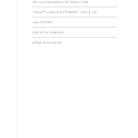
ሰው ሠራሽ አስተውሎት (AI) ጥቅሙና ጉዳቱ
“በሁሉም መንፈስ ቅዱስ ሞላባቸው” (ሐዋ. ፪ ፥፬)
ደብረ ምጥማቅ
በዓለ ሃምሳና ተግዳሮቶቹ
ሰማዕቱ ቅዱስ ጊዮርጊስ