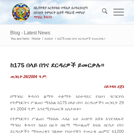
Blog - Latest News
You are here:
Home
/
ስብከት
/
ከ175 በላይ በገና ደርዳሪዎች ይመርቃሉ፡፡
ከ175 በላይ በገና ደርዳሪዎች ይመርቃሉ፡፡
መጋቢት 26/2004 ዓ.ም.
በእንዳለ ደጀኔ
በማኅበረ ቅዱሳን ልማት ተቋማት አስተዳደር የአቡነ ጎርጎርዮስ
የትምህርትና ሥልጠና ማእከል ከ175 በላይ በገና ደርዳሪዎችን መጋቢት 29
ቀን 2004 ዓ.ም. እንደሚያስመርቅ አስታወቀ፡፡
የትምህርትና ሥልጠና ማእከሉ ሓላፊ አቶ አብዮት እሸቱ እንደገለጹት
ማኅበረ ቅዱሳን ከዚህ በፊት በዜማ ማሠልጠኛ ክፍሉ በርካታ በገና
ደርዳሪዎችን ማስመረቁን ገልጸው የአሁኖቹን ተመራቂ ጨምሮ ከ1200