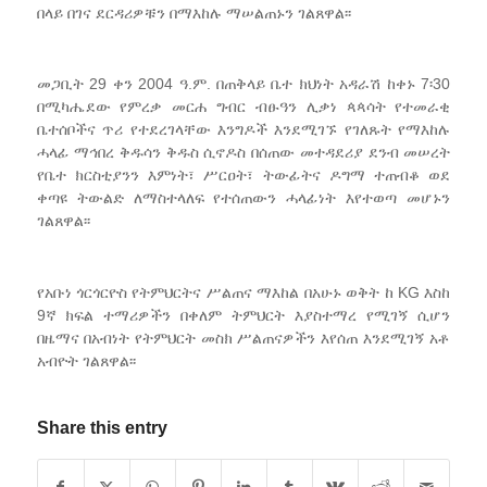
በላይ በገና ደርዳሪዎቹን በማእከሉ ማሠልጠኑን ገልጸዋል፡፡
መጋቢት 29 ቀን 2004 ዓ.ም. በጠቅላይ ቤተ ክህነት አዳራሽ ከቀኑ 7፡30
በሚካሔደው የምረቃ መርሐ ግብር ብፁዓን ሊቃነ ጳጳሳት የተመራቂ
ቤተሰቦችና ጥሪ የተደረገላቸው እንግዶች እንደሚገኙ የገለጹት የማእከሉ
ሓላፊ ማኅበረ ቅዱሳን ቅዱስ ሲኖዶስ በሰጠው መተዳደሪያ ደንብ መሠረት
የቤተ ክርስቲያንን እምነት፣ ሥርዐት፣ ትውፊትና ዶግማ ተጠብቆ ወደ
ቀጣዩ ትውልድ ለማስተላለፍ የተሰጠውን ሓላፊነት እየተወጣ መሆኑን
ገልጸዋል፡፡
የአቡነ ጎርጎርዮስ የትምህርትና ሥልጠና ማእከል በአሁኑ ወቅት ከ KG እስከ
9ኛ ክፍል ተማሪዎችን በቀለም ትምህርት እያስተማረ የሚገኝ ሲሆን
በዜማና በአብነት የትምህርት መስክ ሥልጠናዎችን እየሰጠ እንደሚገኝ አቶ
አብዮት ገልጸዋል፡፡
Share this entry