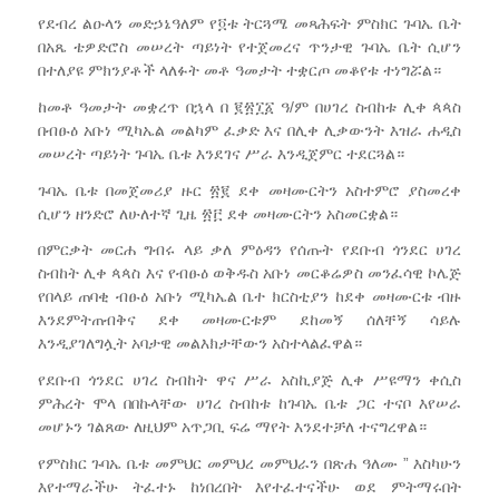
የደብረ ልዑላን መድኃኔዓለም የ፬ቱ ትርጓሜ መጻሕፍት ምስክር ጉባኤ ቤት
በአጼ ቴዎድሮስ መሠረት ጣይነት የተጀመረና ጥንታዊ ጉባኤ ቤት ሲሆን
በተለያዩ ምክንያቶች ላለፉት መቶ ዓመታት ተቋርጦ መቆየቱ ተነግሯል።
ከመቶ ዓመታት መቋረጥ በኋላ በ ፪፳፲፩ ዓ/ም በሀገረ ስብከቱ ሊቀ ጳጳስ
በብፁዕ አቡነ ሚካኤል መልካም ፈቃድ እና በሊቀ ሊቃውንት እዝራ ሐዲስ
መሠረት ጣይነት ጉባኤ ቤቱ እንደገና ሥራ እንዲጀምር ተደርጓል።
ጉባኤ ቤቱ በመጀመሪያ ዙር ፳፪ ደቀ መዛሙርትን አስተምሮ ያስመረቀ
ሲሆን ዘንድሮ ለሁለተኛ ጊዜ ፳፫ ደቀ መዛሙርትን አስመርቋል።
በምርቃት መርሐ ግብሩ ላይ ቃለ ምዕዳን የሰጡት የደቡብ ጎንደር ሀገረ
ስብከት ሊቀ ጳጳስ እና የብፁዕ ወቅዱስ አቡነ መርቆሬዎስ መንፈሳዊ ኮሌጅ
የበላይ ጠባቂ ብፁዕ አቡነ ሚካኤል ቤተ ክርስቲያን ከደቀ መዛሙርቱ ብዙ
እንደምትጠብቅና ደቀ መዛሙርቱም ደከመኝ ሰለቸኝ ሳይሉ
እንዲያገለግሏት አባታዊ መልእክታቸውን አስተላልፈዋል።
የደቡብ ጎንደር ሀገረ ስብከት ዋና ሥራ አስኪያጅ ሊቀ ሥዩማን ቀሲስ
ምሕረት ሞላ በበኩላቸው ሀገረ ስብከቱ ከጉባኤ ቤቱ ጋር ተናቦ እየሠራ
መሆኑን ገልጸው ለዚህም አጥጋቢ ፍሬ ማየት እንደተቻለ ተናግረዋል።
የምስክር ጉባኤ ቤቱ መምህር መምህረ መምህራን በጽሐ ዓለሙ ” እስካሁን
እየተማራችሁ ትፈተኑ ከነበረበት እየተፈተናችሁ ወደ ምትማሩበት