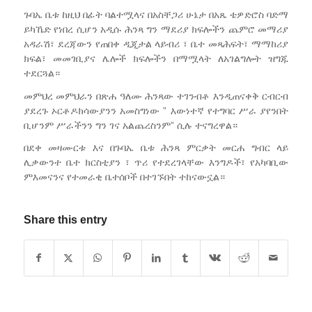
ጉባኤ ቤቱ ከዚህ በፊት ባልተሟላና በአስቸጋሪ ሁኔታ በአጼ ቴዎድሮስ ባድማ
ይካኼድ የነበረ ሲሆን አዲሱ ሕንጻ ግን ማደሪያ ክፍሎችን ጨምሮ መማሪያ
አዳራሽ፣ ደረጃውን የጠበቀ ዲጂታል ላይብሪ ፣ ቤተ መጻሕፍት፣ ማማከሪያ
ክፍል፣ መመገቢያና ሌሎች ክፍሎችን በማሟላት ለአገልግሎት ዝግጁ
ተደርጓል።
መምህረ መምህራን በጽሐ ዓለሙ ሕንጻው ተገንብቶ እንዲጠናቀቅ ርብርብ
ያደረጉ ኦርቶዶክሳውያንን አመስግነው ” እውነተኛ የተግባር ሥራ ያየንበት
ቢሆንም ሥራችንን ግን ገና አልጨረስንም” ሲሉ ተናግረዋል።
በደቀ መዛሙርቱ እና በጉባኤ ቤቱ ሕንጻ ምርቃት መርሐ ግብር ላይ
ሊቃውንተ ቤተ ክርስቲያን ፣ ጥሪ የተደረገላቸው እንግዶች፣ የአካባቢው
ምእመናንና የተመራቂ ቤተሰቦች በተገኙበት ተከናውኗል።
Share this entry