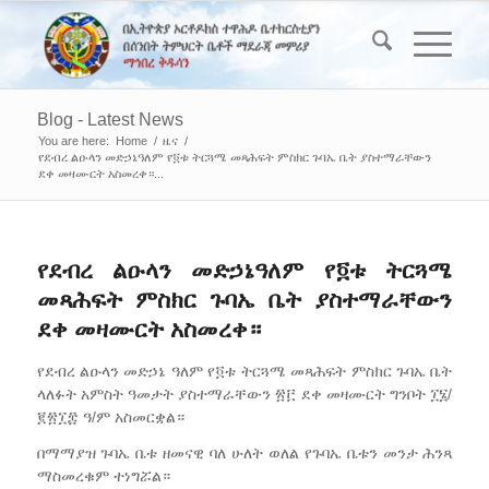
Blog - Latest News
You are here:
Home
/
ዜና
/
የደብረ ልዑላን መድኃኔዓለም የ፬ቱ ትርጓሜ መጻሕፍት ምስክር ጉባኤ ቤት ያስተማራቸውን
ደቀ መዛሙርት አስመረቀ።...
የደብረ ልዑላን መድኃኔዓለም የ፬ቱ ትርጓሜ
መጻሕፍት ምስክር ጉባኤ ቤት ያስተማራቸውን
ደቀ መዛሙርት አስመረቀ።
የደብረ ልዑላን መድኃኔ ዓለም የ፬ቱ ትርጓሜ መጻሕፍት ምስክር ጉባኤ ቤት
ላለፉት አምስት ዓመታት ያስተማራቸውን ፳፫ ደቀ መዛሙርት ግንቦት ፲፮/
፪፳፲፰ ዓ/ም አስመርቋል።
በማማያዝ ጉባኤ ቤቱ ዘመናዊ ባለ ሁለት ወለል የጉባኤ ቤቱን መንታ ሕንጻ
ማስመረቁም ተነግሯል።