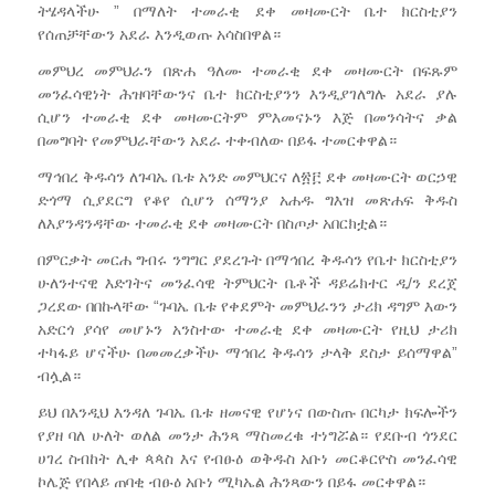
ትሄዳላችሁ ” በማለት ተመራቂ ደቀ መዛሙርት ቤተ ክርስቲያን
የሰጠቻቸውን አደራ እንዲወጡ አሳስበዋል።
መምህረ መምህራን በጽሐ ዓለሙ ተመራቂ ደቀ መዛሙርት በፍጹም
መንፈሳዊነት ሕዝባቸውንና ቤተ ክርስቲያንን እንዲያገለግሉ አደራ ያሉ
ሲሆን ተመራቂ ደቀ መዛሙርትም ምእመናኑን እጅ በመንሳትና ቃል
በመግባት የመምህራቸውን አደራ ተቀብለው በይፋ ተመርቀዋል።
ማኅበረ ቅዱሳን ለጉባኤ ቤቱ አንድ መምህርና ለ፳፫ ደቀ መዛሙርት ወርኃዊ
ድጎማ ሲያደርግ የቆየ ሲሆን ሰማንያ አሐዱ ግእዝ መጽሐፍ ቅዱስ
ለእያንዳንዳቸው ተመራቂ ደቀ መዛሙርት በስጦታ አበርክቷል።
በምርቃት መርሐ ግብሩ ንግግር ያደረጉት በማኅበረ ቅዱሳን የቤተ ክርስቲያን
ሁለንተናዊ እድገትና መንፈሳዊ ትምህርት ቤቶች ዳይሬክተር ዲ/ን ደረጀ
ጋረደው በበኩላቸው “ጉባኤ ቤቱ የቀደምት መምህራንን ታሪክ ዳግም እውን
አድርጎ ያሳየ መሆኑን አንስተው ተመራቂ ደቀ መዛሙርት የዚህ ታሪክ
ተካፋይ ሆናችሁ በመመረቃችሁ ማኅበረ ቅዱሳን ታላቅ ደስታ ይሰማዋል”
ብሏል።
ይህ በእንዲህ እንዳለ ጉባኤ ቤቱ ዘመናዊ የሆነና በውስጡ በርካታ ክፍሎችን
የያዘ ባለ ሁለት ወለል መንታ ሕንጻ ማስመረቁ ተነግሯል። የደቡብ ጎንደር
ሀገረ ስብከት ሊቀ ጳጳስ እና የብፁዕ ወቅዱስ አቡነ መርቆርዮስ መንፈሳዊ
ኮሌጅ የበላይ ጠባቂ ብፁዕ አቡነ ሚካኤል ሕንጻውን በይፋ መርቀዋል።