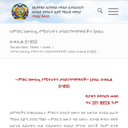
‹‹ምድር በውስጧ የሚኖሩትን ታስደነግጣቸዋለች›› (ዕዝራ
ሱቱኤል ፬፥፳፬)
You are here:
Home
/
ስብከት
/
‹‹ምድር በውስጧ የሚኖሩትን ታስደነግጣቸዋለች›› (ዕዝራ ሱቱኤል ፬፥፳፬)...
‹‹ምድር በውስጧ የሚኖሩትን ታስደነግጣቸዋለች›› (ዕዝራ ሱቱኤል
፬፥፳፬)
ዲያቆን ይትባረክ መለሰ
ጥር ፲፫፤ ፳፻፲፯ ዓ.ም
አምላካችን እግዚአብሔር ምድርን እንዴት በውኃ ላይ አጽንቶ እንደፈጠራት
ማሰብ እጅግ ያስገርማል፡፡ ‹‹ምድርን በውኃ ላይ አጸና›› እንዳለ ቅዱስ ዳዊት
አጽንቶ ለሕያዋን ሁሉ የሕይወትና የደስታ ምንጭ የሆነች ግሩም ድንቅ