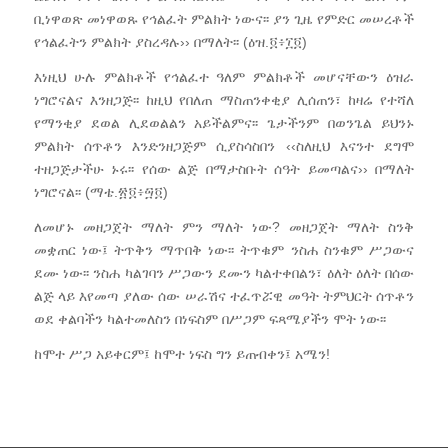
ቢነዋወጽ መነዋወጹ የኅልፈት ምልክት ነውና፡፡ ያን ጊዜ የምድር መሠረቶች
የኅልፈትን ምልክት ያስረዳሉ›› በማለት፡፡ (ዕዝ.፬፥፲፬)
እነዚህ ሁሉ ምልክቶች የኅልፈተ ዓለም ምልክቶች መሆናቸውን ዕዝራ
ነግሮናልና እንዘጋጅ፡፡ ከዚህ የበለጠ ማስጠንቀቂያ ሊሰጠን፣ ከዛሬ የተሻለ
የማንቂያ ደወል ሊደወልልን አይችልምና፡፡ ጌታችንም በወንጌል ይህንኑ
ምልክት ሰጥቶን እንድንዘጋጅም ሲያስሳስበን ‹‹ስለዚህ እናንተ ደግሞ
ተዘጋጅታችሁ ኑሩ፡፡ የሰው ልጅ በማታስቡት ሰዓት ይመጣልና›› በማለት
ነግሮናል፡፡ (ማቴ.፳፬፥፵፬)
ለመሆኑ መዘጋጀት ማለት ምን ማለት ነው? መዘጋጀት ማለት ስንቅ
መቋጠር ነው፤ ትጥቅን ማጥበቅ ነው፡፡ ትጥቁም ንስሐ ስንቁም ሥጋውና
ደሙ ነው፡፡ ንስሐ ካልገባን ሥጋውን ደሙን ካልተቀበልን፣ ዕለት ዕለት በሰው
ልጅ ላይ እየመጣ ያለው ሰው ሠራሽና ተፈጥሯዊ መዓት ትምህርት ሰጥቶን
ወደ ቀልባችን ካልተመለስን በነፍስም በሥጋም ፍጻሜያችን ሞት ነው፡፡
ከሞተ ሥጋ አይቀርም፤ ከሞተ ነፍስ ግን ይጠብቀን፤ አሜን!