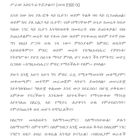
ሥራው አድርጎ ፈጥሯታልና፡፡ (መዝ.፻፴፭፥፮)
አንድ ሰው ከፍ ያለ ፎቅ ላይ ቢሆን፣ ወይም ትልቅ ዛፍ ላይ ቢንጠለጠል፣
ወይም ከፍ ያለ አልጋ ላይ ቢተኛ፣ ብቻ በማናቸውም ሁኔታ ከመሬት ከፍታ
ካለው ነገር ላይ ቢሆን እንዳይወድቅ በመፍራት ብዙ ይጠነቀቃል፤ ብዙ
ይጨነቃልም፡፡ መሬት ላይ የቆመ ሰው ወይም የተቀመጠ ወይም የተኛ ሰው
ግን ከዚህ ሥጋት ሁሉ ነጻ ነው፡፡ ምክንያቱም ከምድር ወዴትም
አይወድቅምና፡፡ ምድር ወይም መሬት የእግዚአብሔር የቻይነቱ፣
የትዕግሥቱ፣ የሆደ ሰፊነቱ ማሳያ ምሳሌ ሆና ሁሉን ችላ የምትኖር መሆኗ
ሲገለጽ ‹‹እግዚአብሔርና ምድር የማይችሉት የለም›› ይባላል፡፡
ይሁን እንጂ አሁን አሁን ግን ምድር ራሷ የሚተማመኑባት መቆሚያም፣
መቀመጫም፣ መተኛም መራመጃም ላትሆን ይመስላል፡፡ መሠረቶቿ
እየተገለባበጡ፣ ዓለቶቿ ቀልጠው እንደ ውኃ እየፈሰሱ፣ በሆዷ ታቅፋው፣
አምቃው የኖረችውን እንፋሎት እየተፋችው፣ የማናውቀው ማንነቷ
እየተገለጠ በእርሷ ላይ የሚኖሩ ሕያዋንን ሁሉ የምታስደነግጥ፣
የምታስጨንቅ ወደ መሆን ተሻግራለችና፡፡
በእርግጥ መጻሕፍትን ስለማንመረምር፣ ስለማናስተውል፣ ቃሉን
ስለማንሰማ፣ ሰምተንም፣ ስለምንዘነጋ እንጂ መጽሐፍ ቅዱስ ስለዚህም ነገር
ነግሮን ነበር፡፡ ዕዝራ ሱቱኤል እንዲህ ይናገራል፤ ‹‹በእነዚያም ወራቶች