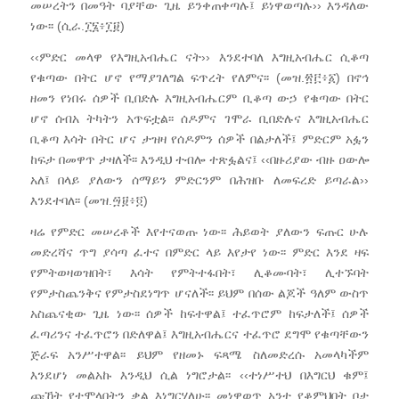
መሠረትን በመዓት ባያቸው ጊዜ ይንቀጠቀጣሉ፤ ይነዋወጣሉ›› እንዳለው
ነው፡፡ (ሲራ.፲፮፥፲፱)
‹‹ምድር መላዋ የእግዚአብሔር ናት›› እንደተባለ እግዚአብሔር ሲቆጣ
የቁጣው በትር ሆኖ የማያገለግል ፍጥረት የለምና፡፡ (መዝ.፳፫፥፩) በኖኅ
ዘመን የነበሩ ሰዎች ቢበድሉ እግዚአብሔርም ቢቆጣ ውኃ የቁጣው በትር
ሆኖ ሰብአ ትካትን አጥፍቷል፡፡ ሰዶምና ገሞራ ቢበድሉና እግዚአብሔር
ቢቆጣ እሳት በትር ሆና ታዝዛ የሰዶምን ሰዎች በልታለች፤ ምድርም አፏን
ከፍታ በመዋጥ ታዛለች፡፡ እንዲህ ተብሎ ተጽፏልና፤ ‹‹በዙሪያው ብዙ ዐውሎ
አለ፤ በላይ ያለውን ሰማይን ምድርንም በሕዝቡ ለመፍረድ ይጣራል››
እንደተባለ፡፡ (መዝ.፵፱፥፬)
ዛሬ የምድር መሠረቶች እየተናወጡ ነው፡፡ ሕይወት ያለውን ፍጡር ሁሉ
መድረሻና ጥግ ያሳጣ ፈተና በምድር ላይ እየታየ ነው፡፡ ምድር እንደ ዛፍ
የምትወዛወዝበት፣ እሳት የምትተፋበት፣ ሊቆሙባት፣ ሊተኙባት
የምታስጨንቅና የምታስደነግጥ ሆናለች፡፡ ይህም በሰው ልጆች ዓለም ውስጥ
አስጨናቂው ጊዜ ነው፡፡ ሰዎች ከፍተዋል፤ ተፈጥሮም ከፍታለች፤ ሰዎች
ፈጣሪንና ተፈጥሮን በድለዋል፤ እግዚአብሔርና ተፈጥሮ ደግሞ የቁጣቸውን
ጅራፍ አንሥተዋል፡፡ ይህም የዘመኑ ፍጻሜ ስለመድረሱ አመላካችም
እንደሆነ መልአኩ እንዲህ ሲል ነግሮታል፡፡ ‹‹ተነሥተህ በእግርህ ቁም፤
ጩኸት የተሞላበትን ቃል እነግርሃለሁ፡፡ መነዋወጥ አንተ የቆምህበት ቦታ