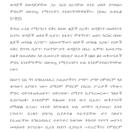
ወዳጆች ከወዳጆቻቸው ጋራ እርስ በራሳቸው እንደ ጠላት ይጣላሉ፡፡
ምድርም በውስጧ የሚኖሩትን ታስደነግጣቸዋለች፡፡›› (ዕዝራ ሱቱኤል
፬፥፳፬)
ቅዱሱ ራእይ የሚነግረን ፍቅር ከሰው ልጆች ሲርቅ፣ ወዳጅነት በጠላትነት
ሲተካ፣ ወዳጆች ጠላቶች ሲሆኑ፣ ክፋትና ምቀኝነት፣ ጠብና ክርክር በሰው
ልጆች መካከል ሲነግሥ፣ አለመተማመን በሰዎች መካከል ሲሰፋ፣ የሰዎች
ፍቅር ሽንገላ ሲሆን፣ የመንግሥታት ወዳጅነት በሴራ ሲሞላ፣ ከመደጋገፍ
ይልቅ በመጠላለፍ ላይ ሲመሠረት በእነዚያ ወራቶች በልዩ ልዩ መቅሠፍቶች
ምድር እንደምትሞላ፣ በውስጧ የሚኖሩባትን ሁሉ እንደምታስደነግጣቸው
ነው፡፡
በአሁን ጊዜ ግን እግዚአብሔር ኃጢአተችንን ታግሦ፣ ታግሦ በምድርም ላይ
ቁጣውን እያሳየን ነው፡፡ ሰማይም ምድርም የእርሱ ሥራዎች ናቸውና
ምድር ብትንቀጠቀጠቀጥ፣ ብትናወጽ፣ ሰማያት ቢያጉረመርሙ፣ ዓለቶች
ቢሰነጣጠቁ፣ እንደሰምም ቀልጠው እንደ ውኃ ቢፈሱ፣ ውቅያኖሶች
በማዕበል ቢናጡ፣ ነፋሳት ለትውልዱ ሁሉ መዓትን ቢያመጡ፣ እሳት
ርጥቡን፣ ደረቁን በጭካኔ ቢያቃጥል ተፈጥሯቸው ሆኖ ሳይሆን
የፈጠራቸው እግዚአብሔር ተቆጥቶና ከቁጣው ትኩሳት የተነሣ መሆኑን
መጻሕፍት ይናገራሉ፡፡ ሲራክ ይህንን ሲያስረዳ ‹‹ተራሮችንና የምድርም