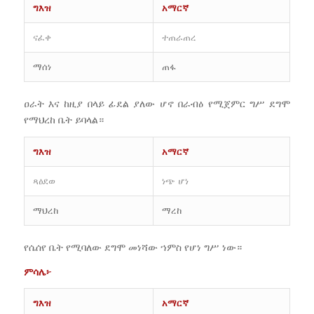
ግእዝ
አማርኛ
ናፈቀ
ተጠራጠረ
ማሰነ
ጠፋ
ዐራት እና ከዚያ በላይ ፊደል ያለው ሆኖ በራብዕ የሚጀምር ግሥ ደግሞ
የማህረከ ቤት ይባላል።
ግእዝ
አማርኛ
ጻዕደወ
ነጭ ሆነ
ማህረከ
ማረከ
የሴሰየ ቤት የሚባለው ደግሞ መነሻው ኀምስ የሆነ ግሥ ነው።
ምሳሌ፦
ግእዝ
አማርኛ