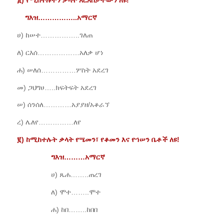
፩)
የሚከተሉትን
ቃላት
አርእስታቸውን
ለዩ!
ግእዝ
……………..
አማርኛ
ሀ) ከሠተ……………..ገለጠ
ለ) ርእሰ………………አለቃ ሆነ
ሐ) ሠለሰ……………ሦስት አደረገ
መ) ጋህግሀ…..ክፍትፍት አደረገ
ሠ) ሰንሰለ…………አያያዘ/አቆራኘ
ረ) ሌለየ……………ለየ
፪)
ከሚከተሉት
ቃላት
የሤመን፣
የቆመን
እና
የኀሠን
ቤቶች
ለዩ!
ግእዝ
………
አማርኛ
ሀ) ጼሐ……..ጠረገ
ለ) ሞተ……..ሞተ
ሐ) ከበ……..ከበበ