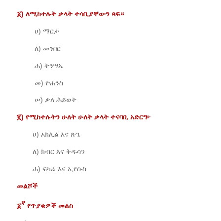
፩)
ለሚከተሉት
ቃላት
ተሳቢያቸውን
ጻፍ።
ሀ) ማርታ
ለ) መንበር
ሐ) ትንሣኤ
መ) ዮሐንስ
ሠ) ቃለ ሕይወት
፪)
የሚከተሉትን
ሁለት
ሁለት
ቃላት
ተናባቢ
አድርግ፦
ሀ) አክሊል እና ጽጌ
ለ) ክብር እና ቅዱሳን
ሐ) ፍካሬ እና ኢየሱስ
መልሾች
ኛ
፩
የጥያቄዎች መልስ