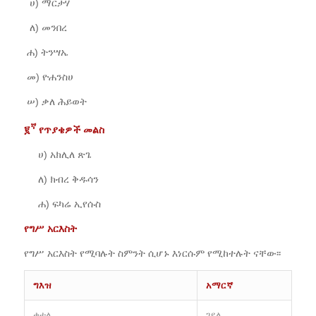
ሀ) ማርታሃ
ለ) መንበረ
ሐ) ትንሣኤ
መ) ዮሐንስሀ
ሠ) ቃለ ሕይወት
ኛ
፪
የጥያቄዎች መልስ
ሀ) አክሊለ ጽጌ
ለ) ክብረ ቅዱሳን
ሐ) ፍካሬ ኢየሱስ
የግሥ
አርእስት
የግሥ አርእስት የሚባሉት ስምንት ሲሆኑ እነርሱም የሚከተሉት ናቸው፡፡
ግእዝ
አማርኛ
ቀተለ
ገደለ