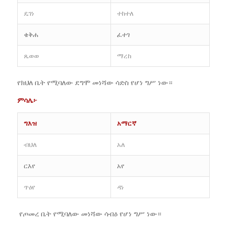
ዴገነ
ተከተለ
ቄቅሐ
ፈተገ
ጼወወ
ማረከ
የክህለ ቤት የሚባለው ደግሞ መነሻው ሳድስ የሆነ ግሥ ነው።
ምሳሌ፦
ግእዝ
አማርኛ
ብህለ
አለ
ርእየ
አየ
ጥዕየ
ዳነ
የጦመረ ቤት የሚባለው መነሻው ሳብዕ የሆነ ግሥ ነው።