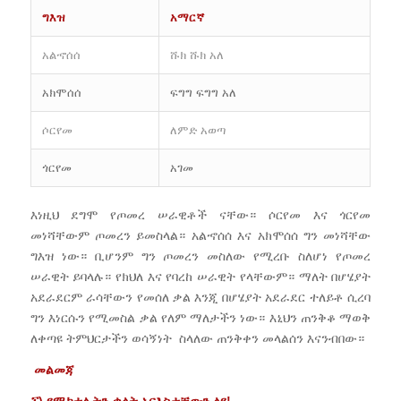
ግእዝ
አማርኛ
አልኆሰሰ
ሹክ ሹክ አለ
አክሞሰሰ
ፍግግ ፍግግ አለ
ሶርየመ
ለምድ አወጣ
ጎርየመ
አገመ
እነዚህ ደግሞ የጦመረ ሠራዊቶች ናቸው። ሶርየመ እና ጎርየመ
መነሻቸውም ጦመረን ይመስላል። አልኆሰሰ እና አክሞሰሰ ግን መነሻቸው
ግእዝ ነው። ቢሆንም ግን ጦመረን መስለው የሚረቡ ስለሆነ የጦመረ
ሠራዊት ይባላሉ። የክህለ እና የባረከ ሠራዊት የላቸውም። ማለት በሆሄያት
አደራደርም ራሳቸውን የመሰለ ቃል እንጂ በሆሄያት አደራደር ተለይቶ ሲረባ
ግን እነርሱን የሚመስል ቃል የለም ማለታችን ነው። እኒህን ጠንቅቆ ማወቅ
ለቀጣዩ ትምህርታችን ወሳኝነት ስላለው ጠንቅቀን መላልሰን እናንብበው።
መልመጃ