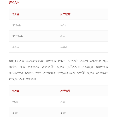
ምሳሌ፦
ግእዝ
አማርኛ
ሞቅሐ
አሰረ
ሞርቅሐ
ላጠ
ኖለወ
ጠበቀ
ከዚህ በላይ የዘረዘርናቸው ስምንቱ የግሥ አርእስት ሲሆን አንዳንድ ጊዜ
በየቅኔ ቤቱ የተወሰነ ልዩነቶች ሊኖሩ ይችላሉ። ከእነዚህ ከስምንቱ
በተጨማሪ አንድን ግሥ ለማርባት የሚጠቅሙን ግሦች ሲኖሩ እነርሱም
የሚከተሉት ናቸው፡፡
ግእዝ
አማርኛ
ሤመ
ሾመ
ቆመ
ቆመ