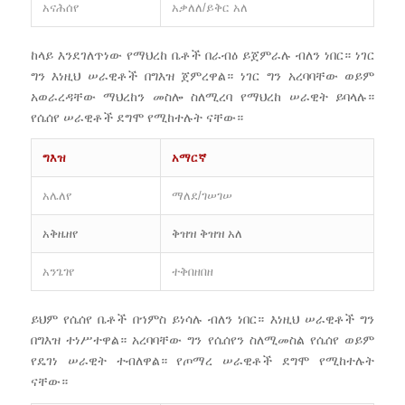
አናሕሰየ
አቃለለ/ይቅር አለ
ከላይ እንደገለጥነው የማህረከ ቤቶች በራብዕ ይጀምራሉ ብለን ነበር። ነገር
ግን እነዚህ ሠራዊቶች በግእዝ ጀምረዋል። ነገር ግን አረባባቸው ወይም
አወራረዳቸው ማህረከን መስሎ ስለሚረባ የማህረከ ሠራዊት ይባላሉ።
የሴሰየ ሠራዊቶች ደግሞ የሚከተሉት ናቸው።
ግእዝ
አማርኛ
አሌለየ
ማለደ/ገሠገሠ
አቅዜዘየ
ቅዝዝ ቅዝዝ አለ
አንጌገየ
ተቅበዘበዘ
ይህም የሴሰየ ቤቶች በኀምስ ይነሳሉ ብለን ነበር። እነዚህ ሠራዊቶች ግን
በግእዝ ተነሥተዋል። አረባባቸው ግን የሴሰየን ስለሚመስል የሴሰየ ወይም
የዴገነ ሠራዊት ተብለዋል። የጦማረ ሠራዊቶች ደግሞ የሚከተሉት
ናቸው።