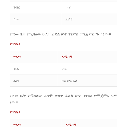
ገብረ
ሠራ
ኀሠ
ፈለገ
የሤመ ቤት የሚባለው ሁለት ፊደል ሆኖ በኀምስ የሚጀምር ግሥ ነው።
ምሳሌ፦
ግእዝ
አማርኛ
ቄሐ
ተፋ
ሬመ
ከፍ ከፍ አለ
የቆመ ቤት የሚባለው ደግሞ ሁለት ፊደል ሆኖ በሳብዕ የሚጀምር ግሥ
ነው።
ምሳሌ፦
ግእዝ
አማርኛ