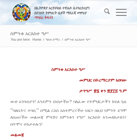
ስምንቱ አርእስተ ግሥ
You are here:
Home
/
ግእዝ ይማሩ
/
ስምንቱ አርእስተ ግሥ
ስምንቱ
አርእስተ
ግሥ
መምህር በትረማርያም አበባው
ታኅሣሥ
፳፮ ቀን
፳፻፲፬
ዓ
.
ም
ውድ አንባብያን! እንደምን ሰነበታችሁ? ባለፈው የትምህርታችን ክፍለ ጊዜ
‹‹
››
ባለቤትና ተሳቢ
በሚል ርእስ አስተምረናችሁ ነበር፡፡ በዚህ ሳምንት ደግሞ
ለሰጠናችሁ መልመጃ ምላሽና ስምንቱን የግሥ አርእስት እንመለከታለን፤
በጥሞና ተከታተሉን!
መልመጃ