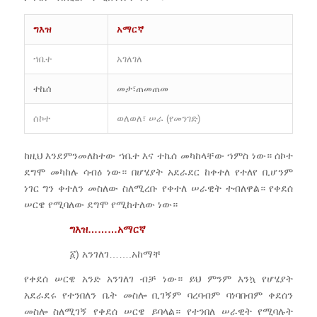
ግእዝ
አማርኛ
ኀቤተ
አገለገለ
ተኬሰ
መታ፣ጠመጠመ
ሰኮተ
ወለወለ፣ ሠራ (የመንገድ)
ከዚህ እንደምንመለከተው ኀቤተ እና ተኬሰ መካከላቸው ኀምስ ነው። ሰኮተ
ደግሞ መካከሉ ሳብዕ ነው። በሆሄያት አደራደር ከቀተለ የተለየ ቢሆንም
ነገር ግን ቀተለን መስለው ስለሚረቡ የቀተለ ሠራዊት ተብለዋል። የቀደሰ
ሠርዌ የሚባለው ደግሞ የሚከተለው ነው።
ግእዝ
………
አማርኛ
፩) አንገለገ…….አከማቸ
የቀደሰ ሠርዌ አንድ አንገለገ ብቻ ነው። ይህ ምንም እንኳ የሆሄያት
አደራደሩ የተንበለን ቤት መስሎ ቢገኝም ባረባብም ባነባበብም ቀደሰን
መስሎ ስለሚገኝ የቀደሰ ሠርዌ ይባላል። የተንበለ ሠራዊት የሚባሉት