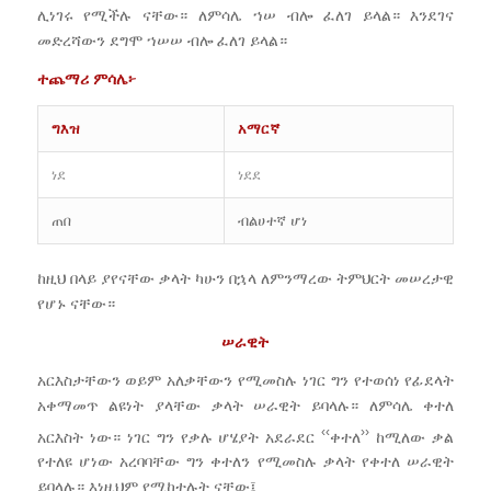
ሊነገሩ የሚችሉ ናቸው። ለምሳሌ ኀሠ ብሎ ፈለገ ይላል። እንደገና
መድረሻውን ደግሞ ኀሠሠ ብሎ ፈለገ ይላል።
ተጨማሪ
ምሳሌ፦
ግእዝ
አማርኛ
ነደ
ነደደ
ጠበ
ብልሀተኛ ሆነ
ከዚህ በላይ ያየናቸው ቃላት ካሁን በኋላ ለምንማረው ትምህርት መሠረታዊ
የሆኑ ናቸው።
ሠራዊት
አርእስታቸውን ወይም አለቃቸውን የሚመስሉ ነገር ግን የተወሰነ የፊደላት
አቀማመጥ ልዩነት ያላቸው ቃላት ሠራዊት ይባላሉ። ለምሳሌ ቀተለ
‹‹
››
አርእስት ነው። ነገር ግን የቃሉ ሆሄያት አደራደር
ቀተለ
ከሚለው ቃል
የተለዩ ሆነው አረባባቸው ግን ቀተለን የሚመስሉ ቃላት የቀተለ ሠራዊት
ይባላሉ። እነዚህም የሚከተሉት ናቸው፤