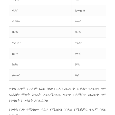
ቀደሰ
አመሰገነ
ተንበለ
ለመነ
ባረከ
ባረከ
ማህረከ
ማረከ
ሴሰየ
መገበ
ክህለ
ቻለ
ጦመረ
ጻፈ
ቀተለ ደግሞ የሁሉም ርእስ ስለሆነ ርእሰ አርእስት ይባላል። የአንድን ግሥ
አርእስት ማወቅ እንዴት እንደሚዘረዘር ፍንጭ ስለሚሰጥ አርእስተ ግሥ
የተባሉትን መለየት ያስፈልጋል።
የቀተለ ቤት የሚባለው ላልቶ የሚነበብ በግእዝ የሚጀምር ፍጹም ሳድስ