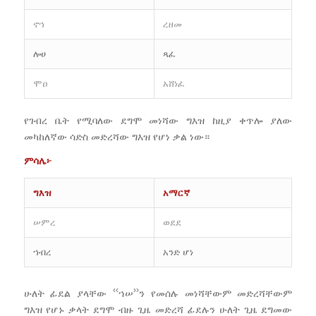
ኖኀ
ረዘመ
ሎሀ
ጻፈ
ሞዐ
አሸነፈ
የገብረ ቤት የሚባለው ደግሞ መነሻው ግእዝ ከዚያ ቀጥሎ ያለው
መካከለኛው ሳድስ መድረሻው ግእዝ የሆነ ቃል ነው።
ምሳሌ፦
ግእዝ
አማርኛ
ሠምረ
ወደደ
ኀብረ
አንድ ሆነ
‹‹
››
ሁለት ፊደል ያላቸው
ኀሠ
ን የመሰሉ መነሻቸውም መድረሻቸውም
ግእዝ የሆኑ ቃላት ደግሞ ብዙ ጊዜ መድረሻ ፊደሉን ሁለት ጊዜ ደግመው