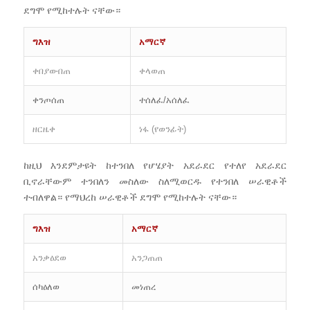
ደግሞ የሚከተሉት ናቸው።
ግእዝ
አማርኛ
ቀበያውበጠ
ቀላወጠ
ቀንጦሰጠ
ተሰለፈ/አሰለፈ
ዘርዜቀ
ነፋ (የወንፊት)
ከዚህ እንደምታዩት ከተንበለ የሆሄያት አደራደር የተለየ አደራደር
ቢኖራቸውም ተንበለን መስለው ስለሚወርዱ የተንበለ ሠራዊቶች
ተብለዋል። የማህረከ ሠራዊቶች ደግሞ የሚከተሉት ናቸው።
ግእዝ
አማርኛ
አንቃዕደወ
አንጋጠጠ
ሰካዕለወ
መነጠረ