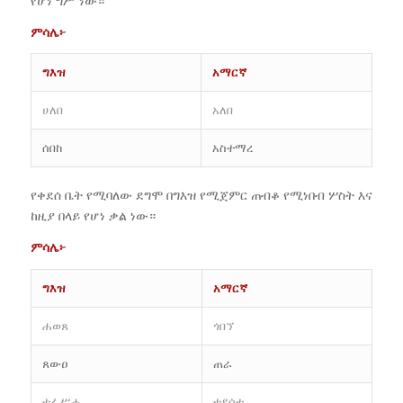
የሆነ ግሥ ነው።
ምሳሌ፦
ግእዝ
አማርኛ
ሀለበ
አለበ
ሰበከ
አስተማረ
የቀደሰ ቤት የሚባለው ደግሞ በግእዝ የሚጀምር ጠብቆ የሚነበብ ሦስት እና
ከዚያ በላይ የሆነ ቃል ነው።
ምሳሌ፦
ግእዝ
አማርኛ
ሐወጸ
ጎበኘ
ጸውዐ
ጠራ
ተፈሥሐ
ተደሰተ