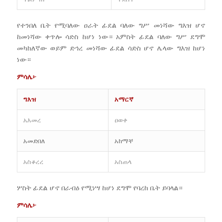
የተንበለ ቤት የሚባለው ዐራት ፊደል ባለው ግሥ መነሻው ግእዝ ሆኖ
ከመነሻው ቀጥሎ ሳድስ ከሆነ ነው። አምስት ፊደል ባለው ግሥ ደግሞ
መካከለኛው ወይም ድኅረ መነሻው ፊደል ሳድስ ሆኖ ሌላው ግእዝ ከሆነ
ነው።
ምሳሌ፦
ግእዝ
አማርኛ
አእመረ
ዐወቀ
አመድበለ
አከማቸ
አስቆረረ
አስጠላ
ሦስት ፊደል ሆኖ በራብዕ የሚነሣ ከሆነ ደግሞ የባረከ ቤት ይባላል።
ምሳሌ፦