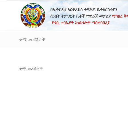
ቋሚ መረጃዎች
ቋሚ መረጃዎች