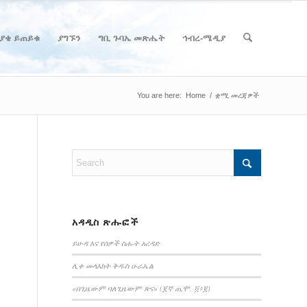
ያቄ ይጠይቁ
ያግኙን
ግቢ ጉባኤ መጽሔት
ኅብረ-ሜዲያ
You are here:
Home
/
ቋሚ መረጃዎች
አዳዲስ ጽሑፎች
ይሁዳ እና የሰዎች ስሑት አረዳድ
ሊቀ መላእክት ቅዱስ ዑራኤል
«በጊዜውም ባለጊዜውም ጽና» (፪ኛ ጢሞ. ፬፥፪)