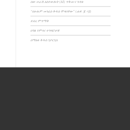
ሰው ሠራሽ አስተውሎት (AI) ጥቅሙና ጉዳቱ
“በሁሉም መንፈስ ቅዱስ ሞላባቸው” (ሐዋ. ፪ ፥፬)
ደብረ ምጥማቅ
በዓለ ሃምሳና ተግዳሮቶቹ
ሰማዕቱ ቅዱስ ጊዮርጊስ