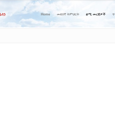
Home
መደበኛ ትምህርት
ቋሚ መረጃዎች
ጥ