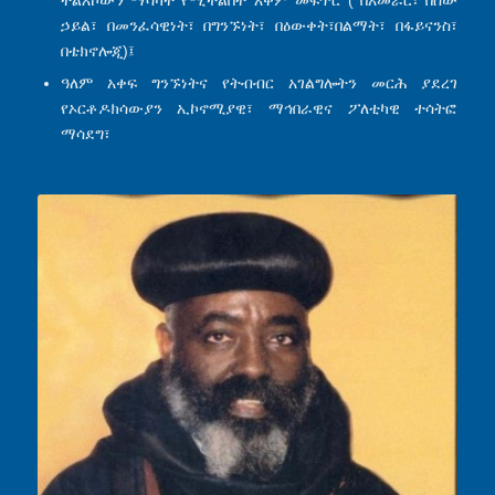
ኃይል፣ በመንፈሳዊነት፣ በግንኙነት፣ በዕውቀት፣በልማት፣ በፋይናንስ፣
በቴክኖሎጂ)፤
ዓለም አቀፍ ግንኙነትና የትብብር አገልግሎትን መርሕ ያደረገ
የኦርቶዶክሳውያን ኢኮኖሚያዊ፣ ማኅበራዊና ፖለቲካዊ ተሳትፎ
ማሳደግ፣