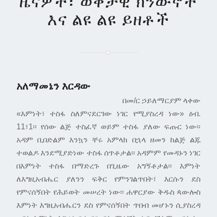
ዜናዎች፣ ወቅታዊ ክንውኖች
እና ልዩ ልዩ ይዘቶች
አለማመኔን እርዳው
በመ/ር ኃይለማርያም ላቀው
«እምነት፣ ተስፋ ስለምናደርገው ነገር የሚያስረዳ ነው» ዕብ.
11፣1፡፡ የሰው ልጅ ተስፈኛ ወይም ተስፋ ያለው ፍጡር ነው፡፡
አዳም ቢበድልም እንኳን ቸሩ አምላክ በኋላ ዘመን ከልጅ ልጁ
ተወልዶ እንደሚያድነው ተስፋ ሰጥቶታል፡፡ አዳምም የመዳኑን ነገር
በእምነት ተስፋ በማድረጉ በጊዜው አግኝቶታል፡፡ እምነት
ለእግዚአብሔር ያለንን ፍቅር የምንገልጥበት፣ እርሱን ደስ
የምናሰኝበት የሕይወት መሠረት ነው፡፡ ሐዋርያው ቅዱስ ጳውሎስ
እምነት እግዚአብሔርን ደስ የምናሰኝበት ጥበብ መሆኑን ሲያስረዳ