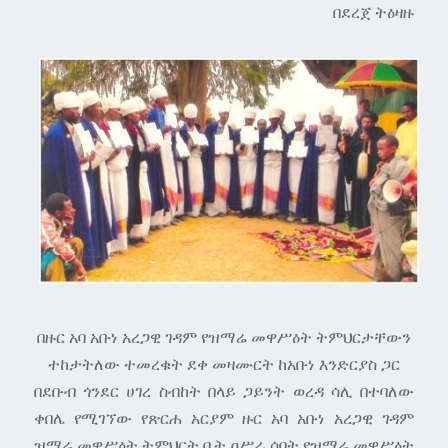
በደረጀ ትዕዛዙ
በዙር አባ አቡነ አረጋዊ ገዳም የዝማሬ መዋሥዕት ትምህርታቸውን
ተከታትለው ተመረቁት ደቀ መዛሙርት ከአቡነ እንድርያስ ጋር
በደቡብ ጎንደር ሀገረ ስብከት በላይ ጋይንት ወረዳ ሳሊ በተባለው
ቀበሌ የሚገኘው የጽርሐ አርያም ዙር አባ አቡነ አረጋዊ ገዳም
ዝማሬ መዋሥዕት ትምህርት ቤት ዐሥራ ሰባት የዝማሬ መዋሥዕት