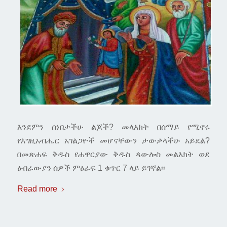
እንደምን ሰነበታችሁ ልጆች? መላእክት በሰማይ የሚኖሩ
የእግዚአብሔር አገልጋዮች መሆናቸውን ታውቃላችሁ አይደል?
በመጽሐፍ ቅዱስ የሐዋርያው ቅዱስ ጳውሎስ መልእክት ወደ
ዕብራውያን ሰዎች ምዕራፍ 1 ቁጥር 7 ላይ ይገኛል፡፡
Read more