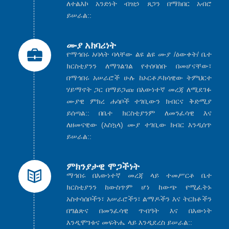
ለተልእኮ አንድነት ብዝኃ ጸጋን በማክበር አብሮ
ይሠራል::
ሙያ አክባሪነት
የማኅበሩ አባላት ባላቸው ልዩ ልዩ ሙያ /ዕውቀት/ ቤተ
ክርስቲያንን ለማገልገል የተሰባሰቡ በመሆናቸው፣
በማኅበሩ አሠራሮች ሁሉ ከኦርቶዶክሳዊው ትምህርተ
ሃይማኖት ጋር በማይጋጩ በእውነተኛ መረጃ ለሚደገፉ
ሙያዊ ምክረ ሐሳቦች ተገቢውን ክብርና ቅድሚያ
ይሰጣል:: በቤተ ክርስቲያንም ለመንፈሳዊ እና
ለዘመናዊው (አስኳላ) ሙያ ተገቢው ክብር እንዲሰጥ
ይሠራል::
ምክንያታዊ ሞጋችነት
ማኅበሩ በእውነተኛ መረጃ ላይ ተመሥርቶ ቤተ
ክርስቲያንን ከውስጥም ሆነ ከውጭ የሚፈትኑ
አስተሳሰቦችን፣ አሠራሮችን፣ ልማዶችን እና ትርክቶችን
በግልጽና በመንፈሳዊ ጥብዓት እና በእውነት
እንዲሞገቱና መፍትሔ ላይ እንዲደረስ ይሠራል::