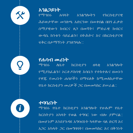
አገልጋይነት
የማኅበሩ አባላት አገልግሎትን የክርስቲያናዊ
ሕይወታቸው መገለጫ አድርገው በመቀበል በበጎ ፈቃድ
ሰማያዊውን ክብርና ጸጋ በመሻት፣ ምድራዊ ክብርና
ውዳሴ ከንቱን ሳይፈልጉ፣ በትሕትና እና በክርስቲያናዊ
ፍቅር በታማኝነት ያገለግላሉ::
የሐሳብ መሪነት
ማኅበሩ ለቤተ ክርስቲያን ዘላቂ አገልግሎት
የሚያስፈልጉ፣ ኦርቶዶክሳዊ እሳቤን የተከተሉና ዘመኑን
የዋጁ የመሪነት ሐሳቦችን በማፍለቅ ከሚመለከታቸው
የቤተ ክርስቲያን መሪዎች ጋር በመመካከር ይሠራል::
ተባባሪነት
ማኅበሩ የቤተ ክርስቲያን አገልግሎት የሁሉም የቤተ
ክርስትያን አካላት የወል ተግባር ነው ብሎ ያምናል::
በመሆኑም እንደየጉዳዩ አግባብነት ካላቸው ባለ ድርሻ እና
አጋር አካላት ጋር በመግባባት፣ በመመካከር እና በቅንነት