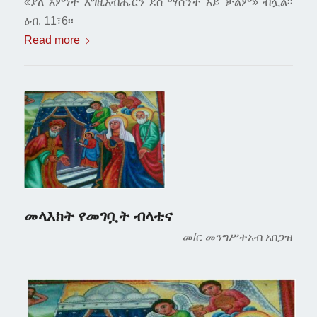
«ያለ እምነት እግዚአብሔርን ደስ ማሰኘት አይ ቻልም» ብሏል፡፡
ዕብ. 11፣6፡፡
Read more
መላእክት የመገቧት ብላቴና
መ/ር መንግሥተአብ አበጋዝ