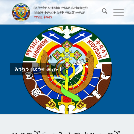
እንኳን በደኅና መጡ !