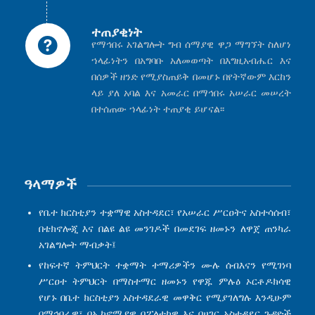
ተጠያቂነት
የማኅበሩ አገልግሎት ግብ ሰማያዊ ዋጋ ማግኘት ስለሆነ
ኀላፊነትን በአግባቡ አለመወጣት በእግዚአብሔር እና
በሰዎች ዘንድ የሚያስጠይቅ በመሆኑ በየትኛውም እርከን
ላይ ያለ አባል እና አመራር በማኅበሩ አሠራር መሠረት
በተሰጠው ኀላፊነት ተጠያቂ ይሆናል፡፡
ዓላማዎች
የቤተ ክርስቲያን ተቋማዊ አስተዳደር፣ የአሠራር ሥርዐትና አስተሳሰብ፣
በቴክኖሎጂ እና በልዩ ልዩ መንገዶች በመደገፍ ዘመኑን ለዋጀ ጠንካራ
አገልግሎት ማብቃት፤
የከፍተኛ ትምህርት ተቋማት ተማሪዎችን ሙሉ ሰብእናን የሚገነባ
ሥርዐተ ትምህርት በማስተማር ዘመኑን የዋጁ ምሉዕ ኦርቶዶክሳዊ
የሆኑ በቤተ ክርስቲያን አስተዳደራዊ መዋቅር የሚያገለግሉ እንዲሁም
በማኅበራዊ፣ በኢኮኖሚያዊ በፖለቲካዊ እና በሀገር አስተዳደር ጉዳዮች