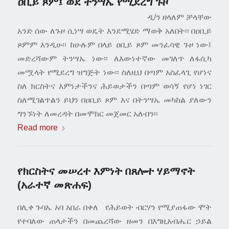
ዐቢይ ጾም፤ ወደ ትንሣኤ የሚደረግ ጉዞ
ዲ/ን ዘላለም ቻላቸው
አንድ ሰው ለጉዞ ሲነሣ ወዴት እንደሚሄድ ማወቅ አለበት፡፡ በዐቢይ
ጾምም እንዲሁ፡፡ ከሁሉም በላይ ዐቢይ ጾም መንፈሳዊ ጉዞ ነው፤
መድረሻውም ትንሣኤ ነው፡፡ ለእውነተኛው መገለጥ ለፋሲካ
መሟላት የሚደረግ ዝግጅት ነው፡፡ ስለዚህ በጣም አስፈላጊ የሆነና
ስለ ክርስትና እምነታችንና ሕይወታችን በጣም ወሳኝ የሆነ ነገር
ስለሚገልጥልን ይህን በዐቢይ ጾም እና በትንሣኤ መካከል ያለውን
ግንኙነት ለመረዳት በመሞከር መጀመር አለብን፡፡
Read more
የክርስትና መሠረተ እምነት በጸሎተ ሃይማኖት
(አራተኛ መጽሐፍ)
በሊቀ ጉባኤ አባ አበራ በቀለ የሕይወት ብርሃን የሚያጠፋው ሞት
የተባለው ጠላታችን በመጨረሻው ዘመን በእግዚአብሔር ኃይል