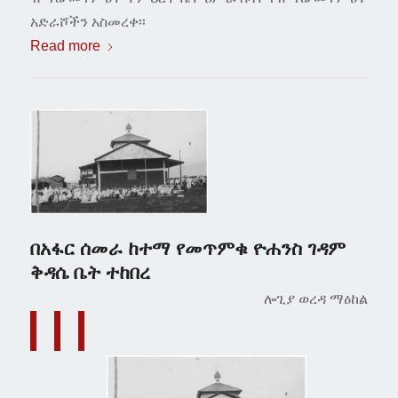
አድራሾችን አስመረቀ፡፡
Read more
በአፋር ሰመራ ከተማ የመጥምቁ ዮሐንስ ገዳም
ቅዳሴ ቤት ተከበረ
ሎጊያ ወረዳ ማዕከል