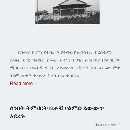
በሰመራ ከተማ የተሰራዉ የቅዱስ ዮሐንስ ቤተ ክርስቲያን
በአፋር ሀገረ ስብከት ሰመራ ከተማ በሀገረ ስብከቱና በአካባቢው
ማኅበረሰብ ከፍተኛ ጥረት የተሠራው የቅዱስ ዮሐንስ መጥምቅ
ገዳም መቃኞ ተጠናቆ ቅዳሴ ቤቱ ተከበረ፡፡
Read more
ሰንበት ትምህርት ቤቶቹ የልምድ ልውውጥ
አደረጉ
በይብረሁ ይጥና