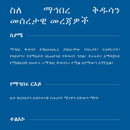
ስለ ማኅበረ ቅዱሳን
መሰረታዊ መረጃዎች
ስያሜ
ማኅበረ ቅዱሳን እግዚአብሔር ያከበራቸው የነቢያት፣ የሐዋርያት፣
የጻድቃንና የሰማዕታት በአጠቃላይ የቅዱሳን ገድል፣ ትሩፋትና አማላጅነት
የሚዘከርበት በመሆኑ ‹‹ማኅበረ ቅዱሳን›› የሚል ስያሜውን አግኝቷል፡፡
የማኅበሩ ርእይ
ቤተ ክርስቲያን ሁለንተናዊ የመሪነት ሚናዋን ስትወጣ ማየት
ተልእኮ