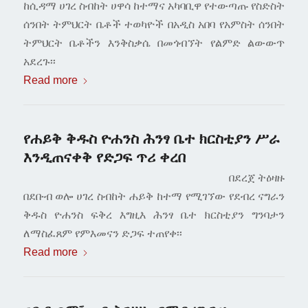
ከሲዳማ ሀገረ ስብከት ሀዋሳ ከተማና አካባቢዋ የተውጣጡ የስድስት
ሰንበት ትምህርት ቤቶች ተወካዮች በአዲስ አበባ የአምስት ሰንበት
ትምህርት ቤቶችን እንቅስቃሴ በመጎብኘት የልምድ ልውውጥ
አደረጉ፡፡
Read more
የሐይቅ ቅዱስ ዮሐንስ ሕንፃ ቤተ ክርስቲያን ሥራ
እንዲጠናቀቅ የድጋፍ ጥሪ ቀረበ
በደረጀ ትዕዛዙ
በደቡብ ወሎ ሀገረ ስብከት ሐይቅ ከተማ የሚገኘው የደብረ ናግራን
ቅዱስ ዮሐንስ ፍቅረ እግዚእ ሕንፃ ቤተ ክርስቲያን ግንባታን
ለማስፈጸም የምእመናን ድጋፍ ተጠየቀ፡፡
Read more