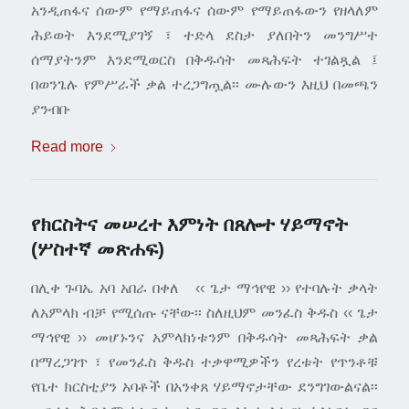
አንዲጠፋና ሰውም የማይጠፋና ሰውም የማይጠፋውን የዘላለም
ሕይወት እንደሚያገኝ ፣ ተድላ ደስታ ያለበትን መንግሥተ
ሰማያትንም እንደሚወርስ በቅዱሳት መጻሕፍት ተገልጿል ፤
በወንጌሉ የምሥራች ቃል ተረጋግጧል፡፡ ሙሉውን እዚህ በመጫን
ያንብቡ
Read more
የክርስትና መሠረተ እምነት በጸሎተ ሃይማኖት
(ሦስተኛ መጽሐፍ)
በሊቀ ጉባኤ አባ አበራ በቀለ ‹‹ ጌታ ማኅየዊ ›› የተባሉት ቃላት
ለአምላክ ብቻ የሚሰጡ ናቸው፡፡ ስለዚህም መንፈስ ቅዱስ ‹‹ ጌታ
ማኅየዊ ›› መሆኑንና አምላክነቱንም በቅዱሳት መጻሕፍት ቃል
በማረጋገጥ ፣ የመንፈስ ቅዱስ ተቃዋሚዎችን የረቱት የጥንቶቹ
የቤተ ክርስቲያን አባቶች በአንቀጸ ሃይማኖታቸው ደንግገውልናል፡፡