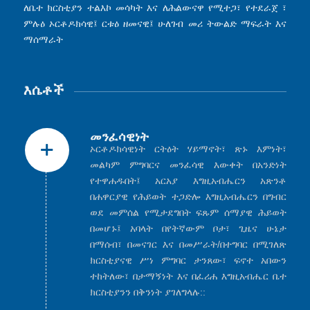
ለቤተ ክርስቲያን ተልእኮ መሳካት እና ለሕልውናዋ የሚተጋ፣ የተደራጀ ፣
ምሉዕ ኦርቶዶክሳዊ፤ ርቱዕ ዘመናዊ፤ ሁለገብ መሪ ትውልድ ማፍራት እና
ማሰማራት
እሴቶች
መንፈሳዊነት
ኦርቶዶክሳዊነት ርትዕት ሃይማኖት፣ ጽኑ እምነት፣
መልካም ምግባርና መንፈሳዊ እውቀት በአንድነት
የተዋሐዱበት፤ አርአያ እግዚአብሔርን አጽንቶ
በሐዋርያዊ የሕይወት ተጋድሎ እግዚአብሔርን በግብር
ወደ መምሰል የሚታደግበት ፍጹም ሰማያዊ ሕይወት
በመሆኑ፤ አባላት በየትኛውም ቦታ፣ ጊዜና ሁኔታ
በማሰብ፣ በመናገር እና በመሥራት/በተግባር በሚገለጽ
ክርስቲያናዊ ሥነ ምግባር ታንጸው፣ ፍኖተ አበውን
ተከትለው፣ በታማኝነት እና በፈሪሐ እግዚአብሔር ቤተ
ክርስቲያንን በቅንነት ያገለግላሉ::