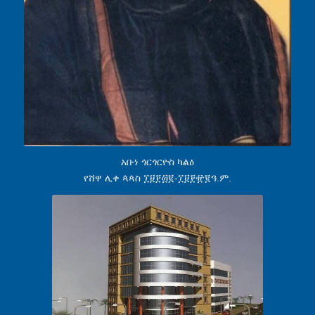
አቡነ ጎርጎርዮስ ካልዕ
የሸዋ ሊቀ ጳጳስ ፲፱፻፴፪-፲፱፻፹፪ዓ.ም.