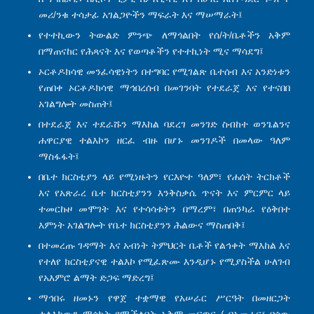
መሪ/ንቁ ተሳታፊ አገልጋዮችን ማፍራት እና ማሠማራት፤
የተተኪውን ትውልድ ምንጭ ለማጎልበት የሰ/ት/ቤቶችን አቅም
በማጠናከር የሕጻናት እና የወጣቶችን የተተኪነት ሚና ማሳደግ፤
ኦርቶዶክሳዊ መንፈሳዊነትን በተግባር የሚገልጽ ቤተሰብ እና አንድነቱን
የጠበቀ ኦርቶዶክሳዊ ማኅበረሰብ በመገንባት የተደራጀ እና የተናበበ
አገልግሎት መስጠት፤
በተደራጀ እና ተደራሹን ማእከል ባደረገ መንገድ ስብከተ ወንጌልንና
ሐዋርያዊ ተልእኮን ዘርፈ ብዙ በሆኑ መንገዶች በመላው ዓለም
ማስፋፋት፤
በቤተ ክርስቲያን ላይ የሚነዙትን የርእዮተ ዓለም፣ የሐሰት ትርክቶች
እና የአጽራረ ቤተ ክርስቲያንን እንቅስቃሴ ጥናት እና ምርምር ላይ
ተመርኩዞ መሞገት እና የተሳሳቱትን በማረም፣ በጠንካራ የዕቅበተ
እምነት አገልግሎት የቤተ ክርስቲያንን ሕልውና ማስጠበቅ፤
በተመረጡ ገዳማት እና አብነት ትምህርት ቤቶች የልኅቀት ማእከል እና
የተለየ ክርስቲያናዊ ተልእኮ የሚፈጽሙ እንዲሆኑ የሚያስችል ሁለገብ
የአእምሮ ልማት ድጋፍ ማድረግ፤
ማኅበሩ ዘመኑን የዋጀ ተቋማዊ የአሠራር ሥርዓት በመዘርጋት
ተልእኮውን ማሳካት የሚችልበት አቅም መፍጥር ( በአመራር፣ በሰው