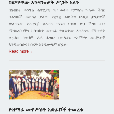
በደማቸው እንዳንጠየቅ ሥጋት አለን
በስብከተ ወንጌል ሐዋርያዊ ጉዞ ወቅት የምናስተውለው ችግር
በሕዝቦች መካከል ያለው የቋንቋ ልዩነትና በነዚህ ቋንቋዎች
ሠልጥነው የተዘጋጁ ልኡካን ማነስ ነበር፡፡ ይህ ችግር ብዙ
ማኅበረሰቦችን ከስብከተ ወንጌል ተለይተው እንዲኖሩ ምክንያት
ሆኗል፡፡ ከዚህም ሌላ ሕዝቡ በተለያዩ የእምነት ድርጅቶች
እንዲወሰድና ከበረት እንዲወጣም ሆኗል፡፡
Read more
የዝማሬ መዋሥዕት አድራሾች ተመረቁ