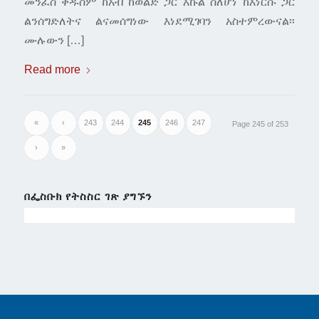
መንፈስ ቅዱስም ከአብ ከወልድ ጋር እኩል ስለሆነ ከእነርሱ ጋር
ልንሰግድለትና ልናመሰግነው እነደሚገባን አስተምረውናል፡፡
ሙሉውን […]
Read more
«
‹
243
244
245
246
247
Page 245 of 253
›
»
በፌስቡክ የትስስር ገጽ ያግኙን