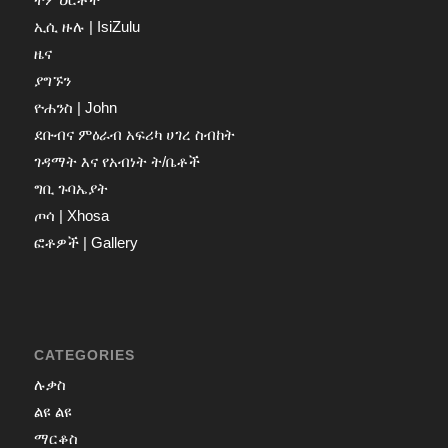
ኢሲ ዙሉ | IsiZulu
ዜና
ያግኙን
ዮሐንስ | John
ደቡብና ምዕራብ አፍሪካ ሀገረ ስብከት
ገዳማት እና የአብነት ት/ቤቶች
ግቢ ጉባኤያት
ጦሳ | Xhosa
ፎቶዎች | Gallery
CATEGORIES
ሉቃስ
ልዩ ልዩ
ማርቆስ