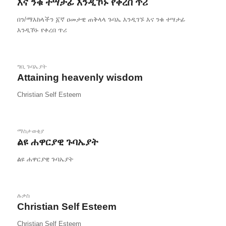
እና ንቁ ተሣታፊ እንዲኾኑ የቀረበ ጥሪ
በን/ማእከላችን ፩ኛ ዐመታዊ ጠቅላላ ጉባኤ እንዲገኙ እና ንቁ ተሣታፊ
እንዲኾኑ የቀረበ ጥሪ
ግቢ ጉባኤያት
Attaining heavenly wisdom
Christian Self Esteem
ማስታወቂያ
ልዩ ሐዋርያዊ ጉባኤያት
ልዩ ሐዋርያዊ ጉባኤያት
ሉቃስ
Christian Self Esteem
Christian Self Esteem