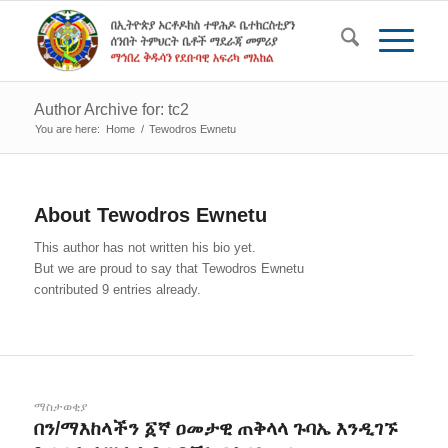
Author Archive for: tc2
You are here:
Home
/
Tewodros Ewnetu
About
Tewodros Ewnetu
This author has not written his bio yet.
But we are proud to say that
Tewodros Ewnetu
contributed 9 entries already.
ማስታወቂያ
በን/ማእከላችን ፩ኛ ዐመታዊ ጠቅላላ ጉባኤ እንዲገኙ