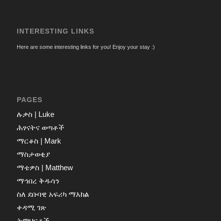
INTERESTING LINKS
Here are some interesting links for you! Enjoy your stay :)
PAGES
ሉቃስ | Luke
ሕፃናትና ወጣቶች
ማርቆስ | Mark
ማስታወቂያ
ማቴዎስ | Matthew
ማኅበረ ቅዱሳን
ስለ ደቡባዊ አፍሪካ ማእከል
ቀዳሚ ገጽ
ትምህርቶች