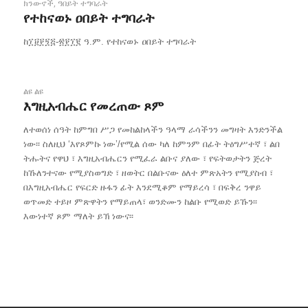
ክንውኖች
,
ዓበይት ተግባራት
የተከናወኑ ዐበይት ተግባራት
ከ፲፱፻፺፭-፳፻፲፪ ዓ.ም. የተከናወኑ ዐበይት ተግባራት
ልዩ ልዩ
እግዚአብሔር የመረጠው ጾም
ለተወሰነ ሰዓት ከምግበ ሥጋ የመከልከላችን ዓላማ ራሳችንን መግዛት እንድንችል
ነው፡፡ ስለዚህ ‘እየጾምኩ ነው’/የሚል ሰው ካለ ከምንም በፊት ትዕግሥተኛ ፣ ልበ
ትሑትና የዋህ ፣ እግዚአብሔርን የሚፈራ ልቡና ያለው ፣ የፍትወታትን ጅረት
ከኹለንተናው የሚያስወግድ ፣ ዘወትር በልቡናው ዕለተ ምጽአትን የሚያስብ ፣
በእግዚአብሔር የፍርድ ዙፋን ፊት እንደሚቆም የማይረሳ ፣ በፍቅረ ንዋይ
ወጥመድ ተይዞ ምጽዋትን የማይጠላ፣ ወንድሙን ከልቡ የሚወድ ይኹን፡፡
እውነተኛ ጾም ማለት ይኽ ነውና፡፡