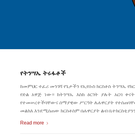
የትንሣኤ ትሩፋቶች
ከመምህር ተፈሪ መንገሻ የጌታችን የኢየሱስ ክርስቶስ ትንሣኤ የክ
የድል አዋጅ ነው። ከትንሣኤ እስከ ዕርገት ያሉት አርባ ቀና
የተመሠረተችባቸውና ሰማያዊው ሥርዓት ለሐዋርያት የተሰጠባቸው 
መልክእ እንደሚሰጠው ክርስቶስም በሐዋርያት ልብ ቤተክርስቲያንን
Read more