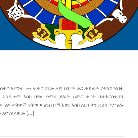
ርስትና እምነት መሠረትና የሰው ልጅ ከሞት ወደ ሕይወት የተሸጋገረበት
ት እንዲሁም እስከ በዓለ ኀምሳ ያሉት ዐሥር ቀናት ቤተክርስቲያን
ልዩ ወቅቶች ናቸው። ፅንስ በማሕፀን እስከ አርባ ቀን ድረስ ተሥዕሎ
 እየሣለላቸው […]