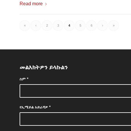
Read more
«
‹
2
3
4
5
6
›
»
መልእክትዎን ይላኩልን
ስም
*
የኢሜይል አድራሻዎ
*