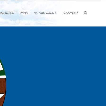
ያቄ ይጠይቁ
ያግኙን
ግቢ ጉባኤ መጽሔት
ኅብረ-ሜዲያ