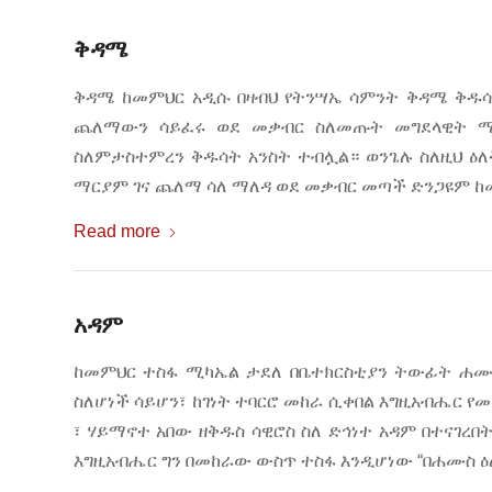
ቅዳሜ
ቅዳሜ ከመምህር አዲሱ በዛብህ የትንሣኤ ሳምንት ቅዳሜ ቅዱሳ
ጨለማውን ሳይፈሩ ወደ መቃብር ስለመጡት መግደላዊት ማር
ስለምታስተምረን ቅዱሳት አንስት ተብሏል። ወንጌሉ ስለዚህ ዕለ
ማርያም ገና ጨለማ ሳለ ማለዳ ወደ መቃብር መጣች ድንጋዩም ከ
Read more
አዳም
ከመምህር ተስፋ ሚካኤል ታደለ በቤተክርስቲያን ትውፊት ሐሙስ
ስለሆነች ሳይሆን፣ ከገነት ተባርሮ መከራ ሲቀበል እግዚአብሔር 
፣ ሃይማኖተ አበው ዘቅዱስ ሳዊሮስ ስለ ድኅነተ አዳም በተናገረበ
እግዚአብሔር ግን በመከራው ውስጥ ተስፋ እንዲሆነው “በሐሙስ ዕ