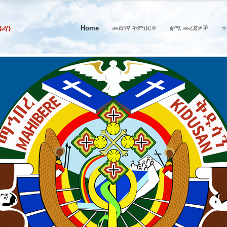
Home
መደበኛ ትምህርት
ቋሚ መረጃዎች
ጥ