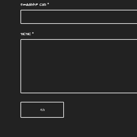
የመልዕክትዎ ርዕስ
*
ዝርዝር
*