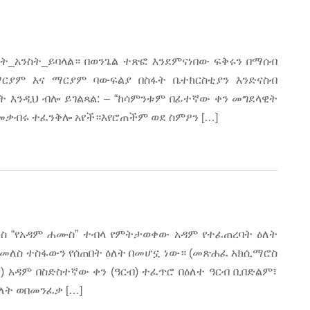
ት_አንስት_ይባላል። በወንጌል ተጽፎ እንደምናነበው ፍቅሩን በማሰብ
ያም እና ማርያም ባውፍልያ በስፋት ቤተክርስቲያን እንድናስብ
ት እንዲህ ብሎ ይገልጻል: – “ከሳምንቱም በፊተኛው ቀን መግደላዊት
መቃብሩ ተፈንቅሎ አየች።እየሮጠችም ወደ ስምዖን […]
 “የአዳም ሐሙስ” ተብላ የምትታወቀው አዳም የተፈጠረባት ዕለት
የመመለስ ተስፋውን የሰጠበት ዕለት በመሆኗ ነው። (መጽሐፈ አክሲማሮስ
ት) አዳም በስድስተኛው ቀን (ዓርብ) ተፈጥሮ በዕለተ ዓርብ ቢበድልም፣
ለት ወበመንፈቃ […]