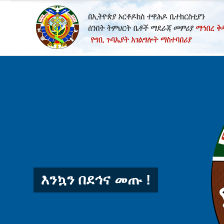
እንኳን በደኅና መጡ !