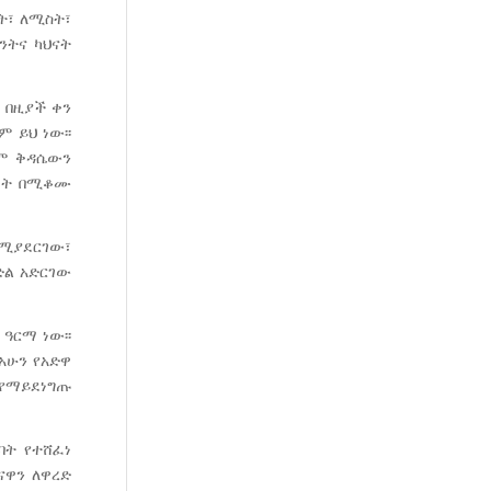
ት፣ ለሚስት፣
ንትና ካህናት
 በዚያች ቀን
 ይህ ነው፡፡
ሡም ቅዳሴውን
 ፊት በሚቆሙ
የሚያደርገው፣
ድል አድርገው
 ዓርማ ነው፡፡
 አሁን የአድዋ
 የማይደነግጡ
ባት የተሸፈነ
ናዋን ለዋረድ