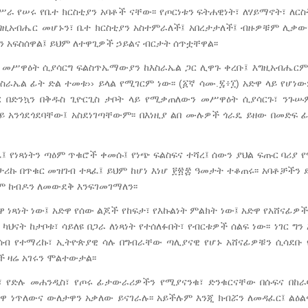
ራ የሠሩ የቤተ ክርስቲያን አባቶች ናቸው፡፡ የጦርነቱን ፍትሐዊነት፣ ለሃይማኖት፣ ለርስ
ግዚአብሔር መሆኑን፣ ቤተ ክርስቲያን አስተምራለች፤ አበረታታለች፤ ብዙዎቹም ሊቃው
 አፍስሰዋል፤ ይህም ለተዋጊዎች ኃይልና ብርታት ሰጥቷቸዋል፡፡
ን መሥዋዕት ሲያሳርግ ፍልስጥኤማውያን ከእስራኤል ጋር ሊዋጉ ቀረቡ፤ እግዚአብሔርም
ራኤል ፊት ድል ተመቱ›› ይላል የሚገርም ነው፡፡ (፩ኛ ሳሙ.፯፥፲) አድዋ ላይ የሆነውም
ር በድንኳን በቅዱስ ጊዮርጊስ ታቦት ላይ የሚቃጠለውን መሥዋዕት ሲያሳርጉ፣ ንጉ
ላይ አንጎደጎደባቸው፤ አስደነገጣቸውም፡፡ በእነዚያ ልበ ሙሉዎች ጎራዴ ይዘው በመድፍ
ነፈ፤ የነጻነትን ጣዕም ጥቁሮች ቀመሱ፤ የነጭ ፍልስፍና ተሻረ፤ ሰውን ያህል ፍጡር ባሪያ 
ኩ በጥቁር መዝገብ ተጻፈ፤ ይህም ከሆነ እነሆ ፻፳፰ ዓመታት ተቆጠሩ፡፡ አባቶቻችን 
ም ከብዶን ለመውደቅ እንፍገመገማለን፡፡
 ነጻነት ነው፤ አድዋ የሰው ልጆች የከፍታ፣ የእኩልነት ምልክት ነው፤ አድዋ የአሸናፊዎች
ህናት ከታቦቱ፣ ሳይለዩ በጋራ ለነጻነት የተሰለፉበት፣ የብርቱዎች ሰልፍ ነው፡፡ ነገር ግን
ሐሳብ የተማረኩ፣ ኢትዮጵያዊ ሳሉ በግብራቸው ጣሊያናዊ የሆኑ አሸናፊዎቹን ሲሳደቡ
 ዛሬ አገሩን ሞልተውታል፡፡
፣ የድሉ መሐንዲስ፣ የጦሩ ፊታውራሪዎችን የሚያናንቁ፣ ድንቁርናቸው በሱፍና በከራ
ዋ ነጥለውና ውለታዋን አቃለው ይናገራሉ፡፡ አይችሉም እንጂ ክብሯን ለመዳፈር፤ ልዕል