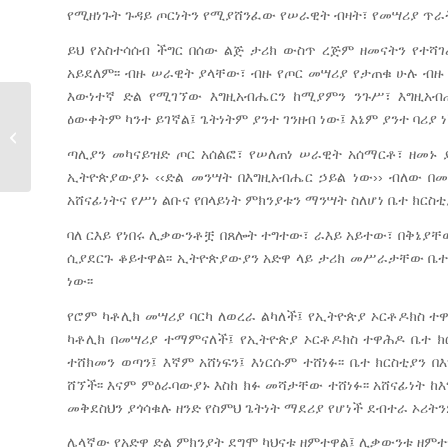
የሚዘነጉት ጉዳይ ጦርነትን የሚያሸንፈው የሠራዊት ብዛት፣ የመሣሪያ ጥራ
ይህ የአስተሳሰብ ችግር በሰው ልጅ ታሪክ ውስጥ ረጅም ዘመናትን የተሻገ
አይደለም፡፡ ብዙ ሠራዊት ያላቸው፣ ብዙ የጦር መሣሪያ የታጠቁ ሁሉ ብዙ 
እውነተኛ ድል የሚገኘው እግዚአብሔርን ከሚያምን ንጉሥ፣ እግዚአብ
ዕውቀትም ካንተ ይገኛል፤ ጌትነትም ያንተ ገንዘብ ነው፤ እኔም ያንተ ባሪያ ነ
ማኅበረ ቅዱሳን ከቤተ ክርስቲያን ህልውና
በላይ...
ጣሊያን መካናይዝድ ጦር አሰልፎ፣ የሠለጠነ ሠራዊት አሰማርቶ፣ ዘመኑ
ኢትዮጵያውያኑ ‹‹ድል መንሣት በእግዚአብሔር ኃይል ነው›› ብለው በመ
አሸናፊነትና የሥነ ልቡና የበላይነት ምክንያቱን ማንሣት ስለሆነ ቤተ ክርስቲያ
ባለ ርእይ የነበሩ ሊቃውንቶቿ በጸሎት ተግተው፣ ራእይ አይተው፣ በቅኔያቸው
ሲያደርጉ ቆይተዋል፡፡ ኢትዮጵያውያን አድዋ ላይ ታሪክ መሥራታቸው ቤተ 
ነው፡፡
የሮም ካቶሊክ መሣሪያ ባርካ ለወረራ ልካለች፤ የኢትዮጵያ ኦርቶዶክስ ተዋ
ካቶሊክ በመሣሪያ ተማምናለች፤ የኢትዮጵያ ኦርቶዶክስ ተዋሕዶ ቤተ ክር
ተሸክመን ወጣን፤ እኛም አሸነፍን፤ እነርሱም ተሸነፉ፡፡ ቤተ ክርስቲያን
ሸኘች፡፡ እናም ምዕራባውያኑ እስከ ክፉ መሻታቸው ተሸነፉ፡፡ አሸናፊነት ከ
መቅደስህን ያጎሳቁሉ ዘንድ የስምህ ጌትነት ማደሪያ የሆነች ደብተራ ኦሪትንም
ሌላኛው የአድዋ ድል ምክንያት ደግሞ ካህናቱ ዘምተዋል፤ ሊቃውንቱ ዘምተዋ