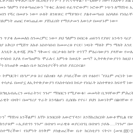
ርቶዶክስ ተዋሕዶ ቤተ ክርስቲያንን ምን ያገናኛቸዋል? የሚለውን ነው፡፡ የአድዋን ድል 
 በዘመኑ ዓለምን የተቆጣጠረውን “ጥቁር ሕዝብ ተፈጥሮውም፣ ኑሮውም ነጭን ለማሸነፍ 
ብን የሻረ በመሆኑ ነው፡፡ ሁለት ለንጽጽር የማይገቡና ያልተመጣጠነ አሰላለፍ የነበራ
 በእምነት ጠጠር የወነጨፈው ያሸነፈበት የማይታመን እውነታ በመሆኑም ነው፡፡
 ጥያቄ ለመመለስ ስንመረምር ነው፡፡ ይህ ዓለምን በብርቱ ጠፍንጎ የያዘና አንዱን ባሪያ
ገበያ አቅርቦ የሚሸጥ እኩይ አስተሳሰብ ከመሠረቱ የናደ፣ ነጻነት ማለት ምን ማለት እንደ
ያን እንዴት ሊቀዳጁ ቻሉ? ዓቅሙና ብርታቱስ ከየት ተገኘ? ምዕራባውያን ያላቸው የሠለ
 አስተሳሰብ እያለ የመግጠምስ ሞራሉና እምነቱ ከወዴት መጣ? ኢትዮጵያውያንን ከዚህ 
 ስንጠይቅ መልሱ ቤተ ክርስቲያናችን ዘንድ ያደርሰናል፡፡
ምህርት፣ በነገሥታቱ እና በሕዝቡ ላይ ያሳደረችው በጎ ተፅዕኖ፣ “የእኔም ጦርነት ነው
ኛ ተሳታፊ በመሆኗ ለኢትዮጵያውያን የአስተሳሰብ ከፍታ የነበራት አስተዋጽኦ ከፍተኛ ነው፡
 እግዚአብሔርን መፍራትንና ንጉሥ ማክበርን የሚያውቁ፣ መመካት ቢገባቸውም ምሕረት
ዊት ብዛት፣ በመሣሪያ ጥራት እንዳልሆነ ሲሰበኩ የኖሩ፣ ይህን እውነትም በልባቸው የጻ
“ነጭን” ማሸነፍ አንችልም፤ እኛኮ እንበርበት አውሮፕላን፣ እንሽከረከርበት አውቶሞቢል የለ
 ምክንያቱም ‹‹ኢይድኅን ንጉሥ በብዝኀ ሠራዊቱ ወያርብኅኒ በብዝኀ ኃይሉ….፤ንጉሥ በ
ስተማረችው፣ የእምነት ስንቅም ያስቋጠረችው ቤተ ክርስቲያን ናትና፡፡ (መዝ.፴፪፥