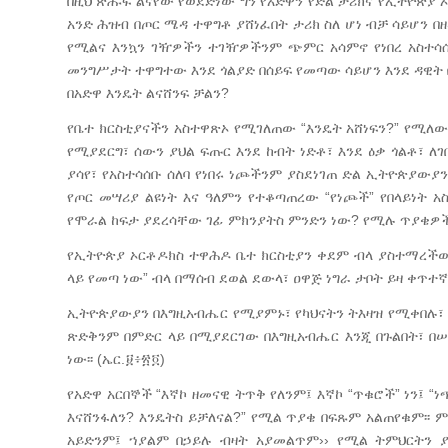
በዚህ ጽሑፍ ልናየው የወደድነው ግን የአድዋን የድል ታሪክና የኢትዮጵያ ኦ
አንድ ሕዝብ በጦር ሜዳ ተዋግቶ ያሸነፈበት ታሪክ ስለ ሆነ ብቻ ሳይሆን
የሚልና እንኳን ገዥዎችን ተገዥዎችንም ጭምር አሳምኖ የነበረ አስተሳሰ
መንግሥታት ተዋግተው እንደ ጎልያድ በሰይፍ የመጣው ሳይሆን እንደ ዳዊት
በአድዋ እንዴት ልናሸንፍ ቻልን?
የቤተ ክርስቲያናችን አስተዋጽኦ የሚገለጠው “እንዴት አሸነፍን?” የሚለውን
የሚያደርግ፣ ሰውን ያህል ፍጡር እንደ ከብት ነድቶ፣ እንደ ዕቃ ጎልቶ፣ ለ
ያሳየ፣ የአስተሳሰቡ ሰለባ የነበሩ ነጮችንም ያስደነገጠ ድል ኢትዮጵያው
የጦር መሣሪያ ልዩነት እና ዓለምን የተቆጣጠረው “የነጮች” የበላይነት
የሞራል ከፍታ ያደረሳቸው ገፊ ምክንያትስ ምንድን ነው? የሚሉ ጥያቄዎችን
የኢትዮጵያ ኦርቶዶክስ ተዋሕዶ ቤተ ክርስቲያን ቀደም ብላ ያስተማረችው ት
ላይ የመጣ ነው” ብላ በማሰብ ደወል ደውላ፣ ዐዋጅ ነግራ ታቦት ይዛ ቀጥተ
ኢትዮጵያውያን በእግዚአብሔር የሚያምኑ፣ የካህናትን ትእዛዝ የሚቀበሉ፣
ጽድቅንም በምድር ላይ በሚያደርገው በእግዚአብሔር እንጂ በጉልበት፣ በሠራ
ነው፡፡ (ኤር.፱፥፳፬)
የአድዋ አርበኞች “እኛኮ ዘመናዊ ትጥቅ የለንም፤ እኛኮ “ጥቁሮች” ነን፤ 
እናሸንፋለን? እንዴትስ ይቻለናል?” የሚል ጥያቄ በፍጹም አልጠየቁም፡፡
አይድንም፤ ኀያልም በኃይሉ ብዛት አያመልጥም›› የሚል ትምህርትን ያ