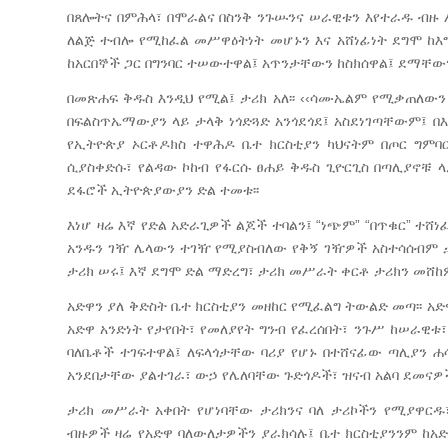
በጸሎትና በምሕላ፣ በሞራልና በስንቅ ንጉሡንና ሠራዊቱን እየተራዱ ብዙ ሥ
ለልጅ ተብሎ የሚከፈል መሥዋዕትነት መሆኑን እና አሸነፊነት ደግሞ ከእ
ከአርበኞች ጋር በግንባር ተሠውተዋል፤ አጥንታቸውን ከስክሰዋል፤ ደማቸውን
በመጽሐፍ ቅዱስ እንዲህ የሚል፤ ታሪክ አለ፡፡ ‹‹ሳሙኤልም የሚቃጠለው
በፍልስጥኤማውያን ላይ ታላቅ ነጎድጓድ አንጎደጎደ፤ አስደነገጣቸውም፤ በእስ
የኢትዮጵያ ኦርቶዶክስ ተዋሕዶ ቤተ ክርስቲያን ካህናትም በጦር ግምባ
ሲያስቀድሱ፣ የልዳው ኮከብ የፋርሱ ፀሐይ ቅዱስ ጊዮርጊስ በጣሊያኖቹ 
ደፋሮች ኢትዮጵያውያን ድል ተመቱ፡፡
እነሆ ዛሬ እኛ የድል አድራጊዎች ልጆች ተባልን፤ “ነጭም” “በጥቁር” ተሸ
አንዱን ገዥ ሌላውን ተገዥ የሚያስብለው የቅኝ ገዥዎች አስተሳሰብም ታሪ
ታሪክ ሠሩ፤ እኛ ደግሞ ድል ማድረግ፣ ታሪክ መሥራት ቀርቶ ታሪክን መሸከ
አድዋን ያለ ቅድስት ቤተ ክርስቲያን መዘከር የሚፈልግ ትውልድ መጣ፡፡ አድዋ
አድዋ አንድነት የታየበት፣ የመለያየት ግንብ የፈረሰበት፣ ንጉሥ ከሠራዊቱ፣ ካ
ባለቤቶች ተገፍተዋል፤ ለፍላጎታቸው ባሪያ የሆኑ በተሸናፊው ጣሊያን 
አንደበታቸው ያልተገራ፣ ውኃ የሌለባቸው ጉድጎዶች፣ ዝናብ አልባ ደመናዎች
ታሪክ መሥራት አቀበት የሆነባቸው ታሪክንና ባለ ታሪኮችን የሚያዋርዱ
ብዙዎች ዛሬ የአድዋ ባለውለታዎችን ያራክሳሉ፤ ቤተ ክርስቲያንንም ከአድ