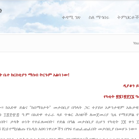
ቀዳሚ ገጽ
ስለ ማኅበሩ
ትምህርቶች
You
ት ቤተ ክርስቲያን ማሰብ ትርጉም አልባ ነው!
ዲያቆን ይ
የካቲት ፳፪፤፳፻፲፮ 
፡፡ ከአድዋ ድልና “ከሰማዕታት” መታሰቢያ በዓላት ጋር ተያይዞ አዎንታዊም አሉ
ቀን ፲፰፻፹፰ ዓ.ም በአድዋ ተራራ ላይ ጥቁር ሕዝቦች ለመጀመሪያ ጊዜ የማይቻል
ነፉበት፣ ታላቅ ሁነት የተፈጸመበት፣ የድል በዓል መታሰቢያ ሲሆን የካቲት ፲፪ ቀን 
፴ ሺህ የሚበልጡ የአዲስ አበባ ነዋሪዎችን በግፍ የጨፈጨፈበት መታሰቢያ በመሆኑ ነው፡፡