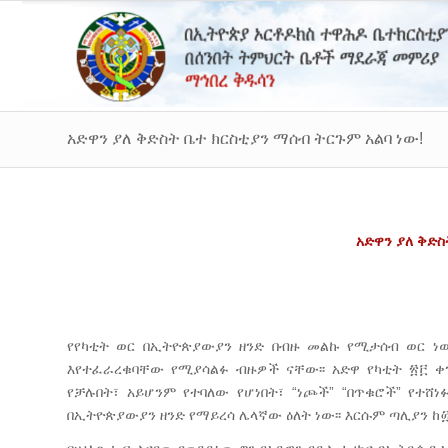
አድዋን ያለ ቅድስት ቤተ ክርስቲያን ማሰብ ትርጉም አልባ ነው!
አድዋን ያለ ቅድስ
የየካቲት ወር በኢትዮጵያውያን ዘንድ በብዙ መልኩ የሚታሰብ ወር ነው
እየተፈራረቁባቸው የሚያሳልፉ ብዙዎች ናቸው፡፡ አድዋ የካቲት ፳፫ 
የቻሉበት፣ አይሆንም የተባለው የሆነበት፣ “ነጮች” “በጥቁሮች” የተሸ
በኢትዮጵያውያን ዘንድ የማይረሳ ሌላኛው ዕለት ነው፡፡ እርሱም ጣሊያን ከ