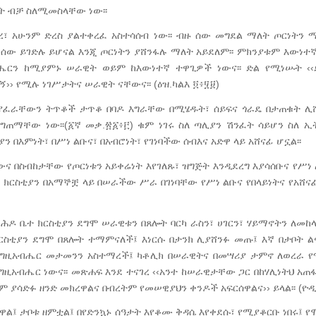
ት ብቻ ስለሚመስላቸው ነው፡፡
ረ፣ አሁንም ድረስ ያልተቀረፈ አስተሳሰብ ነው፡፡ ብዙ ሰው መግደል ማለት ጦርነትን 
ሰው ይገድሉ ይሆናል እንጂ ጦርነትን ያሸንፋሉ ማለት አይደለም፡፡ ምክንያቱም እውነተኛ
ሔርን ከሚያምኑ ሠራዊት ወይም ከእውነተኛ ተዋጊዎች ነውና፡፡ ድል የሚነሡት ‹‹
ኝ›› የሚሉ ነገሥታትና ሠራዊት ናቸውና፡፡ (ዕዝ.ካልእ ፬፥፶፱)
 ያፈራቸውን ትጥቆች ታጥቆ በባዶ እግራቸው በሚሄዱት፣ ሰይፍና ጎራዴ በታጠቁት ሊ
ግጠማቸው ነው፡፡(፩ኛ መቃ.፳፩፥፫) ቁም ነገሩ ስለ ጣሊያን ሽንፈት ሳይሆን ስለ 
ን በእምነት፣ በሥነ ልቡና፣ በአብሮነት፣ የገነባችው ሰብእና አድዋ ላይ አሸናፊ ሆኗል፡፡
ና በስብከታቸው የጦርነቱን አይቀሬነት እየገለጹ፣ ዝግጅት እንዲደረግ እያሳሰቡና የሥነ 
ክርስቲያን በአማኞቿ ላይ በሠራችው ሥራ በገነባቸው የሥነ ልቡና የበላይነትና የአሸና
ሕዶ ቤተ ክርስቲያን ደግሞ ሠራዊቱን በጸሎት ባርካ ራስን፣ ሀገርን፣ ሃይማኖትን ለመከላ
ስቲያን ደግሞ በጸሎት ተማምናለች፤ እነርሱ በታንክ ሊያሸንፉ መጡ፤ እኛ በታቦት ል
 በእግዚአብሔር መታመንን አስተማረች፤ ካቶሊክ በሠራዊትና በመሣሪያ ታምኖ ለወረራ የ
እግዚአብሔር ነውና፡፡ መጽሐፍ እንደ ተናገረ ‹‹አንተ ከሠራዊታቸው ጋር በከሃሊነትህ አጠ
 ያሳድፉ ዘንድ መክረዋልና በብረትም የመሠዊያህን ቀንዶች አፍርሰዋልና›› ይላል፡፡ (ዮዲ
ል፤ ታቦቱ ዘምቷል፤ በየድንኳኑ ሰዓታት እየቆሙ ቅዳሴ እየቀደሱ፣ የሚያቆርቡ ነበሩ፤ የ