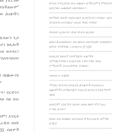
ልዩ ያደረገው
ቅዱስ ፓትርያርኩ ጾመ ፍልሰታ ለማርያምን ምክንያት
አያስችለውም”
አድርገው መልእክት አስተላለፉ።
ቸው ሕዝቦችና
የሰማዕተ ጽድቅ ብፁዕ አቡነ ጴጥሮስ እና የብፁዕ አቡነ
ጎርጎርዮስ መታሰቢያ መርሐ ግብር ተካሄደ
ቅድስት ኢየሉጣና ሕፃኑ ቅዱስ ቂርቆስ
 ሌላውን ጌታ
እስመ ለመላእክቲሁ ይኤዝዞሙ በእንቲአከ/ መላእክቱን
 ሆነ ለሌሎች
ስላንተ ያዛቸዋል. (መዝሙር ፺፥፲፩)
ጠነ ወታደር፣
በተለያዩ ከፍተኛ የትምህርት ተቋማት
የአስተሳሰብና
ትምህርታቸውን ሲከታተሉ የቆዩ የግቢ ጉባኤ
ተማሪዎች መመረቃቸው ተገለጸ።
፤ በህልውናዬ
መጽሔተ ተልእኮ
፡
ማኅበረ ቅዱሳን በተለያዩ ቋንቋዎች የመዝሙር
አልበሞችን በማዘጋጀት ተደራሽ እያደረገ እንደሚገኝ
ን፣ ፍርድንና
ገለጸ
ፉ ስለ ነበሩ
አብርሃም ርእየ ፫ተ እደወ፤ በዛቲ ዕለት ምሥጢረ
ሥላሴ ዜነወ።
ንም፤ እንዴት
በስመ አብ ወወልድ ወመንፈስ ቅዱስ አሐዱ አምላክ
ሠራዊቱ ብዛት
አሜን!
፲፮) ብዙዎች