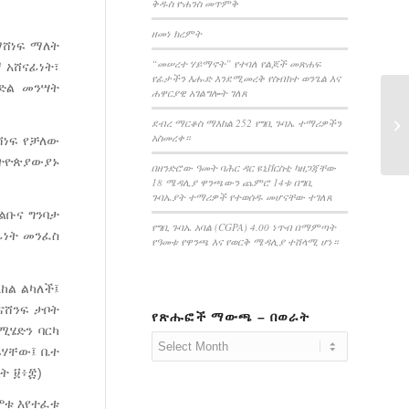
ቅዱስ ዮሐንስ መጥምቅ
ዘመነ ክረምት
ማሸነፍ ማለት
“መሠረተ ሃይማኖት” የተባለ የልጆች መጽሐፍ
 አሸናፊነት፣
የፊታችን እሑድ እንደሚመረቅ የስብከተ ወንጌል እና
ድል መንሣት
ሐዋርያዊ አገልግሎት ገለጸ
ደብረ ማርቆስ ማእከል 252 የግቢ ጉባኤ ተማሪዎችን
ሀ
አስመረቀ።
ሸነፍ የቻለው
ኢትዮጵያውያኑ
በዘንድሮው ዓመት ባሕር ዳር ዩኒቨርስቲ ካዘጋጃቸው
18 ሜዳሊያ ዋንጫውን ጨምሮ 14ቱ በግቢ
ጉባኤያት ተማሪዎች የተወሰዱ መሆናቸው ተገለጸ
ልቡና ግንባታ
የግቢ ጉባኤ አባል (CGPA) 4.00 ነጥብ በማምጣት
ፊነት መንፈስ
የዓመቱ የዋንጫ እና የወርቅ ሜዳሊያ ተሸላሚ ሆነ።
ከል ልካለች፤
ናሸንፍ ታቦት
የጽሑፎች ማውጫ – በወራት
ሚሄድን ባርካ
ፋሃቸው፤ ቤተ
ት ፱፥፰)
ሞቱ እየተፈቱ