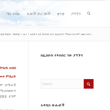
ግቢ ጉባኤ
ሌሎች ድረ ገጾች
ቋንቋ
ያግኙን
 are here:
Home
/
ዜና
/
አድዋን ያለ ቅድስት ቤተ ክርስቲያን ማሰብ ትርጉም አልባ ነው!...
በፌስቡክ የትስስር ገጽ ያግኙን
ትባረክ መለሰ
ዓመተ ምሕረት
ታዊም ስሜቶች
 የሚመስለውን
፲፻፳፱ ደግሞ
አዳዲስ ጽሑፎች