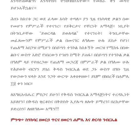
እንዳትጠወልግና እንዳትከሳ ተንከባከቡአቸው። የመከራ ቀን መዳኛ
ይሆኑአችኋልና።
ሕፃኑ ከእናቱ ጋር ወደ ፈላው እሳት ተጣለ። ያን ጊዜ የአካላዊ ቃልን ሰው
የመሆን የምሥራች የተናገረ፣ የይቅርታና የቸርነት አማላጅ፣ ነቢያት
በትንቢታቸው “ይወርዳል ይወለዳል” የተናገሩት፣ ትንቢታቸው
መፈጸሙንም የምሥራች ቃል በመናገር ለዓለሙ ሁሉ ደስታ የሆነ፣
የጨለማ አበጋዝ በሚሆን በሰይጣን ተንኮል ከእፉኝት መርዝ የሚከፋ በሰው
ልቡና ውስጥ አድሮ የነበረውን የኀዘን ስሜት ያጠፋ፣ በሰይጣን የተንኮል ቃል
በዓለም ላይ የተዘረጋው የጨለማ መጋረጃ በምሥራች ቃል በዓለሙ ሁሉ
የሕይወት ብርሃን ያበራ ቅዱስ ገብርኤል ወደ ጋኑ ውስጥ በገቡ ጊዜ
የውኃውን ፍላት እንደ ንጋት ውርጭ አቀዘቀዘው፤ ይህም በከበረች በሐምሌ
፲፱ ቀን ነበር፡፡
ለእግዚአብሔር ምስጋና ይሁን፤ የቅዱስ ገብርኤል አማላጅነትና ተረዳኢነት
አይለየን፤ በቅዱስ ቂርቆስና በቅድስት ኢየሉጣ ጸሎት ይማረን፤ በረከታቸው
ይድረሰን፤ ለዘለዓለሙ አሜን!!!
ምንጭ፦ ስንክሳር ዘወርኃ ጥርና ዘወርኀ ሐምሌ እና ድርሳነ ገብርኤል