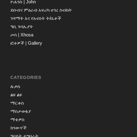
ዮሐንስ | John
ደቡብና ምዕራብ አፍሪካ ሀገረ ስብከት
ገዳማት እና የአብነት ት/ቤቶች
ግቢ ጉባኤያት
ጦሳ | Xhosa
ፎቶዎች | Gallery
CATEGORIES
ሉቃስ
ልዩ ልዩ
ማርቆስ
ማስታወቂያ
ማቴዎስ
ክንውኖች
ዓበይት ተግባራት