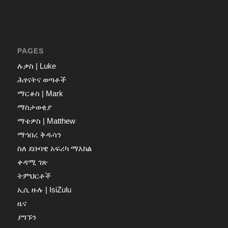
PAGES
ሉቃስ | Luke
ሕፃናትና ወጣቶች
ማርቆስ | Mark
ማስታወቂያ
ማቴዎስ | Matthew
ማኅበረ ቅዱሳን
ስለ ደቡባዊ አፍሪካ ማእከል
ቀዳሚ ገጽ
ትምህርቶች
ኢሲ ዙሉ | IsiZulu
ዜና
ያግኙን