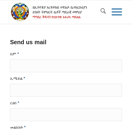
Send us mail
ስም
*
ኢሜይል
*
ርዕስ
*
መልእክት
*