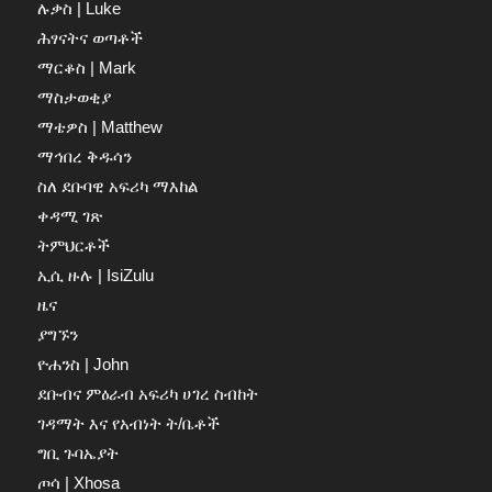
ሉቃስ | Luke
ሕፃናትና ወጣቶች
ማርቆስ | Mark
ማስታወቂያ
ማቴዎስ | Matthew
ማኅበረ ቅዱሳን
ስለ ደቡባዊ አፍሪካ ማእከል
ቀዳሚ ገጽ
ትምህርቶች
ኢሲ ዙሉ | IsiZulu
ዜና
ያግኙን
ዮሐንስ | John
ደቡብና ምዕራብ አፍሪካ ሀገረ ስብከት
ገዳማት እና የአብነት ት/ቤቶች
ግቢ ጉባኤያት
ጦሳ | Xhosa