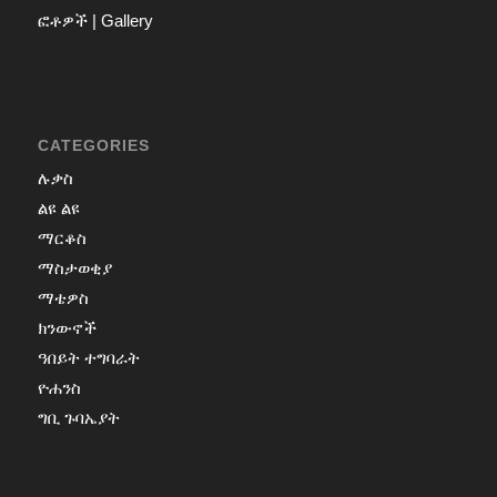
ፎቶዎች | Gallery
CATEGORIES
ሉቃስ
ልዩ ልዩ
ማርቆስ
ማስታወቂያ
ማቴዎስ
ክንውኖች
ዓበይት ተግባራት
ዮሐንስ
ግቢ ጉባኤያት