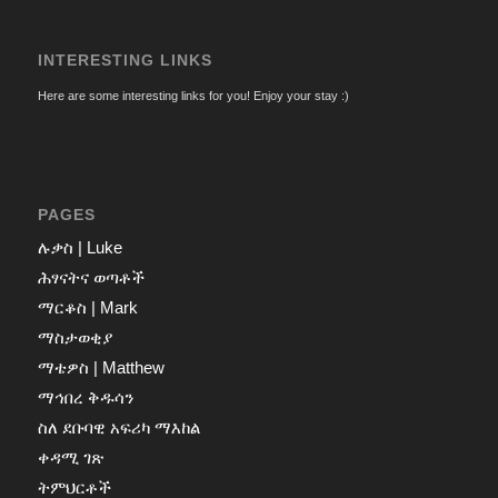
INTERESTING LINKS
Here are some interesting links for you! Enjoy your stay :)
PAGES
ሉቃስ | Luke
ሕፃናትና ወጣቶች
ማርቆስ | Mark
ማስታወቂያ
ማቴዎስ | Matthew
ማኅበረ ቅዱሳን
ስለ ደቡባዊ አፍሪካ ማእከል
ቀዳሚ ገጽ
ትምህርቶች