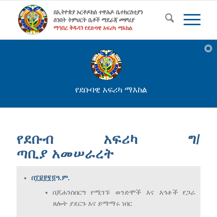
የደቡባዊ አፍሪካ ማእከል
የደቡብ
አፍሪካ
ግ
/
ጣቢያ
አመሠራረት
በ፲፱፻፺፬
ዓ
.
ም
.
በጆሐንስበርግ የሚገኙ ወንድሞች እና እኅቶች የጋራ
ጸሎት ያደርጉ እና ይማማሩ ነበር