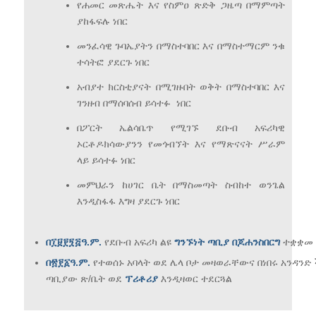
የሐመር መጽሔት እና የስምዐ ጽድቅ ጋዜጣ በማምጣት
ያከፋፍሉ ነበር
መንፈሳዊ ጉባኤያትን በማስተባበር እና በማስተማርም ንቁ
ተሳትፎ ያደርጉ ነበር
አብያተ ክርስቲያናት በሚገዙበት ወቅት በማስተባበር እና
ገንዘብ በማሰባሰብ ይሳተፉ ነበር
በፖርት ኤልሳቤጥ የሚገኙ ደቡብ አፍሪካዊ
ኦርቶዶክሳውያንን የመጎብኘት እና የማጽናናት ሥራም
ላይ ይሳተፉ ነበር
መምህራን ከሀገር ቤት በማስመጣት ስብከተ ወንጌል
እንዲስፋፋ እግዛ ያደርጉ ነበር
በ፲፱፻፺፭
ዓ
.
ም
.
የደቡብ አፍሪካ ልዩ
ግንኙነት
ጣቢያ
በጆሐንስበርግ
ተቋቋመ
በ፳፻፩
ዓ
.
ም
.
የተወሰኑ አባላት ወደ ሌላ ቦታ መዛወራቸውና በነበሩ አንዳንድ
ጣቢያው ጽ/ቤት ወደ
ፕሪቶሪያ
እንዲዛወር ተደርጓል