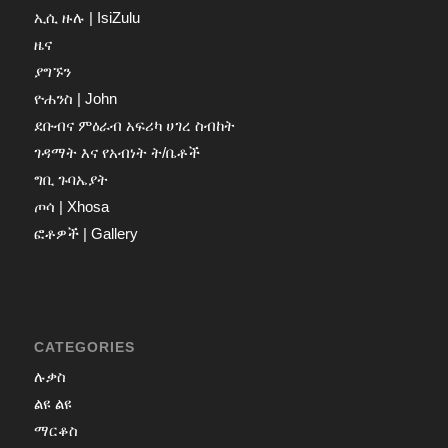
ኢሲ ዙሉ | IsiZulu
ዜና
ያግኙን
ዮሐንስ | John
ደቡብና ምዕራብ አፍሪካ ሀገረ ስብከት
ገዳማት እና የአብነት ት/ቤቶች
ግቢ ጉባኤያት
ጦሳ | Xhosa
ፎቶዎች | Gallery
CATEGORIES
ሉቃስ
ልዩ ልዩ
ማርቆስ