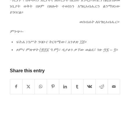
ማርያም፣ ከቅዱሳን ነቢያትና ሐዋርያት በረከት እንዲያሳትፈን በዚህ በጾመ
ነቢያት ወቅት በጾም በጸሎት ተወስነን እግዚአብሔርን ልንማጸነው
ይገባናል፡፡
ወስብሐት
ለእግዚአብሔር፡፡
ምንጭ፡
–
ፍትሐ
ነገሥት
ንባቡና
ትርጓሜው፣
አንቀጽ
፲፭፡፡
ጾምና
ምጽዋት (፳፻፩ ዓ.ም)፣
ዲያቆን
ቃኘው
ወልዴ፤ ገጽ
፵፯
–
፶፡
፡
Share this entry