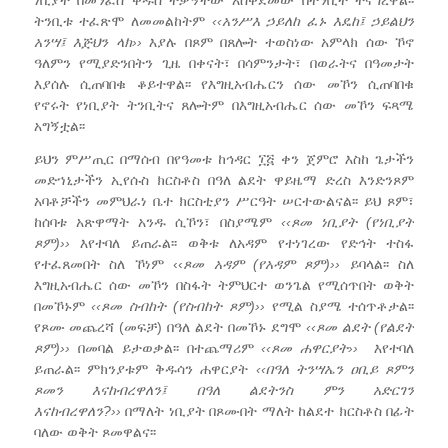
ትንቢቱ ተፈጽሞ ለመመልከትም
‹‹
አንሥእ
ኃይለከ
ፈኑ
እዴከ፤
ኃይልህን
አንሣ፤
እጅህን
ላክ
››
እያሉ በጾም በጸሎት ተወስነው አምላክ ሰው ኾኖ
ዓለምን የሚያድንበትን ጊዜ በቀናት፣ በሳምንታት፣ በወራትና በዓመታት
እያሰሉ ሲጠባበቁ ቆይተዋል፡፡ የእግዚአብሔርን ሰው መኾን ሲጠባበቁ
የኖሩት የነቢያት ትንቢትና ጸሎትም በእግዚአብሔር ሰው መኾን ፍጻሜ
አግኝቷል፡፡
ይህን ምሥጢር በማሰብ በየዓመቱ ከኅዳር ፲፭ ቀን ጀምሮ እስከ ጌታችን
መድኀኒታችን ኢየሱስ ክርስቶስ በዓለ ልደት ዋይዜማ ድረስ እንድንጾም
አባቶቻችን መምህራነ ቤተ ክርስቲያን ሥርዓት ሠርተውልናል፡፡ ይህ ጾም፣
ከሰባቱ አጽዋማት አንዱ ሲኾን፣ በስያሜም
‹‹
ጾመ
ነቢያት
(
የነቢያት
ጾም
)››
እየተባለ ይጠራል፡፡ ወቅቱ ለአዳም የተነገረው የድኅት ተስፋ
የተፈጸመበት ስለ ኾነም ‹‹
ጾመ
አዳም
(
የአዳም
ጾም
)››
ይባላል፡፡ ስለ
እግዚአብሔር ሰው መኾን በስፋት ትምህርተ ወንጌል የሚሰጥበት ወቅት
በመኾኑም
‹‹
ጾመ
ስብከት
(
የስብከት
ጾም
)››
የሚል ስያሜ ተሰጥቶታል፡፡
የጾሙ መጨረሻ (መፍቻ) በዓለ ልደት በመኾኑ ደግሞ
‹‹
ጾመ
ልደት
(
የልደት
ጾም
)››
በመባል ይታወቃል፡፡ በተጨማሪም
‹‹
ጾመ
ሐዋርያት
››
እየተባለ
ይጠራል፡፡ ምክንያቱም ቅዱሳን ሐዋርያት
‹‹
በዓለ
ትንሣኤን
ዐቢይ
ጾምን
ጾመን
እናከብረዋለን፤
በዓለ
ልደትንስ
ምን
አድርገን
እናከብረዋለን
?››
በማለት ነቢያት በጾሙበት ማለት ከልደተ ክርስቶስ በፊት
ባለው ወቅት ጾመዋልና፡፡