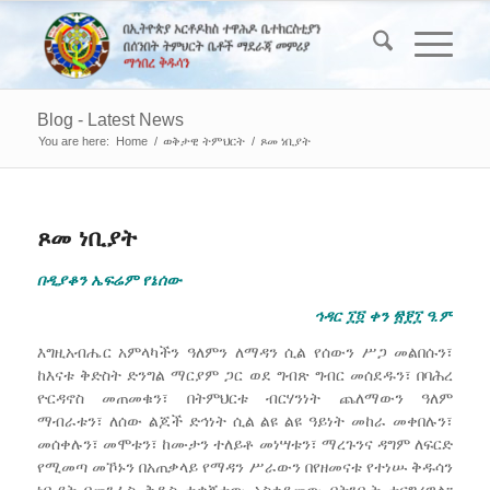
Blog - Latest News
You are here:
Home
/
ወቅታዊ ትምህርት
/
ጾመ ነቢያት
ጾመ ነቢያት
በዲያቆን ኤፍሬም የኔሰው
ኅዳር ፲፬ ቀን ፳፻፲ ዓ.ም
እግዚአብሔር አምላካችን ዓለምን ለማዳን ሲል የሰውን ሥጋ መልበሱን፣
ከእናቱ ቅድስት ድንግል ማርያም ጋር ወደ ግብጽ ግብር መሰደዱን፣ በባሕረ
ዮርዳኖስ መጠመቁን፣ በትምህርቱ ብርሃንነት ጨለማውን ዓለም
ማብራቱን፣ ለሰው ልጆች ድኅነት ሲል ልዩ ልዩ ዓይነት መከራ መቀበሉን፣
መሰቀሉን፣ መሞቱን፣ ከሙታን ተለይቶ መነሣቱን፣ ማረጉንና ዳግም ለፍርድ
የሚመጣ መኾኑን በአጠቃላይ የማዳን ሥራውን በየዘመናቱ የተነሡ ቅዱሳን
ነቢያት በመንፈስ ቅዱስ ተቃኝተው አስቀደመው በትንቢት ተናግረዋል፡፡