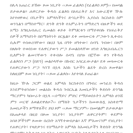
በሌላ አጠራር ይኸው ጾመ ነቢያት
‹‹
ጾመ
ፊልጶስ
(
የፊልጶስ
ጾም
)››
በመባል
ይታወቃል፡፡ ሐዋርያው ቅዱስ ፊልጶስ በአፍራቅያ እና አውራጃዋ ዅሉ
እየተዘዋወረ በጌታችን አምላካችንና ድኀኒታችን ኢየሱስ ክርስቶስ ስም
ወንጌልን በማስተማር፣ ድንቅ ድንቅ ተአምራትን በማድረግ ብዙዎችን ወደ
አሚነ እግዚአብሔር ሲመልስ ቆይቶ ትምህርቱን በማይቀበሉ የአፍራቅያ
ሰዎች አማካይነት በሰማዕትነት ዐርፏል፡፡ ደቀ መዛሙርቱ ሥጋውን ሊቀብሩ
ሲሉም ተሰወረባቸው፡፡ በዚህ ጊዜ በዓት ዘግተው፣ ሱባዔ ገብው፣ በጾም
በጸሎት ተወስነው የሐዋርያውን ሥጋ ይመልስላቸው ዘንድ እግዚአብሔርን
ቢለምኑት ልመናቸውን ተቀብሎ ሱባዔ በያዙ በ፫ኛው ቀን የቅዱስ
ፊልጶስን ሥጋ (በድን) መልሶላቸው በክብር አሳርፈውታል፡፡ ደቀ መዛሙርቱ
የሐዋርያውን ሥጋ ካገኙ በኋላ እስከ ጌታችን ልደት ድረስ ጾመዋል፡፡
ስለዚህም ጾመ ነቢያት፣
‹‹
ጾመ
ፊልጶስ
››
እየተባለ ይጠራል፡፡
ከዚሁ ዅሉ ጋርም ወልደ አምላክ ክርስቶስን በግብረ መንፈስ ቅዱስ
እንደምትፀንሰው፣ መልአኩ ቅዱስ ገብርኤል እመቤታችን ቅድስት ድንግል
ማርያምን ካበሠራት በኋላ
‹‹
ሰማይና
ምድር
የማይወስኑትን
አምላክ
ፀንሼ
ምን
ሠርቼ
እወልደዋለሁ
?››
በማለት ጌታችንን ከመውለዷ አስቀድማ
እመቤታችን ጾማዋለችና ይህ ጾም ‹‹
ጾመ
ማርያም
››
በመባልም ይታወቃል፡፡
በአጠቃላይ በዚህ በጾመ ነቢያት፣ ነቢያትም ሐዋርያትም፣ ቀደምት
አባቶቻችንም ጾመው በረከት አግኝተውበታል፡፡ እኛ ምእመናንም የነቢያት፣
የሐዋርያት፣ የጻድቃንና የሰማዕታት አምላክ ከእመቤታችን ቅድስት ድንግል