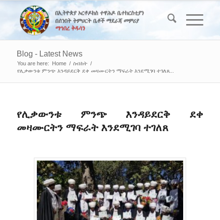
Blog - Latest News
You are here:
Home
/
ስብከት
/
የሊቃውንቱ ምንጭ እንዳይደርቅ ደቀ መዛሙርትን ማፍራት እንደሚገባ ተገለጸ...
የሊቃውንቱ ምንጭ እንዳይደርቅ ደቀ
መዛሙርትን ማፍራት እንደሚገባ ተገለጸ