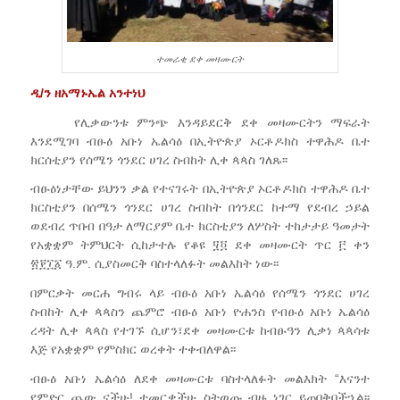
ተመራቂ ደቀ መዛሙርት
ዲ/ን ዘአማኑኤል አንተነህ
የሊቃውንቱ ምንጭ እንዳይደርቅ ደቀ መዛሙርትን ማፍራት
እንደሚገባ ብፁዕ አቡነ ኤልሳዕ በኢትዮጵያ ኦርቶዶክስ ተዋሕዶ ቤተ
ክርሰቲያን የሰሜን ጎንደር ሀገረ ስብከት ሊቀ ጳጳስ ገለጹ፡፡
ብፁዕነታቸው ይህንን ቃል የተናገሩት በኢትዮጵያ ኦርቶዶክስ ተዋሕዶ ቤተ
ክርስቲያን በሰሜን ጎንደር ሀገረ ስብከት በጎንደር ከተማ የደብረ ኃይል
ወደብረ ጥበብ በዓታ ለማርያም ቤተ ክርስቲያን ለሦስት ተከታታይ ዓመታት
የአቋቋም ትምህርት ሲከታተሉ የቆዩ ፶፬ ደቀ መዛሙርት ጥር ፫ ቀን
፳፻፲፩ ዓ.ም. ሲያስመርቅ ባስተላለፉት መልእከት ነው፡፡
በምርቃት መርሐ ግብሩ ላይ ብፁዕ አቡነ ኤልሳዕ የሰሜን ጎንደር ሀገረ
ስብከት ሊቀ ጳጳስን ጨምሮ ብፁዕ አቡነ ዮሐንስ የብፁዕ አቡነ ኤልሳዕ
ረዳት ሊቀ ጳጳስ የተገኙ ሲሆን፣ደቀ መዛሙርቱ ከብፁዓን ሊቃነ ጳጳሳቱ
እጅ የአቋቋም የምስክር ወረቀት ተቀብለዋል፡፡
ብፁዕ አቡነ ኤልሳዕ ለደቀ መዛሙርቱ ባስተላለፉት መልእክት “እናንተ
የምድር ጨው ናችሁ! ተመርቃችሁ ስትወጡ ብዙ ነገር ይጠበቅባችኋል፡፡