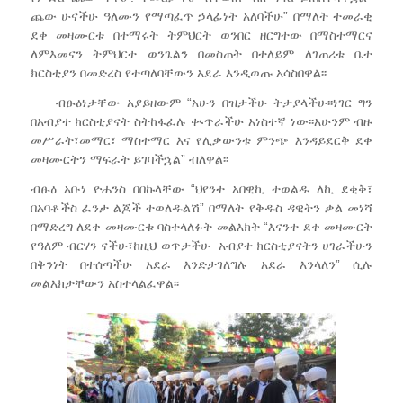
ጨው ሁናችሁ ዓለሙን የማጣፈጥ ኃላፊነት አለባችሁ” በማለት ተመራቂ
ደቀ መዛሙርቱ በተማሩት ትምህርት ወንበር ዘርግተው በማስተማርና
ለምእመናን ትምህርተ ወንጌልን በመስጠት በተለይም ለገጠሪቱ ቤተ
ክርስቲያን በመድረስ የተጣለባቸውን አደራ እንዲወጡ አሳስበዋል፡፡
ብፁዕነታቸው አያይዘውም “አሁን በዝታችሁ ትታያላችሁ፡፡ነገር ግን
በአብያተ ክርስቲያናት ስትከፋፈሉ ቊጥራችሁ አነስተኛ ነው፡፡አሁንም ብዙ
መሥራት፣መማር፣ ማስተማር እና የሊቃውንቱ ምንጭ እንዳይደርቅ ደቀ
መዛሙርትን ማፍራት ይገባችኋል” ብለዋል፡፡
ብፁዕ አቡነ ዮሐንስ በበኩላቸው “ህየንተ አበዊኪ ተወልዱ ለኪ ደቂቅ፣
በአባቶችስ ፈንታ ልጆች ተወለዱልሽ” በማለት የቅዱስ ዳዊትን ቃል መነሻ
በማድረግ ለደቀ መዛሙርቱ ባስተላለፉት መልእክት “እናንተ ደቀ መዛሙርት
የዓለም ብርሃን ናችሁ፣ከዚህ ወጥታችሁ አብያተ ክርስቲያናትን ሀገራችሁን
በቅንነት በተሰጣችሁ አደራ እንድታገለግሉ አደራ እንላለን” ሲሉ
መልእክታቸውን አስተላልፈዋል፡፡