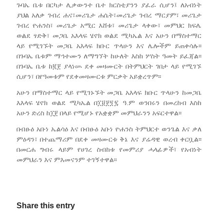
ጉባኤ ቤቱ በርካታ ሊቃውንተ ቤተ ክርስቲያንን ያፈራ ሲሆን፤ ለአብነት
ያህል አለቃ ገብረ ሐና፣መሪጌታ ሐሴት፣መሪጌታ ገብረ ማርያም፣ መሪጌታ
ገብረ ዮሐንስ፣ መሪጌታ አሚር እሸቱ፣ መሪጌታ ላቀው፣ መምህር ክፍሌ
ወልደ ፃድቅ፣ መጋቤ አእላፍ ሄኖክ ወልደ ሚካኤል እና አሁን በማስተማር
ላይ የሚገኙት መጋቤ አእላፍ ክቡር ጥላሁን እና ሌሎችም ይጠቀሳሉ፡፡
በጉባኤ ቤቱም ማኅተሙን ለማግኘት ከሁለት እስከ ሦስት ዓመት ይፈጃል፡፡
በጉባኤ ቤቱ ከ፪፻ ያላነሡ ደቀ መዛሙርት በትምህርት ገበታ ላይ የሚገኙ
ሲሆን፣ በየዓመቱም የደቀመዛሙርቱ ምርቃት አይቋረጥም፡፡
አሁን በማስተማር ላይ የሚገኑኙት መጋቤ አእላፍ ክቡር ጥላሁን ከመጋቤ
እእላፍ ሄኖክ ወልደ ሚካኤል በ፲፱፻፺፯ ዓ.ም ወንበሩን በመረከብ እስከ
አሁን ድረስ ከ፲፻ በላይ የሚሆኑ የአቋቋም መምህራንን አፍርተዋል፡፡
በብፁዕ አቡነ ኤልሳዕ እና በብፁዕ አቡነ ዮሐንስ ትምህርተ ወንጌል እና ቃለ
ምዕዳን፣ በተጨማሪም በደቀ መዛሙርቱ ቅኔ እና ያሬዳዊ ወረብ ቀርቧል፡፡
በመርሐ ግብሩ ላይም የሀገረ ስብከቱ የመምሪያ ሓላፊዎች፣ የአብነት
መምህራን እና ምእመናንም ተገኝተዋል፡፡
Share this entry