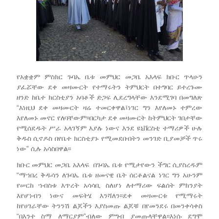
የአቋቋም ምስክር ጉባኤ ቤቱ መምህር መጋቤ አእላፍ ክቡር ጥላሁን
ያፈሯቸው ደቀ መዛሙርት የተማሩትን ትምህርት በተግባር ይተረጉሙ
ዘንድ ከቤተ ክርስቲያን አባቶች ድጋፍ ሊደረግላቸው እንደሚገባ በመግለጽ
“እነዚህ ደቀ መዛሙርት ዛሬ ተመርቀዋል፤ነገር ግን እየለመኑ ተምረው
እየለመኑ መኖር የለባቸውም፡፡በርካታ ደቀ መዛሙርት ከትምህርት ገበታቸው
የሚሰደዱት ሥራ አላገኝም እያሉ ነውና እንደ ዩኒቨርስቲ ተማሪዎች ሁሉ
ቅዱስ ሲኖዶስ በየቤተ ክርስቲያኑ የሚመደቡበትን መንገድ ቢያመቻች ጥሩ
ነው” ሲሉ አሳስበዋል፡፡
ክቡር መምህር መጋቤ አእላፍ በጉባኤ ቤቱ የሚታየውን ችግር ሲያስረዱም
“ማኀበረ ቅዱሳን ለጉባኤ ቤቱ ዘመናዊ ቤት ሰርቶልናል ነገር ግን አሁንም
የሠርከ ኀብስቱ እጥረት አሳሳቢ ስለሆነ ለተማሪው ፍልሰት ምክንያት
እየሆነብን ነውና መፍትሄ እንሻለን፡፡ደቀ መዛሙርቱ የሚማሩት
ከየሀገራቸው ትንንሽ ልጆችን እያስመጡ ልጆቹ በየመንደሩ በመንቀሳቀስ
“በእንተ ስማ ለማርያም”ብለው ምግብ ያመጡላቸዋል፡፡እነሱ ደግሞ