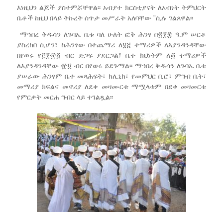
እነዚህን ልጆች ያስተምሯቸዋል፡፡ አብያተ ክርስቲያናት ለአብነት ትምህርት
ቤቶች ከዚህ በላይ ትኩረት ሰጥታ መሥራት አለባቸው ”ሲሉ ገልጸዋል፡፡
ማኀበረ ቅዱሳን ለጉባኤ ቤቱ ባለ ሁለት ፎቅ ሕንፃ በ፳፻፰ ዓ.ም ሠርቶ
ያስረከበ ሲሆን፣ ከሕንፃው በተጨማሪ ለ፶፭ ተማሪዎች ለእያንዳንዳቸው
በየወሩ የ፫፻፹፭ ብር ድጋፍ ያደርጋል፤ ቤተ ክህነትም ለ፴ ተማሪዎች
ለእያንዳንዳቸው ፹፬ ብር በየወሩ ይደጉማል፡፡ ማኅበረ ቅዱሳን ለጉባኤ ቤቱ
ያሠራው ሕንፃም ቤተ መጻሕፍት፣ ክሊኒክ፣ የመምህር ቢሮ፣ ምግብ ቤት፣
መማሪያ ክፍልና መኖሪያ ለደቀ መዛሙርቱ ማሟላቱም በደቀ መዛመርቱ
የምርቃት መርሐ ግብር ላይ ተገልጿል፡፡