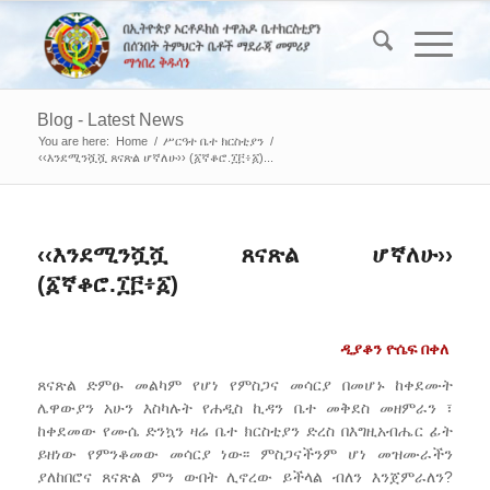
Blog - Latest News
You are here:
Home
/
ሥርዓተ ቤተ ክርስቲያን
/
‹‹እንደሚንሿሿ ጸናጽል ሆኛለሁ›› (፩ኛቆሮ.፲፫፥፩)...
‹‹እንደሚንሿሿ ጸናጽል ሆኛለሁ››
(፩ኛቆሮ.፲፫፥፩)
ዲያቆን ዮሴፍ በቀለ
ጸናጽል ድምፁ መልካም የሆነ የምስጋና መሳርያ በመሆኑ ከቀደሙት
ሌዋውያን አሁን እስካሉት የሐዲስ ኪዳን ቤተ መቅደስ መዘምራን ፣
ከቀደመው የሙሴ ድንኳን ዛሬ ቤተ ክርስቲያን ድረስ በእግዚአብሔር ፊት
ይዘነው የምንቆመው መሳርያ ነው፡፡ ምስጋናችንም ሆነ መዝሙራችን
ያለከበሮና ጸናጽል ምን ውበት ሊኖረው ይችላል ብለን እንጀምራለን?