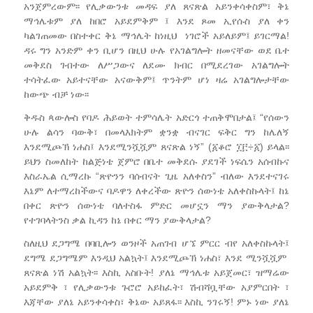
አንጀምረውም፡፡ የሊቃውንቱ መዳፍ ያለ ጸናጽል አይንቀሳቀስም፣ ቅኔ
ማኅሌቱም ያለ ከበሮ አይደምቅም ፤ እንደ ጾመ ኢየሱስ ያለ ቀን
ካልገጠመው በስተቀር ቅኔ ማኅሌት ከነዚህ ነገሮች አይለይም፤ ይገርማል!
ዳሩ ግን አንድም ቀን ቢሆን በዚህ ሁሉ የአገልግሎት ዘመናቸው ወደ ቤተ
መቅደስ ገብተው ለሥጋውና ለደሙ ክብር በሚደረገው አገልግሎት
ተሳትፈው አይተናቸው አናውቅም፤ ጥንትም ሆነ ዛሬ አገልግሎታቸው
ከውጭ ብቻ ነው፡፡
ቅዱስ ጳውሎስ የባዶ ሕይወት ተምሳሌት አድርጎ ተጠቅሞበታል፤ “የሰውን
ሁሉ ልሳን ባውቅ፣ በመላእክትም ቋንቋ ብናገር ፍቅር ግን ከሌለኝ
እንደሚጮኽ ነሐስ፤ እንደሚንሿሿም ጸናጽል ነኝ” (፩ቆሮ ፲፫÷፩) ይላል፡፡
ይህን ስመለከት ከልጅነቴ ጀምሮ በቤተ መቅደሱ ያደገች ነፍሴን አሰብኩና
እስራኤል ሲማረኩ “ጽዮንን ባሰብናት ጊዜ አለቀስን” ብለው እንደተናገሩ
እኔም ለተማረከችውና ባዶዋን ለቀረችው ጽዮን ሰውነቴ አለቀስኩላት፤ ከኔ
በቀር ጽዮን ሰውነቴ ባለተስፋ ምድር መሆኗን ማን ያውቅላታል?
የተገባላትንስ ቃል ኪዳን ከኔ በቀር ማን ያውቅላታል?
ስለዚህ ደጋግሜ በባቢሎን ወንዞች አጠገብ ሆኜ ምርር ብየ አለቀስኩላት፤
ደግሜ ደጋግሜም እንዲህ አልኳት፤ እንደሚጮኽ ነሐስ፣ እንደ ሚንሿሿም
ጸናጽል ነሽ አልኳት፡፡ እስኪ አስቡት! ያለኔ ማኅሌቱ አይጀመር፣ ዝማሬው
አይደምቅ ፣ የሊቃውንቱ ጉሮሮ አይከፈት፣ ሽብሻቧቸው አያምርበት ፣
እጃቸው ያለኔ አይንቀሳቀስ፣ ቅኔው አይጸፋ፡፡ እስኪ ንገሩኝ! ምኑ ነው ያለኔ