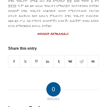
ለግቢ ጉባኤያት” በሚል መሪ ቃል ከሚያዚያ ፳፰ እስከ ግንቦት ፮ ቀን
፳፻፲፭ ዓ.ም ልዩ ልዩ መርሐ ግብራትን በማዘጋጀት እየተንቀሳቀሰ ይገኛል፡፡
በተለይም በግቢ ጉባኤያት አገልግሎት ውስጥ የሚያጋጥመው የፋናንስ
እጥረት ለመቅረፍ ከበጎ አድራጊ ምእመናን፣ ከግቢ ጉባኤያት ተመርቀው
በልዩ ልዩ ሥራ ላይ የሚገኙ ወንድሞችና እኅቶች፣ ሌሎችም ተባባሪ አካላት
ድጋፍ ለማሰባበሰብ እየሠራ ይገኛል፡፡
ወስብሐት ለእግዚአብሔር
Share this entry
0
REPLIES