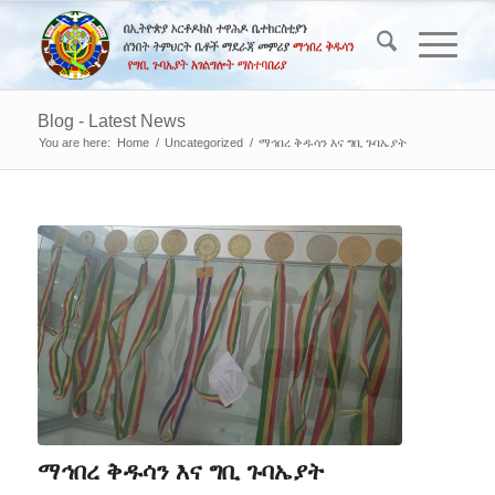
Blog - Latest News
You are here:
Home
/
Uncategorized
/
ማኅበረ ቅዱሳን እና ግቢ ጉባኤያት
ማኅበረ ቅዱሳን እና ግቢ ጉባኤያት