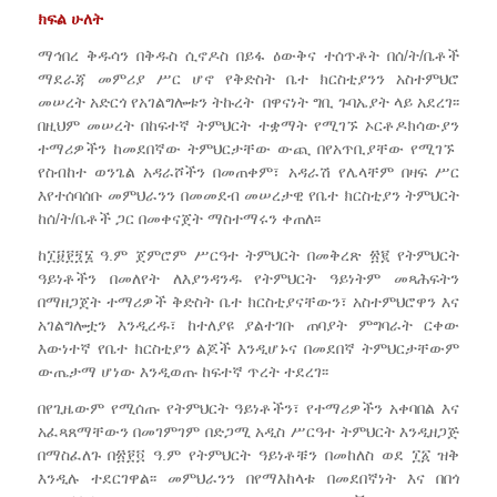
ክፍል ሁለት
ማኅበረ ቅዱሳን በቅዱስ ሲኖዶስ በይፋ ዕውቅና ተሰጥቶት በሰ/ት/ቤቶች
ማደራጃ መምሪያ ሥር ሆኖ የቅድስት ቤተ ክርስቲያንን አስተምህሮ
መሠረት አድርጎ የአገልግሎቱን ትኩረት በዋናነት ግቢ ጉባኤያት ላይ አደረገ፡፡
በዚህም መሠረት በከፍተኛ ትምህርት ተቋማት የሚገኙ ኦርቶዶክሳውያን
ተማሪዎችን ከመደበኛው ትምህርታቸው ውጪ በየአጥቢያቸው የሚገኙ
የስብከተ ወንጌል አዳራሾችን በመጠቀም፣ አዳራሽ የሌላቸም በዛፍ ሥር
እየተሰባሰቡ መምህራንን በመመደብ መሠረታዊ የቤተ ክርስቲያን ትምህርት
ከሰ/ት/ቤቶች ጋር በመቀናጀት ማስተማሩን ቀጠለ፡፡
ከ፲፱፻፺፮ ዓ.ም ጀምሮም ሥርዓተ ትምህርት በመቅረጽ ፳፪ የትምህርት
ዓይነቶችን በመለየት ለእያንዳንዱ የትምህርት ዓይነትም መጻሕፍትን
በማዘጋጀት ተማሪዎች ቅድስት ቤተ ክርስቲያናቸውን፣ አስተምህሮዋን እና
አገልግሎቷን እንዲረዱ፣ ከተለያዩ ያልተገቡ ጠባያት ምግባራት ርቀው
እውነተኛ የቤተ ክርስቲያን ልጆች እንዲሆኑና በመደበኛ ትምህርታቸውም
ውጤታማ ሆነው እንዲወጡ ከፍተኛ ጥረት ተደረገ፡፡
በየጊዜውም የሚሰጡ የትምህርት ዓይነቶችን፣ የተማሪዎችን አቀባበል እና
አፈጻጸማቸውን በመገምገም በድጋሚ አዲስ ሥርዓተ ትምህርት እንዲዘጋጅ
በማስፈለጉ በ፳፻፬ ዓ.ም የትምህርት ዓይነቶቹን በመከለስ ወደ ፲፩ ዝቅ
እንዲሉ ተደርገዋል፡፡ መምህራንን በየማእከላቱ በመደበኛነት እና በበጎ