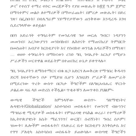
ቃና” የተሰኘ ተማሪ ተኮር መረጃዎችን የያዘ መጽሔት ከ፳፻ ዓ.ም ጀምሮ
በማሳተምና መልሶ ለተማሪዎች በማሠራጨት፣ በምረቃ መጽሔት፣ በድረ
ገጽ፣ በፌስቡክ፣ በቴሌግራም ሃይማኖታቸውን ጠንቅቀው እንዲረዱ እገዛ
ሲደረግላቸው ቆይቷል፡፡
በበጎ አድራጎት ተግባራትም የመንፈሳዊ ጉዞ መርሐ ግብር፣ ነዳያንን
መመገብ፣ አረጋውያንን መንከባከብ፣ ለሕፃናት የማጠናከሪያ ትምህርት
በመስጠት፣ አብያተ ክርስቲያናት እና የስብከተ ወንጌል አዳራሾችን በማነጽ፣
… ወዘተ ተግባራትን በማከናወን ረገድ ግቢ ጉባኤያት አርአያ የሚሆኑ
ሥራዎችን ሠርተዋል ወደፊትም በተጠናከረ ሁኔታ ይቀጥላሉ፡፡
ግቢ ጉባኤያትን ለማስተማርና ብቁ ዜጋ አድርጎ ለመቅረጽ የማኅበረ ቅዱሳን
ድርሻ ከፍተኛውን ቦታ የሚይዝ ሲሆን እንዚህን ሥራዎች ለመሥራት
በሚደረገው ጥረት ውስጥ በርካታ ችግሮችም በእግዚአብሔር ቸርነት
ታልፈው ዛሬ ላይ መድረስ ተችሏል፡፡ ጥቂቶቹን ለመጥቀስ ያህልም፡-
ውጫዊ ችግሮች ከምንላቸው ውስጥ፡- ዓለማዊነትና
ሉላዊነት/Globalization/ አስተሳሰብ መስፋፋት፣ የመገናኛ ብዙኀንና
ማኅበራዊ ሚዲያዎች መስፋፋት፣ የምዕራባዊ የባሕል ወረራ፣ የተማሪዎች
ከኢትዮጵያዊነት እሴት ማፈንገጥ/ ውርጃ፣ ሱሰኝነት፣ ግብረ ሰዶም፣
ዝሙት፣ ሌሎችም መስፋፋት/፣ የአጽራረ ቤተ ክርስቲያን እንቅስቃሴ እና
የጎሣ ፖለቲካ አስተሳሰብ መስፋፋት ይጠቀሳሉ፡፡ ውስጣዊ ችግሮችን