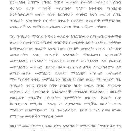
ስንመለከት ደግሞ፡- የግብረ ገብነት መቀነስ፣ የሙስና መስፋፋት፣ ለሱስ
ተጋላጭ የሆኑ ወጣቶች መበራከት፣ ዓለም አቀፋዊና ማኅበራዊ
እንቅስቃሴዎች ውስጥ የቤተ ክርስቲያን ተሳትፎ አናሳ መሆን፣ ለግቢ
ጉባኤያት አገልግሎት በብዛትና በጥራት በተለያዩ ቋንቋዎች የሚያገለግሉ
አገልጋዮች እና መምህራን ያለመኖር እንደ ችግር የሚታዩ ናቸው፡፡
ግቢ ጉባኤያት ማኅበረ ቅዱሳን ወደፊት አገልግሎቱን በማጠናከር ተቋማዊ
ለውጥን በመተግበር የሚታዩ ችግሮችን በመፍታት ልዩ ትኩረት ሠጥቷቸው
ከሚሠራባቸው ዘርፎች አንዱ ነው፡፡ በዚህም መሠረት የጉባኤ ቤት ደቀ
መዛሙርትን ለግቢ ጉባኤያት አገልግሎት ማሠልጠን፣ ኢ-መደበኛ
መምህራንን በማእከላት ማፍራት፣ መደበኛ መምህራንን እና የአብነት
መምህራንን መቅጠር፣ ከአንድ በላይ ተጨማሪ ቋንቋ ለሚያስተምሩ እና
ለሚያሠለጥኑ መምህራን የአቅም ማጎልበቻ ሥልጠና መስጠትና
ማሠማራት፣ ተተኪ መምህራንን በደረጃ ፫ በልዩ ሁኔታ ማሠልጠን፣ ግቢ
ጉባኤያት ተኮር የአንድ ሰዓት የብሮድ ካስት መርሐ ግብር ሥርጭት
መጀመር እና የመሳሰሉት አገልግሎቶች ተግባራዊ ይደረጋሉ፡ ፡ በዚህም
የወደፊት ተስፋችን በቅንነትና በታማኝነት ሀገርንና ቅድስት ቤተ
ክርስቲያንን የሚረከቡ እንዲሁም ሊያገለግሉ የሚችሉ በሁለት ወገን
ማለትም በዓለማዊውም ሆነ በመንፈሳዊው ዘርፍ የተሣለ ሰይፍ ሆነው
የሚወጡ ወጣቶችን ማፍራት ነው፡፡
በዚህም መሠረት የግቢ ጉባኤያትን አገልግሎት ለማጠናከር “ግንቦት ልደታን