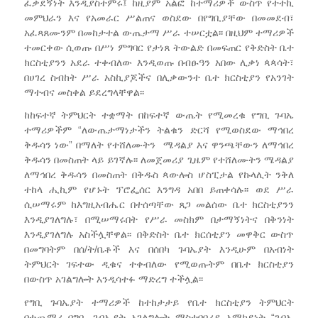
ፈቃደኝነት እንዲያስተምሩ፤ ከዚያም አልፎ ከተማሪዎች ውስጥ የተተኪ
መምህራን እና የአመራር ሥልጠና ወስደው በየግቢያቸው በመመደብ፣
አፈጻጸሙንም በመከታተል ውጤታማ ሥራ ተሠርቷል፡፡ በዚህም ተማሪዎች
ተመርቀው ሲወጡ በሥነ ምግባር የታነጸ ትውልድ በመፍጠር የቅድስት ቤተ
ክርስቲያንን አደራ ተቀብለው እንዲወጡ በብፁዓን አበው ሊቃነ ጳጳሳት፣
በሀገረ ስብከት ሥራ አስኪያጆችና በሊቃውንተ ቤተ ክርስቲያን የአንገት
ማተብና መስቀል ይደረግላቸዋል፡፡
ከከፍተኛ ትምህርት ተቋማት በከፍተኛ ውጤት የሚመረቁ የግቢ ጉባኤ
ተማሪዎችም “ለውጤታማነታችን ትልቁን ድርሻ የሚወስደው ማኅበረ
ቅዱሳን ነው” በማለት የተሸለሙትን ሜዳልያ እና ዋንጫቸውን ለማኅበረ
ቅዱሳን በመስጠት ላይ ይገኛሉ፡፡ ለመጀመሪያ ጊዜም የተሸለሙትን ሜዳልያ
ለማኅበረ ቅዱሳን በመስጠት በቅዱስ ጳውሎስ ሆስፒታል የኩላሊት ንቅለ
ተከላ ሒኪም የሆኑት ፕሮፌሰር እንግዳ አበበ ይጠቀሳሉ፡፡ ወደ ሥራ
ሲሠማሩም ከእግዚአብሔር በተሰጣቸው ጸጋ መልሰው ቤተ ክርስቲያንን
እንዲያገለግሉ፣ በሚሠማሩበት የሥራ መስክም በታማኝነትና በቅንነት
እንዲያገለግሉ አስችሏቸዋል፡፡ በቅድስት ቤተ ክርሰቲያን መዋቅር ውስጥ
በመግባትም በሰ/ት/ቤቶች እና በሰበካ ጉባኤያት እንዲሁም በአብነት
ትምህርት ገፍተው ዲቁና ተቀብለው የሚወጡትም በቤተ ክርስቲያን
በውስጥ አገልግሎት እንዲሳተፉ ማድረግ ተችሏል፡፡
የግቢ ጉባኤያት ተማሪዎች ከተከታታይ የቤተ ክርስቲያን ትምህርት
በተጨማሪ በግቢ ጉባኤያት አገልግሎት ማስተባበሪያ አማካይነት “ጉባኤ