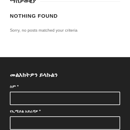
ማስታወቂያ
NOTHING FOUND
Sorry, no posts matched your criteria
መልእክትዎን ይላኩልን
ስም
*
የኢሜይል አድራሻዎ
*