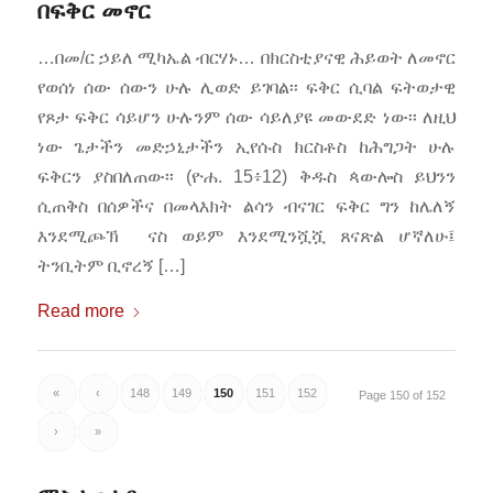
በፍቅር መኖር
…በመ/ር ኃይለ ሚካኤል ብርሃኑ… በክርስቲያናዊ ሕይወት ለመኖር
የወሰነ ሰው ሰውን ሁሉ ሊወድ ይገባል፡፡ ፍቅር ሲባል ፍትወታዊ
የጾታ ፍቅር ሳይሆን ሁሉንም ሰው ሳይለያዩ መውደድ ነው፡፡ ለዚህ
ነው ጌታችን መድኃኒታችን ኢየሱስ ክርስቶስ ከሕግጋት ሁሉ
ፍቅርን ያስበለጠው፡፡ (ዮሐ. 15፥12) ቅዱስ ጳውሎስ ይህንን
ሲጠቅስ በሰዎችና በመላእክት ልሳን ብናገር ፍቅር ግን ከሌለኝ
እንደሚጮኽ ናስ ወይም እንደሚንሿሿ ጸናጽል ሆኛለሁ፤
ትንቢትም ቢኖረኝ […]
Read more
«
‹
148
149
150
151
152
Page 150 of 152
›
»