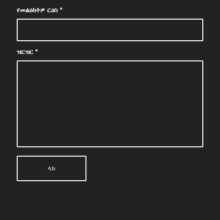
የመልዕክትዎ ርዕስ
*
ዝርዝር
*