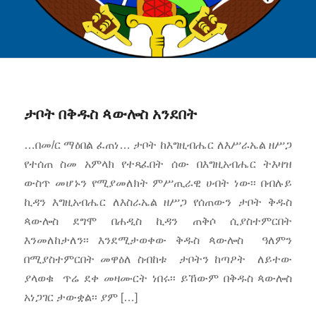
ታቦት በቅዱስ ጳውሎስ አንደበት
…በመ/ር ማዕበል ፈጠነ… ታቦት ከእግዚብሔር ለእሥራኤል ዘሥጋ
የተሰጠ ስመ አምላክ የተጻፈበት ሰው በእግዚአብሔር ትእዛዝ
ውስጥ መሆኑን የሚያመለክት ምሥጢራዊ ሀብት ነው፡፡ በብሉይ
ኪዳን እግዚአብሔር ለእስራኤል ዘሥጋ የሰጠውን ታቦት ቅዱስ
ጳውሎስ ደግሞ በሐዲስ ኪዳን ጠቅሶ ሲያስተምርበት
እንመለከታለን፡፡ እንደሚታወቀው ቅዱስ ጳውሎስ ዓለምን
በሚያስተምርበት መዋዕለ ስብከቱ ታቦትን ከጣዖት ለይተው
ያላወቁ ጥሬ ደቀ መዛሙርት ነበሩ፡፡ ይኸውም በቅዱስ ጳውሎስ
አነጋገር ታውቋል፡፡ ያም […]