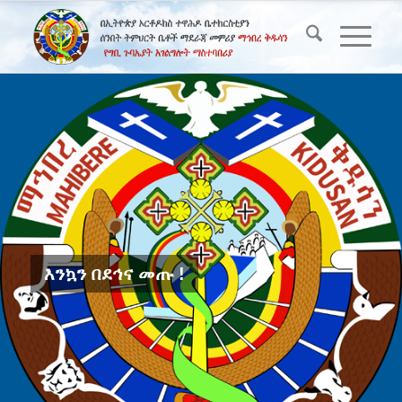
እንኳን በደኅና መጡ !