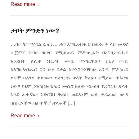
Read more
ታቦት ምንድን ነው?
…በመ/ር ማዕበል ፈጠነ… ሕገ እግዚአብሔር በወረቀት ላይ መጻፍ
ሲጀምር በብዙ ቁጥር የሚቆጠሩ ምሥጢራት በእግዚአብሔር
አንደበት ለሊቀ ነቢያት ሙሴ ተነግረዋል፡፡ ነቢዩ ሙሴ
ከእግዚአብሔር ጋር ቃል በቃል ከተነጋገረባቸው አንዱ ምሥጢር
ደግሞ ‹‹እንደ ቀደመው የድንጋይ ጽላት ቅረፅ›› የሚለው ትእዛዝ
ነው፡፡ ይህም ‹‹እግዚአብሔር ሙሴን አለው ‹‹ሁለት የድንጋይ ጽላት
እንደ ፊተኛው አድርገህ ቅረፅ፤ ወደእኔም ወደ ተራራው ውጣ
በሰበርሃቸው በፊተኞቹ ጽላቶች […]
Read more