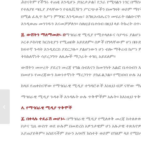
ሕፃናትም የችግሩ ተጠቂ እንዲሆኑ ያበረታታል፤ የጋራ የሚባልን ነገር በማስ
የተለያዩ ጣቢያ ያላቸውን የቴሌቪዥን ሥርጭቶችን በመግዛት ወይም ማየት 
በሚል ፈሊጥ ከሥነ ምግባር እንዲወጡ፣ እግዚአብሔርን መፍራት በልቡናቸ
እንዲወጡ መንገዱን እናመቻቻለን፡፡ ስለዚህ ቤተሰብ በዚህ ላይ ትኩረት ሰጥቶ
፭. ውሸትን ማለማመድ፡- በ
ማኅበራዊ ሚዲያ የሚተላለፉና ሳያጣሩ ያልሆነ
ኦርቶዶክሳዊ ክርስቲያን የሚጠበቅ አይደለም፡፡ ሰዎች በግላቸውም ሆነ በቡድ
ከፍተኛ ጉዳት እንዲደርስ ያደርጋሉ፡፡ ያልሆነውን ሆነ ብሎ ማቅረብ ከሥ
ትክክለኛነት ሳያረጋግጥ ለሌሎች ማጋራት ተገቢ አይደለም፡፡
ውሸትን መሠረት ያደረገ መረጃ የግል ሰብእናን ከመንካት አልፎ ቤተሰብን እ
በመሆኑ የመረጃውን እውነተኛነት ማረጋገጥ ያስፈልጋል፡፡ የሚነበብ ሁሉ 
ከላይ የጠቀስናቸው የማኅበራዊ ሚዲያ ተግዳሮቶች እነዚህ ብቻ ናቸው ማለት
ማኅበራዊ ሚዲያ ጉዳቶች እንዳሉት ሁሉ ጥቅሞችም አሉት፡፡ ከእነዚህ ጥቅ
ጽንሰታ ለማርያም
ለ. የማኅበራ
ዊ ሚዲያ ጥቅሞች
፩. በቀላሉ
ተደራሽ መሆኑ፡-
በማኅበራዊ ሚዲያ የሚለቀቅ መረጃ ከተለቀቀበ
ቦታና ጊዜ ውስጥ ወደ ሁሉም በመድረስ አዎንታዊም ሆነ አሉታዊ ተጽእኖ
አያጠያይቅም፡፡ አስደሳችም ይሁን አሳዛኝ ክስተት ወይም በዓለም ላይ የሚከና