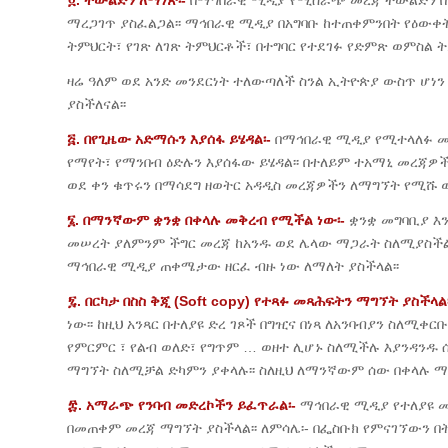
፬. ትውልድን ለማነጽ፡-
በማኅበራዊ ሚዲያ የሚሰራጭ መረጃ ትውልድን በማነጽ
ማረጋገጥ ያስፈልጋል፡፡ ማኅበራዊ ሚዲያ በአግባቡ ከተጠቀምንበት የዕውቀት
ትምህርት፣ የገጽ ለገጽ ትምህርቶች፣ በተግባር የተደገፉ የድምጽ ወምስል 
ዛሬ ዓለም ወደ አንድ መንደርነት ተለውጣለች ስንል ኢትዮጵያ ውስጥ ሆነን
ያስችለናል፡፡
፭. በየጊዜው አድማሱን እያሰፋ ይሄዳል፡-
በማኅበራዊ ሚዲያ የሚተላለፉ መረ
የማየት፣ የማንበብ ዕድሉን እያሰፋው ይሄዳል፡፡ በተለይም ተአማኒ መረጃ
ወደ ቀን ቁጥሩን በማሳደግ ዘወትር አዳዲስ መረጃዎችን ለማግኘት የሚሹ 
፮. በማንኛውም ቋንቋ በቀላሉ መቅረብ የሚችል ነው፡-
ቋንቋ መግባቢያ እ
መሠረት ያለምንም ችግር መረጃ ከአንዱ ወደ ሌላው ማጋራት ስለሚያስችል 
ማኅበራዊ ሚዲያ ጠቀሜታው ዘርፈ ብዙ ነው ለማለት ያስችላል፡፡
፯. በርካታ በስስ ቅጂ (Soft copy) የተጻፉ መጻሕፍትን ማግኘት ያስችላል፡
ነው፡፡ ከዚህ አንጻር በተለያዩ ድረ ገጾች በግዢና በነጻ ለአንባብያን ስለሚቀ
የምርምር ፣ የልብ ወለድ፣ የግጥም … ወዘተ ሊሆኑ ስለሚችሉ እያንዳንዱ 
ማግኘት ስለሚቻል ድካምን ያቀላሉ፡፡ ስለዚህ ለማንኛውም ሰው በቀላሉ 
፰
. አማራጭ የንባብ መድረኮችን ይፈጥራል፡-
ማኅበራዊ ሚዲያ የተለያዩ 
በመጠቀም መረጃ ማግኘት ያስችላል፡፡ ለምሳሌ፡- በፌስቡክ የምናገኘውን 