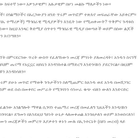
 ከፍተኛ ነው፡፡ አዎንታዊም፣ አሉታዊም በሆነ መልኩ ማለታችን ነው፡፡
ች፣ በጎልማሶችና በአረጋውያን ዘንድ ጥሩም መጥፎም ተጽእኖ መፍጠራቸው አይቀርም፡፡
ጉባኤ ተማሪዎች) ማኅበራዊ ሚዲያዎችን እንዴት ነው የሚጠቀሙት? ጥቅምና ጉዳቱስ
፡፡ ከዚህ አንጻር ቅድሚያ ሰጥተን ማኅበራዊ ሚዲያ በወጣቶች ወይም በሰው ልጆች
እናነሣለን፡፡
ት በምናደርገው ጥረት ውስጥ የፈለግነውን መረጃ ምንነት ያለመረዳት፣ አንዱን ስናገኝ
ይህም ጤናማ የአኗኗር ዘይቤን እንዳንከተል በማድረግ እንድንባክን ያደርገናል፡፡ በዚህም
 እንዳስሳለን፡፡
ሩም ይሁኑ መጥፎ የማወቅ ጉጉታችንን ስለሚጨምር ከአንዱ ወደ አንዱ በመሸጋገር
በቀስም ወደ ሱስ በመቀየር መሥራት የሚገባንን ሳንሠራ ቁጭ ብለን ውለን እንድናድር
ፈልገው አገልግሎት ማዋል ሲገባን ተጨማሪ መረጃ በመፈለግ ጊዜአችን እንዲባክን
ስገባናል፡፡ ደግመን በእንደዚህ ዓይነት ሁኔታ ላለመቀጠል እንገዘታለን ወይም እንወስናለን፤
ሙን መረጃዎችን መምረጥ እያቃተን ቀኑን ሙሉ በኢንተርኔት (በይነ መረብ) ላይ