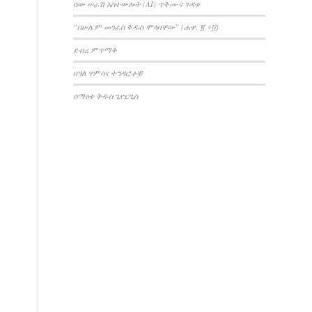
ሰው ሠራሽ አስተውሎት (AI) ጥቅሙና ጉዳቱ
“በሁሉም መንፈስ ቅዱስ ሞላባቸው” (ሐዋ. ፪ ፥፬)
ደብረ ምጥማቅ
በዓለ ሃምሳና ተግዳሮቶቹ
ሰማዕቱ ቅዱስ ጊዮርጊስ