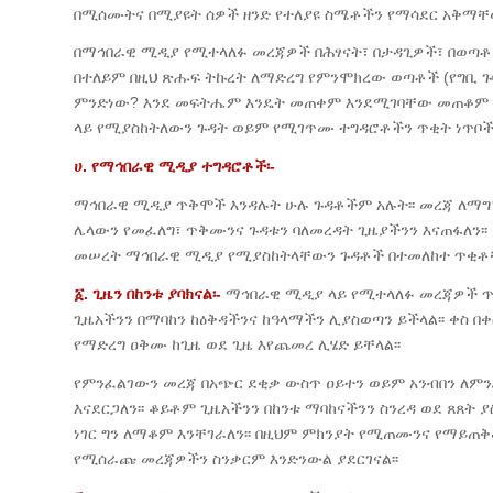
በሚሰሙትና በሚያዩት ሰዎች ዘንድ የተለያዩ ስሜቶችን የማሳደር አቅማቸው
በማኅበራዊ ሚዲያ የሚተላለፉ መረጃዎች በሕፃናት፣ በታዳጊዎች፣ በወጣቶ
በተለይም በዚህ ጽሑፍ ትኩረት ለማድረግ የምንሞክረው ወጣቶች (የግቢ 
ምንድነው? እንደ መፍትሔም እንዴት መጠቀም እንደሚገባቸው መጠቆም ነው
ላይ የሚያስከትለውን ጉዳት ወይም የሚገጥሙ ተግዳሮቶችን ጥቂት ነጥቦችን 
ሀ. የማኅበራዊ ሚዲያ ተግዳሮቶች፡-
ማኅበራዊ ሚዲያ ጥቅሞች እንዳሉት ሁሉ ጉዳቶችም አሉት፡፡ መረጃ ለማግኘ
ሌላውን የመፈለግ፣ ጥቅሙንና ጉዳቱን ባለመረዳት ጊዜያችንን እናጠፋለን፡፡ 
መሠረት ማኅበራዊ ሚዲያ የሚያስከትላቸውን ጉዳቶች በተመለከተ ጥቂቶቹን
፩. ጊዜን በከንቱ ያባክናል፡-
ማኅበራዊ ሚዲያ ላይ የሚተላለፉ መረጃዎች ጥ
ጊዜአችንን በማባከን ከዕቅዳችንና ከዓላማችን ሊያስወጣን ይችላል፡፡ ቀስ 
የማድረግ ዐቅሙ ከጊዜ ወደ ጊዜ እየጨመረ ሊሄድ ይቸላል፡፡
የምንፈልገውን መረጃ በአጭር ደቂቃ ውስጥ ዐይተን ወይም አንብበን ለምን
እናደርጋለን፡፡ ቆይቶም ጊዜአችንን በከንቱ ማባከናችንን ስንረዳ ወደ ጸጸት ያ
ነገር ግን ለማቆም እንቸገራለን፡፡ በዚህም ምክንያት የሚጠሙንና የማይጠቅ
የሚሰራጩ መረጃዎችን ስንቃርም እንድንውል ያደርገናል፡፡