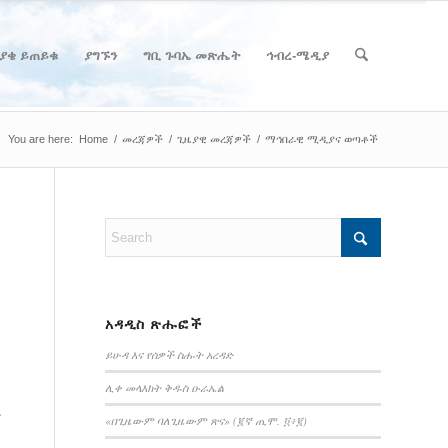
ያቄ ይጠይቁ
ያግኙን
ግቢ ጉባኤ መጽሔት
ኅብረ-ሜዲያ
You are here:
Home
/
መረጃዎች
/
ጊዜያዊ መረጃዎች
/
ማኅበራዊ ሚዲያና ወጣቶች
አዳዲስ ጽሑፎች
ይሁዳ እና የሰዎች ስሑት አረዳድ
ሊቀ መላእክት ቅዱስ ዑራኤል
ት
«በጊዜውም ባለጊዜውም ጽና» (፪ኛ ጢሞ. ፬፥፪)