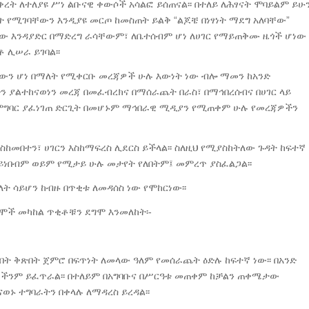
ቀረት ለተለያዩ ሥነ ልቡናዊ ቀውሶች አሳልፎ ይሰጠናል፡፡ በተለይ ለሕፃናት ሞባይልም ይሁ
የሚገባቸውን እንዲያዩ መርጦ ከመስጠት ይልቅ “ልጆቼ በነፃነት ማደግ አለባቸው”
ው እንዳያድር በማድረግ ራሳቸውም፣ ለቤተሰብም ሆነ ለሀገር የማይጠቅሙ ዜጎች ሆነው
 ሊሠራ ይገባል፡፡
ውን ሆነ በማለት የሚቀርቡ መረጃዎች ሁሉ እውነት ነው ብሎ ማመን ከአንድ
ን ያልተከናወነን መረጃ በመፈብረክና በማሰራጨት በራስ፣ በማኅበረሰብና በሀገር ላይ
ነ ምግባር ያፈነገጠ ድርጊት በመሆኑም ማኅበራዊ ሚዲያን የሚጠቀም ሁሉ የመረጃዎችን
ስከመበተን፣ ሀገርን እስከማፍረስ ሊደርስ ይችላል፡፡ ስለዚህ የሚያስከትለው ጉዳት ከፍተኛ
አይነበብም ወይም የሚታይ ሁሉ መታየት የለበትም፤ መምረጥ ያስፈልጋል፡፡
 ሳይሆን ከብዙ በጥቂቱ ለመዳሰስ ነው የሞከርነው፡፡
ሞች መካከል ጥቂቶቹን ደግሞ እንመለከት፡-
ት ቅጽበት ጀምሮ በፍጥነት ለመላው ዓለም የመሰራጨት ዕድሉ ከፍተኛ ነው፡፡ በአንድ
ዎችንም ይፈጥራል፡፡ በተለይም በአግባቡና በሥርዓቱ መጠቀም ከቻልን ጠቀሜታው
ወኑ ተግባራትን በቀላሉ ለማዳረስ ይረዳል፡፡