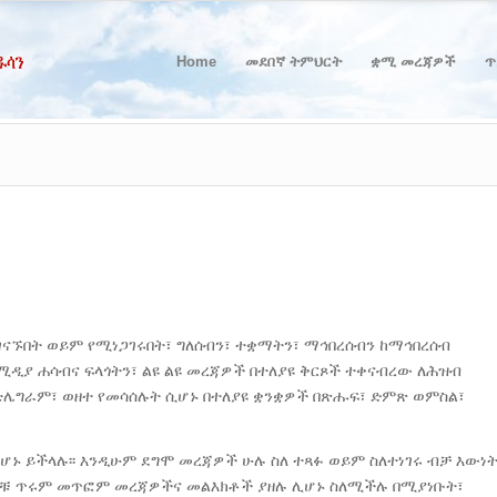
Home
መደበኛ ትምህርት
ቋሚ መረጃዎች
ጥ
ገናኙበት ወይም የሚነጋገሩበት፣ ግለሰብን፣ ተቋማትን፣ ማኅበረሰብን ከማኅበረሰብ
ሚዲያ ሐሳብና ፍላጎትን፣ ልዩ ልዩ መረጃዎች በተለያዩ ቅርጾች ተቀናብረው ለሕዝብ
 ቴሌግራም፣ ወዘተ የመሳሰሉት ሲሆኑ በተለያዩ ቋንቋዎች በጽሑፍ፣ ድምጽ ወምስል፣
 ይችላሉ፡፡ እንዲሁም ደግሞ መረጃዎች ሁሉ ስለ ተጻፉ ወይም ስለተነገሩ ብቻ እውነ
ዎቹ ጥሩም መጥፎም መረጃዎችና መልእክቶች ያዘሉ ሊሆኑ ስለሚችሉ በሚያነቡት፣