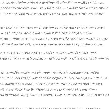
 ወደ ጊዜ ቴክኖሎጂው እየተራቀቀ በመምጣቱ ማንኛውም ሰው መረጃን በቀላል ወጪ
 ግለሰባዊ፣ ማኅበረሰባዊ፣ ፖለቲካዊ፣ ኢኮኖሚያዊ፣ … ሌሎችም ስፍር ቁጥር የሌላቸውን
ው ከዓለም ጫፍ እስከ ጫፍ በአጭር ሰዓትና በቀላል ወጪ በአንድ ቅጽበት ለማስተላለፍ
ዊ ሚዲያ ያየነውን፣ የሰማነውን፣ ያሰብነውንና ይሆናል ብለን የምንገምተውን ሐሳብ
ሉታዊ መንገድ የሚገለጽ ሐሳብ ሌሎችን ሊጠቅምም ሊጎዳም ስለሚችል ጥንቃቄ
ን ሰው፣ ማኅበረሰብን፣ ሀገርን አደጋ ላይ ሊጥል የሚችል መረጃ እስከማጋራት ይደርሳል፡፡
ንም መረጃ ለሌሎች በማጋራት እነርሱ የተደሰቱትን ደስታ እንዲጋሩላቸው ያደርጋል፡፡
ጋውን ከፍተኛ ያደርገዋል፡፡ ስለዚህ ከመጻፋችን ወይም ከመናገራችን በፊት ማንን
 ብለን ራሳችንን መጠየቅ ያስፈልጋል፡፡ ለምናጋራውም መረጃ በግልጽ ኃላፊነት መውሰድ
 ላይ ሊጥል የሚችል መረጃን መልቀቅ ወይም ጽፎ ማጋራት ሊያስጠይቅ እንደሚችል
ብን ከማኅበረሰብ የሚያጋጩም ግለሰቦችና ድርጅቶችም ይኖራሉ፡፡ ለዚህ ነው በማኅበራዊ
ስፈልገው፡፡ አንድ መረጃ ምንጩ አይታወቅም ማለት አይቻልም፤ ግለሰብም ይሁን
ም የማኅበራዊ ሚዲያ ቅርጾችና ማስተላለፊያ መንገዶች የተላለፉትን ሁሉ ማመን
ስል የምናጋራው መረጃ ኃላፊነትን ወስደን፣ ተጠያቂነትም እንዳለብን ተረድተን በጥንቃ