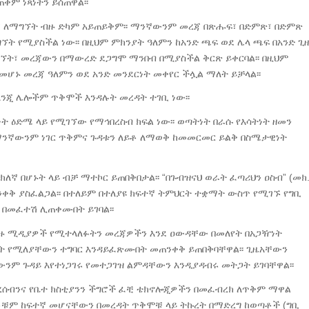
ም ነጻነትን ይሰጠዋል፡፡
ጃ ለማግኘት ብዙ ድካም አይጠይቅም፡፡ ማንኛውንም መረጃ በጽሑፍ፣ በድምጽ፣ በድምጽ
ት የሚያስችል ነው፡፡ በዚህም ምክንያት ዓለምን ከአንድ ጫፍ ወደ ሌላ ጫፍ በአንድ ጊ
ኘት፣ መረጃውን በማውረድ ደጋግሞ ማንበብ በሚያስችል ቅርጽ ይቀርባል፡፡ በዚህም
መሆኑ መረጃ ዓለምን ወደ አንድ መንደርነት መቀየር ችሏል ማለት ይቻላል፡፡
እንጂ ሌሎችም ጥቅሞች እንዳሉት መረዳት ተገቢ ነው፡፡
ት ዕድሜ ላይ የሚገኘው የማኅበረስብ ክፍል ነው፡፡ ወጣትነት በራሱ የእሳትነት ዘመን
 ማንኛውንም ነገር ጥቅምና ጉዳቱን ለይቶ ለማወቅ ከመመርመር ይልቅ በስሜታዊነት
ኛ በሆኑት ላይ ብቻ ማተኮር ይጠበቅበታል፡፡ “በጉብዝናህ ወራት ፈጣሪህን ዐስብ” (መክ
ቀቅ ያስፈልጋል፡፡ በተለይም በተለያዩ ክፍተኛ ትምህርት ተቋማት ውስጥ የሚገኙ የግቢ
 በመፈተሽ ሊጠቀሙበት ይገባል፡፡
ዙ ሚዲያዎች የሚተላለፉትን መረጃዎችን እንደ ዐውዳቸው በመለየት በአጋዥነት
ድነት የሚለያቸውን ተግባር እንዳይፈጽሙበት መጠንቀቅ ይጠበቅባቸዋል፡፡ ጊዜአቸውን
ውንም ጉዳይ እየተነጋገሩ የመተጋገዝ ልምዳቸውን እንዲያዳብሩ መትጋት ይገባቸዋል፡፡
ሰብንና የቤተ ክስቲያንን ችግሮች ፈቺ ቴክኖሎጂዎችን በመፈብረክ ለጥቅም ማዋል
ቶቹም ከፍተኛ መሆናቸውን በመረዳት ጥቅሞቹ ላይ ትኩረት በማድረግ ከወጣቶች (ግቢ