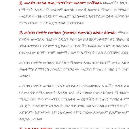
፪. መረጃን በቀላል ወጪ ማግኘትም መላክም ያስችላል፡-
በዘመናችን ከጊዜ
በማግኘት እንዲሁም መልሶም በመላክ የመረጃ ልውጥን ማሳለጥ ያስችላል፡፡
መረጃዎች ብዙ ሳንደክም፣ ወጪም ሳያስወጣን እናገኛለን፡፡ ርቀት ሳይገድበ
የምናደርገው ጥረት እጅግ ቀላል ያደርገዋል፡፡
፫. ሐሳብን በነፃነት የመግለጽ (የመጻፍና የመናገር) ዕድልን ይሰጣል፡-
ማኅበራ
በነፃነት ለመግለጽ በሰፊው ዕድልን ይሰጣል፡፡ ይህ በአዎንታዊም ሆነ በአ
ያስፈልገዋል፡፡ በተለይም ጎጂ የፈጠራ ታሪኮችን በመፈብረክ ሆነ ተብሎ አንድ
በተቃሪኒው ደግሞ በጣም ጠቃሚና ሰዎች ሊማሩበት፣ ደስ ሊሰኙበትና ይህን
ሐሳብን በነፃነት መግለጽ ይቻላል የሚለውን እሳቤ ብቻ ይዘንም መጓዝ አደ
ይጠቅማል? ማንንስ ይጎዳል? የማጋራው መረጃስ ምንጩ ትክክል ነው ወይ?
ይገባል፡፡
ሐሳብን በነፃነት መግለጽ ማለት እንደፈለጉ ሳያመዛዝኑና ሌሎችን ጉዳት
ባለመረዳት የሚፈጽሙት እንዳሉ ሁሉ ሆነ ብለው ሰውን ከሰው፣ ማኅበረሰ
ሚዲያ በየትኛውም መንገድ የሚለቀቁ መረጃዎችን ምንጩን ማጣራት የሚያ
ድርጅት ተጠያቂነት እንዳለበት መረዳት ተገቢ ነውና፡፡ ስለዚህ በማንኛው
አይገባም፡፡ እያንዳንዱ የምንጽፈውና የምንናገረው እንዲሁም በድምጽ ወም
ልናጋራ ይገባል፡፡