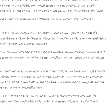
 ረገድ ትልቅ ጠቀሜታ ይኖረዋል፡፡ ነገር ግን ከላይ እንደገለጽነው ተአማኒነቱን
 ምንጭ መሆን የሚችል ነው፡፡ መረጃ በተለየየ መንገድ እንደሚገኝ ሁሉ የርቀት
ትምህርቶች እንዲሁም ዕውቀትን የሚያሳድጉ ልዩ ልዩ መረጃዎችን ለማግኘት ያስችላል፡፡
 ርቀት ሳይገድበን በበይነ መረብ አማካይነት ገጽ ለገጽ መማር፣ ሥራ መሥራት፣…
ጃዎች በቀላሉ ከአንዱ ወደ አንዱ በፍጥነት ስለሚሰራጩ (ስለሚጋሩ) ለብዙዎች
ዎችን በማቅረብ የሚታወቅ ማኅበራዊ ሚዲያ ከሆነ መረጃውን የሚጋራው ሰው ብዛት ከቀ
ወገኖች ቁጥርም እንዲጨምር ያደርጋል፡፡
ንደመሆኑ መጠን በማኅበራዊ ሚዲያ ሐሳብን ለመግለጽ በመጠቀሚያነት ይውላል፡፡ በዚህ
ቋንቋውን መረዳት፣ መስማትና ማንበብ ለሚችል ሰው ሁሉ በቀላሉ ይዳረሳል፡፡ ስለዚህ
-
በዓለም ላይ በየጊዜው በተለያዩ ዘርፎች ለንባብ የሚበቁ መጻሕፍት ቁጥር እጅግ ከፍተኛ
ርቡ በቀላሉ ማግኘት ይቻላል፡፡ መጻሕፍቱ እንደ ይዘታቸው ዓይነት የትምህርት፣ የጥናታዊና
ሰው እንደ ፍላጎቱ ሊጠቀምባቸው ይችላል፡፡ እነዚህ መጻሕፍት በቀላል ወጪ፣ በአጭር ጊዜ
ማግኘትና መጠቀም የሚያስችል ነው፡-
መረጃዎች የሚተላለፉበት በመሆኑ እንደ ተመልካቹ ፍላጎትና ምርጫ አማራጮችን
በትዊተር ላናገኘው ስለምንችል አማራጮችን ያሰፋልናል፡፡ የሚቀርቡ መረጃዎች ሁሉ