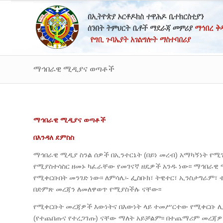
ማኅበራዊ ሚዲያና ወጣቶች
ማኅበራዊ ሚዲያና ወጣቶች
በእንዳለ ደምስስ
ማኅበራዊ ሚዲያ ስንል ሰዎች በኢንተርኔት (በይነ መረብ) አማካኝነት የሚ
የሚያስተሳስር ዘመኑ ካፈራቸው የመገናኛ ዘዴዎች አንዱ ነው፡፡ ማኅበራዊ 
የሚቀርቡበት መንገድ ነው፡፡ ለምሳሌ፡- ፌስቡክ፣ ትዊተር፣ ኢንስታግራም፣
በድምጽ መረጃን ለመለዋወጥ የሚያስችሉ ናቸው፡፡
የሚቀርቡት መረጃዎች እውነትና በእውነት ላይ ተመሥርተው የሚቀርቡ ሊሆኑ
(የተጨበጡና የተረጋገጡ) ናቸው ማለት አይቻልም፡፡ በተጨማሪም መረጃ