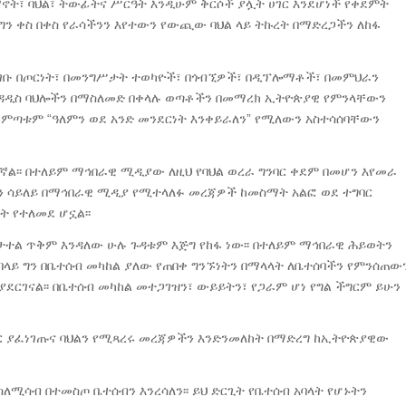
ማኖት፣ ባህል፣ ትውፊትና ሥርዓት እንዲሁም ቅርሶች ያሏት ሀገር እንደሆነች የቀደምት
ግን ቀስ በቀስ የራሳችንን እየተውን የውጪው ባህል ላይ ትኩረት በማድረጋችን ለከፋ
ሚገቡ በጦርነት፣ በመንግሥታት ተወካዮች፣ በጎብኚዎች፣ በዲፕሎማቶች፣ በመምህራን
 አዳዲስ ባህሎችን በማስለመድ በቀላሉ ወጣቶችን በመማረክ ኢትዮጵያዊ የምንላቸውን
በመምጣቱም “ዓለምን ወደ አንድ መንደርነት እንቀይራለን” የሚለውን አስተሳሰባቸውን
ኛል፡፡ በተለይም ማኅበራዊ ሚዲያው ለዚህ የባህል ወረራ ግንባር ቀደም በመሆን እየመራ
ንን ሳይለይ በማኅበራዊ ሚዲያ የሚተላለፉ መረጃዎች ከመስማት አልፎ ወደ ተግባር
ት የተለመደ ሆኗል፡፡
ተል ጥቅም እንዳለው ሁሉ ጉዳቱም እጅግ የከፋ ነው፡፡ በተለይም ማኅበራዊ ሕይወትን
 በላይ ግን በቤተሰብ መካከል ያለው የጠበቀ ግንኙነትን በማላላት ለቤተሰባችን የምንሰጠው
ደርገናል፡፡ በቤተሰብ መካከል መተጋገዝን፣ ውይይትን፣ የጋራም ሆነ የግል ችግርም ይሁን
ባር ያፈነገጡና ባህልን የሚጻረሩ መረጃዎችን እንድንመለከት በማድረግ ከኢትዮጵያዊው
ሚሳብ በተመስጦ ቤተሰብን እንረሳለን፡፡ ይህ ድርጊት የቤተሰብ አባላት የሆኑትን