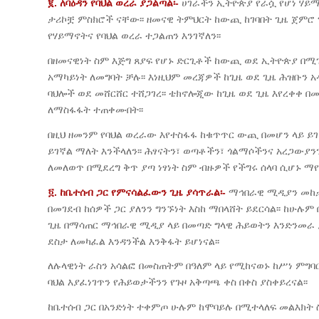
፪. ለባዕዳን የባህል ወረራ ያጋልጣል፡-
ሀገራችን ኢትዮጵያ የራሷ የሆነ ሃይ
ታሪኮቿ ምስክሮች ናቸው፡፡ ዘመናዊ ትምህርት ከውጪ ከገባበት ጊዜ ጀምሮ 
የሃይማኖትና የባህል ወረራ ተጋልጠን እንገኛለን፡፡
በዘመናዊነት ስም እጅግ ጸያፍ የሆኑ ድርጊቶች ከውጪ ወደ ኢትዮጵያ በ
አማካይነት ለመግባት ቻሉ፡፡ እነዚህም መረጃዎች ከጊዜ ወደ ጊዜ ሕዝቡን
ባህሎች ወደ መሸርሸር ተሸጋገረ፡፡ ቴክኖሎጂው ከጊዜ ወደ ጊዜ እየረቀቀ 
ለማስፋፋት ተጠቀሙበት፡፡
በዚህ ዘመንም የባህል ወረራው እየተስፋፋ ከቁጥጥር ውጪ በመሆን ላይ ይገ
ይገኛል ማለት እንችላለን፡፡ ሕፃናትን፣ ወጣቶችን፣ ጎልማሶችንና አረጋውያ
ለመለወጥ በሚደረግ ቅጥ ያጣ ነፃነት ስም ብዙዎች የችግሩ ሰላባ ሲሆኑ ማየ
፬. ከቤተሰብ ጋር የምናሳልፈውን ጊዜ ያሳጥራል፡-
ማኅበራዊ ሚዲያን መከታ
በመገደብ ከሰዎች ጋር ያለንን ግንኙነት እስከ ማበላሸት ይደርሳል፡፡ ከሁሉም
ጊዜ በማሳጠር ማኅበራዊ ሚዲያ ላይ በመጣድ ግላዊ ሕይወትን እንድንመራ ያ
ደስታ ለመካፈል እንዳንችል እንቅፋት ይሆነናል፡፡
ለሉላዊነት ራስን አሳልፎ በመስጠትም በዓለም ላይ የሚከናወኑ ከሥነ ምግ
ባህል እያፈነገጥን የሕይወታችንን የጉዞ አቅጣጫ ቀስ በቀስ ያስቀይረናል፡፡
ከቤተሰብ ጋር በአንድነት ተቀምጦ ሁሉም ከሞባይሉ በሚተላለፍ መልእክት ስለ