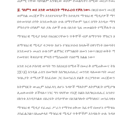
ጠቃሚ ናቸው ባይባልም አንባቢው ወይም ተመልካችና ሰሚው መርጦ የመጠቀ
፱
. ዓለምን ወደ አንድ መንደርነት ማቀራረብ የቻለ ነው፡-
በዚህ ዘመን መረ
ወምስል መረጃዎችን እንደየፍላጎታችን ከተለያዩ ማኅበራዊ ሚዲያዎች ማግኘ
በተመሳሳይ ሰዓት እንደመቅረቡ ሁሉ በማንኛውም ጊዜና ሰዓት እንዲሁ ማግ
ምክንያት በዓለም ላይ ያሉ ሰዎች ሁሉ በአንድ ጊዜ መመልከት የሚችሉት በ
ማኅበራዊ ሚዲያ ከላይ የዘረዘርናቸውን ጥቅሞች ብቻ ለማንሣት ሞከርን 
ለማኅበራዊ ሚዲያ ተጋላጭ ከሆኑ የኅበረተሰብ ክፍሎች በዋነኛነት በወጣትነ
እንደመሆኑ መጠን ሁሉንም ልሞክር የምንልበት ዘመን ነው፡፡ በዚህ ወቅት
የመጓዝና ቅጽበታዊ ምላሽ የሚሰጡበት የዕድሜ ክልል ነው፡፡
አንድ ኦርቶዶክሳዊ ወጣት ግን ከእነዚህ ስሜቶች በመራቅ በሚጠቅሙና ትክክለ
፲፪፥፩) እንዲል ራስን በመግዛት ከእግዚአብሔር መንገድ ላለመውጣት መጠን
ጉባኤያት ተማሪዎች ከነፈሰው ጋር ከመንፈስ ይልቅ ተረጋግተው መረጃውን
ከትምህርት ውጪም አስፈላጊ ለሆኑ ጉዳዮች ማለትም ለትምህርት በሚያግ
ሊጠቀሙበት ይችላሉ፡፡ ነገር ግን ባላቸው የእጅ ስልክ ከእግዚአብሔር አን
በከንቱ እንዳያሳልፉ በእረፍት ሰዓታቸው በአገልግሎት በማሳለፍ፣ መንፈሳዊ
ማኅበራዊ ሚዲያ የፈጠራ ሥራን የማገዝ ዐቅሙ ከፈተኛ በመሆኑ የማኅበረ
ያስፈልጋል፡፡ በአጠቃላይ ማኅበራዊ ሚዲያ ጥቅሞችም እንዳሉት ሁሉ ጉዳ